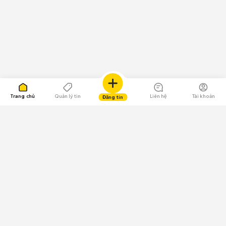
Trang chủ
Quản lý tin
Liên hệ
Tài khoản
Đăng tin
109.000 Bình chọn
Tải ứng dụng Chợ Tốt