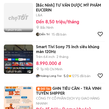
[Bắc Ninh] TƯ VẤN DƯỢC MỸ PHẨM
EUCERIN
L&A
Đến 8,50 triệu/tháng
Bắc Ninh
1 phút trước
15
đã bán
Diễn Trí
Smart Tivi Sony 75 inch siêu khủng
màn 120Hz
Trên 64 inch
2 tháng
8.990.000 đ
Tp Hồ Chí Minh
1 phút trước
3
5.0
1275
đã bán
Hoàng Long Tivi
GHN TIỂU CẦN - TRÀ VINH
TUYỂN SHIPPER
CÔNG TY CỔ PHẦN DỊCH VỤ GIAO HÀNG
NHANH