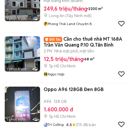
rộng
Mặt bằng kinh doanh
249,6 triệu/tháng
3200 m²
Long An
(
Tây Ninh
mới)
1 phút trước
3
P
Phong Thái Land Chuyên Bất
Động Sản Công Nghiệp
Cần cho thuê nhà MT 168A
Trần Văn Quang P.10 Q.Tân Bình
2 PN
Nhà mặt phố, mặt tiền
12,5 triệu/tháng
68 m²
Tp Hồ Chí Minh
1 phút trước
4
N
Ngọc Hợp
Oppo A96 128GB Đen 8GB
A96
128 GB
1.600.000 đ
Tp Hồ Chí Minh
1 phút trước
4
4.6
215
đã bán
Trí Cường