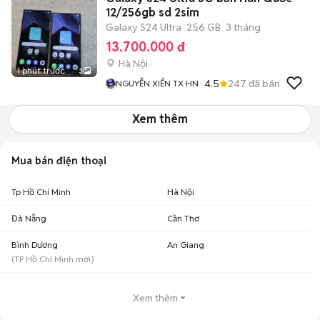
12/256gb sd 2sim
Galaxy S24 Ultra
256 GB
3 tháng
13.700.000 đ
Hà Nội
1 phút trước
3
4.5
247
đã bán
NGUYỄN XIỂN TX HN
Xem thêm
Mua bán điện thoại
Tp Hồ Chí Minh
Hà Nội
Đà Nẵng
Cần Thơ
Bình Dương
An Giang
(
TP Hồ Chí Minh
mới)
Xem thêm