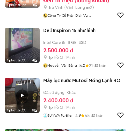
Đến 15 triệu (lương khoán)
1 phút trước
1
Trà Vinh
(
Vĩnh Long
mới)
C
Công Ty Cổ Phần Dịch Vụ
Giao Hàng Nhanh
Dell Inspiron 15 như hình
Intel Core i5
8 GB
SSD
2.500.000 đ
Tp Hồ Chí Minh
1 phút trước
4
n
5.0
21
đã bán
Nguyễn Văn Bằng
Máy lọc nước Mutosi Nóng Lạnh RO
Đã sử dụng
Khác
2.400.000 đ
Tp Hồ Chí Minh
1 phút trước
5
4.9
65
đã bán
SUNWA Purifier