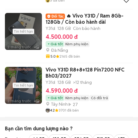
b
3
đã bán
🔥 Vivo Y31D / Ram 8Gb-
128Gb / Còn bảo hành dài
Y31d
128 GB
Còn bảo hành
Tin hết hạn
4.500.000 đ
Giá tốt
Kèm phụ kiện
2 tháng trước
4
Đà Nẵng
5.0
2165
đã bán
Vivo Y31D R8+8+128 Pin7200 NFC
Bh03/2027
Y31d
128 GB
>12 tháng
Tin hết hạn
4.590.000 đ
Giá tốt
Kèm phụ kiện
Có đổi trả
2 tháng trước
4
Tây Ninh
27
4.2
3701
đã bán
Bạn cần tìm
dung lượng
nào ?