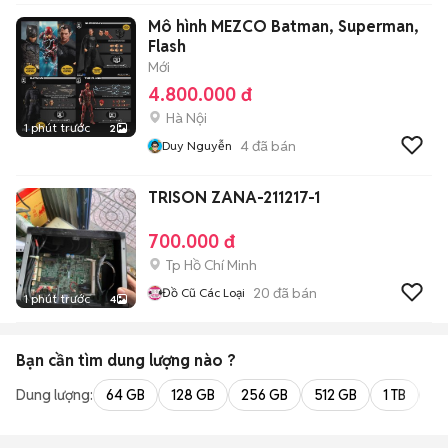
Mô hình MEZCO Batman, Superman,
Flash
Mới
4.800.000 đ
Hà Nội
1 phút trước
2
4
đã bán
Duy Nguyễn
TRISON ZANA-211217-1
700.000 đ
Tp Hồ Chí Minh
20
đã bán
Đồ Cũ Các Loại
1 phút trước
4
Bạn cần tìm
dung lượng
nào ?
Dung lượng:
64 GB
128 GB
256 GB
512 GB
1 TB
2 