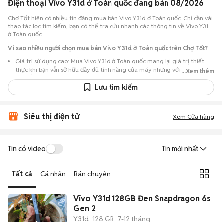
Điện thoại Vivo Y31d ở Toàn quốc đang bán 08/2026
Chợ Tốt hiện có nhiều tin đăng mua bán Vivo Y31d ở Toàn quốc. Chỉ cần vài
thao tác lọc tìm kiếm, bạn có thể tra cứu nhanh các thông tin về Vivo Y31d
ở Toàn quốc.
Vì sao nhiều người chọn mua bán Vivo Y31d ở Toàn quốc trên Chợ Tốt?
Giá trị sử dụng cao: Mua Vivo Y31d ở Toàn quốc mang lại giá trị thiết
thực khi bạn vẫn sở hữu đầy đủ tính năng của máy nhưng với chi phí đầu
...Xem thêm
tư thấp hơn máy đập hộp.
Lưu tìm kiếm
Lựa chọn theo sát nhu cầu: Hệ thống ghi nhận nhiều tin rao Vivo Y31d ở
Toàn quốc, đáp ứng từ nhu cầu cần máy đẹp keng đến máy chỉ cần hoạt
động ổn định.
Siêu thị điện tử
Xem Cửa hàng
Test máy tại chỗ: Tạo điều kiện để người mua đến tận nơi xem xét cẩn
thận, test loa, camera, wifi... để đảm bảo máy không có lỗi phát sinh.
Dễ dàng thương lượng: Quá trình mua bán diễn ra trực tiếp, cho phép
Tin có video
Tin mới nhất
hai bên trao đổi giá cả linh hoạt và có thể chốt giao dịch ngay trong
ngày.
Tất cả
Cá nhân
Bán chuyên
Vivo Y31d 128GB Đen Snapdragon 6s
Gen 2
Y31d
128 GB
7-12 tháng