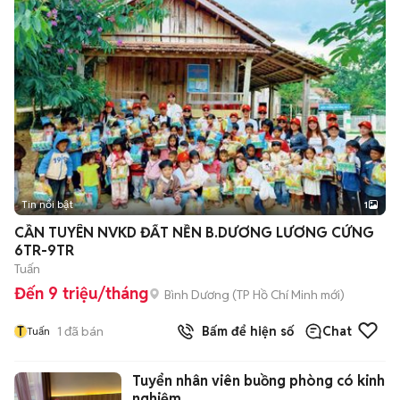
Tin nổi bật
1
CẦN TUYÊN NVKD ĐẤT NỀN B.DƯƠNG LƯƠNG CỨNG
6TR-9TR
Tuấn
Đến 9 triệu/tháng
Bình Dương
(
TP Hồ Chí Minh
mới)
T
1
đã bán
Bấm để hiện số
Chat
Tuấn
Tuyển nhân viên buồng phòng có kinh
nghiệm