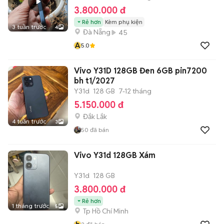
3.800.000 đ
Rẻ hơn
Kèm phụ kiện
3 tuần trước
4
Đà Nẵng
45
A
5.0
Vivo Y31D 128GB Đen 6GB pin7200
bh t1/2027
Y31d
128 GB
7-12 tháng
5.150.000 đ
Đắk Lắk
4 tuần trước
3
50
đã bán
Vivo Y31d 128GB Xám
Y31d
128 GB
3.800.000 đ
Rẻ hơn
1 tháng trước
5
Tp Hồ Chí Minh