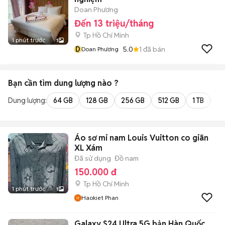
Doan Phương
Đến 13 triệu/tháng
Tp Hồ Chí Minh
1 phút trước
1
D
5.0
1
đã bán
Doan Phương
Bạn cần tìm
dung lượng
nào ?
Dung lượng:
64 GB
128 GB
256 GB
512 GB
1 TB
2 
Áo sơ mi nam Louis Vuitton co giãn
XL Xám
Đã sử dụng
Đồ nam
150.000 đ
Tp Hồ Chí Minh
1 phút trước
1
Haokiet Phan
Galaxy S24 Ultra 5G bản Hàn Quốc