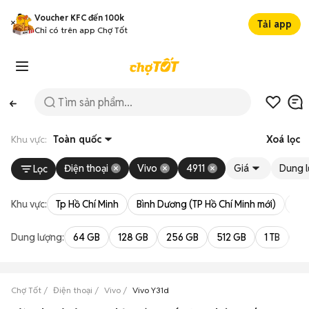
Voucher KFC đến 100k
Tải app
Chỉ có trên app Chợ Tốt
Khu vực:
Toàn quốc
Xoá lọc
Điện thoại
Vivo
4911
Giá
Dung 
Lọc
Khu vực:
Tp Hồ Chí Minh
Bình Dương (TP Hồ Chí Minh mới)
Bà 
Dung lượng:
64 GB
128 GB
256 GB
512 GB
1 TB
2 
Chợ Tốt
Điện thoại
Vivo
Vivo Y31d