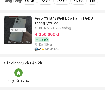
Dung lượng:
64 GB
128 GB
256 GB
512 GB
1 TB
2 
Vivo Y31d 128GB bảo hành TGDD
tháng 1/2027
Y31d
128 GB
7-12 tháng
Tin hết hạn
4.350.000 đ
Giá tốt
3 tháng trước
3
Đà Nẵng
4.7
943
đã bán
Các dịch vụ và tiện ích
Chợ Tốt Ưu Đãi