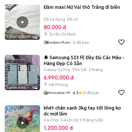
Đầm maxi Nữ Vải thô Trắng đi biển
Đã sử dụng
Đồ nữ
80.000 đ
Tp Hồ Chí Minh
1 phút trước
2
6
đã bán
Baobao Pham
🔔 Samsung S23 FE Đầy Đủ Các Màu -
Hàng Đẹp Có Sẵn
Galaxy S23 Fe
256 GB
3 tháng
6.990.000 đ
Hải Phòng
1 phút trước
5
4.3
13
đã bán
Minmobile HP
khét chân xanh 3kg tay tốt lông ko
dc mới lắm
Gà Chọi
Gà lớn (từ 3 tháng tuổi)
1.200.000 đ