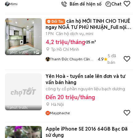
Bấm để hiện số
Chat
Mimi
căn hộ MỚI TINH CHO THUÊ
ngay NGÃ TƯ PHÚ NHUẬN_Full nội
thất_THOÁNG
1 PN
Căn hộ dịch vụ, mini
4,2 triệu/tháng
25 m²
Tp Hồ Chí Minh
1 phút trước
9
5
đã
4.9
Thanh Đức Chuyên Căn
bán
Hộ Luxury
Yên Hoà - tuyển sale lên đơn và tư
vấn bán hàng
công ty cổ phần nguyên liệu bạch dương
Đến 20 triệu/tháng
Hà Nội
1 phút trước
Mayphache
Apple iPhone SE 2016 64GB Bạc Đã
sử dụng