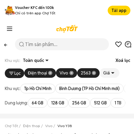
Voucher KFC đến 100k
Tải app
Chỉ có trên app Chợ Tốt
Khu vực:
Toàn quốc
Xoá lọc
Điện thoại
Vivo
2563
Giá
Lọc
Khu vực:
Tp Hồ Chí Minh
Bình Dương (TP Hồ Chí Minh mới)
Bà 
Dung lượng:
64 GB
128 GB
256 GB
512 GB
1 TB
2 
Chợ Tốt
Điện thoại
Vivo
Vivo Y38