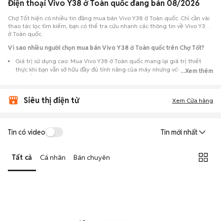
Điện thoại Vivo Y38 ở Toàn quốc đang bán 08/2026
Chợ Tốt hiện có nhiều tin đăng mua bán Vivo Y38 ở Toàn quốc. Chỉ cần vài
thao tác lọc tìm kiếm, bạn có thể tra cứu nhanh các thông tin về Vivo Y38
ở Toàn quốc.
Vì sao nhiều người chọn mua bán Vivo Y38 ở Toàn quốc trên Chợ Tốt?
Giá trị sử dụng cao: Mua Vivo Y38 ở Toàn quốc mang lại giá trị thiết
thực khi bạn vẫn sở hữu đầy đủ tính năng của máy nhưng với chi phí đầu
...Xem thêm
tư thấp hơn máy đập hộp.
Lựa chọn theo sát nhu cầu: Hệ thống ghi nhận nhiều tin rao Vivo Y38 ở
Siêu thị điện tử
Toàn quốc, đáp ứng từ nhu cầu cần máy đẹp keng đến máy chỉ cần hoạt
Xem Cửa hàng
động ổn định.
Test máy tại chỗ: Tạo điều kiện để người mua đến tận nơi xem xét cẩn
thận, test loa, camera, wifi... để đảm bảo máy không có lỗi phát sinh.
Tin có video
Tin mới nhất
Dễ dàng thương lượng: Quá trình mua bán diễn ra trực tiếp, cho phép
hai bên trao đổi giá cả linh hoạt và có thể chốt giao dịch ngay trong
Tất cả
Cá nhân
Bán chuyên
ngày.