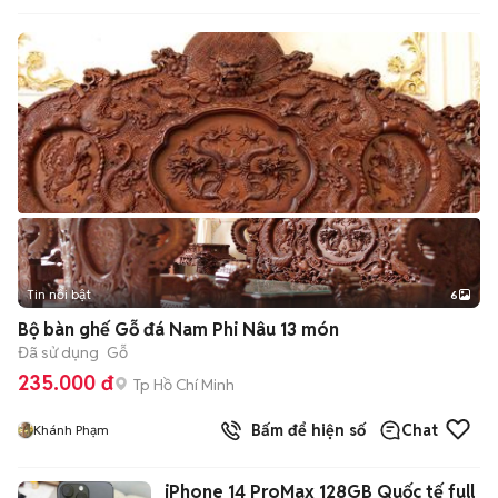
Tin nổi bật
6
+
2
Bộ bàn ghế Gỗ đá Nam Phi Nâu 13 món
Đã sử dụng
Gỗ
235.000 đ
Tp Hồ Chí Minh
Bấm để hiện số
Chat
Khánh Phạm
iPhone 14 ProMax 128GB Quốc tế full