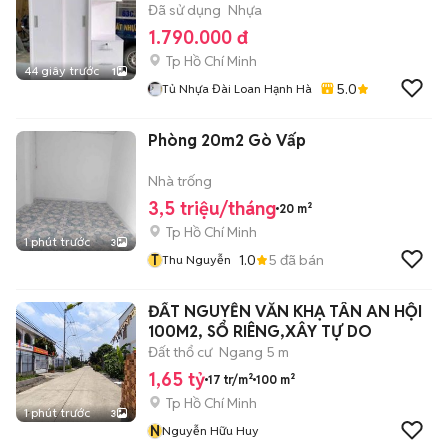
Đã sử dụng
Nhựa
1.790.000 đ
Tp Hồ Chí Minh
44 giây trước
1
5.0
Tủ Nhựa Đài Loan Hạnh Hà
Phòng 20m2 Gò Vấp
Nhà trống
3,5 triệu/tháng
20 m²
Tp Hồ Chí Minh
1 phút trước
3
T
1.0
5
đã bán
Thu Nguyễn
ĐẤT NGUYỄN VĂN KHẠ TÂN AN HỘI
100M2, SỔ RIÊNG,XÂY TỰ DO
Đất thổ cư
Ngang 5 m
1,65 tỷ
17 tr/m²
100 m²
Tp Hồ Chí Minh
1 phút trước
3
N
Nguyễn Hữu Huy