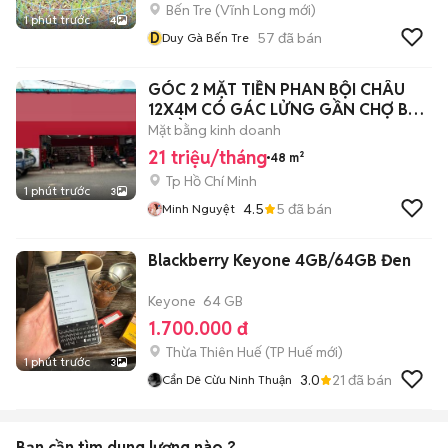
Bến Tre
(
Vĩnh Long
mới)
1 phút trước
4
D
57
đã bán
Duy Gà Bến Tre
GÓC 2 MẶT TIỀN PHAN BỘI CHÂU
12X4M CÓ GÁC LỬNG GẦN CHỢ BÀ
CHIỂU
Mặt bằng kinh doanh
21 triệu/tháng
48 m²
Tp Hồ Chí Minh
1 phút trước
3
4.5
5
đã bán
Minh Nguyệt
Blackberry Keyone 4GB/64GB Đen
Keyone
64 GB
1.700.000 đ
Thừa Thiên Huế
(
TP Huế
mới)
1 phút trước
3
3.0
21
đã bán
Cẩn Dê Cừu Ninh Thuận
Bạn cần tìm
dung lượng
nào ?