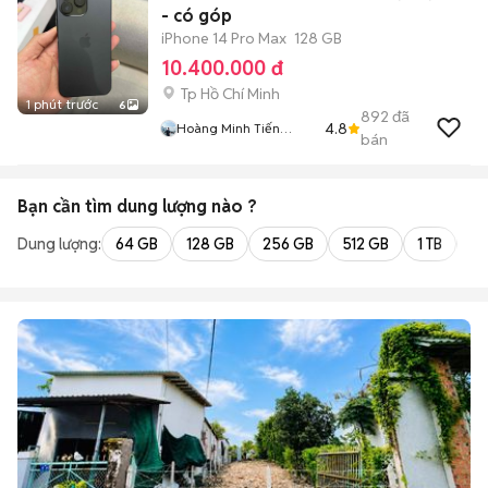
- có góp
iPhone 14 Pro Max
128 GB
10.400.000 đ
Tp Hồ Chí Minh
1 phút trước
6
892
đã
4.8
Hoàng Minh Tiến
bán
Luxury
Bạn cần tìm
dung lượng
nào ?
Dung lượng:
64 GB
128 GB
256 GB
512 GB
1 TB
2 