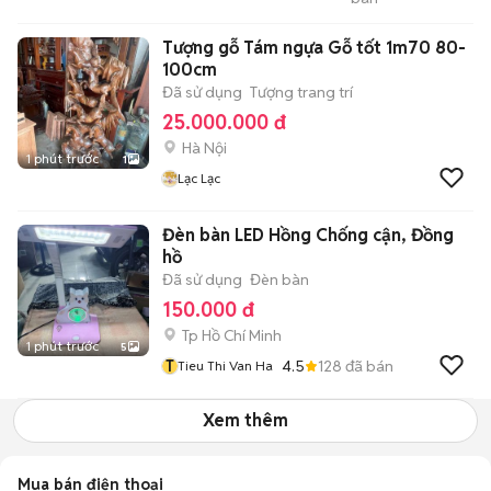
Computer
Tượng gỗ Tám ngựa Gỗ tốt 1m70 80-
100cm
Đã sử dụng
Tượng trang trí
25.000.000 đ
Hà Nội
1 phút trước
1
Lạc Lạc
Đèn bàn LED Hồng Chống cận, Đồng
hồ
Đã sử dụng
Đèn bàn
150.000 đ
Tp Hồ Chí Minh
1 phút trước
5
T
4.5
128
đã bán
Tieu Thi Van Ha
Xem thêm
Mua bán điện thoại