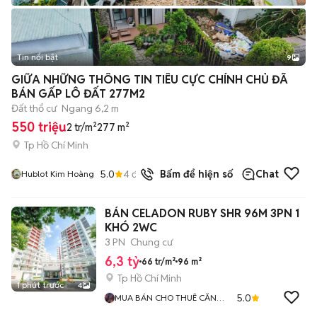
Tin nổi bật
9
+
2
GIỮA NHỮNG THÔNG TIN TIÊU CỰC CHÍNH CHỦ ĐÃ
BÁN GẤP LÔ ĐẤT 277M2
Đất thổ cư
Ngang 6,2 m
550 triệu
2 tr/m²
277 m²
Tp Hồ Chí Minh
5.0
4
đã bán
Bấm để hiện số
Chat
Hublot Kim Hoàng
BÁN CELADON RUBY SHR 96M 3PN 1
KHÓ 2WC
3 PN
Chung cư
6,3 tỷ
66 tr/m²
96 m²
Tp Hồ Chí Minh
1 phút trước
4
5.0
MUA BÁN CHO THUÊ CĂN
HỘ SÀI GÒN