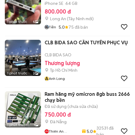
iPhone SE
64 GB
800.000 đ
Long An
(
Tây Ninh
mới)
1 phút trước
5
5.0
75
đã bán
Tiền
CLB BIDA SAO CẦN TUYỂN PHỤC VỤ
CLB BIDA SAO
Thương lượng
Tp Hồ Chí Minh
1 phút trước
2
A
Anh Long
Ram hãng mỹ omicron 8gb buss 2666
chạy bền
Đã sử dụng (chưa sửa chữa)
750.000 đ
Đà Nẵng
1 phút trước
1
32531
đã
5.0
Thiên An
bán