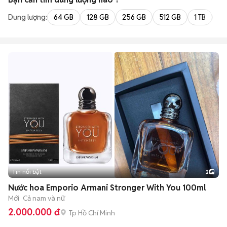
Dung lượng:
64 GB
128 GB
256 GB
512 GB
1 TB
2 
Tin nổi bật
2
Nước hoa Emporio Armani Stronger With You 100ml
Mới
Cả nam và nữ
2.000.000 đ
Tp Hồ Chí Minh