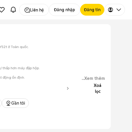
Đăng nhập
Đăng tin
Liên hệ
 Y52t ở Toàn quốc.
tư thấp hơn máy đập hộp.
t động ổn định.
...Xem thêm
Xoá
lọc
ày.
Gần tôi