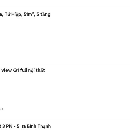
a, Tứ Hiệp, 51m², 5 tầng
view Q1 full nội thất
án
3 PN - 5' ra Bình Thạnh