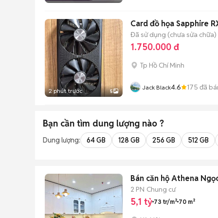
Card đồ họa Sapphire 
Đã sử dụng (chưa sửa chữa)
1.750.000 đ
Tp Hồ Chí Minh
4.6
175
đã bá
Jack Black
2 phút trước
5
Bạn cần tìm
dung lượng
nào ?
Dung lượng:
64 GB
128 GB
256 GB
512 GB
Bán căn hộ Athena Ngọc 
2 PN
Chung cư
5,1 tỷ
73 tr/m²
70 m²