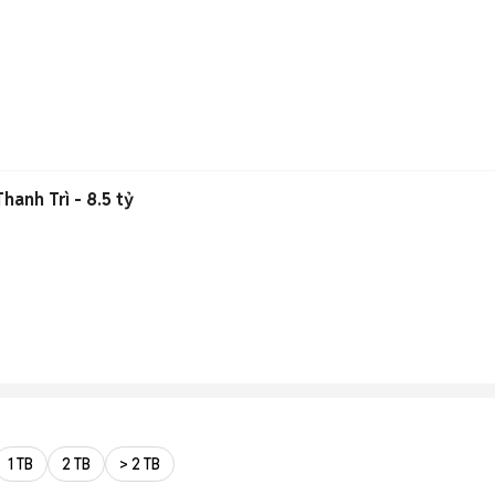
hanh Trì - 8.5 tỷ
1 TB
2 TB
> 2 TB