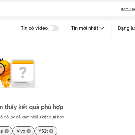
Xem Cử
Tin có video
Tin mới nhất
Dạng lư
m thấy kết quả phù hợp
ố bộ lọc để xem nhiều kết quả hơn
ại
Vivo
Y52t