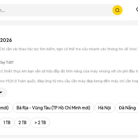
/2026
hỉ cần vài thao tác lọc tìm kiếm, bạn có thể tra cứu nhanh các thông tin về Vivo
Chợ Tốt?
trị thiết thực khi bạn vẫn sở hữu đầy đủ tính năng của máy nhưng với chi phí đầu 
Vivo Y52t ở Toàn quốc, đáp ứng từ nhu cầu cần máy đẹp keng đến máy chỉ cần hoạ
ét cẩn thận, test loa, camera, wifi... để đảm bảo máy không có lỗi phát sinh.
ho phép hai bên trao đổi giá cả linh hoạt và có thể chốt giao dịch ngay trong ng
 mới)
Bà Rịa - Vũng Tàu (TP Hồ Chí Minh mới)
Hà Nội
Đà Nẵng
1 TB
2 TB
> 2 TB