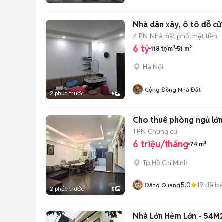
Nhà dân xây, ô tô đỗ cử
4 PN
Nhà mặt phố, mặt tiền
6 tỷ
118 tr/m²
51 m²
Hà Nội
Cộng Đồng Nhà Đất
2 phút trước
5
Cho thuê phòng ngủ lớn 
1 PN
Chung cư
6 triệu/tháng
74 m²
Tp Hồ Chí Minh
5.0
19
đã b
Đăng Quang
2 phút trước
5
Nhà Lớn Hẻm Lớn - 54M2 