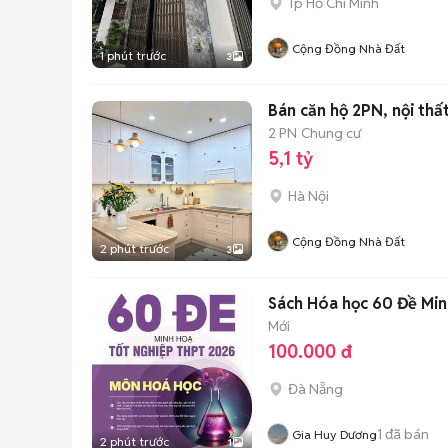
Tp Hồ Chí Minh
Cộng Đồng Nhà Đất
1 phút trước
3
Bán căn hộ 2PN, nội thấ
2 PN
Chung cư
5,1 tỷ
Hà Nội
Cộng Đồng Nhà Đất
2 phút trước
3
Sách Hóa học 60 Đề Mi
Mới
100.000 đ
Đà Nẵng
1
đã bán
Gia Huy Dương
2 phút trước
1