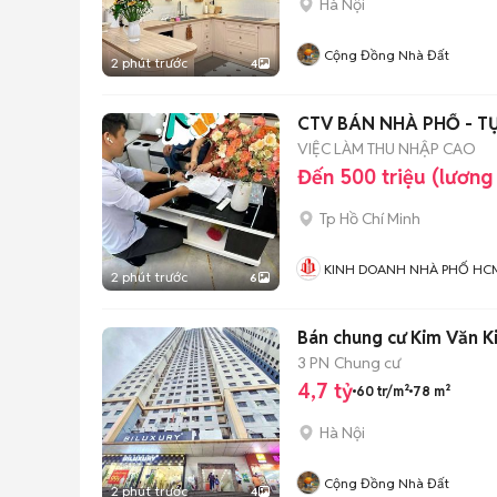
Hà Nội
Cộng Đồng Nhà Đất
2 phút trước
4
CTV BÁN NHÀ PHỐ - T
VIỆC LÀM THU NHẬP CAO
Đến 500 triệu (lương
Tp Hồ Chí Minh
KINH DOANH NHÀ PHỐ HC
2 phút trước
6
Bán chung cư Kim Văn 
3 PN
Chung cư
4,7 tỷ
60 tr/m²
78 m²
Hà Nội
Cộng Đồng Nhà Đất
2 phút trước
4