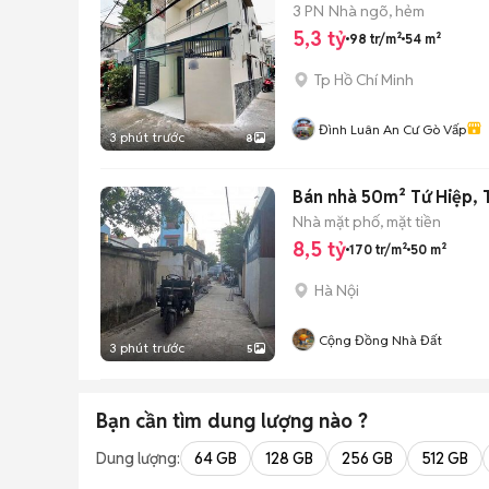
3 PN
Nhà ngõ, hẻm
5,3 tỷ
98 tr/m²
54 m²
Tp Hồ Chí Minh
Đình Luân An Cư Gò Vấp
3 phút trước
8
Bán nhà 50m² Tứ Hiệp, T
Nhà mặt phố, mặt tiền
8,5 tỷ
170 tr/m²
50 m²
Hà Nội
Cộng Đồng Nhà Đất
3 phút trước
5
Bạn cần tìm
dung lượng
nào ?
Dung lượng:
64 GB
128 GB
256 GB
512 GB