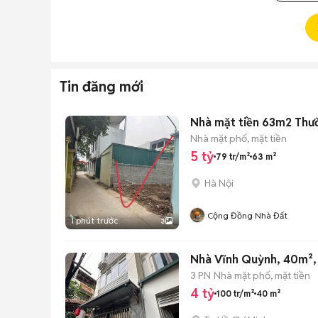
Tin đăng mới
Nhà mặt tiền 63m2 Thườn
Nhà mặt phố, mặt tiền
5 tỷ
79 tr/m²
63 m²
Hà Nội
Cộng Đồng Nhà Đất
1 phút trước
3
Nhà Vĩnh Quỳnh, 40m², 
3 PN
Nhà mặt phố, mặt tiền
4 tỷ
100 tr/m²
40 m²