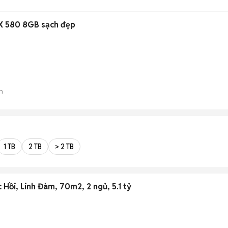
RX 580 8GB sạch đẹp
n
1 TB
2 TB
> 2 TB
Hồi, Linh Đàm, 70m2, 2 ngủ, 5.1 tỷ