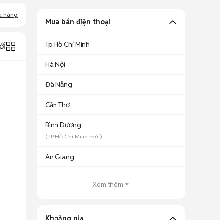
a hàng
Mua bán điện thoại
Tp Hồ Chí Minh
ới
Hà Nội
Đà Nẵng
Cần Thơ
Bình Dương
(
TP Hồ Chí Minh
mới)
An Giang
Xem thêm
Khoảng giá