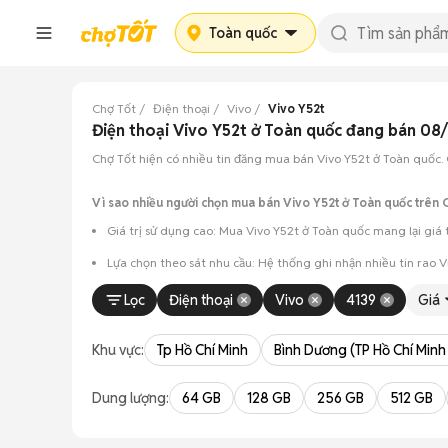
Toàn quốc
Chợ Tốt
Điện thoại
Vivo
Vivo Y52t
Điện thoại Vivo Y52t ở Toàn quốc đang bán 08
Chợ Tốt hiện có nhiều tin đăng mua bán Vivo Y52t ở Toàn quốc. C
Vì sao nhiều người chọn mua bán Vivo Y52t ở Toàn quốc trên 
Giá trị sử dụng cao: Mua Vivo Y52t ở Toàn quốc mang lại giá 
Lựa chọn theo sát nhu cầu: Hệ thống ghi nhận nhiều tin rao 
Test máy tại chỗ: Tạo điều kiện để người mua đến tận nơi xem x
Lọc
Điện thoại
Vivo
4139
Giá
Dễ dàng thương lượng: Quá trình mua bán diễn ra trực tiếp, c
Khu vực:
Tp Hồ Chí Minh
Bình Dương (TP Hồ Chí Minh
Dung lượng:
64 GB
128 GB
256 GB
512 GB