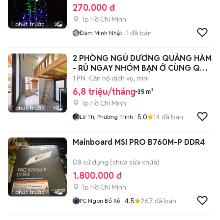
270.000 đ
Tp Hồ Chí Minh
1 phút trước
3
1
đã bán
Đàm Minh Nhật
2 PHÒNG NGỦ DƯƠNG QUẢNG HÀM
- RỦ NGAY NHÓM BẠN Ở CÙNG QUÁ
HỜI 😘🔥🔥
1 PN
Căn hộ dịch vụ, mini
6,8 triệu/tháng
35 m²
Tp Hồ Chí Minh
1 phút trước
11
5.0
14
đã bán
Lê Thị Phương Trinh
Mainboard MSI PRO B760M-P DDR4
Đã sử dụng (chưa sửa chữa)
1.800.000 đ
Tp Hồ Chí Minh
1 phút trước
4
4.5
267
đã bán
PC Ngon Bổ Rẻ