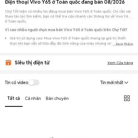
Điện thoại Vivo Y65 ở Toàn quốc đang bán 08/2026
Chợ Tốt hiện có nhiều tin đăng mua bán Vivo Y65 ở Toàn quốc. Chỉ cần vài
thao tác lọc tìm kiếm, bạn có thể tra cứu nhanh các thông tin về Vivo Y65
ở Toàn quốc.
Vì sao nhiều người chọn mua bán Vivo Y65 ở Toàn quốc trên Chợ Tốt?
Giá trị sử dụng cao: Mua Vivo Y65 ở Toàn quốc mang lại giá trị thiết
thực khi bạn vẫn sở hữu đầy đủ tính năng của máy nhưng với chi phí đầu
...Xem thêm
tư thấp hơn máy đập hộp.
Lựa chọn theo sát nhu cầu: Hệ thống ghi nhận nhiều tin rao Vivo Y65 ở
Siêu thị điện tử
Toàn quốc, đáp ứng từ nhu cầu cần máy đẹp keng đến máy chỉ cần hoạt
Xem Cửa hàng
động ổn định.
Test máy tại chỗ: Tạo điều kiện để người mua đến tận nơi xem xét cẩn
thận, test loa, camera, wifi... để đảm bảo máy không có lỗi phát sinh.
Tin có video
Tin mới nhất
Dễ dàng thương lượng: Quá trình mua bán diễn ra trực tiếp, cho phép
hai bên trao đổi giá cả linh hoạt và có thể chốt giao dịch ngay trong
Tất cả
Cá nhân
Bán chuyên
ngày.