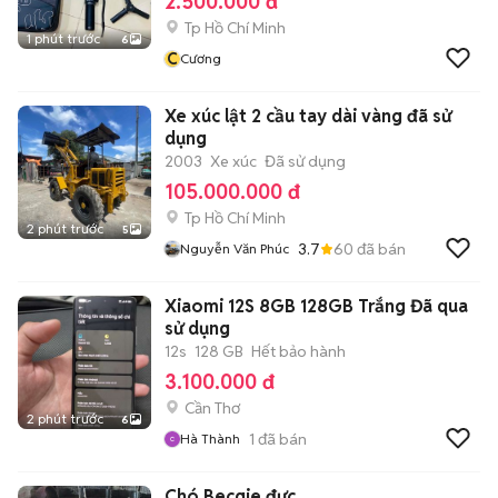
2.500.000 đ
Tp Hồ Chí Minh
1 phút trước
6
C
Cương
Xe xúc lật 2 cầu tay dài vàng đã sử
dụng
2003
Xe xúc
Đã sử dụng
105.000.000 đ
Tp Hồ Chí Minh
2 phút trước
5
3.7
60
đã bán
Nguyễn Văn Phúc
Xiaomi 12S 8GB 128GB Trắng Đã qua
sử dụng
12s
128 GB
Hết bảo hành
3.100.000 đ
Cần Thơ
2 phút trước
6
1
đã bán
Hà Thành
Chó Becgie đực