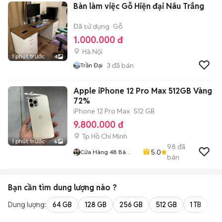
Bàn làm việc Gỗ Hiện đại Nâu Trắng
Đã sử dụng
Gỗ
1.000.000 đ
Hà Nội
1 phút trước
4
3
đã bán
Trần Đại
Apple iPhone 12 Pro Max 512GB Vàng
72%
iPhone 12 Pro Max
512 GB
9.800.000 đ
Tp Hồ Chí Minh
1 phút trước
6
98
đã
5.0
Cửa Hàng 48 Bà
bán
Hom
Bạn cần tìm
dung lượng
nào ?
Dung lượng:
64 GB
128 GB
256 GB
512 GB
1 TB
2 