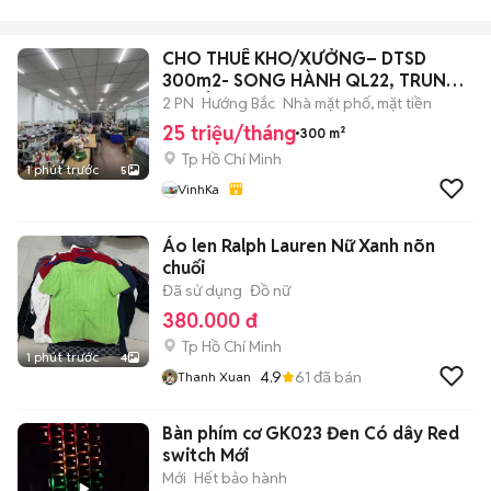
CHO THUÊ KHO/XƯỞNG– DTSD
300m2- SONG HÀNH QL22, TRUNG
MỸ TÂY, Q12
2 PN
Hướng Bắc
Nhà mặt phố, mặt tiền
25 triệu/tháng
300 m²
Tp Hồ Chí Minh
1 phút trước
5
VinhKa
Áo len Ralph Lauren Nữ Xanh nõn
chuối
Đã sử dụng
Đồ nữ
380.000 đ
Tp Hồ Chí Minh
1 phút trước
4
4.9
61
đã bán
Thanh Xuan
Bàn phím cơ GK023 Đen Có dây Red
switch Mới
Mới
Hết bảo hành