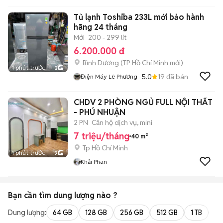
Tủ lạnh Toshiba 233L mới bảo hành
hãng 24 tháng
Mới
200 - 299 lít
6.200.000 đ
Bình Dương
(
TP Hồ Chí Minh
mới)
1 phút trước
2
5.0
19
đã bán
Điện Máy Lê Phương
CHDV 2 PHÒNG NGỦ FULL NỘI THẤT
- PHÚ NHUẬN
2 PN
Căn hộ dịch vụ, mini
7 triệu/tháng
40 m²
Tp Hồ Chí Minh
1 phút trước
9
Khải Phan
Bạn cần tìm
dung lượng
nào ?
Dung lượng:
64 GB
128 GB
256 GB
512 GB
1 TB
2 