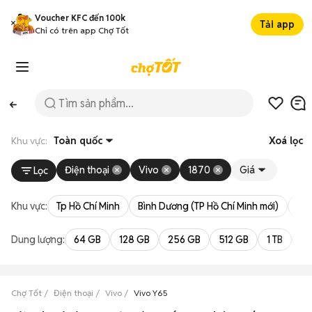
Voucher KFC đến 100k
Tải app
Chỉ có trên app Chợ Tốt
Khu vực:
Toàn quốc
Xoá lọc
Điện thoại
Vivo
1870
Giá
Lọc
Khu vực:
Tp Hồ Chí Minh
Bình Dương (TP Hồ Chí Minh mới)
Bà 
Dung lượng:
64 GB
128 GB
256 GB
512 GB
1 TB
2 
Chợ Tốt
Điện thoại
Vivo
Vivo Y65