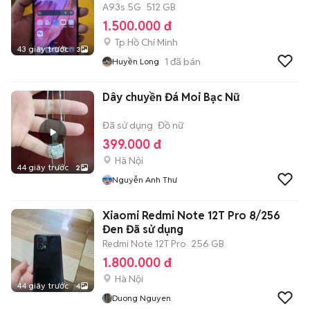
A93s 5G
512 GB
1.500.000 đ
Tp Hồ Chí Minh
43 giây trước
3
1
đã bán
Huyền Long
Dây chuyền Đá Moi Bạc Nữ
Đã sử dụng
Đồ nữ
399.000 đ
Hà Nội
44 giây trước
2
Nguyễn Anh Thư
Xiaomi Redmi Note 12T Pro 8/256
Đen Đã sử dụng
Redmi Note 12T Pro
256 GB
1.800.000 đ
Hà Nội
44 giây trước
4
Duong Nguyen