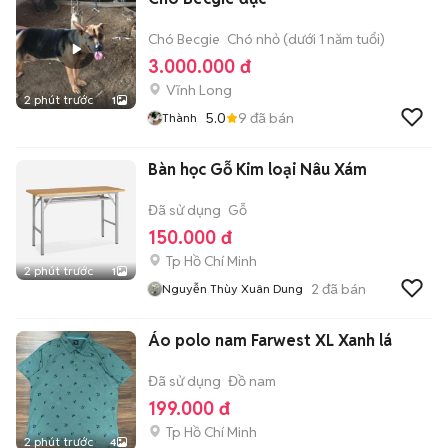
Chó Becgie
Chó nhỏ (dưới 1 năm tuổi)
3.000.000 đ
Vĩnh Long
2 phút trước
1
5.0
9
đã bán
Thành
Bàn học Gỗ Kim loại Nâu Xám
Đã sử dụng
Gỗ
150.000 đ
Tp Hồ Chí Minh
2 phút trước
1
2
đã bán
Nguyễn Thùy Xuân Dung
Áo polo nam Farwest XL Xanh lá
Đã sử dụng
Đồ nam
199.000 đ
Tp Hồ Chí Minh
2 phút trước
4