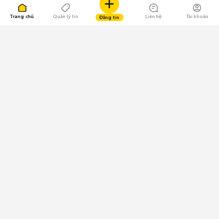
Trang chủ
Quản lý tin
Liên hệ
Tài khoản
Đăng tin
109.000 Bình chọn
Tải ứng dụng Chợ Tốt
Về Chợ Tốt
Quy chế sàn
Chính sách bảo mật
Giải quyết tranh chấp
CÔNG TY TNHH CHỢ TỐT - Người đại diện theo pháp luật:
Nguyễn Trọng Tấn; GPDKKD: 0312120782 do Sở KH & ĐT TP.HCM cấp ngày
11/01/2013;
GPMXH: 185/GP-BTTTT do Bộ Thông tin và Truyền thông
cấp ngày 09/07/2024 - Chịu trách nhiệm