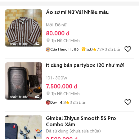
Áo sơ mi Nữ Vải Nhiều màu
Mới
Đồ nữ
80.000 đ
Tp Hồ Chí Minh
1 phút trước
3
5.0
7293
đã bán
Cửa Hàng Ht 86
ít dùng bán partybox 120 như mới
101 - 300W
7.500.000 đ
Tp Hồ Chí Minh
1 phút trước
1
4.3
3
đã bán
Duy
Gimbal Zhiyun Smooth 5S Pro
Combo Xám
Đã sử dụng (chưa sửa chữa)