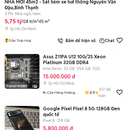
NHÀ MỚI 45m2 - Sát hẻm xe hơi thông Nguyễn Văn
Đậu,Bình Thạnh
3 PN
Nhà ngõ, hẻm
5,75 tỷ
128 tr/m²
45 m²
Tp Hồ Chí Minh
T
Bấm để hiện số
Chat
Trần Thái Hoà
Asus Z11PA U12 10G/2S Xeon
Platinum 32GB DDR4
Intel Xeon
32 GB
256 GB
SSD
15.000.000 đ
Tp Hồ Chí Minh
1 phút trước
3
317
đã
4.9
Cửa Hàng Hoàng
bán
Chương
Google Pixel Pixel 8 5G 128GB Đen
quốc tế
Pixel 8
128 GB
5.800.000 đ