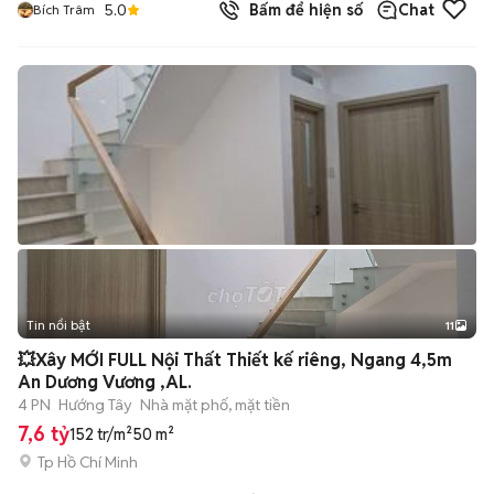
5.0
Bấm để hiện số
Chat
Bích Trâm
Tin nổi bật
11
+
2
💥Xây MỚI FULL Nội Thất Thiết kế riêng, Ngang 4,5m
An Dương Vương ,AL.
4 PN
Hướng Tây
Nhà mặt phố, mặt tiền
7,6 tỷ
152 tr/m²
50 m²
Tp Hồ Chí Minh