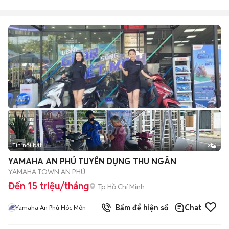
Tin nổi bật
3
YAMAHA AN PHÚ TUYỂN DỤNG THU NGÂN
YAMAHA TOWN AN PHÚ
Đến 15 triệu/tháng
Tp Hồ Chí Minh
Bấm để hiện số
Chat
Yamaha An Phú Hóc Môn