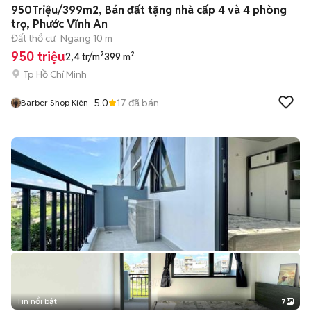
950Triệu/399m2, Bán đất tặng nhà cấp 4 và 4 phòng
trọ, Phước Vĩnh An
Đất thổ cư
Ngang 10 m
950 triệu
2,4 tr/m²
399 m²
Tp Hồ Chí Minh
5.0
17
đã bán
Barber Shop Kiên
Tin nổi bật
7