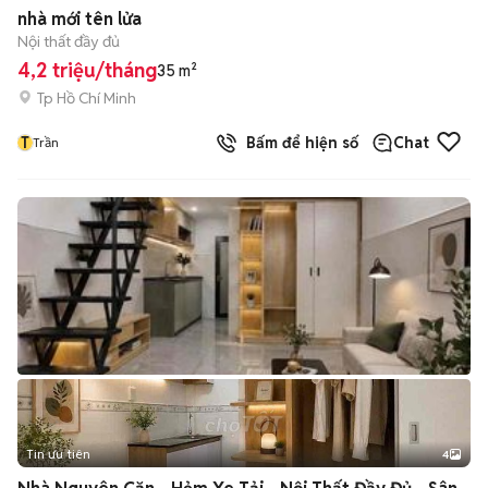
+
2
nhà mới tên lửa
Nội thất đầy đủ
4,2 triệu/tháng
35 m²
Tp Hồ Chí Minh
T
Bấm để hiện số
Chat
Trần
Tin ưu tiên
4