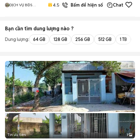
56
đã
4.5
Bấm để hiện số
Chat
DỊCH VỤ BĐS
bán
KIMGIA
Bạn cần tìm
dung lượng
nào ?
Dung lượng:
64 GB
128 GB
256 GB
512 GB
1 TB
2 
Tin ưu tiên
7
+
2