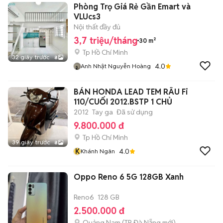
Phòng Trọ Giá Rẻ Gần Emart và
VLUcs3
Nội thất đầy đủ
3,7 triệu/tháng
30 m²
Tp Hồ Chí Minh
32 giây trước
8
4.0
Anh Nhật Nguyễn Hoàng
BÁN HONDA LEAD TEM RÂU Fi
110/CUỐI 2012.BSTP 1 CHỦ
2012
Tay ga
Đã sử dụng
9.800.000 đ
Tp Hồ Chí Minh
39 giây trước
8
K
4.0
Khánh Ngân
Oppo Reno 6 5G 128GB Xanh
Reno6
128 GB
2.500.000 đ
Quảng Nam
(
TP Đà Nẵng
mới)