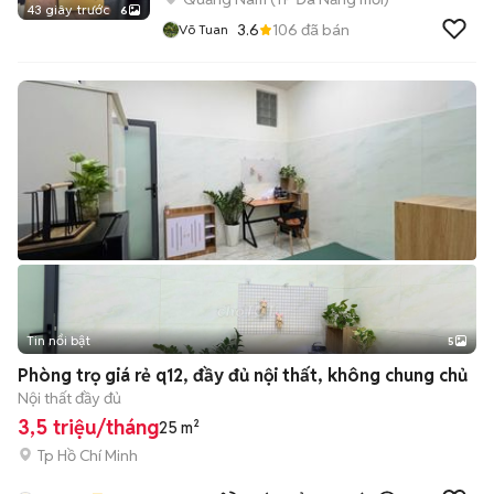
43 giây trước
6
3.6
106
đã bán
Võ Tuan
Tin nổi bật
5
Phòng trọ giá rẻ q12, đầy đủ nội thất, không chung chủ
Nội thất đầy đủ
3,5 triệu/tháng
25 m²
Tp Hồ Chí Minh