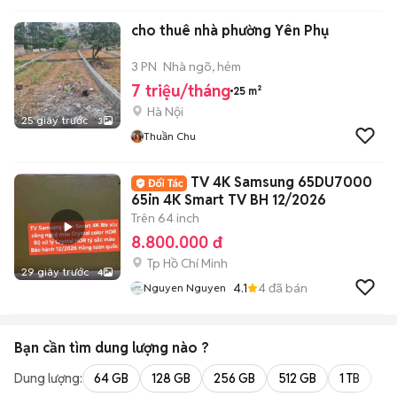
cho thuê nhà phường Yên Phụ
3 PN
Nhà ngõ, hẻm
7 triệu/tháng
25 m²
Hà Nội
25 giây trước
3
Thuần Chu
TV 4K Samsung 65DU7000
65in 4K Smart TV BH 12/2026
Trên 64 inch
8.800.000 đ
Tp Hồ Chí Minh
29 giây trước
4
4.1
4
đã bán
Nguyen Nguyen
Bạn cần tìm
dung lượng
nào ?
Dung lượng:
64 GB
128 GB
256 GB
512 GB
1 TB
2 