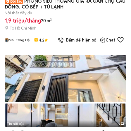
PHÒNG SIÊU THOÁNG GIÁ RẢ GẦN CHỢ CẦU
ĐỒNG, CÓ BẾP + TỦ LẠNH
Nội thất đầy đủ
1,9 triệu/tháng
20 m²
Tp Hồ Chí Minh
4.2
Bấm để hiện số
Chat
Mai Công Hậu
Tin nổi bật
9
+
2