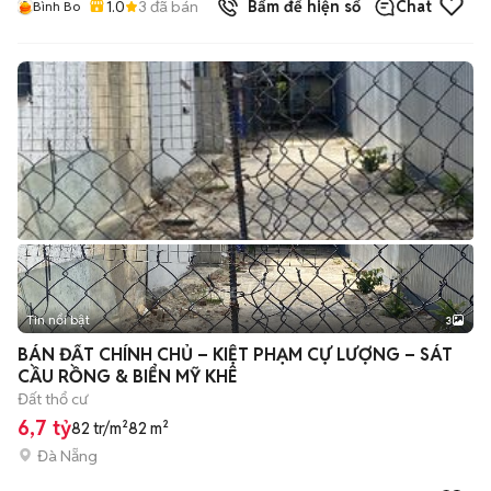
1.0
3
đã bán
Bấm để hiện số
Chat
Bình Bo
Tin nổi bật
3
BÁN ĐẤT CHÍNH CHỦ – KIỆT PHẠM CỰ LƯỢNG – SÁT
CẦU RỒNG & BIỂN MỸ KHÊ
Đất thổ cư
6,7 tỷ
82 tr/m²
82 m²
Đà Nẵng