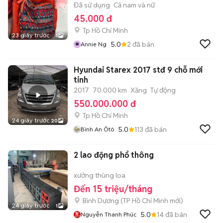
Đã sử dụng
Cả nam và nữ
45.000 đ
Tp Hồ Chí Minh
23 giây trước
1
5.0
2
đã bán
Annie Ng
Hyundai Starex 2017 stđ 9 chỗ mới
tinh
2017
70.000 km
Xăng
Tự động
550.000.000 đ
Tp Hồ Chí Minh
24 giây trước
20
5.0
113
đã bán
Bình An Ôtô
2 lao động phổ thông
xưởng thùng loa
Đến 15 triệu/tháng
Bình Dương
(
TP Hồ Chí Minh
mới)
24 giây trước
1
5.0
14
đã bán
Nguyễn Thanh Phúc