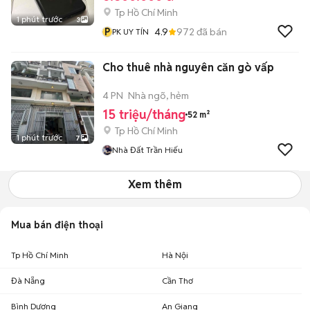
Tp Hồ Chí Minh
1 phút trước
3
P
4.9
972
đã bán
PK UY TÍN
Cho thuê nhà nguyên căn gò vấp
4 PN
Nhà ngõ, hẻm
15 triệu/tháng
52 m²
Tp Hồ Chí Minh
1 phút trước
7
Nhà Đất Trần Hiếu
Xem thêm
Mua bán điện thoại
Tp Hồ Chí Minh
Hà Nội
Đà Nẵng
Cần Thơ
Bình Dương
An Giang