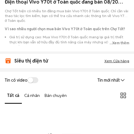
Điện thoại Vivo Y70t ở Toàn quốc đang bán 08/2026
Chợ Tốt hiện có nhiều tin đăng mua bán Vivo Y70t ở Toàn quốc. Chỉ cần vài
thao tác lọc tìm kiếm, bạn có thể tra cứu nhanh các thông tin về Vivo Y70t
ở Toàn quốc.
Vì sao nhiều người chọn mua bán Vivo Y70t ở Toàn quốc trên Chợ Tốt?
Giá trị sử dụng cao: Mua Vivo Y70t ở Toàn quốc mang lại giá trị thiết
thực khi bạn vẫn sở hữu đầy đủ tính năng của máy nhưng với chi phí đầu
...Xem thêm
tư thấp hơn máy đập hộp.
Lựa chọn theo sát nhu cầu: Hệ thống ghi nhận nhiều tin rao Vivo Y70t ở
Siêu thị điện tử
Toàn quốc, đáp ứng từ nhu cầu cần máy đẹp keng đến máy chỉ cần hoạt
Xem Cửa hàng
động ổn định.
Test máy tại chỗ: Tạo điều kiện để người mua đến tận nơi xem xét cẩn
thận, test loa, camera, wifi... để đảm bảo máy không có lỗi phát sinh.
Tin có video
Tin mới nhất
Dễ dàng thương lượng: Quá trình mua bán diễn ra trực tiếp, cho phép
hai bên trao đổi giá cả linh hoạt và có thể chốt giao dịch ngay trong
Tất cả
Cá nhân
Bán chuyên
ngày.