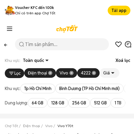
Voucher KFC đến 100k
Tải app
Chỉ có trên app Chợ Tốt
Khu vực:
Toàn quốc
Xoá lọc
Điện thoại
Vivo
4222
Giá
Lọc
Khu vực:
Tp Hồ Chí Minh
Bình Dương (TP Hồ Chí Minh mới)
Bà 
Dung lượng:
64 GB
128 GB
256 GB
512 GB
1 TB
2 
Chợ Tốt
Điện thoại
Vivo
Vivo Y70t