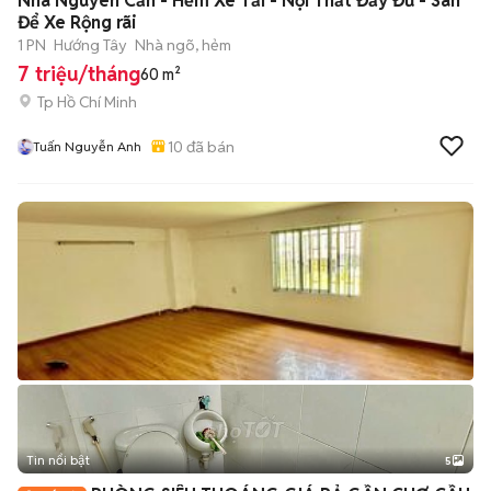
Nhà Nguyên Căn - Hẻm Xe Tải - Nội Thất Đầy Đủ - Sân
Để Xe Rộng rãi
1 PN
Hướng Tây
Nhà ngõ, hẻm
7 triệu/tháng
60 m²
Tp Hồ Chí Minh
10
đã bán
Tuấn Nguyễn Anh
Tin nổi bật
5