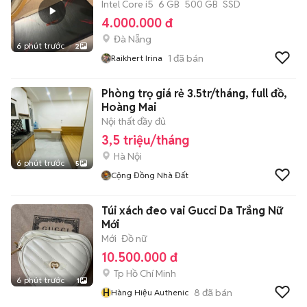
Intel Core i5
6 GB
500 GB
SSD
4.000.000 đ
Đà Nẵng
6 phút trước
2
1
đã bán
Raikhert Irina
Phòng trọ giá rẻ 3.5tr/tháng, full đồ,
Hoàng Mai
Nội thất đầy đủ
3,5 triệu/tháng
Hà Nội
6 phút trước
5
Cộng Đồng Nhà Đất
Túi xách đeo vai Gucci Da Trắng Nữ
Mới
Mới
Đồ nữ
10.500.000 đ
Tp Hồ Chí Minh
6 phút trước
1
H
8
đã bán
Hàng Hiệu Authenic