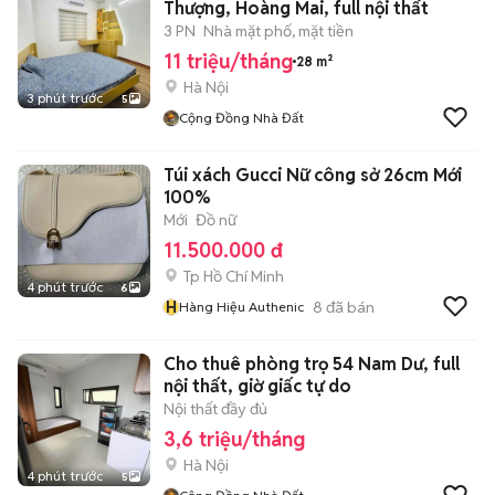
Thượng, Hoàng Mai, full nội thất
3 PN
Nhà mặt phố, mặt tiền
11 triệu/tháng
28 m²
Hà Nội
3 phút trước
5
Cộng Đồng Nhà Đất
Túi xách Gucci Nữ công sở 26cm Mới
100%
Mới
Đồ nữ
11.500.000 đ
Tp Hồ Chí Minh
4 phút trước
6
H
8
đã bán
Hàng Hiệu Authenic
Cho thuê phòng trọ 54 Nam Dư, full
nội thất, giờ giấc tự do
Nội thất đầy đủ
3,6 triệu/tháng
Hà Nội
4 phút trước
5