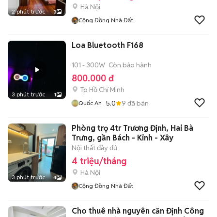
Hà Nội
2 phút trước
3
Cộng Đồng Nhà Đất
Loa Bluetooth F168
101 - 300W
Còn bảo hành
800.000 đ
Tp Hồ Chí Minh
3 phút trước
1
5.0
9
đã bán
Quốc An
Phòng trọ 4tr Trương Định, Hai Bà
Trưng, gần Bách - Kinh - Xây
Nội thất đầy đủ
4 triệu/tháng
Hà Nội
3 phút trước
4
Cộng Đồng Nhà Đất
Cho thuê nhà nguyên căn Định Công