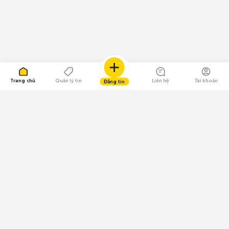
Trang chủ
Quản lý tin
Liên hệ
Tài khoản
Đăng tin
109.000 Bình chọn
Tải ứng dụng Chợ Tốt