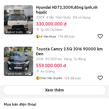
Hyundai HD72,2009,đông lạnh,nh
hquốc
2009
4 tấn
Hàn Quốc
Đã sử dụng
330.000.000 đ
Tp Hồ Chí Minh
6 phút trước
9
L
176
đã bán
Lê Văn Khoa
Toyota Camry 2.5Q 2016 90000 km
Đen
2016
90.000 km
Xăng
Tự động
559.000.000 đ
An Giang
7 phút trước
20
C
128
đã bán
Châu Văn Quyền
Xem thêm
Mua bán điện thoại