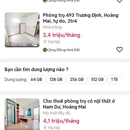
Cộng Đồng Nhà Đất
Phòng trọ 493 Trương Định, Hoàng
Mai, tự do, 2tr4
Nhà trống
2,4 triệu/tháng
Hà Nội
4 phút trước
4
Cộng Đồng Nhà Đất
Bạn cần tìm
dung lượng
nào ?
Dung lượng:
64 GB
128 GB
256 GB
512 GB
1 TB
2 
Cho thuê phòng trọ có nội thất ở
Nam Dư, Hoàng Mai
Nội thất đầy đủ
4,1 triệu/tháng
Hà Nội