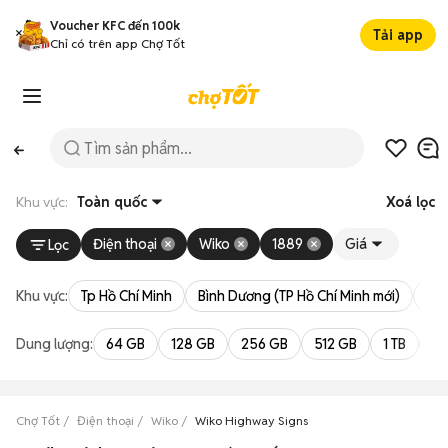
Voucher KFC đến 100k
Tải app
Chỉ có trên app Chợ Tốt
Khu vực:
Toàn quốc
Xoá lọc
Điện thoại
Wiko
1889
Giá
Lọc
Khu vực:
Tp Hồ Chí Minh
Bình Dương (TP Hồ Chí Minh mới)
Bà 
Dung lượng:
64 GB
128 GB
256 GB
512 GB
1 TB
2 
Chợ Tốt
Điện thoại
Wiko
Wiko Highway Signs