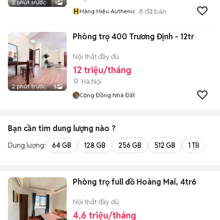
2 phút trước
1
H
8
đã bán
Hàng Hiệu Authenic
Phòng trọ 400 Trương Định - 12tr
Nội thất đầy đủ
12 triệu/tháng
Hà Nội
2 phút trước
5
Cộng Đồng Nhà Đất
Bạn cần tìm
dung lượng
nào ?
Dung lượng:
64 GB
128 GB
256 GB
512 GB
1 TB
2 
Phòng trọ full đồ Hoàng Mai, 4tr6
Nội thất đầy đủ
4,6 triệu/tháng