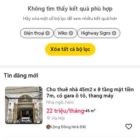
Không tìm thấy kết quả phù hợp
Hãy xóa một số bộ lọc để xem nhiều kết quả hơn
Điện thoại
Wiko
Highway Signs
Xóa tất cả bộ lọc
Tin đăng mới
Cho thuê nhà 45m2 x 8 tầng mặt tiền
7m, có gara ô tô, thang máy
Nhà ngõ, hẻm
22 triệu/tháng
45 m²
Hà Nội
38 giây trước
5
Cộng Đồng Nhà Đất