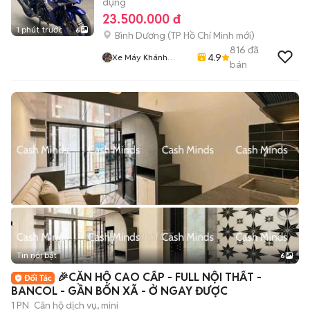
dụng
23.500.000 đ
1 phút trước
6
Bình Dương
(
TP Hồ Chí Minh
mới)
816
đã
4.9
Xe Máy Khánh
bán
Dương
Tin nổi bật
6
+
2
🎉CĂN HỘ CAO CẤP - FULL NỘI THẤT -
BANCOL - GẦN BỐN XÃ - Ở NGAY ĐƯỢC
1 PN
Căn hộ dịch vụ, mini