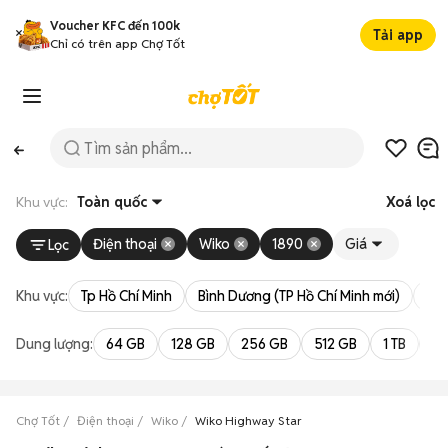
Voucher KFC đến 100k
Tải app
Chỉ có trên app Chợ Tốt
Khu vực:
Toàn quốc
Xoá lọc
Điện thoại
Wiko
1890
Giá
Lọc
Khu vực:
Tp Hồ Chí Minh
Bình Dương (TP Hồ Chí Minh mới)
Bà 
Dung lượng:
64 GB
128 GB
256 GB
512 GB
1 TB
2 
Chợ Tốt
Điện thoại
Wiko
Wiko Highway Star