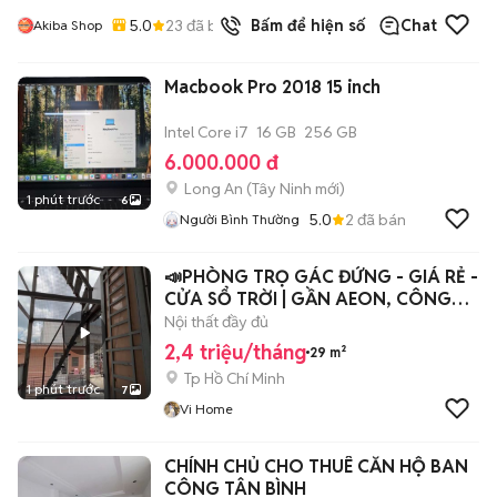
5.0
23
đã bán
Bấm để hiện số
Chat
Akiba Shop
Macbook Pro 2018 15 inch
Intel Core i7
16 GB
256 GB
6.000.000 đ
Long An
(
Tây Ninh
mới)
1 phút trước
6
5.0
2
đã bán
Người Bình Thường
📣PHÒNG TRỌ GÁC ĐỨNG - GIÁ RẺ -
CỬA SỔ TRỜI | GẦN AEON, CÔNG
THƯƠNG 📣
Nội thất đầy đủ
2,4 triệu/tháng
29 m²
Tp Hồ Chí Minh
1 phút trước
7
Vi Home
CHÍNH CHỦ CHO THUÊ CĂN HỘ BAN
CÔNG TÂN BÌNH