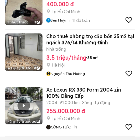
400.000 đ
Tp Hồ Chí Minh
11
đã bán
Sén Huỳnh
1 phút trước
5
Cho thuê phòng trọ cấp bốn 35m2 tại
ngách 376/14 Khương Đình
Nhà trống
3,5 triệu/tháng
35 m²
Hà Nội
43 giây trước
8
N
Nguyễn Thu Hương
Xe Lexus RX 330 Form 2004 zin
100% Đẳng Cấp
2004
91.000 km
Xăng
Tự động
255.000.000 đ
Tp Hồ Chí Minh
43 giây trước
20
CÔNG TỨ CHÍN