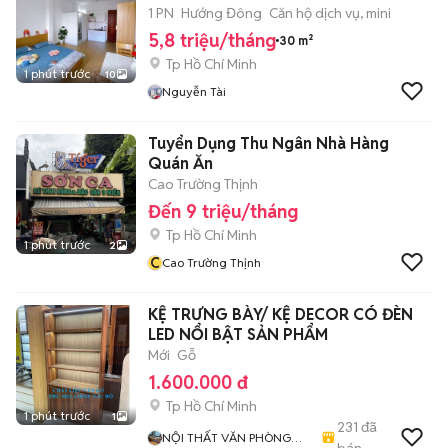
1 PN
Hướng Đông
Căn hộ dịch vụ, mini
5,8 triệu/tháng
30 m²
Tp Hồ Chí Minh
1 phút trước
10
Nguyễn Tài
Tuyển Dụng Thu Ngân Nhà Hàng
Quán Ăn
Cao Trường Thịnh
Đến 9 triệu/tháng
Tp Hồ Chí Minh
1 phút trước
2
C
Cao Trường Thịnh
KỆ TRƯNG BÀY/ KỆ DECOR CÓ ĐÈN
LED NỔI BẬT SẢN PHẨM
Mới
Gỗ
1.600.000 đ
Tp Hồ Chí Minh
1 phút trước
1
231
đã
NỘI THẤT VĂN PHÒNG