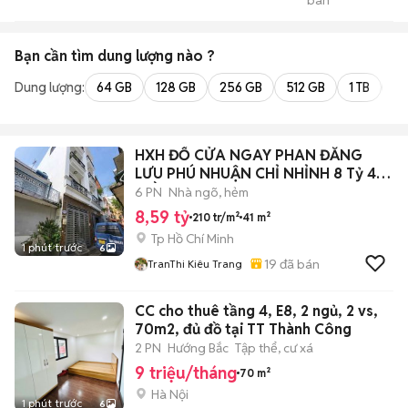
bán
TPHCM
Bạn cần tìm
dung lượng
nào ?
Dung lượng:
64 GB
128 GB
256 GB
512 GB
1 TB
2 
HXH ĐỔ CỬA NGAY PHAN ĐĂNG
LƯU PHÚ NHUẬN CHỈ NHỈNH 8 Tỷ 41M
4TẦNG 6PN
6 PN
Nhà ngõ, hẻm
8,59 tỷ
210 tr/m²
41 m²
Tp Hồ Chí Minh
1 phút trước
6
19
đã bán
TranThi Kiêu Trang
CC cho thuê tầng 4, E8, 2 ngủ, 2 vs,
70m2, đủ đồ tại TT Thành Công
2 PN
Hướng Bắc
Tập thể, cư xá
9 triệu/tháng
70 m²
Hà Nội
1 phút trước
6