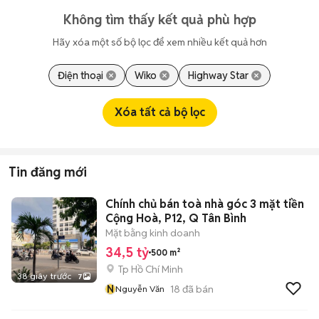
Không tìm thấy kết quả phù hợp
Hãy xóa một số bộ lọc để xem nhiều kết quả hơn
Điện thoại
Wiko
Highway Star
Xóa tất cả bộ lọc
Tin đăng mới
Chính chủ bán toà nhà góc 3 mặt tiền
Cộng Hoà, P12, Q Tân Bình
Mặt bằng kinh doanh
34,5 tỷ
500 m²
Tp Hồ Chí Minh
38 giây trước
7
N
18
đã bán
Nguyễn Văn