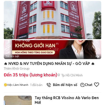
Tin nổi bật
3
🔥 NVKD & NV TUYỂN DỤNG NHÂN SỰ - GÒ VẤP 🔥
Thiên Khôi Group
Đến 35 triệu (lương khoán)
Tp Hồ Chí Minh
1
đã bán
Bấm để hiện số
Chat
Việc Làm Nhanh
Tay thắng RCB Vissino Ab Vario Đen
Mới