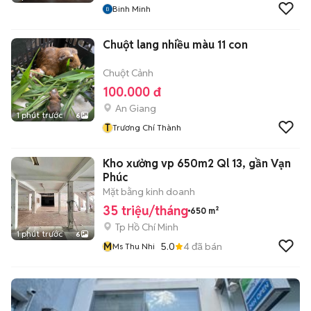
Binh Minh
Chuột lang nhiều màu 11 con
Chuột Cảnh
100.000 đ
An Giang
1 phút trước
6
T
Trương Chí Thành
Kho xưởng vp 650m2 Ql 13, gần Vạn
Phúc
Mặt bằng kinh doanh
35 triệu/tháng
650 m²
Tp Hồ Chí Minh
1 phút trước
6
M
5.0
4
đã bán
Ms Thu Nhi