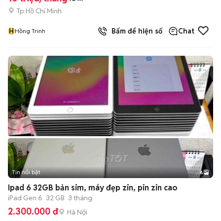
Tp Hồ Chí Minh
H
Bấm để hiện số
Chat
Hồng Trinh
Tin nổi bật
6
+
2
Ipad 6 32GB bản sim, máy đẹp zin, pin zin cao
iPad Gen 6
32 GB
3 tháng
2.300.000 đ
Hà Nội