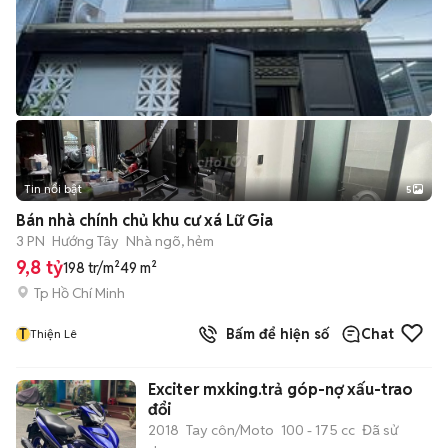
Tin nổi bật
5
Bán nhà chính chủ khu cư xá Lữ Gia
3 PN
Hướng Tây
Nhà ngõ, hẻm
9,8 tỷ
198 tr/m²
49 m²
Tp Hồ Chí Minh
T
Bấm để hiện số
Chat
Thiện Lê
Exciter mxking.trả góp-nợ xấu-trao
đổi
2018
Tay côn/Moto
100 - 175 cc
Đã sử