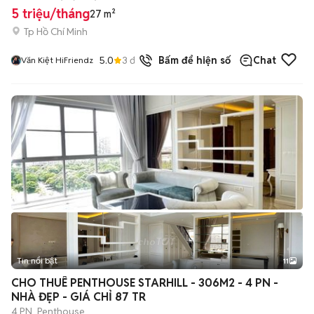
5 triệu/tháng
27 m²
Tp Hồ Chí Minh
5.0
3
đã bán
Bấm để hiện số
Chat
Văn Kiệt HiFriendz
Tin nổi bật
11
+
2
CHO THUÊ PENTHOUSE STARHILL - 306M2 - 4 PN -
NHÀ ĐẸP - GIÁ CHỈ 87 TR
4 PN
Penthouse