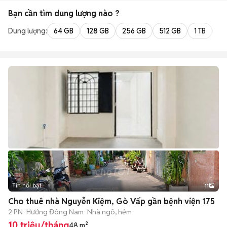
Bạn cần tìm
dung lượng
nào ?
Dung lượng:
64 GB
128 GB
256 GB
512 GB
1 TB
2 
Tin nổi bật
11
+
2
Cho thuê nhà Nguyễn Kiệm, Gò Vấp gần bệnh viện 175
2 PN
Hướng Đông Nam
Nhà ngõ, hẻm
10 triệu/tháng
48 m²