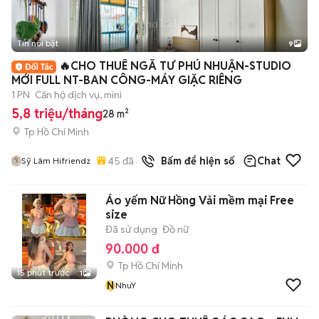
Tin nổi bật
9
+
2
🔥CHO THUÊ NGÃ TƯ PHÚ NHUẬN-STUDIO
MỚI FULL NT-BAN CÔNG-MÁY GIẶC RIÊNG
1 PN
Căn hộ dịch vụ, mini
5,8 triệu/tháng
28 m²
Tp Hồ Chí Minh
45
đã bán
Bấm để hiện số
Chat
Sỹ Lâm Hifriendz
Áo yếm Nữ Hồng Vải mềm mại Free
size
Đã sử dụng
Đồ nữ
90.000 đ
Tp Hồ Chí Minh
15 phút trước
1
N
NhuY