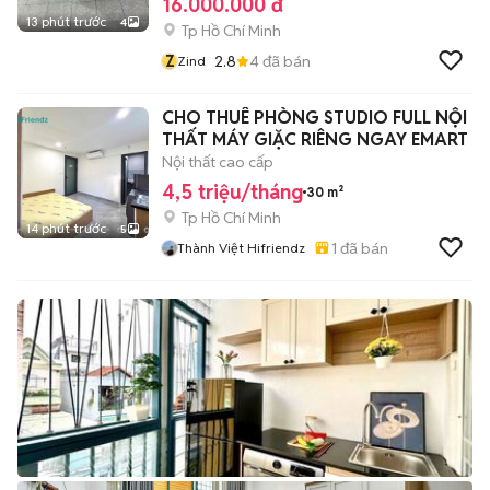
16.000.000 đ
13 phút trước
4
Tp Hồ Chí Minh
Z
2.8
4
đã bán
Zind
CHO THUÊ PHÒNG STUDIO FULL NỘI
THẤT MÁY GIẶC RIÊNG NGAY EMART
Nội thất cao cấp
4,5 triệu/tháng
30 m²
Tp Hồ Chí Minh
14 phút trước
5
1
đã bán
Thành Việt Hifriendz