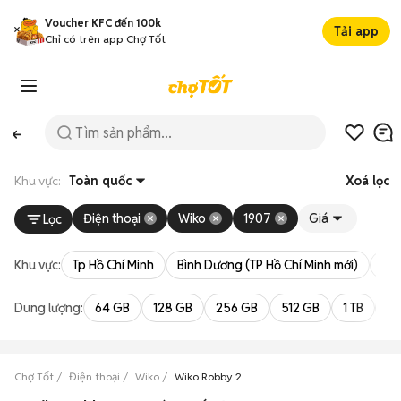
Voucher KFC đến 100k
Tải app
Chỉ có trên app Chợ Tốt
Khu vực:
Toàn quốc
Xoá lọc
Điện thoại
Wiko
1907
Giá
Lọc
Khu vực:
Tp Hồ Chí Minh
Bình Dương (TP Hồ Chí Minh mới)
Bà 
Dung lượng:
64 GB
128 GB
256 GB
512 GB
1 TB
2 
Chợ Tốt
Điện thoại
Wiko
Wiko Robby 2