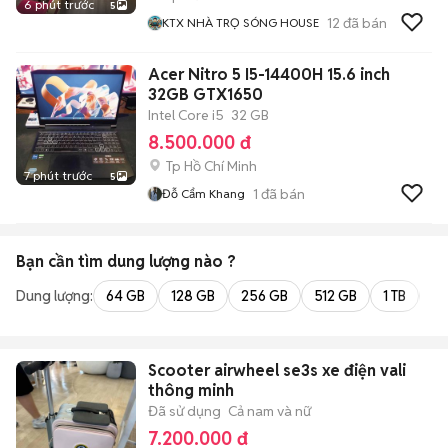
6 phút trước
5
12
đã bán
KTX NHÀ TRỌ SÓNG HOUSE
Acer Nitro 5 I5-14400H 15.6 inch
32GB GTX1650
Intel Core i5
32 GB
8.500.000 đ
Tp Hồ Chí Minh
7 phút trước
5
1
đã bán
Đỗ Cẩm Khang
Bạn cần tìm
dung lượng
nào ?
Dung lượng:
64 GB
128 GB
256 GB
512 GB
1 TB
2 
Scooter airwheel se3s xe điện vali
thông minh
Đã sử dụng
Cả nam và nữ
7.200.000 đ