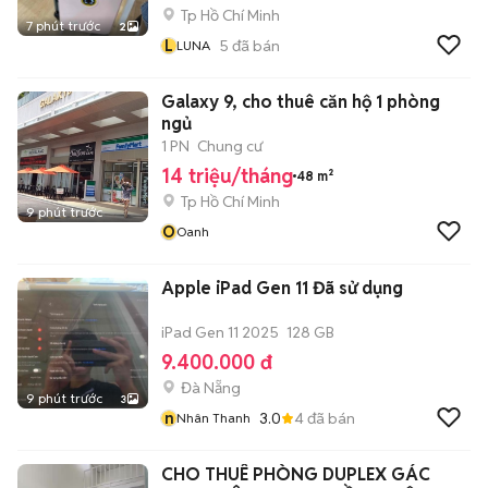
Tp Hồ Chí Minh
7 phút trước
2
L
5
đã bán
LUNA
Galaxy 9, cho thuê căn hộ 1 phòng
ngủ
1 PN
Chung cư
14 triệu/tháng
48 m²
Tp Hồ Chí Minh
9 phút trước
O
Oanh
Apple iPad Gen 11 Đã sử dụng
iPad Gen 11 2025
128 GB
9.400.000 đ
Đà Nẵng
9 phút trước
3
n
3.0
4
đã bán
Nhân Thanh
CHO THUÊ PHÒNG DUPLEX GÁC