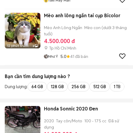
T
Taxi May Mắn
Mèo anh lông ngắn tai cụp Bicolor
Mèo Anh Lông Ngắn
Mèo con (dưới 3 tháng
tuổi)
4.500.000 đ
12 phút trước
2
Tp Hồ Chí Minh
5.0
41
đã bán
Như Ý
Bạn cần tìm
dung lượng
nào ?
Dung lượng:
64 GB
128 GB
256 GB
512 GB
1 TB
2 
Honda Sonnic 2020 Đen
2020
Tay côn/Moto
100 - 175 cc
Đã sử
dụng