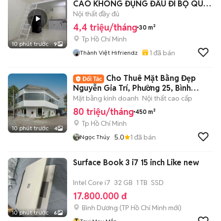
CAO KHÔNG ĐỤNG ĐẦU ĐI BỘ QUA
IUH
Nội thất đầy đủ
4,4 triệu/tháng
30 m²
Tp Hồ Chí Minh
10 phút trước
9
1
đã bán
Thành Việt Hifriendz
Cho Thuê Mặt Bằng Đẹp
Nguyễn Gia Trí, Phường 25, Bình
Thạn, DT:15x15m
Mặt bằng kinh doanh
Nội thất cao cấp
80 triệu/tháng
450 m²
Tp Hồ Chí Minh
10 phút trước
4
5.0
1
đã bán
Ngọc Thúy
Surface Book 3 i7 15 inch Like new
Intel Core i7
32 GB
1 TB
SSD
17.800.000 đ
Bình Dương
(
TP Hồ Chí Minh
mới)
10 phút trước
6