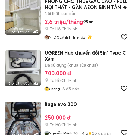
PHÒNG CHO THUÊ GÁC CAO - FULL
NỘI THẤT - GẦN AEON BÌNH TÂN 🔥
Nội thất cao cấp
2,6 triệu/tháng
25 m²
Tp Hồ Chí Minh
15 phút trước
4
Như Quỳnh Hifriendz
UGREEN Hub chuyển đổi 5in1 Type C
Xám
Đã sử dụng (chưa sửa chữa)
700.000 đ
Tp Hồ Chí Minh
15 phút trước
3
C
8
đã bán
Chang
Baga evo 200
250.000 đ
Tp Hồ Chí Minh
4.5
28
đã bán
Nguyễn Mạnh Sơn
15 phút trước