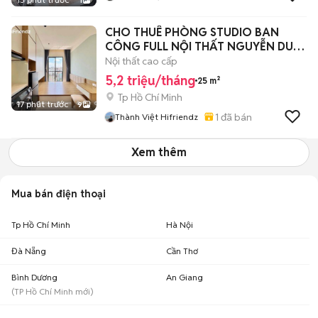
1
CHO THUÊ PHÒNG STUDIO BAN
CÔNG FULL NỘI THẤT NGUYỄN DUY
CUNG
Nội thất cao cấp
5,2 triệu/tháng
25 m²
Tp Hồ Chí Minh
17 phút trước
9
1
đã bán
Thành Việt Hifriendz
Xem thêm
Mua bán điện thoại
Tp Hồ Chí Minh
Hà Nội
Đà Nẵng
Cần Thơ
Bình Dương
An Giang
(
TP Hồ Chí Minh
mới)