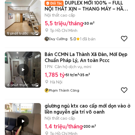
DUPLEX MỚI 100% – FULL
NỘI THẤT XỊN – THANG MÁY – HẦM
XE CÓ BẢ
Nội thất cao cấp
5,5 triệu/tháng
30 m²
Tp Hồ Chí Minh
5 phút trước
12
5.0
1
đã bán
Duy Cường
Bán CCMN La Thành Xã Đàn, Mới Đẹp
Chuẩn Pháp Lý, An toàn Pccc
1 PN
Căn hộ dịch vụ, mini
1,785 tỷ
51 tr/m²
35 m²
Hà Nội
6 phút trước
12
P
Phạm Thành Công
giường ngủ ktx cao cấp mới dọn vào ở
liền nguyễn gia trí võ oanh
Nội thất cao cấp
1,4 triệu/tháng
200 m²
Tp Hồ Chí Minh