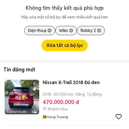
Không tìm thấy kết quả phù hợp
Hãy xóa một số bộ lọc để xem nhiều kết quả hơn
Điện thoại
Wiko
Robby 2
Xóa tất cả bộ lọc
Tin đăng mới
Nissan X-Trail 2018 Đỏ đen
2018
60.000 km
Xăng
Tự động
470.000.000 đ
Khánh Hòa
5 phút trước
2
H
Hung Truong