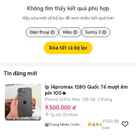
Không tìm thấy kết quả phù hợp
Hãy xóa một số bộ lọc để xem nhiều kết quả hơn
Điện thoại
Wiko
Sunny 3
Xóa tất cả bộ lọc
Tin đăng mới
ip 14promax 128G Quốc Tế mượt êm
pin 100🔥
iPhone 14 Pro Max
128 GB
3 tháng
9.500.000 đ
Tp Hồ Chí Minh
44 giây trước
6
2550
đã
4.5
Trung Nhân ( Linh
bán
Xuân . Thủ Đức .
Tphcm)