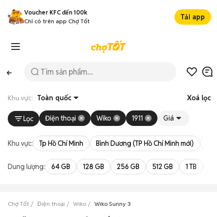
Voucher KFC đến 100k
Tải app
Chỉ có trên app Chợ Tốt
Khu vực:
Toàn quốc
Xoá lọc
Điện thoại
Wiko
1911
Giá
Lọc
Khu vực:
Tp Hồ Chí Minh
Bình Dương (TP Hồ Chí Minh mới)
Bà 
Dung lượng:
64 GB
128 GB
256 GB
512 GB
1 TB
2 
Chợ Tốt
Điện thoại
Wiko
Wiko Sunny 3