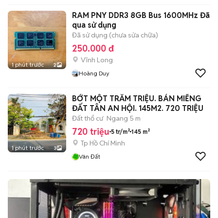
HCM
RAM PNY DDR3 8GB Bus 1600MHz Đã
qua sử dụng
Đã sử dụng (chưa sửa chữa)
250.000 đ
Vĩnh Long
1 phút trước
2
Hoàng Duy
BỚT MỘT TRĂM TRIỆU. BÁN MIẾNG
ĐẤT TÂN AN HỘI. 145M2. 720 TRIỆU
Đất thổ cư
Ngang 5 m
720 triệu
5 tr/m²
145 m²
Tp Hồ Chí Minh
1 phút trước
3
Vân Đất