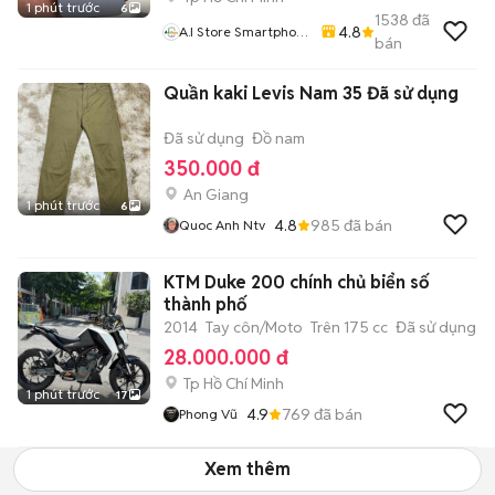
1 phút trước
6
1538
đã
4.8
A.i Store Smartphone
bán
& Accessories
Quần kaki Levis Nam 35 Đã sử dụng
Đã sử dụng
Đồ nam
350.000 đ
An Giang
1 phút trước
6
4.8
985
đã bán
Quoc Anh Ntv
KTM Duke 200 chính chủ biển số
thành phố
2014
Tay côn/Moto
Trên 175 cc
Đã sử dụng
28.000.000 đ
Tp Hồ Chí Minh
1 phút trước
17
4.9
769
đã bán
Phong Vũ
Xem thêm