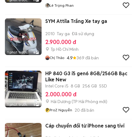
11
Lê Trọng Phan
SYM Attila Trắng Xe tay ga
2010
Tay ga
Đã sử dụng
2.900.000 đ
Tp Hồ Chí Minh
1 phút trước
6
4.9
369
đã bán
Chị Thảo
HP 840 G3 i5 gen6 8GB/256GB Bạc
Like New
Intel Core i5
8 GB
256 GB
SSD
2.000.000 đ
Hải Dương
(
TP Hải Phòng
mới)
1 phút trước
5
P
20
đã bán
ProZ Nguyễn
Cáp chuyển đổi từ iPhone sang tivi