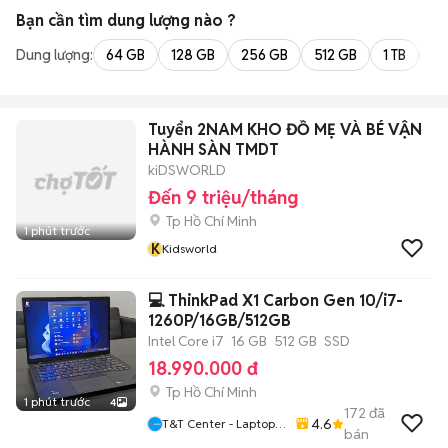
Bạn cần tìm
dung lượng
nào ?
Dung lượng:
64 GB
128 GB
256 GB
512 GB
1 TB
2 
Tuyển 2NAM KHO ĐỒ MẸ VÀ BÉ VẬN
HÀNH SÀN TMDT
kiDSWORLD
Đến 9 triệu/tháng
Tp Hồ Chí Minh
1 phút trước
K
Kidsworld
💻 ThinkPad X1 Carbon Gen 10/i7-
1260P/16GB/512GB
Intel Core i7
16 GB
512 GB
SSD
18.990.000 đ
Tp Hồ Chí Minh
1 phút trước
4
172
đã
4.6
T&T Center - Laptop,
bán
MacBook, IPhone Tại