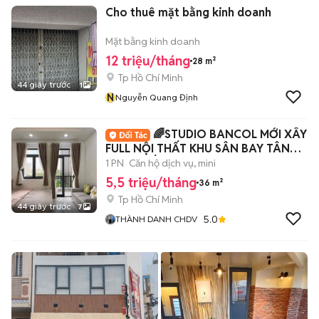
Cho thuê mặt bằng kinh doanh
Mặt bằng kinh doanh
12 triệu/tháng
28 m²
Tp Hồ Chí Minh
44 giây trước
1
N
Nguyễn Quang Định
🌈STUDIO BANCOL MỚI XÂY
FULL NỘI THẤT KHU SÂN BAY TÂN
SƠN NHẤT🌈
1 PN
Căn hộ dịch vụ, mini
5,5 triệu/tháng
36 m²
Tp Hồ Chí Minh
44 giây trước
7
5.0
THÀNH DANH CHDV