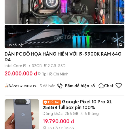
Tin nổi bật
5
DÀN PC ĐỒ HỌA HÀNG HIẾM VỚI I9-9900K RAM 64G
D4
Intel Core i9
> 32GB
512 GB
SSD
20.000.000 đ
Tp Hồ Chí Minh
5
đã bán
Bấm để hiện số
Chat
ĐĂNG QUANG PC
Google Pixel 10 Pro XL
256GB fullbox pin 100%
Dòng khác
256 GB
4-6 tháng
19.790.000 đ
Tp Hồ Chí Minh