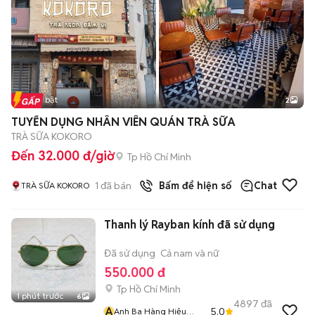
Tin nổi bật
2
TUYỂN DỤNG NHÂN VIÊN QUÁN TRÀ SỮA
TRÀ SỮA KOKORO
Đến 32.000 đ/giờ
Tp Hồ Chí Minh
1
đã bán
Bấm để hiện số
Chat
TRÀ SỮA KOKORO
Thanh lý Rayban kính đã sử dụng
Đã sử dụng
Cả nam và nữ
550.000 đ
Tp Hồ Chí Minh
1 phút trước
6
4897
đã
A
5.0
Anh Ba Hàng Hiệu