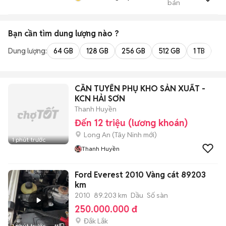
bán
Tuyển Online 2
Bạn cần tìm
dung lượng
nào ?
Dung lượng:
64 GB
128 GB
256 GB
512 GB
1 TB
2 
CẦN TUYỂN PHỤ KHO SẢN XUẤT -
KCN HẢI SƠN
Thanh Huyền
Đến 12 triệu (lương khoán)
Long An
(
Tây Ninh
mới)
1 phút trước
Thanh Huyền
Ford Everest 2010 Vàng cát 89203
km
2010
89.203 km
Dầu
Số sàn
250.000.000 đ
Đắk Lắk
1 phút trước