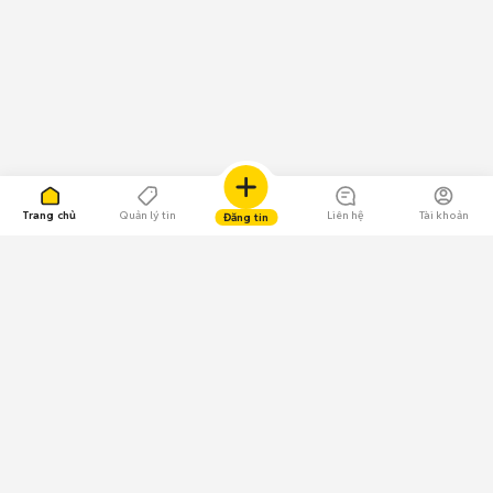
Trang chủ
Quản lý tin
Liên hệ
Tài khoản
Đăng tin
109.000 Bình chọn
Tải ứng dụng Chợ Tốt