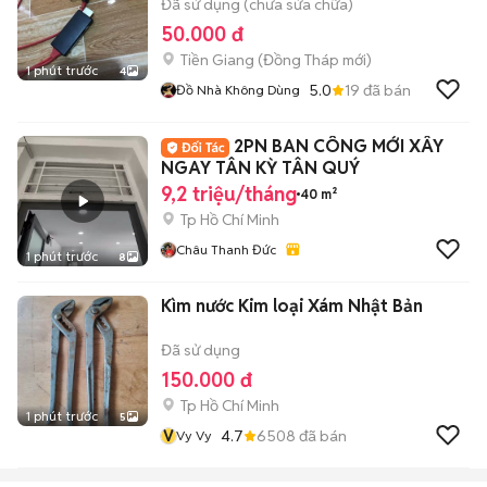
Đã sử dụng (chưa sửa chữa)
50.000 đ
Tiền Giang
(
Đồng Tháp
mới)
1 phút trước
4
5.0
19
đã bán
Đồ Nhà Không Dùng
2PN BAN CÔNG MỚI XÂY
NGAY TÂN KỲ TÂN QUÝ
9,2 triệu/tháng
40 m²
Tp Hồ Chí Minh
Châu Thanh Đức
1 phút trước
8
Kìm nước Kim loại Xám Nhật Bản
Đã sử dụng
150.000 đ
Tp Hồ Chí Minh
1 phút trước
5
V
4.7
6508
đã bán
Vy Vy