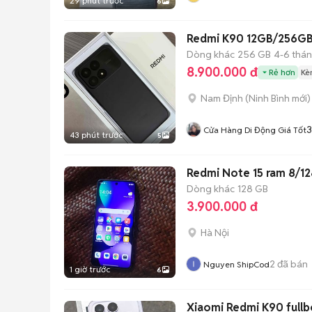
29 phút trước
6
Redmi K90 12GB/256GB 
Dòng khác
256 GB
4-6 thá
8.900.000 đ
Rẻ hơn
Kè
Nam Định
(
Ninh Bình
mới)
3
Cửa Hàng Di Động Giá Tốt
43 phút trước
5
Redmi Note 15 ram 8/128
Dòng khác
128 GB
3.900.000 đ
Hà Nội
2
đã bán
Nguyen ShipCod
1 giờ trước
6
Xiaomi Redmi K90 fullb