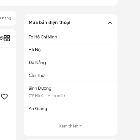
a hàng
Mua bán điện thoại
Tp Hồ Chí Minh
ới
Hà Nội
Đà Nẵng
Cần Thơ
Bình Dương
(
TP Hồ Chí Minh
mới)
An Giang
Xem thêm