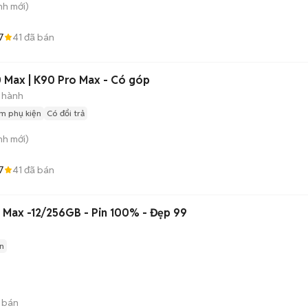
nh
mới)
7
41
đã bán
 Max | K90 Pro Max - Có góp
 hành
m phụ kiện
Có đổi trả
nh
mới)
7
41
đã bán
 Max -12/256GB - Pin 100% - Đẹp 99
n
 bán