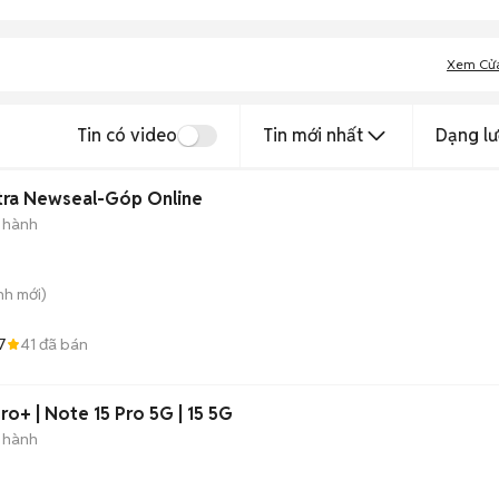
Xem Cử
Tin có video
Tin mới nhất
Dạng lư
 Ultra Newseal-Góp Online
 hành
nh
mới)
7
41
đã bán
o+ | Note 15 Pro 5G | 15 5G
 hành