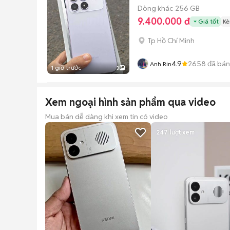
Dòng khác
256 GB
9.400.000 đ
Giá tốt
Kè
Tp Hồ Chí Minh
4.9
2658
đã bán
Anh Rin
1 giờ trước
3
Xem ngoại hình sản phẩm qua video
Mua bán dễ dàng khi xem tin có video
247
lượt xem