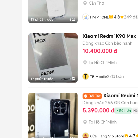
Cần Thơ
4.8
249
đã
HM PHONE
13 phút trước
6
Xiaomi Redmi K90 Max
Dòng khác
Còn bảo hành
10.400.000 đ
Tp Hồ Chí Minh
T
2
đã bán
TB Mobile
17 phút trước
3
Xiaomi Redmi N
Dòng khác
256 GB
Còn bảo
5.390.000 đ
Rẻ hơn
Kè
Tp Hồ Chí Minh
4.7
Cửa Hàng Vio Store