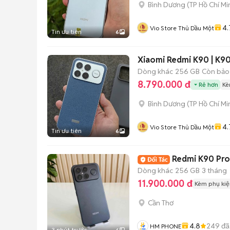
Bình Dương
(
TP Hồ Chí Mi
4.
Vio Store Thủ Dầu Một
Tin ưu tiên
6
Xiaomi Redmi K90 | K90
Dòng khác
256 GB
Còn bảo
8.790.000 đ
Rẻ hơn
Kè
Bình Dương
(
TP Hồ Chí Mi
4.
Vio Store Thủ Dầu Một
Tin ưu tiên
6
Redmi K90 Pro
Dòng khác
256 GB
3 tháng
11.900.000 đ
Kèm phụ kiệ
Cần Thơ
4.8
249
đã
HM PHONE
3 phút trước