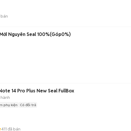
 bán
 Mới Nguyên Seal 100%(Góp0%)
ote 14 Pro Plus New Seal FullBox
 hành
m phụ kiện
Có đổi trả
411
đã bán