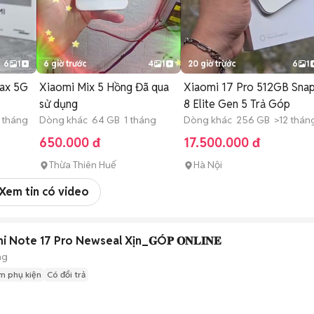
6
1
6 giờ trước
4
1
20 giờ trước
6
1
ax 5G
Xiaomi Mix 5 Hồng Đã qua
Xiaomi 17 Pro 512GB Sna
sử dụng
8 Elite Gen 5 Trả Góp
 tháng
Dòng khác 64 GB 1 tháng
Dòng khác 256 GB >12 thán
650.000 đ
17.500.000 đ
Thừa Thiên Huế
Hà Nội
Xem tin có video
 Note 17 Pro Newseal Xịn_𝐆Ó𝐏 𝐎𝐍𝐋𝐈𝐍𝐄
ng
m phụ kiện
Có đổi trả