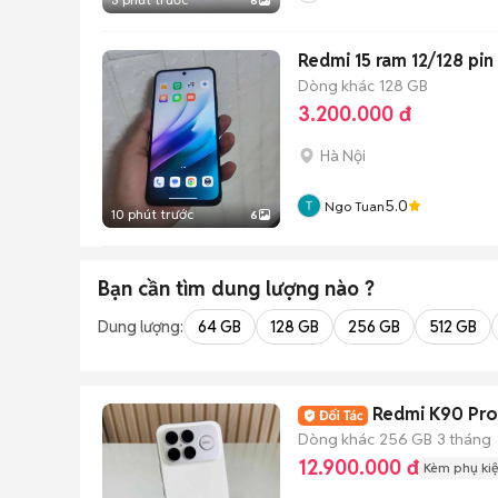
6
Redmi 15 ram 12/128 pin
Dòng khác
128 GB
3.200.000 đ
Hà Nội
5.0
Ngo Tuan
10 phút trước
6
Bạn cần tìm
dung lượng
nào ?
Dung lượng:
64 GB
128 GB
256 GB
512 GB
Redmi K90 Pro
Dòng khác
256 GB
3 tháng
12.900.000 đ
Kèm phụ ki