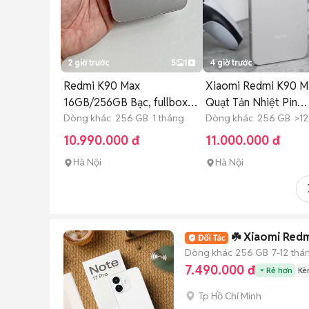
2 giờ trước
5
1
4 giờ trước
Redmi K90 Max
Xiaomi Redmi K90 M
16GB/256GB Bạc, fullbox
Quạt Tản Nhiệt Pin
likenew
Dòng khác 256 GB 1 tháng
8550mAh
Dòng khác 256 GB >12
10.990.000 đ
11.000.000 đ
Hà Nội
Hà Nội
☘️ Xiaomi Redmi
Dòng khác
256 GB
7-12 thá
7.490.000 đ
Rẻ hơn
Kè
Tp Hồ Chí Minh