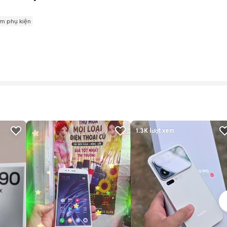
m phụ kiện
1.3K
lượt xem