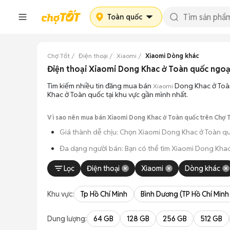
Toàn quốc
Chợ Tốt
Điện thoại
Xiaomi
Xiaomi Dòng khác
Điện thoại Xiaomi Dong Khac ở Toàn quốc ngoạ
Tìm kiếm nhiều tin đăng mua bán
Dong Khac ở Toàn
Xiaomi
Khac ở Toàn quốc tại khu vực gần mình nhất.
Vì sao nên mua bán Xiaomi Dong Khac ở Toàn quốc trên Chợ 
Giá thành dễ chịu: Chọn Xiaomi Dong Khac ở Toàn qu
Đa dạng người bán: Bạn có thể tìm Xiaomi Dong Khac
An tâm kiểm tra máy: Cơ chế mua bán hẹn gặp mặt gi
Lọc
Điện thoại
Xiaomi
Dòng khác
Tiết kiệm thời gian: Quy trình trao đổi trực tiếp, kh
Khu vực:
Tp Hồ Chí Minh
Bình Dương (TP Hồ Chí Minh
Dung lượng:
64 GB
128 GB
256 GB
512 GB