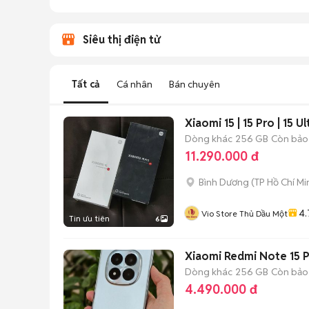
Siêu thị điện tử
Tất cả
Cá nhân
Bán chuyên
Xiaomi 15 | 15 Pro | 15
Dòng khác
256 GB
Còn bảo
11.290.000 đ
Bình Dương
(
TP Hồ Chí Mi
4.
Vio Store Thủ Dầu Một
Tin ưu tiên
6
Xiaomi Redmi Note 15 Pr
Dòng khác
256 GB
Còn bảo
4.490.000 đ