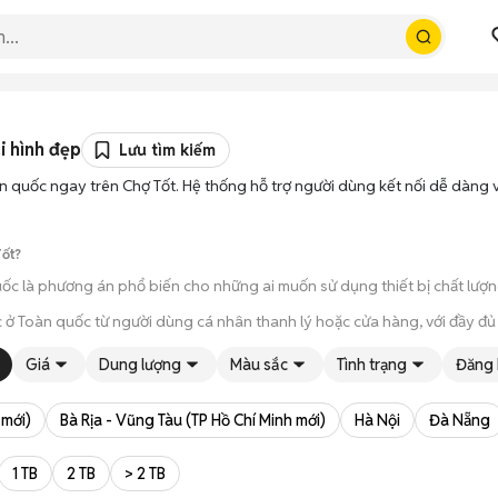
i hình đẹp
Lưu tìm kiếm
 quốc ngay trên Chợ Tốt. Hệ thống hỗ trợ người dùng kết nối dễ dàng 
Tốt?
ốc là phương án phổ biến cho những ai muốn sử dụng thiết bị chất lượn
 ở Toàn quốc từ người dùng cá nhân thanh lý hoặc cửa hàng, với đầy đủ
úp bạn trực tiếp cầm nắm, thử nghiệm các tính năng của máy để đảm bả
Giá
Dung lượng
Màu sắc
Tình trạng
Đăng 
ông qua các bước chờ đợi vận chuyển rườm rà, tiền trao cháo múc ngay khi
 mới)
Bà Rịa - Vũng Tàu (TP Hồ Chí Minh mới)
Hà Nội
Đà Nẵng
1 TB
2 TB
> 2 TB