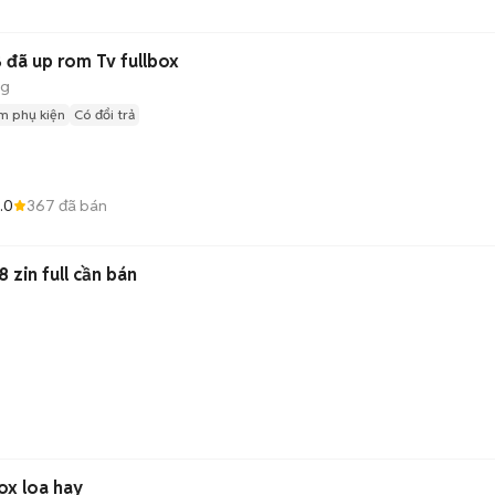
đã up rom Tv fullbox
ng
m phụ kiện
Có đổi trả
.0
367
đã bán
 zin full cần bán
ox loa hay