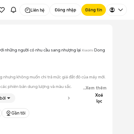
Đăng nhập
Đăng tin
Liên hệ
với những người có nhu cầu sang nhượng lại
Dong
Xiaomi
g nhưng không muốn chi trả mức giá đắt đỏ của máy mới.
 các phiên bản dung lượng và màu sắc.
...Xem thêm
Xoá
o máy hoạt động ổn định.
bởi
lọc
 kiểm tra xong.
Gần tôi