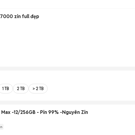
 7000 zin full đẹp
1 TB
2 TB
> 2 TB
 Max -12/256GB - Pin 99% -Nguyên Zin
ện