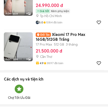
24.990.000 đ
Giá tốt
Kèm phụ kiện
hôm qua
6
Tp Hồ Chí Minh
5.0
1084
đã bán
Xiaomi 17 Pro Max
16GB/512GB Trắng
17 Pro Max
512 GB
3 tháng
21.500.000 đ
Cần Thơ
hôm qua
6
4.9
3897
đã bán
Các dịch vụ và tiện ích
Chợ Tốt Ưu Đãi