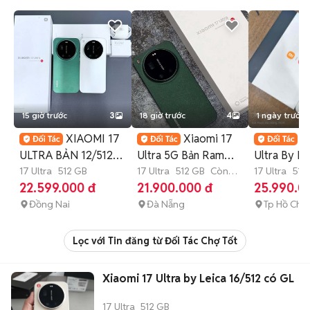
15 giờ trước
3
18 giờ trước
4
1 ngày trước
XIAOMI 17
Xiaomi 17
X
ULTRA BẢN 12/512G
Ultra 5G Bản Ram
Ultra By Le
FULLBOX ROM QT
17 Ultra
512 GB
cao 16/512 Fullbox
17 Ultra
512 GB
Còn
16GB/512G
17 Ultra
512
bảo hành
22.599.000 đ
21.900.000 đ
25.990.0
Fullbox
Đồng Nai
Đà Nẵng
Tp Hồ Chí 
Lọc với Tin đăng từ Đối Tác Chợ Tốt
Xiaomi 17 Ultra by Leica 16/512 có GL
17 Ultra
512 GB