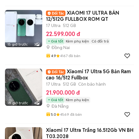
XIAOMI 17 ULTRA BẢN
12/512G FULLBOX ROM QT
17 Ultra
512 GB
22.599.000 đ
Giá tốt
Kèm phụ kiện
Có đổi trả
15 giờ trước
3
Đồng Nai
4.9
4167
đã bán
Xiaomi 17 Ultra 5G Bản Ram
cao 16/512 Fullbox
17 Ultra
512 GB
Còn bảo hành
21.900.000 đ
Giá tốt
Kèm phụ kiện
18 giờ trước
4
Đà Nẵng
5.0
4569
đã bán
Xiaomi 17 Ultra Trắng 16.512Gb VN BH
T03.2028