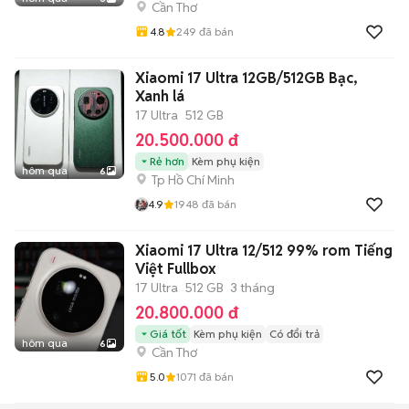
Cần Thơ
4.8
249
đã bán
Xiaomi 17 Ultra 12GB/512GB Bạc,
Xanh lá
17 Ultra
512 GB
20.500.000 đ
Rẻ hơn
Kèm phụ kiện
hôm qua
6
Tp Hồ Chí Minh
4.9
1948
đã bán
Xiaomi 17 Ultra 12/512 99% rom Tiếng
Việt Fullbox
17 Ultra
512 GB
3 tháng
20.800.000 đ
Giá tốt
Kèm phụ kiện
Có đổi trả
hôm qua
6
Cần Thơ
5.0
1071
đã bán