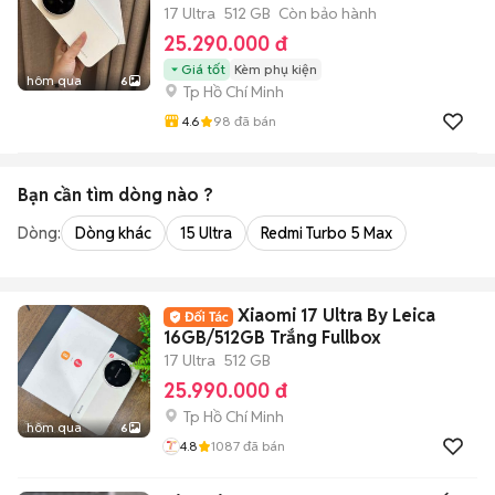
17 Ultra
512 GB
Còn bảo hành
25.290.000 đ
Giá tốt
Kèm phụ kiện
hôm qua
6
Tp Hồ Chí Minh
4.6
98
đã bán
Bạn cần tìm
dòng
nào ?
Dòng:
Dòng khác
15 Ultra
Redmi Turbo 5 Max
Xiaomi 17 Ultra By Leica
16GB/512GB Trắng Fullbox
17 Ultra
512 GB
25.990.000 đ
Tp Hồ Chí Minh
hôm qua
6
4.8
1087
đã bán