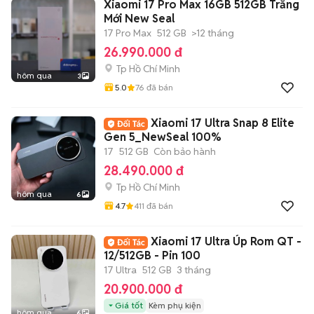
Xiaomi 17 Pro Max 16GB 512GB Trắng
Mới New Seal
17 Pro Max
512 GB
>12 tháng
26.990.000 đ
Tp Hồ Chí Minh
hôm qua
3
5.0
76
đã bán
Xiaomi 17 Ultra Snap 8 Elite
Gen 5_NewSeal 100%
17
512 GB
Còn bảo hành
28.490.000 đ
Tp Hồ Chí Minh
hôm qua
6
4.7
411
đã bán
Xiaomi 17 Ultra Úp Rom QT -
12/512GB - Pin 100
17 Ultra
512 GB
3 tháng
20.900.000 đ
Giá tốt
Kèm phụ kiện
hôm qua
6