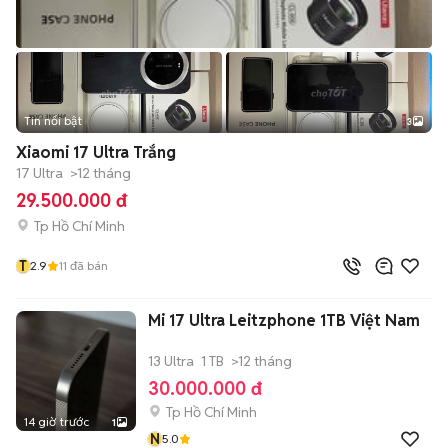
Tin nổi bật
3
Xiaomi 17 Ultra Trắng
17 Ultra
>12 tháng
29.500.000 đ
Tp Hồ Chí Minh
T
2.9
11
đã bán
Mi 17 Ultra Leitzphone 1TB Việt Nam
13 Ultra
1 TB
>12 tháng
30.000.000 đ
Tp Hồ Chí Minh
14 giờ trước
1
N
5.0