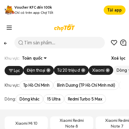
Voucher KFC đến 100k
Tải app
Chỉ có trên app Chợ Tốt
Khu vực:
Toàn quốc
Xoá lọc
Điện thoại
Từ 20 triệu đ
Xiaomi
Dòng
Lọc
Khu vực:
Tp Hồ Chí Minh
Bình Dương (TP Hồ Chí Minh mới)
Bà 
Dòng:
Dòng khác
15 Ultra
Redmi Turbo 5 Max
Xiaomi Redmi
Xiaomi Redm
Xiaomi Mi 10
Note 8
Note 7