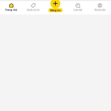
Trang chủ
Quản lý tin
Liên hệ
Tài khoản
Đăng tin
109.000 Bình chọn
Tải ứng dụng Chợ Tốt
Về Chợ Tốt
Quy chế sàn
Chính sách bảo mật
Giải quyết tranh chấp
CÔNG TY TNHH CHỢ TỐT - Người đại diện theo pháp luật:
Nguyễn Trọng Tấn; GPDKKD: 0312120782 do Sở KH & ĐT TP.HCM cấp ngày
11/01/2013;
GPMXH: 185/GP-BTTTT do Bộ Thông tin và Truyền thông