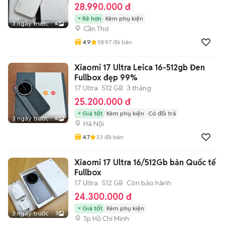
28.990.000 đ
Rẻ hơn
Kèm phụ kiện
3 ngày trước
6
Cần Thơ
4.9
3897
đã bán
Xiaomi 17 Ultra Leica 16-512gb Đen
Fullbox đẹp 99%
17 Ultra
512 GB
3 tháng
25.200.000 đ
Giá tốt
Kèm phụ kiện
Có đổi trả
3 ngày trước
6
Hà Nội
4.7
33
đã bán
Xiaomi 17 Ultra 16/512Gb bản Quốc tế
Fullbox
17 Ultra
512 GB
Còn bảo hành
24.300.000 đ
Giá tốt
Kèm phụ kiện
3 ngày trước
3
Tp Hồ Chí Minh