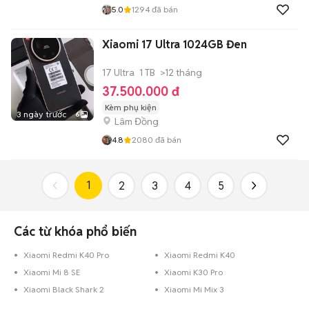
5.0
1294
đã bán
Xiaomi 17 Ultra 1024GB Đen
17 Ultra
1 TB
>12 tháng
37.500.000 đ
Kèm phụ kiện
3 ngày trước
6
Lâm Đồng
4.8
2080
đã bán
1
2
3
4
5
Các từ khóa phổ biến
Xiaomi Redmi K40 Pro
Xiaomi Redmi K40
Xiaomi Mi 8 SE
Xiaomi K30 Pro
Xiaomi Black Shark 2
Xiaomi Mi Mix 3