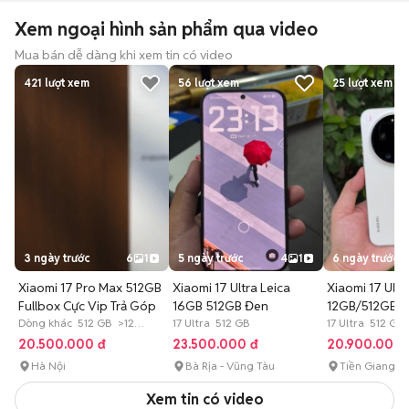
Xem ngoại hình sản phẩm qua video
Mua bán dễ dàng khi xem tin có video
421
lượt xem
56
lượt xem
25
lượt xem
3 ngày trước
6
1
5 ngày trước
4
1
6 ngày trước
Xiaomi 17 Pro Max 512GB
Xiaomi 17 Ultra Leica
Xiaomi 17 Ultr
Fullbox Cực Vip Trả Góp
16GB 512GB Đen
12GB/512GB T
Dòng khác 512 GB >12
17 Ultra 512 GB
FullBox.
17 Ultra 512 GB
tháng
20.500.000 đ
23.500.000 đ
20.900.000 
Hà Nội
Bà Rịa - Vũng Tàu
Tiền Giang
Xem tin có video