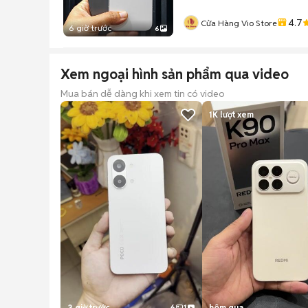
4.7
Cửa Hàng Vio Store
6 giờ trước
6
Xem ngoại hình sản phẩm qua video
Mua bán dễ dàng khi xem tin có video
1K
lượt xem
3 giờ trước
6
1
hôm qua