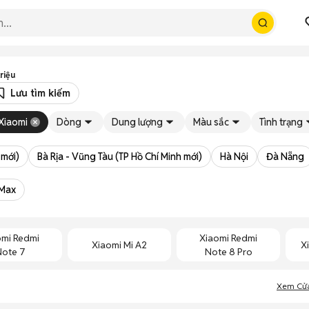
triệu
Lưu tìm kiếm
Xiaomi
Dòng
Dung lượng
Màu sắc
Tình trạng
 mới)
Bà Rịa - Vũng Tàu (TP Hồ Chí Minh mới)
Hà Nội
Đà Nẵng
 Max
omi Redmi
Xiaomi Redmi
Xiaomi Mi A2
X
Note 7
Note 8 Pro
Xem Cử