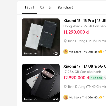
Tất cả
Cá nhân
Bán chuyên
Xiaomi 15 | 15 Pro | 15
Dòng khác
256 GB
Còn bảo
11.290.000 đ
Bình Dương
(
TP Hồ Chí Mi
4.
Vio Store Thủ Dầu Một
Tin ưu tiên
6
Xiaomi 17 | 17 Ultra 5G 
17
256 GB
Còn bảo hành
12.990.000 đ
Rẻ hơn
K
Bình Dương
(
TP Hồ Chí Mi
4.
Vio Store Thủ Dầu Một
Tin ưu tiên
6