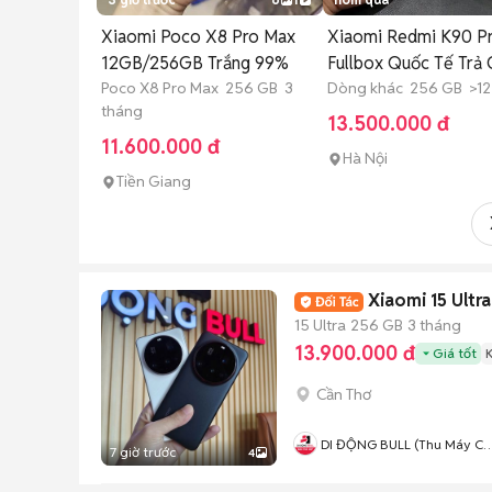
Xiaomi Poco X8 Pro Max
Xiaomi Redmi K90 P
12GB/256GB Trắng 99%
Fullbox Quốc Tế Trả
Poco X8 Pro Max 256 GB 3
Dòng khác 256 GB >12
tháng
13.500.000 đ
11.600.000 đ
Hà Nội
Tiền Giang
Xiaomi 15 Ultr
15 Ultra
256 GB
3 tháng
13.900.000 đ
Giá tốt
Cần Thơ
DI ĐỘNG BULL (Thu Máy Cũ 
7 giờ trước
4
Góp Ko Cần Trả Trước)