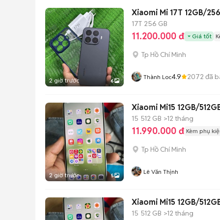
Xiaomi Mi 17T 12GB/25
17T
256 GB
11.200.000 đ
Giá tốt
K
Tp Hồ Chí Minh
4.9
2072
đã b
Thành Loc
2 giờ trước
6
Xiaomi Mi15 12GB/512G
15
512 GB
>12 tháng
11.990.000 đ
Kèm phụ kiệ
Tp Hồ Chí Minh
Lê Văn Thịnh
2 giờ trước
5
Xiaomi Mi15 12GB/512
15
512 GB
>12 tháng