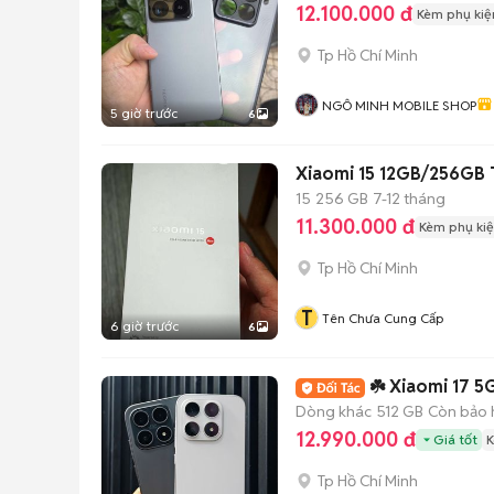
12.100.000 đ
Kèm phụ kiệ
Tp Hồ Chí Minh
NGÔ MINH MOBILE SHOP
5 giờ trước
6
Xiaomi 15 12GB/256GB 
15
256 GB
7-12 tháng
11.300.000 đ
Kèm phụ ki
Tp Hồ Chí Minh
T
Tên Chưa Cung Cấp
6 giờ trước
6
☘️ Xiaomi 17 5G 
Dòng khác
512 GB
Còn bảo 
12.990.000 đ
Giá tốt
K
Tp Hồ Chí Minh