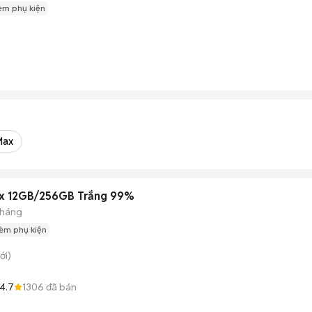
èm phụ kiện
Max
ax 12GB/256GB Trắng 99%
tháng
èm phụ kiện
ới)
4.7
1306
đã bán