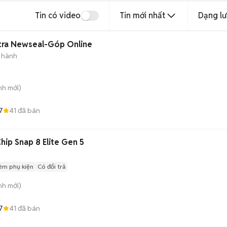
Tin có video
Tin mới nhất
Dạng lư
 Ultra Newseal-Góp Online
 hành
nh
mới)
7
41
đã bán
Chip Snap 8 Elite Gen 5
èm phụ kiện
Có đổi trả
nh
mới)
7
41
đã bán