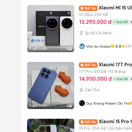
Xiaomi Mi 15 U
15 Ultra
256 GB
13.290.000 đ
Giá tốt
Tp Hồ Chí Minh
4.8
319
Vĩnh An Mobile
5 giờ trước
6
Xiaomi 17T Pr
17T Pro
512 GB
>12 tháng
14.900.000 đ
Giá tốt
Cần Thơ
Duy Khang Mobile Cần Thơ
5 giờ trước
6
Xiaomi 15 Pro
15 Pro
256 GB
Còn bảo hàn