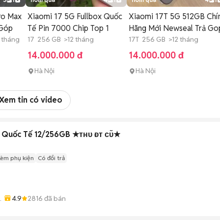
ro Max
Xiaomi 17 5G Fullbox Quốc
Xiaomi 17T 5G 512GB Chí
 Góp
Tế Pin 7000 Chip Top 1
Hãng Mới Newseal Trả Go
 tháng
17 256 GB >12 tháng
17T 256 GB >12 tháng
14.000.000 đ
14.000.000 đ
Hà Nội
Hà Nội
Xem tin có video
a Quốc Tế 12/256GB ★ᴛʜᴜ ᴆᴛ ᴄᴜ̃★
Kèm phụ kiện
Có đổi trả
4.9
2816
đã bán
-