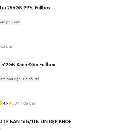
ltra 256GB 99% Fullbox
Kèm phụ kiện
đã bán
o 512GB Xanh Đậm Fullbox
Kèm phụ kiện
Có đổi trả
4.9
3897
đã bán
 Q.TẾ BẢN 16G/1TB ZIN ĐẸP KHỎE
h