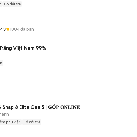
n
Có đổi trả
4.9
1004
đã bán
Trắng Việt Nam 99%
ện
Snap 8 Elite Gen 5 | 𝐆Ó𝐏 𝐎𝐍𝐋𝐈𝐍𝐄
hành
èm phụ kiện
Có đổi trả