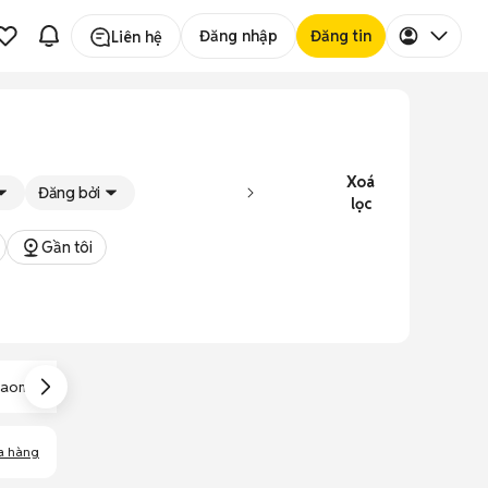
Đăng nhập
Đăng tin
Liên hệ
Xoá
Đăng bởi
lọc
Gần tôi
iaomi Mi A2 Lite
Xiaomi Mi A1
Xiaomi Mi Mix 2
a hàng