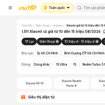
Toàn quốc
Chợ Tốt
Điện thoại
Xiaomi
Xiaomi giá từ 10 triệu đến 15 
1.511 Xiaomi cũ giá từ 10 đến 15 triệu 08/2026
Lọc
Điện thoại
10 triệu đ - 15 triệu đ
Khu vực:
Tp Hồ Chí Minh
Bình Dương (TP Hồ Chí Minh
Dòng:
Dòng khác
15 Ultra
15
Redmi Turbo 5
Xiaomi Redmi
Xia
Xiaomi Mi 10
Note 8
Siêu thị điện tử