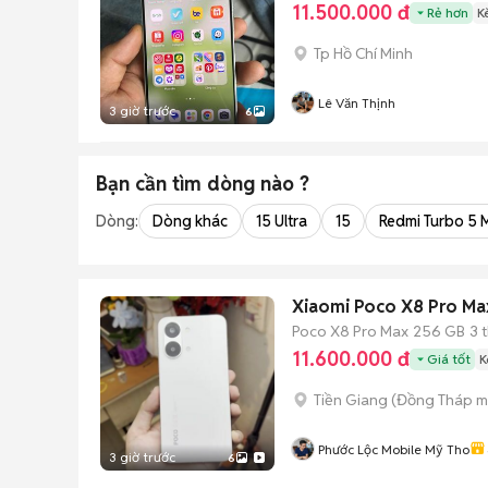
11.500.000 đ
Rẻ hơn
K
Tp Hồ Chí Minh
Lê Văn Thịnh
3 giờ trước
6
Bạn cần tìm
dòng
nào ?
Dòng:
Dòng khác
15 Ultra
15
Redmi Turbo 5 
Xiaomi Poco X8 Pro M
Poco X8 Pro Max
256 GB
3 
11.600.000 đ
Giá tốt
K
Tiền Giang
(
Đồng Tháp
m
Phước Lộc Mobile Mỹ Tho
3 giờ trước
6