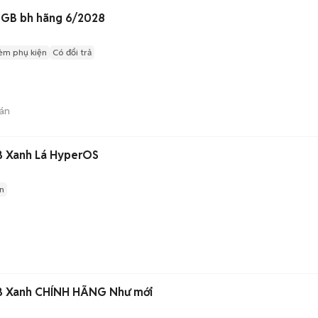
6GB bh hãng 6/2028
èm phụ kiện
Có đổi trả
án
B Xanh Lá HyperOS
n
GB Xanh CHÍNH HÃNG Như mới