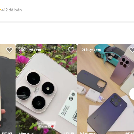
412
đã bán
240
lượt xem
121
lượt xem
5
1
hôm qua
4
1
hôm qua
4
1