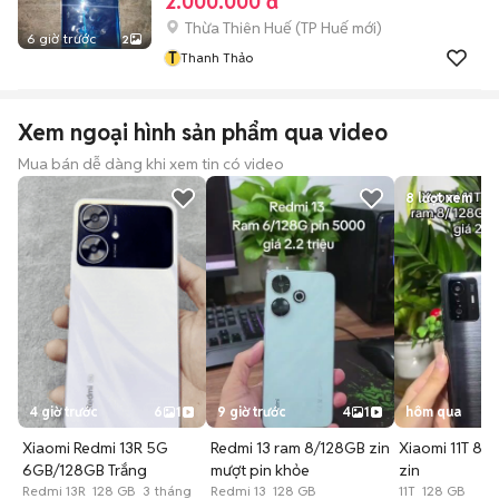
2.000.000 đ
Thừa Thiên Huế
(
TP Huế
mới)
6 giờ trước
2
T
Thanh Thảo
Xem ngoại hình sản phẩm qua video
Mua bán dễ dàng khi xem tin có video
8
lượt xem
4 giờ trước
6
1
9 giờ trước
4
1
hôm qua
Xiaomi Redmi 13R 5G
Redmi 13 ram 8/128GB zin
Xiaomi 11T 8
6GB/128GB Trắng
mượt pin khỏe
zin
Redmi 13R 128 GB 3 tháng
Redmi 13 128 GB
11T 128 GB