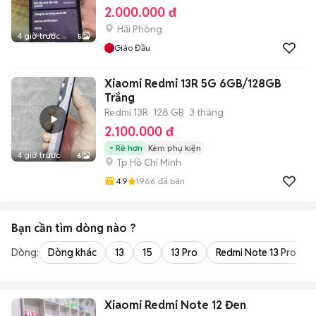
2.000.000 đ
Hải Phòng
4 giờ trước
5
Giáo Đầu
Xiaomi Redmi 13R 5G 6GB/128GB
Trắng
Redmi 13R
128 GB
3 tháng
2.100.000 đ
Rẻ hơn
Kèm phụ kiện
4 giờ trước
6
Tp Hồ Chí Minh
4.9
1966
đã bán
Bạn cần tìm
dòng
nào ?
Dòng:
Dòng khác
13
15
13 Pro
Redmi Note 13 Pro
Xiaomi Redmi Note 12 Đen