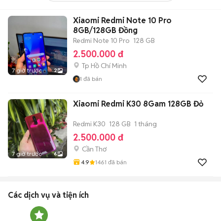
Xiaomi Redmi Note 10 Pro
8GB/128GB Đồng
Redmi Note 10 Pro
128 GB
2.500.000 đ
Tp Hồ Chí Minh
7 giờ trước
2
1
đã bán
Xiaomi Redmi K30 8Gam 128GB Đỏ
Redmi K30
128 GB
1 tháng
2.500.000 đ
Cần Thơ
7 giờ trước
6
4.9
1461
đã bán
Các dịch vụ và tiện ích