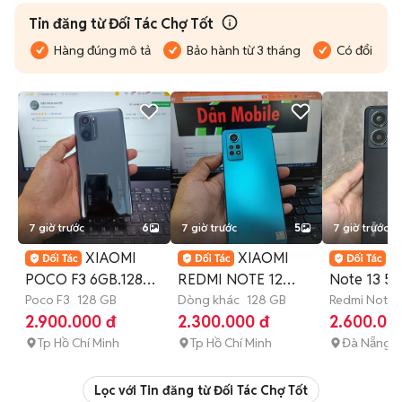
Tin đăng từ Đối Tác Chợ Tốt
Hàng đúng mô tả
Bảo hành từ 3 tháng
Có đổi trả
7 giờ trước
6
7 giờ trước
5
7 giờ trước
XIAOMI
XIAOMI

POCO F3 6GB.128GB
REDMI NOTE 12
Note 13 5G
SNAP 870 PIN 4500
Poco F3
128 GB
PRO 8GB.128GB
Dòng khác
128 GB
nhẹ / Pin tr
Redmi Note 
GB
Còn bảo
2.900.000 đ
2.300.000 đ
2.600.00
ZIN ĐẸP
SNAP 732G MỚI99
Tp Hồ Chí Minh
Tp Hồ Chí Minh
Đà Nẵng
Lọc với Tin đăng từ Đối Tác Chợ Tốt