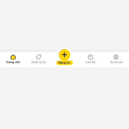
Trang chủ
Quản lý tin
Liên hệ
Tài khoản
Đăng tin
109.000 Bình chọn
Tải ứng dụng Chợ Tốt