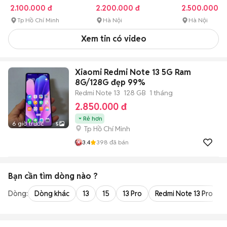
2.100.000 đ
2.200.000 đ
2.500.000 đ
Tp Hồ Chí Minh
Hà Nội
Hà Nội
Xem tin có video
Xiaomi Redmi Note 13 5G Ram
8G/128G đẹp 99%
Redmi Note 13
128 GB
1 tháng
2.850.000 đ
Rẻ hơn
6 giờ trước
5
Tp Hồ Chí Minh
3.4
398
đã bán
Bạn cần tìm
dòng
nào ?
Dòng:
Dòng khác
13
15
13 Pro
Redmi Note 13 Pro