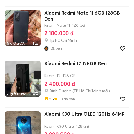
Xiaomi Redmi Note 11 6GB 128GB
Đen
Redmi Note 11
128 GB
2.100.000 đ
Tp Hồ Chí Minh
5 giờ trước
5
1
đã bán
Xiaomi Redmi 12 128GB Đen
Redmi 12
128 GB
2.400.000 đ
Bình Dương
(
TP Hồ Chí Minh
mới)
6 giờ trước
4
2.5
133
đã bán
Xiaomi K30 Ultra OLED 120Hz 64MP
Redmi K30 Ultra
128 GB