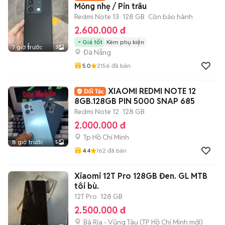
Mỏng nhẹ / Pin trâu
Redmi Note 13
128 GB
Còn bảo hành
2.600.000 đ
Giá tốt
Kèm phụ kiện
7 giờ trước
3
Đà Nẵng
5.0
2156
đã bán
XIAOMI REDMI NOTE 12
8GB.128GB PIN 5000 SNAP 685
Redmi Note 12
128 GB
2.000.000 đ
Tp Hồ Chí Minh
8 giờ trước
5
4.4
162
đã bán
Xiaomi 12T Pro 128GB Đen. GL MTB
tôi bù.
12T Pro
128 GB
2.500.000 đ
Bà Rịa - Vũng Tàu
(
TP Hồ Chí Minh
mới)