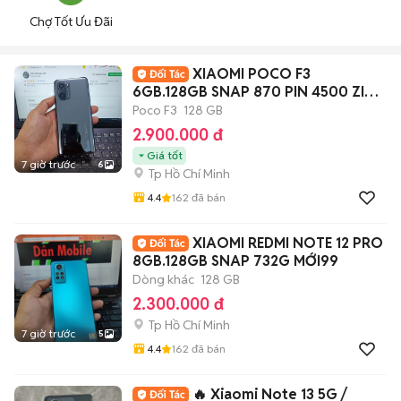
Chợ Tốt Ưu Đãi
XIAOMI POCO F3
6GB.128GB SNAP 870 PIN 4500 ZIN
ĐẸP
Poco F3
128 GB
2.900.000 đ
Giá tốt
7 giờ trước
6
Tp Hồ Chí Minh
4.4
162
đã bán
XIAOMI REDMI NOTE 12 PRO
8GB.128GB SNAP 732G MỚI99
Dòng khác
128 GB
2.300.000 đ
Tp Hồ Chí Minh
7 giờ trước
5
4.4
162
đã bán
🔥 Xiaomi Note 13 5G /