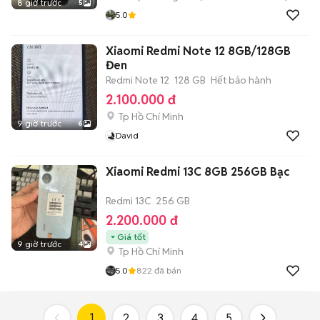
8 giờ trước
5
5.0
Xiaomi Redmi Note 12 8GB/128GB
Đen
Redmi Note 12
128 GB
Hết bảo hành
2.100.000 đ
Tp Hồ Chí Minh
9 giờ trước
6
David
Xiaomi Redmi 13C 8GB 256GB Bạc
Redmi 13C
256 GB
2.200.000 đ
Giá tốt
9 giờ trước
4
Tp Hồ Chí Minh
5.0
822
đã bán
1
2
3
4
5