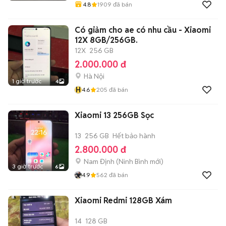
4.8
1909
đã bán
Có giảm cho ae có nhu cầu - Xiaomi
12X 8GB/256GB.
12X
256 GB
2.000.000 đ
Hà Nội
1 giờ trước
4
H
4.6
205
đã bán
Xiaomi 13 256GB Sọc
13
256 GB
Hết bảo hành
2.800.000 đ
Nam Định
(
Ninh Bình
mới)
3 giờ trước
6
4.9
562
đã bán
Xiaomi Redmi 128GB Xám
14
128 GB