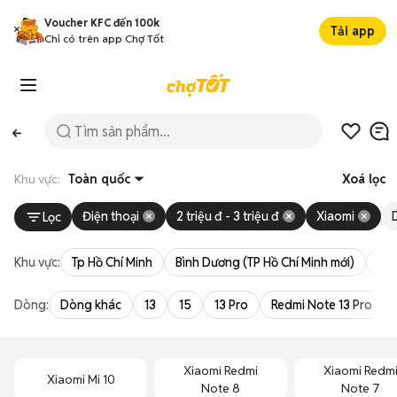
Voucher KFC đến 100k
Tải app
Chỉ có trên app Chợ Tốt
Khu vực:
Toàn quốc
Xoá lọc
Điện thoại
2 triệu đ - 3 triệu đ
Xiaomi
Lọc
Khu vực:
Tp Hồ Chí Minh
Bình Dương (TP Hồ Chí Minh mới)
Bà 
Dòng:
Dòng khác
13
15
13 Pro
Redmi Note 13 Pro
Xiaomi Redmi
Xiaomi Redm
Xiaomi Mi 10
Note 8
Note 7