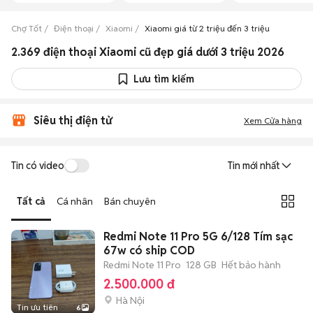
Chợ Tốt
Điện thoại
Xiaomi
Xiaomi giá từ 2 triệu đến 3 triệu
2.369 điện thoại Xiaomi cũ đẹp giá dưới 3 triệu 2026
Lưu tìm kiếm
Siêu thị điện tử
Xem Cửa hàng
Tin có video
Tin mới nhất
Tất cả
Cá nhân
Bán chuyên
Redmi Note 11 Pro 5G 6/128 Tím sạc
67w có ship COD
Redmi Note 11 Pro
128 GB
Hết bảo hành
2.500.000 đ
Hà Nội
Tin ưu tiên
6