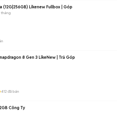
a (12G|256GB) Likenew Fullbox | Góp
2 tháng
án
Snapdragon 8 Gen 3 LikeNew | Trả Góp
412
đã bán
12GB Công Ty