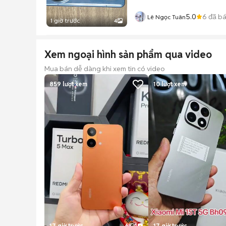
5.0
6
đã b
Lê Ngọc Tuân
1 giờ trước
4
Xem ngoại hình sản phẩm qua video
Mua bán dễ dàng khi xem tin có video
859
lượt xem
10
lượt xem
17 giờ trước
6
1
17 giờ trước