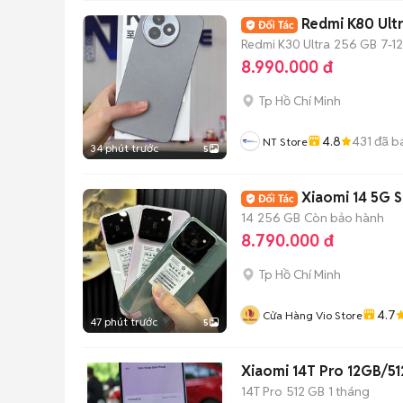
Redmi K80 Ultr
Redmi K30 Ultra
256 GB
7-1
8.990.000 đ
Tp Hồ Chí Minh
4.8
431
đã b
NT Store
34 phút trước
5
Xiaomi 14 5G 
14
256 GB
Còn bảo hành
8.790.000 đ
Tp Hồ Chí Minh
4.7
Cửa Hàng Vio Store
47 phút trước
5
Xiaomi 14T Pro 12GB/5
14T Pro
512 GB
1 tháng