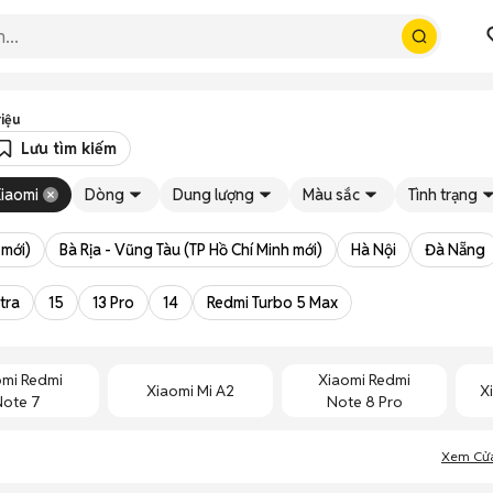
riệu
Lưu tìm kiếm
iaomi
Dòng
Dung lượng
Màu sắc
Tình trạng
 mới)
Bà Rịa - Vũng Tàu (TP Hồ Chí Minh mới)
Hà Nội
Đà Nẵng
ltra
15
13 Pro
14
Redmi Turbo 5 Max
omi Redmi
Xiaomi Redmi
Xiaomi Mi A2
X
Note 7
Note 8 Pro
Xem Cử