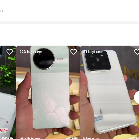
án
223
lượt xem
31
lượt xem
5
1
18 giờ trước
4
1
hôm qua
4
1