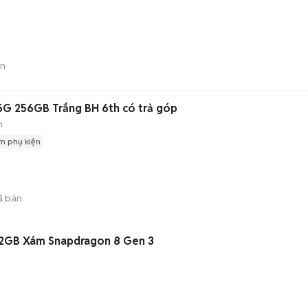
án
5G 256GB Trắng BH 6th có trả góp
h
m phụ kiện
ã bán
512GB Xám Snapdragon 8 Gen 3