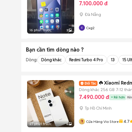
7.100.000 đ
Đà Nẵng
Cxg2
16 phút trước
2
Bạn cần tìm
dòng
nào ?
Dòng:
Dòng khác
Redmi Turbo 4 Pro
13
15 Ul
☘️ Xiaomi Redmi
Dòng khác
256 GB
7-12 thá
7.490.000 đ
Rẻ hơn
Kè
Tp Hồ Chí Minh
4.7
Cửa Hàng Vio Store
27 phút trước
6