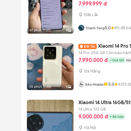
7.999.999 đ
Đắk Lắk
5.0
85
đã b
Thanh Tùng
47 phút trước
5
Xiaomi 14 Pro 
14 Pro
256 GB
Còn bảo hàn
7.990.000 đ
Giá tốt
Kè
Đà Nẵng
5.0
4313
đ
Bèo Mobile
55 phút trước
5
Xiaomi 14 Ultra 16GB/
14 Ultra
512 GB
9.000.000 đ
Rẻ hơn
Hà Nội