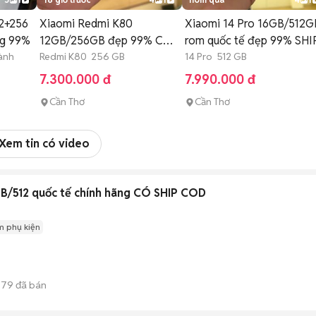
12+256
Xiaomi Redmi K80
Xiaomi 14 Pro 16GB/512G
ng 99%
12GB/256GB đẹp 99% CÓ
rom quốc tế đẹp 99% SHI
ành
SHIP COD
Redmi K80 256 GB
14 Pro 512 GB
7.300.000 đ
7.990.000 đ
Cần Thơ
Cần Thơ
Xem tin có video
GB/512 quốc tế chính hãng CÓ SHIP COD
m phụ kiện
679
đã bán