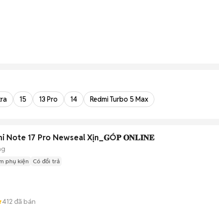
tra
15
13 Pro
14
Redmi Turbo 5 Max
 Note 17 Pro Newseal Xịn_𝐆Ó𝐏 𝐎𝐍𝐋𝐈𝐍𝐄
ng
m phụ kiện
Có đổi trả
412
đã bán