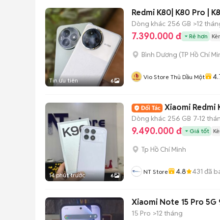
Redmi K80| K80 Pro | K
Dòng khác
256 GB
>12 thán
7.390.000 đ
Rẻ hơn
Kè
Bình Dương
(
TP Hồ Chí Mi
4.
Vio Store Thủ Dầu Một
Tin ưu tiên
6
Xiaomi Redmi K
Dòng khác
256 GB
7-12 thá
9.490.000 đ
Giá tốt
Kè
Tp Hồ Chí Minh
4.8
431
đã b
NT Store
14 phút trước
6
Xiaomi Note 15 Pro 5G
15 Pro
>12 tháng