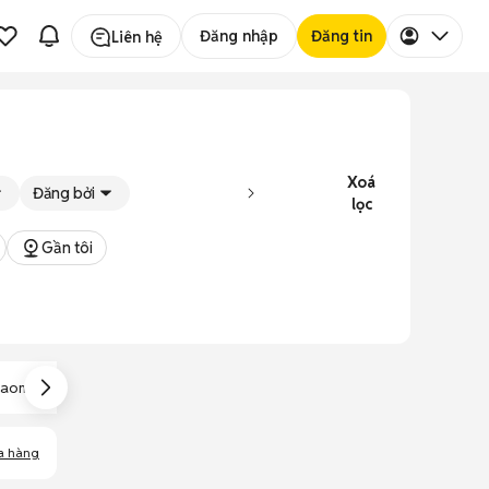
Đăng nhập
Đăng tin
Liên hệ
Xoá
Đăng bởi
lọc
Gần tôi
iaomi Mi A2 Lite
Xiaomi Mi A1
Xiaomi Mi Mix 2
a hàng