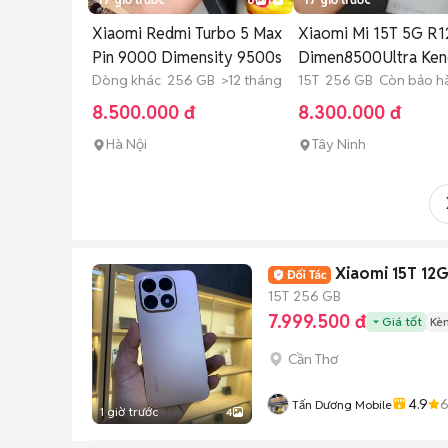
Xiaomi Redmi Turbo 5 Max
Xiaomi Mi 15T 5G R
Pin 9000 Dimensity 9500s
Dimen8500Ultra Ke
Dòng khác 256 GB >12 tháng
15T 256 GB Còn bảo h
8.500.000 đ
8.300.000 đ
Hà Nội
Tây Ninh
Xiaomi 15T 12
15T
256 GB
7.999.500 đ
Giá tốt
Kè
Cần Thơ
4.9
Tấn Dương Mobile
1 giờ trước
4