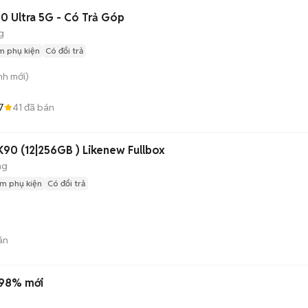
80 Ultra 5G - Có Trả Góp
g
m phụ kiện
Có đổi trả
nh
mới)
7
41
đã bán
90 (12|256GB ) Likenew Fullbox
ng
m phụ kiện
Có đổi trả
án
 98% mới