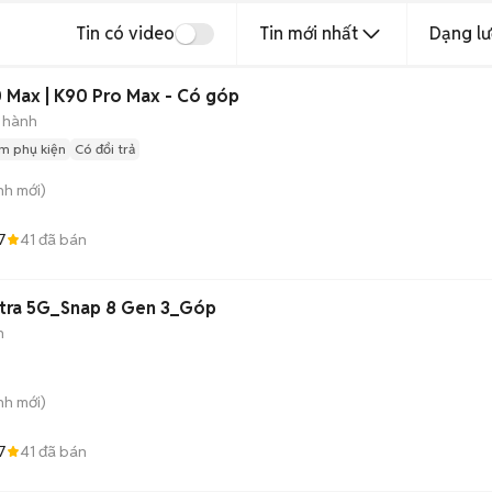
Tin có video
Tin mới nhất
Dạng lư
 Max | K90 Pro Max - Có góp
 hành
m phụ kiện
Có đổi trả
nh
mới)
7
41
đã bán
 Ultra 5G_Snap 8 Gen 3_Góp
h
nh
mới)
7
41
đã bán