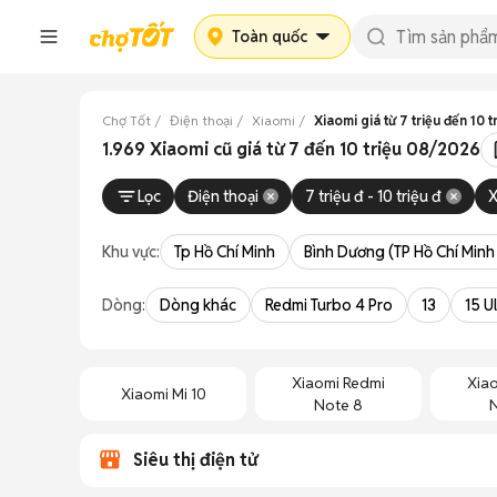
Toàn quốc
Chợ Tốt
Điện thoại
Xiaomi
Xiaomi giá từ 7 triệu đến 10 t
1.969 Xiaomi cũ giá từ 7 đến 10 triệu 08/2026
Lọc
Điện thoại
7 triệu đ - 10 triệu đ
X
Khu vực:
Tp Hồ Chí Minh
Bình Dương (TP Hồ Chí Minh
Dòng:
Dòng khác
Redmi Turbo 4 Pro
13
15 U
Xiaomi Redmi
Xia
Xiaomi Mi 10
Note 8
Siêu thị điện tử