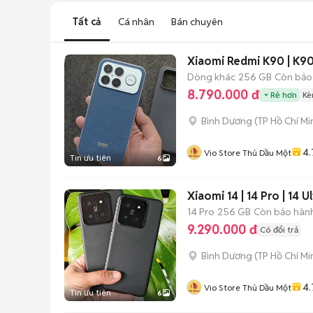
Tất cả
Cá nhân
Bán chuyên
Xiaomi Redmi K90 | K90
Dòng khác
256 GB
Còn bảo
8.790.000 đ
Rẻ hơn
Kè
Bình Dương
(
TP Hồ Chí Mi
4.
Vio Store Thủ Dầu Một
Tin ưu tiên
6
Xiaomi 14 | 14 Pro | 14
14 Pro
256 GB
Còn bảo hàn
9.290.000 đ
Có đổi trả
Bình Dương
(
TP Hồ Chí Mi
4.
Vio Store Thủ Dầu Một
Tin ưu tiên
6