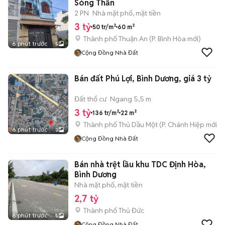
Sóng Thần
2 PN
Nhà mặt phố, mặt tiền
3 tỷ
50 tr/m²
60 m²
Thành phố Thuận An
(
P. Bình Hòa
mới)
6 phút trước
5
Cộng Đồng Nhà Đất
Bán đất Phú Lợi, Bình Dương, giá 3 tỷ
Đất thổ cư
Ngang 5,5 m
3 tỷ
136 tr/m²
22 m²
Thành phố Thủ Dầu Một
(
P. Chánh Hiệp
mới)
6 phút trước
3
Cộng Đồng Nhà Đất
Bán nhà trệt lầu khu TDC Định Hòa,
Bình Dương
Nhà mặt phố, mặt tiền
2,7 tỷ
Thành phố Thủ Đức
6 phút trước
5
Cộng Đồng Nhà Đất