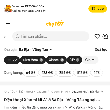
Voucher KFC đến 100k
Tải app
Chỉ có trên app Chợ Tốt
Khu vực:
Bà Rịa - Vũng Tàu
Xoá lọc
Điện thoại
Xiaomi
319
Giá
Lọc
Dung lượng:
64 GB
128 GB
256 GB
512 GB
1 TB
2 
Chợ Tốt
Điện thoại
Xiaomi
Xiaomi Mi A1
Xiaomi Mi A1 Bà Rịa - Vũng 
Điện thoại Xiaomi Mi A1 ở Bà Rịa - Vũng Tàu ngoại hình đẹp
Tìm kiếm nhiều tin đăng mua bán
Mi A1 ở Bà Rịa - Vũng Tàu
Xiaomi