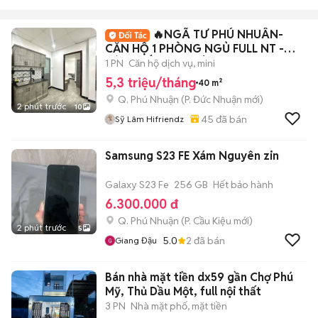
🔥NGÃ TƯ PHÚ NHUÂN-
CĂN HỘ 1 PHÒNG NGỦ FULL NT -
TÁCH BẾP-BAN CÔNG-40M2
1 PN
Căn hộ dịch vụ, mini
5,3 triệu/tháng
40 m²
Q. Phú Nhuận
(
P. Đức Nhuận
mới)
2 phút trước
10
45
đã bán
Sỹ Lâm Hifriendz
Samsung S23 FE Xám Nguyên zin
Galaxy S23 Fe
256 GB
Hết bảo hành
6.300.000 đ
Q. Phú Nhuận
(
P. Cầu Kiệu
mới)
2 phút trước
5
5.0
2
đã bán
Giang Đậu
Bán nhà mặt tiền dx59 gần Chợ Phú
Mỹ, Thủ Dầu Một, full nội thất
3 PN
Nhà mặt phố, mặt tiền