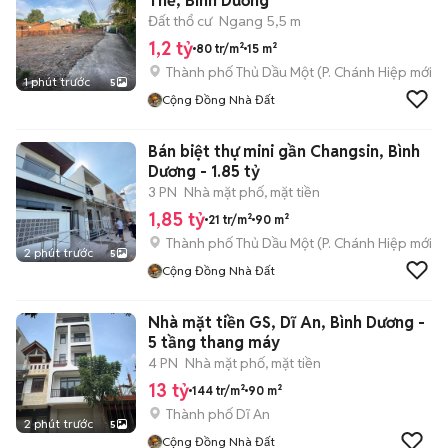
Thế, Bình Dương
Đất thổ cư
Ngang 5,5 m
1,2 tỷ
80 tr/m²
15 m²
Thành phố Thủ Dầu Một
(
P. Chánh Hiệp
mới)
1 phút trước
5
Cộng Đồng Nhà Đất
Bán biệt thự mini gần Changsin, Bình
Dương - 1.85 tỷ
3 PN
Nhà mặt phố, mặt tiền
1,85 tỷ
21 tr/m²
90 m²
Thành phố Thủ Dầu Một
(
P. Chánh Hiệp
mới)
2 phút trước
5
Cộng Đồng Nhà Đất
Nhà mặt tiền GS, Dĩ An, Bình Dương -
5 tầng thang máy
4 PN
Nhà mặt phố, mặt tiền
13 tỷ
144 tr/m²
90 m²
Thành phố Dĩ An
2 phút trước
5
Cộng Đồng Nhà Đất