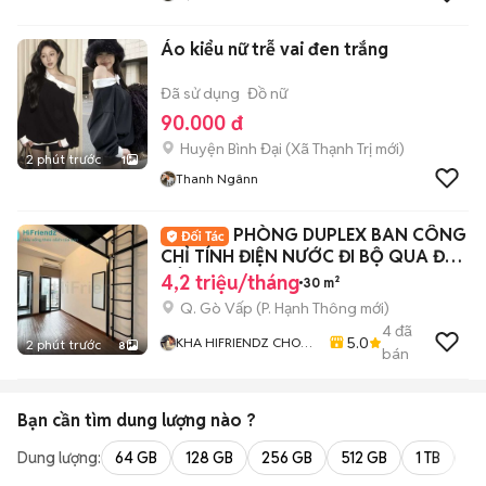
Áo kiểu nữ trễ vai đen trắng
Đã sử dụng
Đồ nữ
90.000 đ
Huyện Bình Đại
(
Xã Thạnh Trị
mới)
2 phút trước
1
Thanh Ngânn
PHÒNG DUPLEX BAN CÔNG
CHỈ TÍNH ĐIỆN NƯỚC ĐI BỘ QUA ĐH
CÔNG NGHIỆP
4,2 triệu/tháng
30 m²
Q. Gò Vấp
(
P. Hạnh Thông
mới)
4
đã
5.0
KHA HIFRIENDZ CHO
2 phút trước
8
bán
THUÊ PHÒNG GIÁ RẺ
KHU VỰC GÒ VẤP - Q12
- TÂN BÌNH
Bạn cần tìm
dung lượng
nào ?
Dung lượng:
64 GB
128 GB
256 GB
512 GB
1 TB
2 