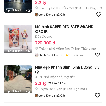
3,2 tỷ
Thành phố Thủ Dầu Một
(
P. Bình Dương
mới)
3 phút trước
5
Cộng Đồng Nhà Đất
Mô hình SABER RED FATE GRAND
ORDER
Đã sử dụng
220.000 đ
Thành phố Vũng Tàu
(
P. Tam Thắng
mới)
3 phút trước
1
4.5
135
đã bán
Chú Mèo Đi Hia
Nhà đẹp Khánh Bình, Bình Dương, 3.3
tỷ
3 PN
Nhà mặt phố, mặt tiền
3,3 tỷ
47 tr/m²
70 m²
Thị xã Tân Uyên
(
P. Tân Hiệp
mới)
4 phút trước
5
Cộng Đồng Nhà Đất