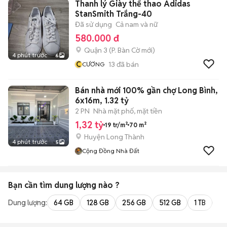
Thanh lý Giày thể thao Adidas
StanSmith Trắng-40
Đã sử dụng
Cả nam và nữ
580.000 đ
Quận 3
(
P. Bàn Cờ
mới)
4 phút trước
6
C
13
đã bán
CƯƠNG
Bán nhà mới 100% gần chợ Long Bình,
6x16m, 1.32 tỷ
2 PN
Nhà mặt phố, mặt tiền
1,32 tỷ
19 tr/m²
70 m²
Huyện Long Thành
4 phút trước
5
Cộng Đồng Nhà Đất
Bạn cần tìm
dung lượng
nào ?
Dung lượng:
64 GB
128 GB
256 GB
512 GB
1 TB
2 