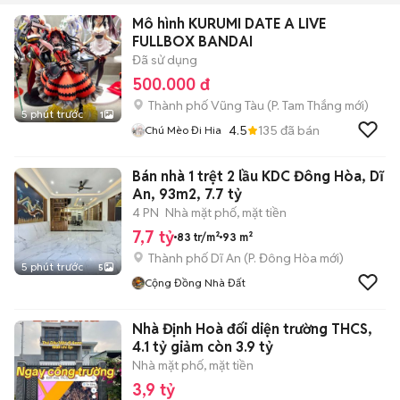
Mô hình KURUMI DATE A LIVE
FULLBOX BANDAI
Đã sử dụng
500.000 đ
Thành phố Vũng Tàu
(
P. Tam Thắng
mới)
5 phút trước
1
4.5
135
đã bán
Chú Mèo Đi Hia
Bán nhà 1 trệt 2 lầu KDC Đông Hòa, Dĩ
An, 93m2, 7.7 tỷ
4 PN
Nhà mặt phố, mặt tiền
7,7 tỷ
83 tr/m²
93 m²
Thành phố Dĩ An
(
P. Đông Hòa
mới)
5 phút trước
5
Cộng Đồng Nhà Đất
Nhà Định Hoà đối diện trường THCS,
4.1 tỷ giảm còn 3.9 tỷ
Nhà mặt phố, mặt tiền
3,9 tỷ