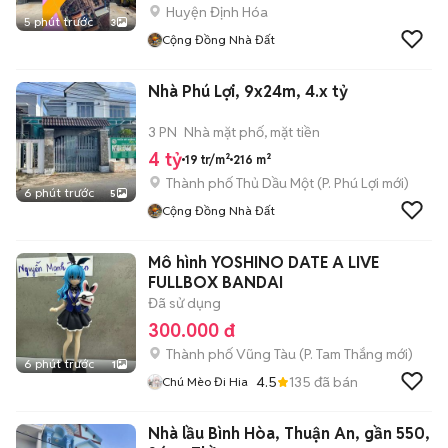
Huyện Định Hóa
5 phút trước
3
Cộng Đồng Nhà Đất
Nhà Phú Lợi, 9x24m, 4.x tỷ
3 PN
Nhà mặt phố, mặt tiền
4 tỷ
19 tr/m²
216 m²
Thành phố Thủ Dầu Một
(
P. Phú Lợi
mới)
6 phút trước
5
Cộng Đồng Nhà Đất
Mô hình YOSHINO DATE A LIVE
FULLBOX BANDAI
Đã sử dụng
300.000 đ
Thành phố Vũng Tàu
(
P. Tam Thắng
mới)
6 phút trước
1
4.5
135
đã bán
Chú Mèo Đi Hia
Nhà lầu Bình Hòa, Thuận An, gần 550,