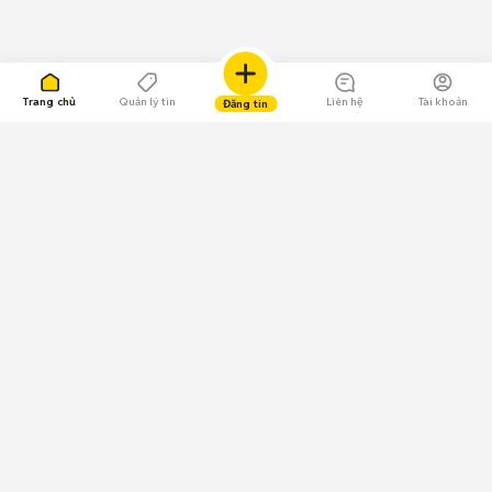
Trang chủ
Quản lý tin
Liên hệ
Tài khoản
Đăng tin
109.000 Bình chọn
Tải ứng dụng Chợ Tốt
Về Chợ Tốt
Quy chế sàn
Chính sách bảo mật
Giải quyết tranh chấp
CÔNG TY TNHH CHỢ TỐT - Người đại diện theo pháp luật:
Nguyễn Trọng Tấn; GPDKKD: 0312120782 do Sở KH & ĐT TP.HCM cấp ngày
11/01/2013;
GPMXH: 185/GP-BTTTT do Bộ Thông tin và Truyền thông