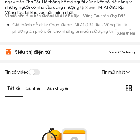
ngay trên Chợ Tốt. Hệ thống hỗ trợ người dùng kết nối dễ dàng với
những người có nhu cầu sang nhượng lại
Mi A1 ở Bà Rịa -
Xiaomi
Vũng Tàu tại khu vực gần mình nhất.
Vì sao nên mua bán Xiaomi Mi A1 ở Bà Rịa - Vũng Tàu trên Chợ Tốt?
Giá thành dễ chịu: Chọn Xiaomi Mi A1 ở Bà Rịa - Vũng Tàu là
phương án phổ biến cho những ai muốn sử dụng thiết bị chất
...Xem thêm
lượng nhưng không muốn chi trả mức giá đắt đỏ của máy mới.
Đa dạng người bán: Bạn có thể tìm Xiaomi Mi A1 ở Bà Rịa -
Siêu thị điện tử
Xem Cửa hàng
Vũng Tàu từ người dùng cá nhân thanh lý hoặc cửa hàng, với
đầy đủ các phiên bản dung lượng và màu sắc.
An tâm kiểm tra máy: Cơ chế mua bán hẹn gặp mặt giúp bạn
Tin có video
Tin mới nhất
trực tiếp cầm nắm, thử nghiệm các tính năng của máy để đảm
bảo máy hoạt động ổn định.
Tất cả
Cá nhân
Bán chuyên
Tiết kiệm thời gian: Quy trình trao đổi trực tiếp, không qua các
bước chờ đợi vận chuyển rườm rà, tiền trao cháo múc ngay khi
kiểm tra xong.