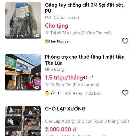
Găng tay chống cắt 3M Sợi đất sét,
PU
Mới
Cả nam và nữ
Cho tặng
Thị xã Tân Uyên
(
P. Vĩnh Tân
mới)
2 phút trước
1
Han Nguyen
Phòng trọ cho thuê tầng 1 mặt tiền
Tên Lửa
Nhà trống
1,5 triệu/tháng
12 m²
Q. Bình Tân
(
P. An Lạc
mới)
2 phút trước
7
T
7
đã bán
Trần Thị Hoài Trang
CHÓ LẠP XƯỞNG
Chó Lạp Xưởng
Chó con (dưới 3 tháng tuổi)
2.000.000 đ