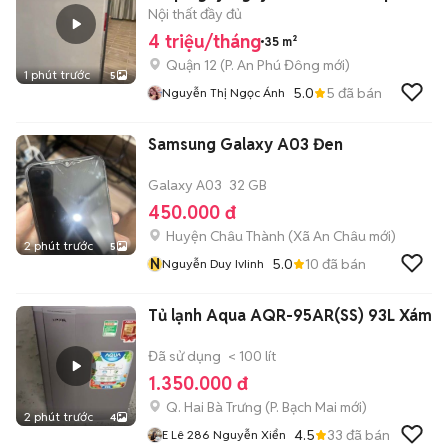
Nội thất đầy đủ
4 triệu/tháng
35 m²
Quận 12
(
P. An Phú Đông
mới)
1 phút trước
5
5.0
5
đã bán
Nguyễn Thị Ngọc Ánh
Samsung Galaxy A03 Đen
Galaxy A03
32 GB
450.000 đ
Huyện Châu Thành
(
Xã An Châu
mới)
2 phút trước
5
N
5.0
10
đã bán
Nguyễn Duy IvIinh
Tủ lạnh Aqua AQR-95AR(SS) 93L Xám
Đã sử dụng
< 100 lít
1.350.000 đ
Q. Hai Bà Trưng
(
P. Bạch Mai
mới)
2 phút trước
4
4.5
33
đã bán
E Lê 286 Nguyễn Xiển