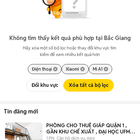
Không tìm thấy kết quả phù hợp tại Bắc Giang
Hãy xóa một số bộ lọc hoặc thay đổi khu vực tìm 
kiếm để xem nhiều kết quả hơn
Điện thoại
Xiaomi
Mi A1
Đổi khu vực
Xóa tất cả bộ lọc
Tin đăng mới
PHÒNG CHO THUÊ GIÁP QUẬN 1 ,
GẦN KHU CHẾ XUẤT , ĐẠI HỌC UFM ,
QUẬN 4
1 PN
Căn hộ dịch vụ, mini