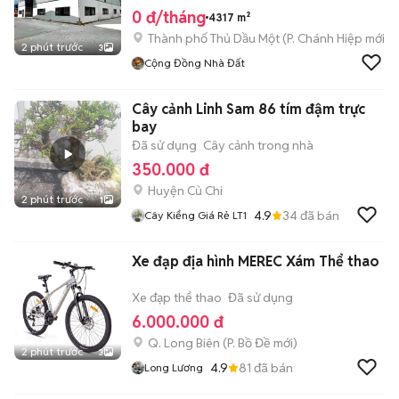
0 đ/tháng
4317 m²
Thành phố Thủ Dầu Một
(
P. Chánh Hiệp
mới)
2 phút trước
3
Cộng Đồng Nhà Đất
Cây cảnh Linh Sam 86 tím đậm trực
bay
Đã sử dụng
Cây cảnh trong nhà
350.000 đ
Huyện Củ Chi
2 phút trước
1
4.9
34
đã bán
Cây Kiểng Giá Rẻ LT1
Xe đạp địa hình MEREC Xám Thể thao
Xe đạp thể thao
Đã sử dụng
6.000.000 đ
Q. Long Biên
(
P. Bồ Đề
mới)
2 phút trước
3
4.9
81
đã bán
Long Lương