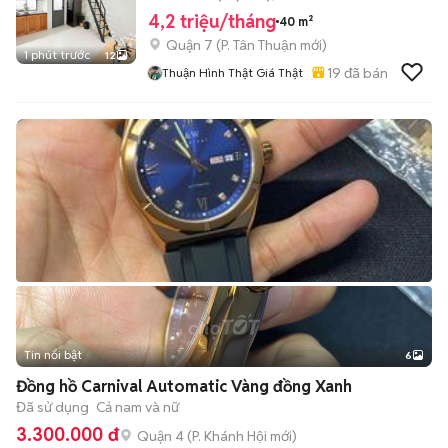
4,2 triệu/tháng
40 m²
Quận 7
(
P. Tân Thuận
mới)
1 phút trước
12
19
đã bán
Thuận Hình Thật Giá Thật
Tin nổi bật
6
+
2
Đồng hồ Carnival Automatic Vàng đồng Xanh
Đã sử dụng
Cả nam và nữ
3.300.000 đ
Quận 4
(
P. Khánh Hội
mới)