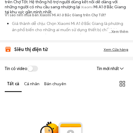
trên Chợ Tốt. Hệ thống hỗ trợ người dùng kết nối dễ dàng với
những người có nhu cầu sang nhượng lại
Mi A1 ở Bắc Giang
Xiaomi
tại khu vực gần mình nhất.
Vì sao nên mua bán Xiaomi Mi A1 ở Bắc Giang trên Chợ Tốt?
Giá thành dễ chịu: Chọn Xiaomi Mi A1 ở Bắc Giang là phương
án phổ biến cho những ai muốn sử dụng thiết bị chất lượng
...Xem thêm
nhưng không muốn chi trả mức giá đắt đỏ của máy mới.
Đa dạng người bán: Bạn có thể tìm Xiaomi Mi A1 ở Bắc Giang từ
Siêu thị điện tử
Xem Cửa hàng
người dùng cá nhân thanh lý hoặc cửa hàng, với đầy đủ các
phiên bản dung lượng và màu sắc.
An tâm kiểm tra máy: Cơ chế mua bán hẹn gặp mặt giúp bạn
Tin có video
Tin mới nhất
trực tiếp cầm nắm, thử nghiệm các tính năng của máy để đảm
bảo máy hoạt động ổn định.
Tất cả
Cá nhân
Bán chuyên
Tiết kiệm thời gian: Quy trình trao đổi trực tiếp, không qua các
bước chờ đợi vận chuyển rườm rà, tiền trao cháo múc ngay khi
kiểm tra xong.