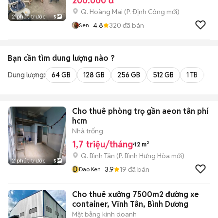
200.000 đ
Q. Hoàng Mai
(
P. Định Công
mới)
2 phút trước
5
4.8
320
đã bán
Sen
Bạn cần tìm
dung lượng
nào ?
Dung lượng:
64 GB
128 GB
256 GB
512 GB
1 TB
2 
Cho thuê phòng trọ gần aeon tân phí
hcm
Nhà trống
1,7 triệu/tháng
12 m²
Q. Bình Tân
(
P. Bình Hưng Hòa
mới)
2 phút trước
5
D
3.9
19
đã bán
Dao Ken
Cho thuê xưởng 7500m2 đường xe
container, Vĩnh Tân, Bình Dương
Mặt bằng kinh doanh