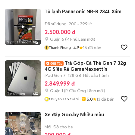
Tủ lạnh Panasonic NR-B 234L Xám
Đã sử dụng
200 - 299 lít
2.500.000 đ
Quận 6
(
P. Phú Lâm
mới)
2 phút trước
5
T
4.9
15
đã bán
Thanh Phong
Trả Góp-Cà Thẻ Gen 7 32g
4G Siêu Rẻ GameMaxsettin
iPad Gen 7
128 GB
Hết bảo hành
2.849.999 đ
Quận 1
(
P. Cầu Ông Lãnh
mới)
Tin ưu tiên
5
5.0
13
đã bán
Chuyên Táo Giá Sỉ
Xe đẩy Goo.by Nhiều màu
Mới
Đồ cho bé