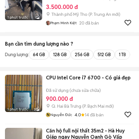
3.500.000 đ
Thành phố Mỹ Tho
(
P. Trung An
mới)
1 phút trước
1
20
đã bán
Phạm Minh Kiệt
Bạn cần tìm
dung lượng
nào ?
Dung lượng:
64 GB
128 GB
256 GB
512 GB
1 TB
2 
CPU Intel Core i7 6700 - Có giá đẹp
Đã sử dụng (chưa sửa chữa)
900.000 đ
Q. Hai Bà Trưng
(
P. Bạch Mai
mới)
1 phút trước
2
N
4.0
14
đã bán
Nguyễn Đức
Căn hộ full nội thất 35m2 - Hà Huy
Giáp ngay Nguyễn Oanh Gò Vấp