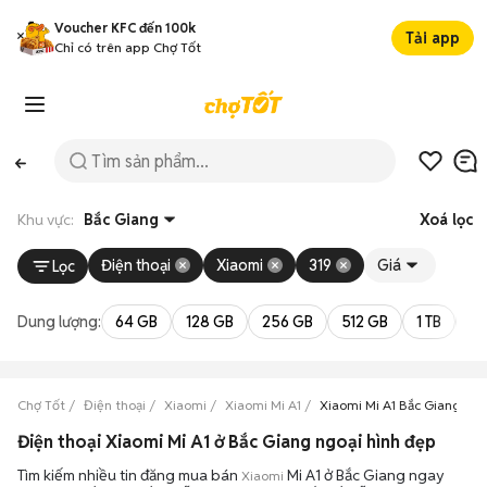
Voucher KFC đến 100k
Tải app
Chỉ có trên app Chợ Tốt
Khu vực:
Bắc Giang
Xoá lọc
Điện thoại
Xiaomi
319
Giá
Lọc
Dung lượng:
64 GB
128 GB
256 GB
512 GB
1 TB
2 
Chợ Tốt
Điện thoại
Xiaomi
Xiaomi Mi A1
Xiaomi Mi A1 Bắc Giang
Điện thoại Xiaomi Mi A1 ở Bắc Giang ngoại hình đẹp
Tìm kiếm nhiều tin đăng mua bán
Mi A1 ở Bắc Giang ngay
Xiaomi