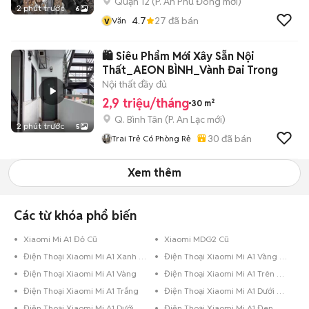
Quận 12
(
P. An Phú Đông
mới)
2 phút trước
6
v
4.7
27
đã bán
Văn
🛍️ Siêu Phẩm Mới Xây Sẵn Nội
Thất_AEON BÌNH_Vành Đai Trong
Nội thất đầy đủ
2,9 triệu/tháng
30 m²
Q. Bình Tân
(
P. An Lạc
mới)
2 phút trước
5
30
đã bán
Trai Trẻ Có Phòng Rẻ
Xem thêm
Các từ khóa phổ biến
Xiaomi Mi A1 Đỏ Cũ
Xiaomi MDG2 Cũ
Điện Thoại Xiaomi Mi A1 Xanh Dương
Điện Thoại Xiaomi Mi A1 Vàng Hồng
Điện Thoại Xiaomi Mi A1 Vàng
Điện Thoại Xiaomi Mi A1 Trên 256GB Đỏ
Điện Thoại Xiaomi Mi A1 Trắng
Điện Thoại Xiaomi Mi A1 Dưới 8GB Đen Bóng
Điện Thoại Xiaomi Mi A1 Dưới 8GB Đen
Điện Thoại Xiaomi Mi A1 Đen