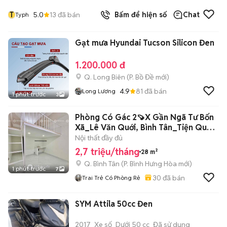
T
5.0
13
đã bán
Bấm để hiện số
Chat
Typh
Gạt mưa Hyundai Tucson Silicon Đen
1.200.000 đ
Q. Long Biên
(
P. Bồ Đề
mới)
4.9
81
đã bán
Long Lương
1 phút trước
3
Phòng Có Gác 2🍠X Gần Ngã Tư Bốn
Xã_Lê Văn Quới, Bình Tân_Tiện Qua
VHU
Nội thất đầy đủ
2,7 triệu/tháng
28 m²
Q. Bình Tân
(
P. Bình Hưng Hòa
mới)
1 phút trước
7
30
đã bán
Trai Trẻ Có Phòng Rẻ
SYM Attila 50cc Đen
2017
Xe số
Dưới 50 cc
Đã sử dụng