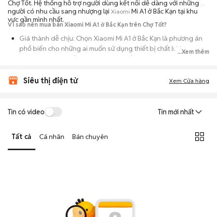
Chợ Tốt. Hệ thống hỗ trợ người dùng kết nối dễ dàng với những
người có nhu cầu sang nhượng lại
Mi A1 ở Bắc Kạn tại khu
Xiaomi
vực gần mình nhất.
Vì sao nên mua bán Xiaomi Mi A1 ở Bắc Kạn trên Chợ Tốt?
Giá thành dễ chịu: Chọn Xiaomi Mi A1 ở Bắc Kạn là phương án
phổ biến cho những ai muốn sử dụng thiết bị chất lượng
...Xem thêm
nhưng không muốn chi trả mức giá đắt đỏ của máy mới.
Đa dạng người bán: Bạn có thể tìm Xiaomi Mi A1 ở Bắc Kạn từ
Siêu thị điện tử
Xem Cửa hàng
người dùng cá nhân thanh lý hoặc cửa hàng, với đầy đủ các
phiên bản dung lượng và màu sắc.
An tâm kiểm tra máy: Cơ chế mua bán hẹn gặp mặt giúp bạn
Tin có video
Tin mới nhất
trực tiếp cầm nắm, thử nghiệm các tính năng của máy để đảm
bảo máy hoạt động ổn định.
Tất cả
Cá nhân
Bán chuyên
Tiết kiệm thời gian: Quy trình trao đổi trực tiếp, không qua các
bước chờ đợi vận chuyển rườm rà, tiền trao cháo múc ngay khi
kiểm tra xong.