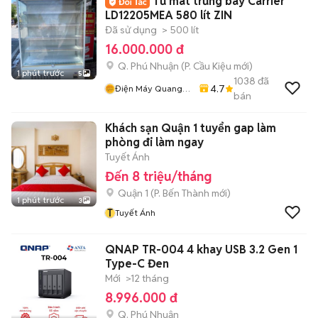
Tủ mát trưng bày Carrier
LD12205MEA 580 lít ZIN
Đã sử dụng
> 500 lít
16.000.000 đ
Q. Phú Nhuận
(
P. Cầu Kiệu
mới)
1 phút trước
5
1038
đã
4.7
Điện Máy Quang
bán
Phát
Khách sạn Quận 1 tuyển gap làm
phòng đi làm ngay
Tuyết Ánh
Đến 8 triệu/tháng
Quận 1
(
P. Bến Thành
mới)
1 phút trước
3
T
Tuyết Ánh
QNAP TR-004 4 khay USB 3.2 Gen 1
Type-C Đen
Mới
>12 tháng
8.996.000 đ
Q. Phú Nhuận