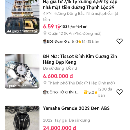
Hạ giá từ 7,15 tỷ xuống 6,59 tỷ cặp
nhà mặt tiền đường Thạnh Lộc 39
4 PN
Hướng Đông Bắc
Nhà mặt phố, mặt
tiền
6,59 tỷ
103 tr/m²
64 m²
44 giây trước
12
Quận 12
(
P. An Phú Đông
mới)
5.0
14
đã bán
BDS Đoàn Gia
ĐH Nữ : Tissot Đính Kim Cương Zin
Hãng Đẹp Keng
Đã sử dụng
Đồ nữ
6.600.000 đ
Thành phố Thủ Đức
(
P. Hiệp Bình
mới)
1 phút trước
4
1200
đã
5.0
ĐỒNG HỒ CHÍNH
bán
HÃNG 79
Yamaha Grande 2022 Đen ABS
2022
Tay ga
Đã sử dụng
24.800.000 đ