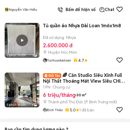
N
Bấm để hiện số
Chat
Nguyễn Văn Hiếu
Tủ quần áo Nhựa Đài Loan 1m6x1m8
Đã sử dụng
Nhựa
2.600.000 đ
Huyện Hóc Môn
1 phút trước
1
4.7
Tunhuadailoan
🌈 Căn Studio Siêu Xinh Full
Nội Thất Thoáng Mát View Siêu CHILL
🍒
1 PN
Chung cư
6 triệu/tháng
30 m²
Thành phố Thủ Đức
(
P. Bình Trưng
mới)
1 phút trước
7
5.0
1
đã bán
Bích Thảo
Bạn cần tìm
dung lượng
nào ?