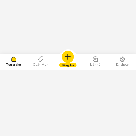
Trang chủ
Quản lý tin
Liên hệ
Tài khoản
Đăng tin
109.000 Bình chọn
Tải ứng dụng Chợ Tốt