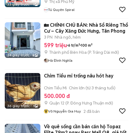
Thị xã Phú Mỹ
33 giây trước
1
Tú Quyên Spiral
🏡 CHÍNH CHỦ BÁN: Nhà Sổ Riêng Thổ
Cư – Cây Xăng Đức Hưng, Tân Phong
3 PN
Nhà ngõ, hẻm
599 triệu
6 tr/m²
100 m²
Thành phố Biên Hòa
(
P. Trảng Dài
mới)
34 giây trước
8
Hà Đình Nghĩa
Chim Tiểu mi trống nâu hót hay
Chim Tiểu Mi
Chim lớn (từ 3 tháng tuổi)
500.000 đ
Quận 12
(
P. Đông Hưng Thuận
mới)
36 giây trước
1
V
2
đã bán
Võ Nguyễn Gia Huy
Về quê sống cần bán căn hộ Topaz
Elite 79m2 ngay Parc Mall Q8, giá tốt