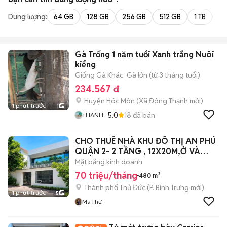
Dung lượng:
64 GB
128 GB
256 GB
512 GB
1 TB
2 
Gà Trống 1 năm tuổi Xanh trắng Nuôi
kiểng
Giống Gà Khác
Gà lớn (từ 3 tháng tuổi)
234.567 đ
Huyện Hóc Môn
(
Xã Đông Thạnh
mới)
1 phút trước
1
5.0
18
đã bán
THANH
CHO THUÊ NHÀ KHU ĐÔ THỊ AN PHÚ
QUẬN 2- 2 TẦNG , 12X20M,Ở VÀ
KINH DOANH
Mặt bằng kinh doanh
70 triệu/tháng
480 m²
Thành phố Thủ Đức
(
P. Bình Trưng
mới)
1 phút trước
5
Ms Thư