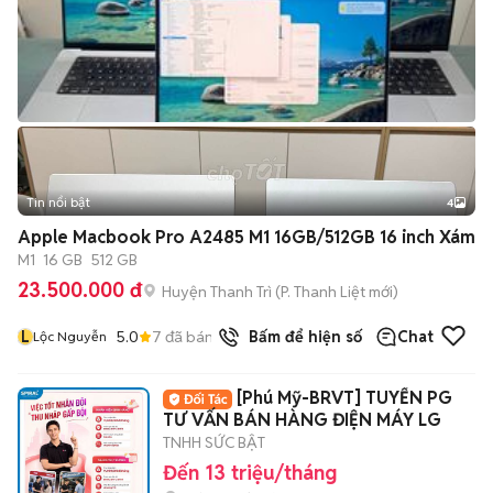
Tin nổi bật
4
Apple Macbook Pro A2485 M1 16GB/512GB 16 inch Xám
M1
16 GB
512 GB
23.500.000 đ
Huyện Thanh Trì
(
P. Thanh Liệt
mới)
L
5.0
7
đã bán
Bấm để hiện số
Chat
Lộc Nguyễn
[Phú Mỹ-BRVT] TUYỂN PG
TƯ VẤN BÁN HÀNG ĐIỆN MÁY LG
TNHH SỨC BẬT
Đến 13 triệu/tháng