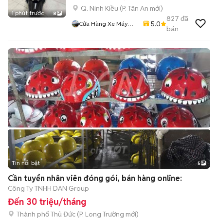
Q. Ninh Kiều
(
P. Tân An
mới)
1 phút trước
8
827
đã
5.0
Cửa Hàng Xe Máy
bán
Hoàng Hải
Tin nổi bật
5
Cần tuyển nhân viên đóng gói, bán hàng online:
Công Ty TNHH DAN Group
Đến 30 triệu/tháng
Thành phố Thủ Đức
(
P. Long Trường
mới)