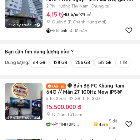
2 PN
Hướng Tây Nam
Chung cư
4,15 tỷ
53 tr/m²
79 m²
Quận 8
(
P. Chánh Hưng
mới)
39 giây trước
7
4
đã bán
Mr Khánh
Bạn cần tìm
dung lượng
nào ?
Dung lượng:
64 GB
128 GB
256 GB
512 GB
1 TB
2 
🛑 Bán Bộ PC Khủng Ram
64G // Màn 27 100Hz New IPS💯
Intel Xeon
32 GB
1 TB
SSD
15.500.000 đ
Q. Nam Từ Liêm
39 giây trước
2
5
đã
4.8
MÁY TÍNH BK5
bán
COMPUTER