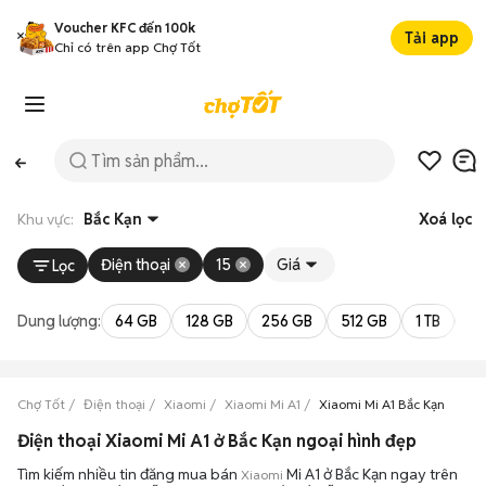
Voucher KFC đến 100k
Tải app
Chỉ có trên app Chợ Tốt
Khu vực:
Bắc Kạn
Xoá lọc
Điện thoại
15
Giá
Lọc
Dung lượng:
64 GB
128 GB
256 GB
512 GB
1 TB
2 
Chợ Tốt
Điện thoại
Xiaomi
Xiaomi Mi A1
Xiaomi Mi A1 Bắc Kạn
Điện thoại Xiaomi Mi A1 ở Bắc Kạn ngoại hình đẹp
Tìm kiếm nhiều tin đăng mua bán
Mi A1 ở Bắc Kạn ngay trên
Xiaomi