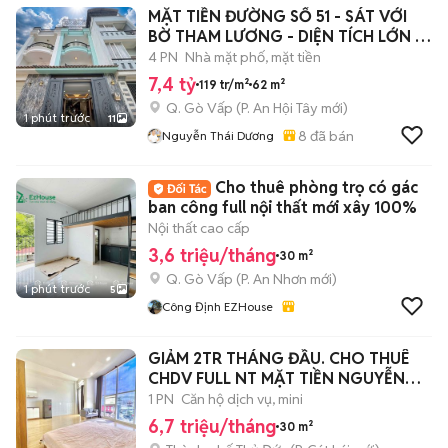
MẶT TIỀN ĐƯỜNG SỐ 51 - SÁT VỚI
BỜ THAM LƯƠNG - DIỆN TÍCH LỚN -
HXH
4 PN
Nhà mặt phố, mặt tiền
7,4 tỷ
119 tr/m²
62 m²
Q. Gò Vấp
(
P. An Hội Tây
mới)
1 phút trước
11
8
đã bán
Nguyễn Thái Dương
Cho thuê phòng trọ có gác
ban công full nội thất mới xây 100%
Nội thất cao cấp
3,6 triệu/tháng
30 m²
Q. Gò Vấp
(
P. An Nhơn
mới)
1 phút trước
5
Công Định EZHouse
GIẢM 2TR THÁNG ĐẦU. CHO THUÊ
CHDV FULL NT MẶT TIỀN NGUYỄN
THỊ ĐỊNH
1 PN
Căn hộ dịch vụ, mini
6,7 triệu/tháng
30 m²