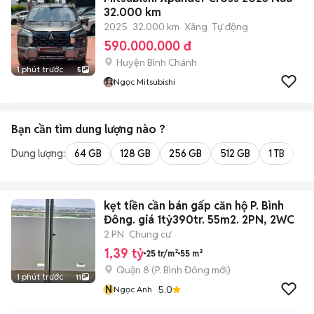
32.000 km
2025
32.000 km
Xăng
Tự động
590.000.000 đ
Huyện Bình Chánh
1 phút trước
5
Ngọc Mitsubishi
Bạn cần tìm
dung lượng
nào ?
Dung lượng:
64 GB
128 GB
256 GB
512 GB
1 TB
2 
kẹt tiền cần bán gấp căn hộ P. Bình
Đông. giá 1tỷ390tr. 55m2. 2PN, 2WC
2 PN
Chung cư
1,39 tỷ
25 tr/m²
55 m²
Quận 8
(
P. Bình Đông
mới)
1 phút trước
11
N
5.0
Ngọc Anh