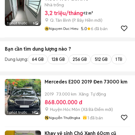
Nhà trống
3,2 triệu/tháng
12 m²
Q. Tân Bình
(
P. Bảy Hiền
mới)
1 phút trước
5
n
5.0
6
đã bán
Nguyen Duc Hieu
Bạn cần tìm
dung lượng
nào ?
Dung lượng:
64 GB
128 GB
256 GB
512 GB
1 TB
2 
Mercedes E200 2019 Đen 73000 km
2019
73.000 km
Xăng
Tự động
868.000.000 đ
Huyện Hóc Môn
(
Xã Bà Điểm
mới)
1 phút trước
14
N
1
đã bán
Nguyễn Thưởngka
Khay vệ sinh Chó Xanh 60cm cũ