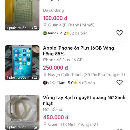
Đã sử dụng
100.000 đ
Quận 4
(
P. Khánh Hội
mới)
1 phút trước
2
4.2
32
đã bán
James
Apple iPhone 6s Plus 16GB Vàng
hồng 85%
iPhone 6S Plus
16 GB
250.000 đ
Huyện Châu Thành
(
Xã Tân Phú Trung
mới)
1 phút trước
5
5.0
16
đã bán
Võ Chí Tâm
Vòng tay Bạch nguyệt quang Nữ Xanh
nhạt
Mới
Đồ nữ
450.000 đ
Quận 11
(
P. Minh Phụng
mới)
1 phút trước
1