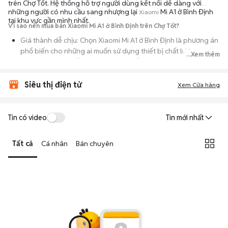
trên Chợ Tốt. Hệ thống hỗ trợ người dùng kết nối dễ dàng với
những người có nhu cầu sang nhượng lại
Mi A1 ở Bình Định
Xiaomi
tại khu vực gần mình nhất.
Vì sao nên mua bán Xiaomi Mi A1 ở Bình Định trên Chợ Tốt?
Giá thành dễ chịu: Chọn Xiaomi Mi A1 ở Bình Định là phương án
phổ biến cho những ai muốn sử dụng thiết bị chất lượng
...Xem thêm
nhưng không muốn chi trả mức giá đắt đỏ của máy mới.
Đa dạng người bán: Bạn có thể tìm Xiaomi Mi A1 ở Bình Định từ
Siêu thị điện tử
Xem Cửa hàng
người dùng cá nhân thanh lý hoặc cửa hàng, với đầy đủ các
phiên bản dung lượng và màu sắc.
An tâm kiểm tra máy: Cơ chế mua bán hẹn gặp mặt giúp bạn
Tin có video
Tin mới nhất
trực tiếp cầm nắm, thử nghiệm các tính năng của máy để đảm
bảo máy hoạt động ổn định.
Tất cả
Cá nhân
Bán chuyên
Tiết kiệm thời gian: Quy trình trao đổi trực tiếp, không qua các
bước chờ đợi vận chuyển rườm rà, tiền trao cháo múc ngay khi
kiểm tra xong.