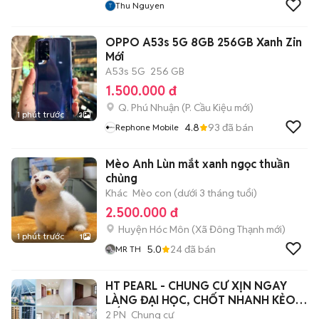
Thu Nguyen
OPPO A53s 5G 8GB 256GB Xanh Zin
Mới
A53s 5G
256 GB
1.500.000 đ
Q. Phú Nhuận
(
P. Cầu Kiệu
mới)
1 phút trước
3
4.8
93
đã bán
Rephone Mobile
Mèo Anh Lùn mắt xanh ngọc thuần
chủng
Khác
Mèo con (dưới 3 tháng tuổi)
2.500.000 đ
Huyện Hóc Môn
(
Xã Đông Thạnh
mới)
1 phút trước
1
5.0
24
đã bán
MR TH
HT PEARL - CHUNG CƯ XỊN NGAY
LÀNG ĐẠI HỌC, CHỐT NHANH KẺO
HẾT
2 PN
Chung cư