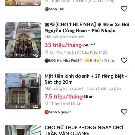
Thành phố Thủ Đức
(
P. Cát Lái
mới)
1 phút trước
3
Minh Thư
🎀📢 [𝐂𝐇𝐎 𝐓𝐇𝐔Ê 𝐍𝐇À] 🎀 𝐇ẻ𝐦 𝐗𝐞 𝐇ơ𝐢
𝐍𝐠𝐮𝐲ễ𝐧 𝐂ô𝐧𝐠 𝐇𝐨𝐚𝐧 - 𝐏𝐡ú 𝐍𝐡𝐮ậ𝐧
Mặt bằng kinh doanh
33 triệu/tháng
240 m²
Q. Phú Nhuận
(
P. Cầu Kiệu
mới)
1 phút trước
5
5.0
1
đã bán
BĐS Hải Nhà Phố341
Mặt tiền kinh doanh + 2P riêng biệt -
Sát chợ 20m
Mặt bằng kinh doanh
Hoàn thiện cơ bản
7,5 triệu/tháng
35 m²
Thành phố Dĩ An
1 phút trước
6
Minh Nguyen
CHO NỮ THUÊ PHÒNG NGAY CHỢ
TRẦN VĂN QUANG