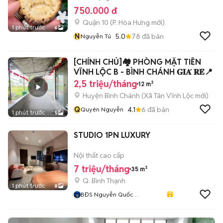
750.000 đ
Quận 10
(
P. Hòa Hưng
mới)
1 phút trước
6
N
5.0
78
đã bán
Nguyễn Tú
[CHÍNH CHỦ]🏘️ PHÒNG MẶT TIỀN
VĨNH LỘC B - BÌNH CHÁNH 𝐆𝐈𝐀́ 𝐑𝐄̉📍
2,5 triệu/tháng
12 m²
Huyện Bình Chánh
(
Xã Tân Vĩnh Lộc
mới)
Q
4.1
6
đã bán
Quyên Nguyễn
1 phút trước
5
STUDIO 1PN LUXURY
Nội thất cao cấp
7 triệu/tháng
35 m²
Q. Bình Thạnh
1 phút trước
8
BĐS Nguyễn Quốc
Cường797