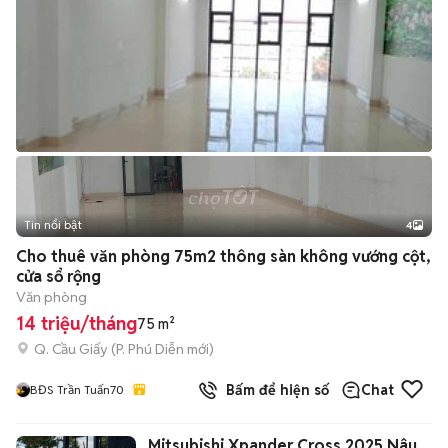
Tin nổi bật
4
Cho thuê văn phòng 75m2 thông sàn không vướng cột,
cửa sổ rộng
Văn phòng
14 triệu/tháng
75 m²
Q. Cầu Giấy
(
P. Phú Diễn
mới)
Bấm để hiện số
Chat
BĐS Trần Tuấn70
Mitsubishi Xpander Cross 2025 Nâu