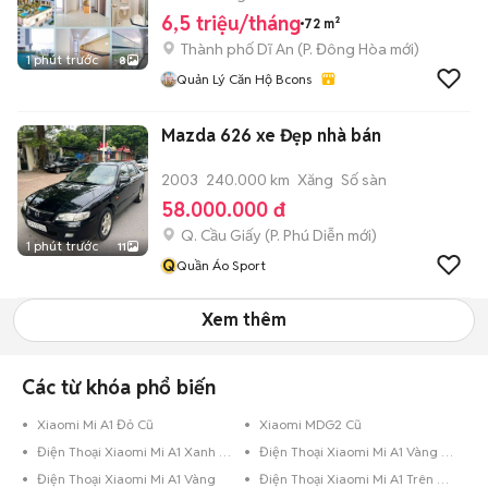
6,5 triệu/tháng
72 m²
Thành phố Dĩ An
(
P. Đông Hòa
mới)
1 phút trước
8
Quản Lý Căn Hộ Bcons
Mazda 626 xe Đẹp nhà bán
2003
240.000 km
Xăng
Số sàn
58.000.000 đ
Q. Cầu Giấy
(
P. Phú Diễn
mới)
1 phút trước
11
Q
Quần Áo Sport
Xem thêm
Các từ khóa phổ biến
Xiaomi Mi A1 Đỏ Cũ
Xiaomi MDG2 Cũ
Điện Thoại Xiaomi Mi A1 Xanh Dương
Điện Thoại Xiaomi Mi A1 Vàng Hồng
Điện Thoại Xiaomi Mi A1 Vàng
Điện Thoại Xiaomi Mi A1 Trên 256GB Đỏ