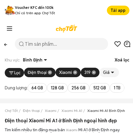
Voucher KFC đến 100k
Tải app
Chỉ có trên app Chợ Tốt
Khu vực:
Bình Định
Xoá lọc
Điện thoại
Xiaomi
319
Giá
Lọc
Dung lượng:
64 GB
128 GB
256 GB
512 GB
1 TB
2 
Chợ Tốt
Điện thoại
Xiaomi
Xiaomi Mi A1
Xiaomi Mi A1 Bình Định
Điện thoại Xiaomi Mi A1 ở Bình Định ngoại hình đẹp
Tìm kiếm nhiều tin đăng mua bán
Mi A1 ở Bình Định ngay
Xiaomi