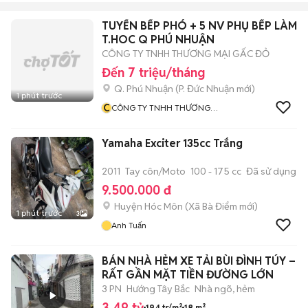
TUYỂN BẾP PHÓ + 5 NV PHỤ BẾP LÀM
T.HOC Q PHÚ NHUẬN
CÔNG TY TNHH THƯƠNG MẠI GẤC ĐỎ
Đến 7 triệu/tháng
Q. Phú Nhuận
(
P. Đức Nhuận
mới)
1 phút trước
C
CÔNG TY TNHH THƯƠNG
MẠI GẤC ĐỎ
Yamaha Exciter 135cc Trắng
2011
Tay côn/Moto
100 - 175 cc
Đã sử dụng
9.500.000 đ
Huyện Hóc Môn
(
Xã Bà Điểm
mới)
1 phút trước
3
Anh Tuấn
BÁN NHÀ HẺM XE TẢI BÙI ĐÌNH TÚY –
RẤT GẦN MẶT TIỀN ĐƯỜNG LỚN
3 PN
Hướng Tây Bắc
Nhà ngõ, hẻm
3,49 tỷ
194 tr/m²
18 m²