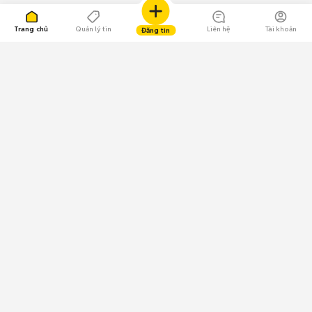
Trang chủ
Quản lý tin
Liên hệ
Tài khoản
Đăng tin
109.000 Bình chọn
Tải ứng dụng Chợ Tốt
Về Chợ Tốt
Quy chế sàn
Chính sách bảo mật
Giải quyết tranh chấp
CÔNG TY TNHH CHỢ TỐT - Người đại diện theo pháp luật:
Nguyễn Trọng Tấn; GPDKKD: 0312120782 do Sở KH & ĐT TP.HCM cấp ngày
11/01/2013;
GPMXH: 185/GP-BTTTT do Bộ Thông tin và Truyền thông
cấp ngày 09/07/2024 - Chịu trách nhiệm
nội dung: Trần Hoàng Ly.
Chính sách sử dụng
Địa chỉ: Tầng 18, Toà nhà UOA, Số 6 đường Tân Trào, Phường Tân Mỹ,