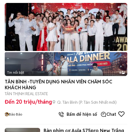
Tin nổi bật
6
+
2
TÂN BÌNH -TUYỂN DỤNG NHÂN VIÊN CHĂM SÓC
KHÁCH HÀNG
TÂN THỊNH REAL ESTATE
Đến 20 triệu/tháng
Q. Tân Bình
(
P. Tân Sơn Nhất
mới)
Bấm để hiện số
Chat
Bảo Bảo
Bàn phím cơ Aula S75pro New Trắng