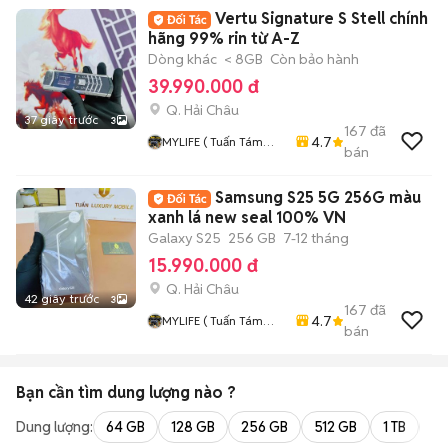
Vertu Signature S Stell chính
hãng 99% rin từ A-Z
Dòng khác
< 8GB
Còn bảo hành
39.990.000 đ
Q. Hải Châu
37 giây trước
3
167
đã
4.7
MYLIFE ( Tuấn Tám
bán
Tám Đà Nẵng )
Chuyên Smarphone,
Samsung S25 5G 256G màu
MTB, Nokia, Mobiado,
Vertu Các Loại
xanh lá new seal 100% VN
Galaxy S25
256 GB
7-12 tháng
15.990.000 đ
Q. Hải Châu
42 giây trước
3
167
đã
4.7
MYLIFE ( Tuấn Tám
bán
Tám Đà Nẵng )
Chuyên Smarphone,
MTB, Nokia, Mobiado,
Bạn cần tìm
dung lượng
nào ?
Vertu Các Loại
Dung lượng:
64 GB
128 GB
256 GB
512 GB
1 TB
2 