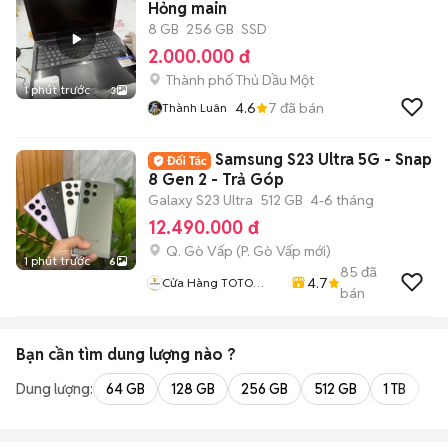
Hỏng main
8 GB
256 GB
SSD
2.000.000 đ
Thành phố Thủ Dầu Một
1 phút trước
3
4.6
7
đã bán
Thành Luân
Samsung S23 Ultra 5G - Snap
8 Gen 2 - Trả Góp
Galaxy S23 Ultra
512 GB
4-6 tháng
12.490.000 đ
Q. Gò Vấp
(
P. Gò Vấp
mới)
1 phút trước
6
85
đã
4.7
Cửa Hàng TOTO
bán
MOBILE
Bạn cần tìm
dung lượng
nào ?
Dung lượng:
64 GB
128 GB
256 GB
512 GB
1 TB
2 