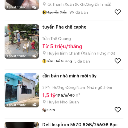
Q. Thanh Xuân
(
P. Khương Đình
mới)
1 phút trước
5
N
99
đã bán
Nguyễn Xiển
tuyển Pha chế caphe
Trần Thế Quang
Từ 5 triệu/tháng
Huyện Bình Chánh
(
Xã Bình Hưng
mới)
1 phút trước
3
T
3
đã bán
Trần Thế Quang
cần bán nhà mình mới sây
2 PN
Hướng Đông Nam
Nhà ngõ, hẻm
1,5 tỷ
19 tr/m²
80 m²
Huyện Nho Quan
1 phút trước
3
Zinizi
Dell Inspiron 5570 8GB/256GB Bạc