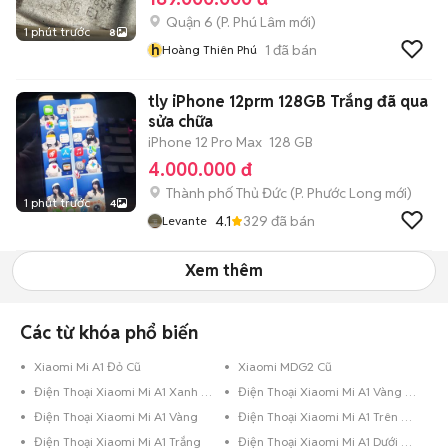
Quận 6
(
P. Phú Lâm
mới)
1 phút trước
8
h
1
đã bán
Hoàng Thiên Phú
tly iPhone 12prm 128GB Trắng đã qua
sửa chữa
iPhone 12 Pro Max
128 GB
4.000.000 đ
Thành phố Thủ Đức
(
P. Phước Long
mới)
1 phút trước
4
4.1
329
đã bán
Levante
Xem thêm
Các từ khóa phổ biến
Xiaomi Mi A1 Đỏ Cũ
Xiaomi MDG2 Cũ
Điện Thoại Xiaomi Mi A1 Xanh Dương
Điện Thoại Xiaomi Mi A1 Vàng Hồng
Điện Thoại Xiaomi Mi A1 Vàng
Điện Thoại Xiaomi Mi A1 Trên 256GB Đỏ
Điện Thoại Xiaomi Mi A1 Trắng
Điện Thoại Xiaomi Mi A1 Dưới 8GB Đen Bóng