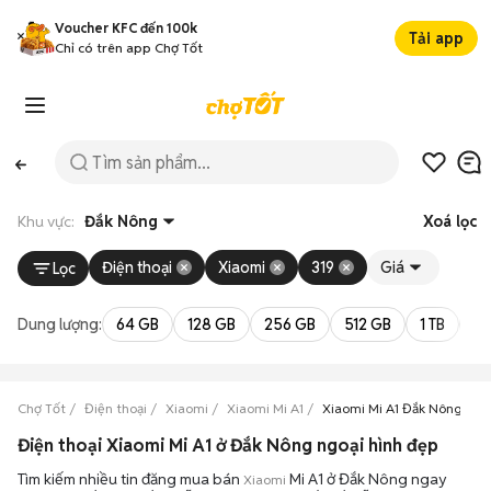
Voucher KFC đến 100k
Tải app
Chỉ có trên app Chợ Tốt
Khu vực:
Đắk Nông
Xoá lọc
Điện thoại
Xiaomi
319
Giá
Lọc
Dung lượng:
64 GB
128 GB
256 GB
512 GB
1 TB
2 
Chợ Tốt
Điện thoại
Xiaomi
Xiaomi Mi A1
Xiaomi Mi A1 Đắk Nông
Điện thoại Xiaomi Mi A1 ở Đắk Nông ngoại hình đẹp
Tìm kiếm nhiều tin đăng mua bán
Mi A1 ở Đắk Nông ngay
Xiaomi