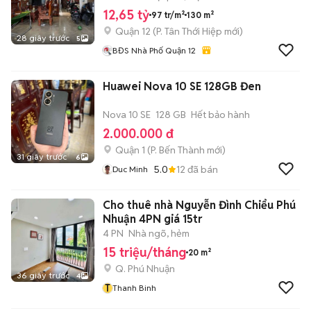
12,65 tỷ
97 tr/m²
130 m²
Quận 12
(
P. Tân Thới Hiệp
mới)
28 giây trước
5
BĐS Nhà Phố Quận 12
Huawei Nova 10 SE 128GB Đen
Nova 10 SE
128 GB
Hết bảo hành
2.000.000 đ
Quận 1
(
P. Bến Thành
mới)
31 giây trước
6
5.0
12
đã bán
Duc Minh
Cho thuê nhà Nguyễn Đình Chiểu Phú
Nhuận 4PN giá 15tr
4 PN
Nhà ngõ, hẻm
15 triệu/tháng
20 m²
Q. Phú Nhuận
36 giây trước
4
T
Thanh Binh