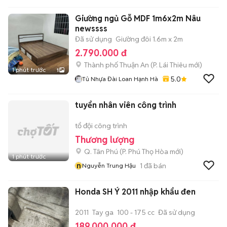
Giường ngủ Gỗ MDF 1m6x2m Nâu
newssss
Đã sử dụng
Giường đôi 1.6m x 2m
2.790.000 đ
Thành phố Thuận An
(
P. Lái Thiêu
mới)
1 phút trước
1
5.0
Tủ Nhựa Đài Loan Hạnh Hà
tuyển nhân viên công trình
tổ đội công trình
Thương lượng
Q. Tân Phú
(
P. Phú Thọ Hòa
mới)
1 phút trước
n
1
đã bán
Nguyễn Trung Hậu
Honda SH Ý 2011 nhập khẩu đen
2011
Tay ga
100 - 175 cc
Đã sử dụng
189.000.000 đ