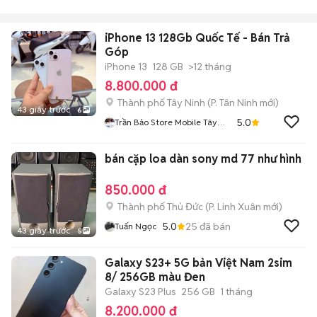
iPhone 13 128Gb Quốc Tế - Bán Trả
Góp
iPhone 13
128 GB
>12 tháng
8.800.000 đ
Thành phố Tây Ninh
(
P. Tân Ninh
mới)
43 giây trước
6
5.0
Trần Bảo Store Mobile Tây
Ninh
bán cặp loa dàn sony md 77 như hình
850.000 đ
Thành phố Thủ Đức
(
P. Linh Xuân
mới)
5.0
25
đã bán
Tuấn Ngọc
43 giây trước
5
Galaxy S23+ 5G bản Việt Nam 2sim
8/ 256GB màu Đen
Galaxy S23 Plus
256 GB
1 tháng
8.200.000 đ