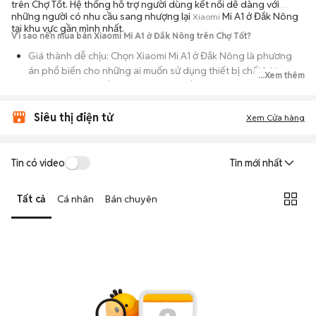
trên Chợ Tốt. Hệ thống hỗ trợ người dùng kết nối dễ dàng với
những người có nhu cầu sang nhượng lại
Mi A1 ở Đắk Nông
Xiaomi
tại khu vực gần mình nhất.
Vì sao nên mua bán Xiaomi Mi A1 ở Đắk Nông trên Chợ Tốt?
Giá thành dễ chịu: Chọn Xiaomi Mi A1 ở Đắk Nông là phương
án phổ biến cho những ai muốn sử dụng thiết bị chất lượng
...Xem thêm
nhưng không muốn chi trả mức giá đắt đỏ của máy mới.
Đa dạng người bán: Bạn có thể tìm Xiaomi Mi A1 ở Đắk Nông từ
Siêu thị điện tử
Xem Cửa hàng
người dùng cá nhân thanh lý hoặc cửa hàng, với đầy đủ các
phiên bản dung lượng và màu sắc.
An tâm kiểm tra máy: Cơ chế mua bán hẹn gặp mặt giúp bạn
Tin có video
Tin mới nhất
trực tiếp cầm nắm, thử nghiệm các tính năng của máy để đảm
bảo máy hoạt động ổn định.
Tất cả
Cá nhân
Bán chuyên
Tiết kiệm thời gian: Quy trình trao đổi trực tiếp, không qua các
bước chờ đợi vận chuyển rườm rà, tiền trao cháo múc ngay khi
kiểm tra xong.