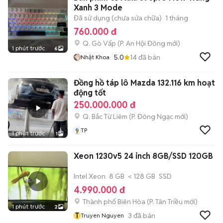
Xanh 3 Mode
Đã sử dụng (chưa sửa chữa)
1 tháng
760.000 đ
Q. Gò Vấp
(
P. An Hội Đông
mới)
1 phút trước
6
5.0
14
đã bán
Nhật Khoa
Đồng hồ táp lô Mazda 132.116 km hoạt
động tốt
250.000.000 đ
Q. Bắc Từ Liêm
(
P. Đông Ngạc
mới)
TP
1 phút trước
1
Xeon 1230v5 24 inch 8GB/SSD 120GB
Intel Xeon
8 GB
< 128 GB
SSD
4.990.000 đ
Thành phố Biên Hòa
(
P. Tân Triều
mới)
1 phút trước
2
T
3
đã bán
Truyen Nguyen