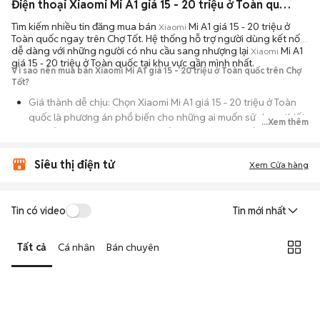
Điện thoại Xiaomi Mi A1 giá 15 - 20 triệu ở Toàn quốc ngoại hình đẹp
Tìm kiếm nhiều tin đăng mua bán
Mi A1 giá 15 - 20 triệu ở
Xiaomi
Toàn quốc ngay trên Chợ Tốt. Hệ thống hỗ trợ người dùng kết nối
dễ dàng với những người có nhu cầu sang nhượng lại
Mi A1
Xiaomi
giá 15 - 20 triệu ở Toàn quốc tại khu vực gần mình nhất.
Vì sao nên mua bán Xiaomi Mi A1 giá 15 - 20 triệu ở Toàn quốc trên Chợ
Tốt?
Giá thành dễ chịu: Chọn Xiaomi Mi A1 giá 15 - 20 triệu ở Toàn
quốc là phương án phổ biến cho những ai muốn sử dụng thiết
...Xem thêm
bị chất lượng nhưng không muốn chi trả mức giá đắt đỏ của
máy mới.
Siêu thị điện tử
Xem Cửa hàng
Đa dạng người bán: Bạn có thể tìm Xiaomi Mi A1 giá 15 - 20
triệu ở Toàn quốc từ người dùng cá nhân thanh lý hoặc cửa
hàng, với đầy đủ các phiên bản dung lượng và màu sắc.
Tin có video
Tin mới nhất
An tâm kiểm tra máy: Cơ chế mua bán hẹn gặp mặt giúp bạn
trực tiếp cầm nắm, thử nghiệm các tính năng của máy để đảm
Tất cả
Cá nhân
Bán chuyên
bảo máy hoạt động ổn định.
Tiết kiệm thời gian: Quy trình trao đổi trực tiếp, không qua các
bước chờ đợi vận chuyển rườm rà, tiền trao cháo múc ngay khi
kiểm tra xong.