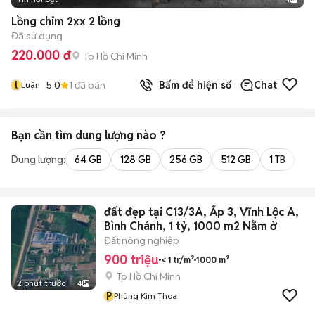
Lồng chim 2xx 2 lồng
Đã sử dụng
220.000 đ
Tp Hồ Chí Minh
l
5.0
1
đã bán
Bấm để hiện số
Chat
Luân
Bạn cần tìm
dung lượng
nào ?
Dung lượng:
64 GB
128 GB
256 GB
512 GB
1 TB
2 
đất đẹp tại C13/3A, Ấp 3, Vĩnh Lộc A,
Bình Chánh, 1 tỷ, 1000 m2 Nằm ở
Đất nông nghiệp
900 triệu
< 1 tr/m²
1000 m²
Tp Hồ Chí Minh
2 phút trước
4
P
Phùng Kim Thoa