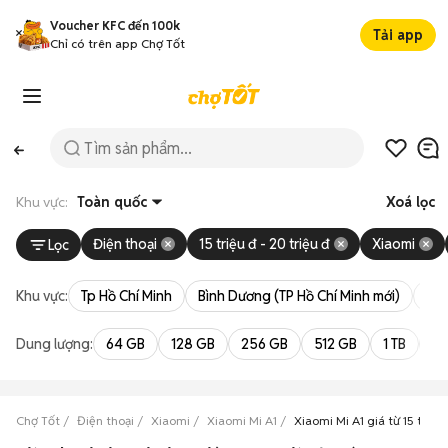
Voucher KFC đến 100k
Tải app
Chỉ có trên app Chợ Tốt
Khu vực:
Toàn quốc
Xoá lọc
Điện thoại
15 triệu đ - 20 triệu đ
Xiaomi
Lọc
Khu vực:
Tp Hồ Chí Minh
Bình Dương (TP Hồ Chí Minh mới)
Bà 
Dung lượng:
64 GB
128 GB
256 GB
512 GB
1 TB
2 
Chợ Tốt
Điện thoại
Xiaomi
Xiaomi Mi A1
Xiaomi Mi A1 giá từ 15 triệu