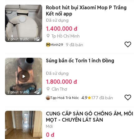
Robot hút bụi Xiaomi Mop P Trắng
Kết nối app
Đã sử dụng
1.400.000 đ
Tp Hồ Chí Minh
2 phút trước
2
M
9
đã bán
Minh29
Súng bắn ốc Torin 1 inch Đồng
Đã sử dụng
1.800.000 đ
Cần Thơ
2 phút trước
4
4.9
177
đã bán
Tạp Hoá Trà Nóc
CUNG CẤP SÀN GỖ CHỐNG ẨM, MỐI
MỌT - CHUYÊN LÁT SÀN
Mới
0 đ