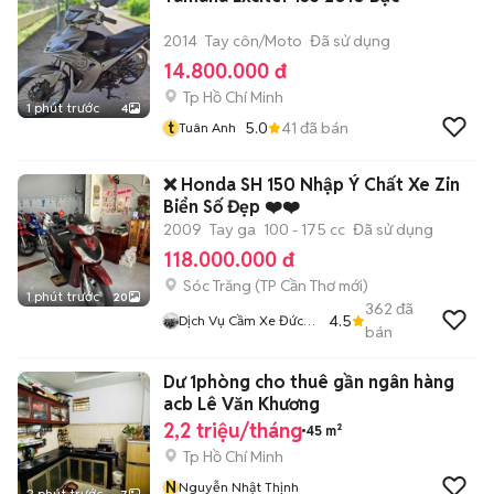
2014
Tay côn/Moto
Đã sử dụng
14.800.000 đ
Tp Hồ Chí Minh
1 phút trước
4
t
5.0
41
đã bán
Tuân Anh
❌ Honda SH 150 Nhập Ý Chất Xe Zin
Biển Số Đẹp ❤️❤️
2009
Tay ga
100 - 175 cc
Đã sử dụng
118.000.000 đ
Sóc Trăng
(
TP Cần Thơ
mới)
1 phút trước
20
362
đã
4.5
Dịch Vụ Cầm Xe Đức
bán
Lan
Dư 1phòng cho thuê gần ngân hàng
acb Lê Văn Khương
2,2 triệu/tháng
45 m²
Tp Hồ Chí Minh
N
Nguyễn Nhật Thịnh
2 phút trước