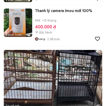
7
Thanh lý camera imou mới 100%
Mới
>12 tháng
400.000 đ
Bắc Ninh
2 phút trước
1
2
đã bán
Vang
Tin nổi bật
1