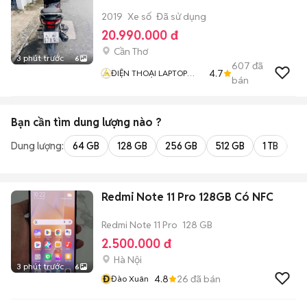
2019
Xe số
Đã sử dụng
20.990.000 đ
Cần Thơ
3 phút trước
6
607
đã
4.7
ĐIỆN THOẠI LAPTOP
bán
ANH HUY
Bạn cần tìm
dung lượng
nào ?
Dung lượng:
64 GB
128 GB
256 GB
512 GB
1 TB
2 
Redmi Note 11 Pro 128GB Có NFC
Redmi Note 11 Pro
128 GB
2.500.000 đ
Hà Nội
3 phút trước
6
Đ
4.8
26
đã bán
Đào Xuân