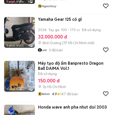
3 phút trước
5
N
Ngocnhuy
Yamaha Gear 125 có gl
2026
Tay ga
100 - 175 cc
Đã sử dụng
32.000.000 đ
Bình Dương
(
TP Hồ Chí Minh
mới)
3 phút trước
4
3
đã bán
Lee
Máy tạo độ ẩm Banpresto Dragon
Ball DAIMA Vol.1
Đã sử dụng
150.000 đ
Tp Hồ Chí Minh
3 phút trước
4
K
4.9
147
đã bán
Kelvin
Honda wave anh pha nhut doi 2003