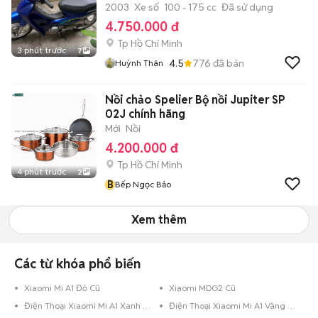
2003
Xe số
100 - 175 cc
Đã sử dụng
4.750.000 đ
Tp Hồ Chí Minh
3 phút trước
7
4.5
776
đã bán
Huỳnh Thân
Nồi chảo Spelier Bộ nồi Jupiter SP
02J chính hãng
Mới
Nồi
4.200.000 đ
Tp Hồ Chí Minh
4 phút trước
2
B
Bếp Ngọc Bảo
Xem thêm
Các từ khóa phổ biến
Xiaomi Mi A1 Đỏ Cũ
Xiaomi MDG2 Cũ
Điện Thoại Xiaomi Mi A1 Xanh Dương
Điện Thoại Xiaomi Mi A1 Vàng Hồng