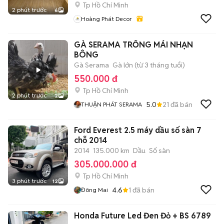
Tp Hồ Chí Minh
2 phút trước
6
Hoàng Phát Decor
GÀ SERAMA TRỐNG MÁI NHẠN
BÔNG
Gà Serama
Gà lớn (từ 3 tháng tuổi)
550.000 đ
Tp Hồ Chí Minh
2 phút trước
2
5.0
21
đã bán
THUẬN PHÁT SERAMA
Ford Everest 2.5 máy dầu số sàn 7
chỗ 2014
2014
135.000 km
Dầu
Số sàn
305.000.000 đ
Tp Hồ Chí Minh
3 phút trước
12
4.6
1
đã bán
Đông Mai
Honda Future Led Đen Đỏ + BS 6789