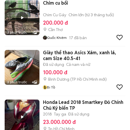
Chim cu bổi
Chim Cu Gáy
Chim lớn (từ 3 tháng tuổi)
200.000 đ
Cần Thơ
3 phút trước
1
17
đã bán
Quốc Khiêm
Giày thể thao Asics Xám, xanh lá,
cam Size 40.5-41
Đã sử dụng
Cả nam và nữ
100.000 đ
Bình Dương
(
TP Hồ Chí Minh
mới)
3 phút trước
4
b
Bi Tồ
Honda Lead 2018 Smartkey Đỏ Chính
Chủ Ký biển TP
2018
Tay ga
Đã sử dụng
23.000.000 đ
Tp Hồ Chí Minh