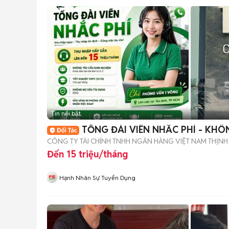
Tin nổi bật
TỔNG ĐÀI VIÊN NHẮC PHÍ - KHÔ
CÔNG TY TÀI CHÍNH TNHH NGÂN HÀNG VIỆT NAM THỊN
Đến 15 triệu/tháng
Hạnh Nhân Sự Tuyển Dụng