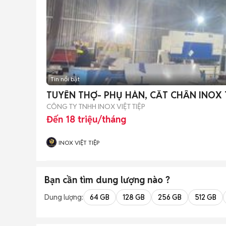
Tin nổi bật
TUYỂN THỢ- PHỤ HÀN, CẮT CHẤN INOX 
CÔNG TY TNHH INOX VIỆT TIỆP
Đến 18 triệu/tháng
INOX VIỆT TIỆP
Bạn cần tìm
dung lượng
nào ?
Dung lượng:
64 GB
128 GB
256 GB
512 GB