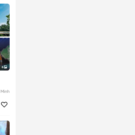
6
 Minh