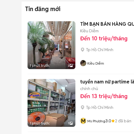
Tin đăng mới
TÌM BẠN BÁN HÀNG Q
Kiều Diễm
Đến 10 triệu/tháng
Tp Hồ Chí Minh
Kiều Diễm
1 phút trước
3
tuyển nam nữ partime l
chính chủ
Đến 13 triệu/tháng
Tp Hồ Chí Minh
M
3.0
2
đã bán
Ms Phương
1 phút trước
1