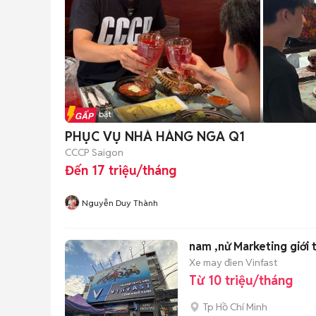
Tin nổi bật
PHỤC VỤ NHÀ HÀNG NGA Q1
CCCP Saigon
Đến 17 triệu/tháng
Nguyễn Duy Thành
nam ,nử Marketing giới t
Xe may đien Vinfast
Từ 10 triệu/tháng
Tp Hồ Chí Minh