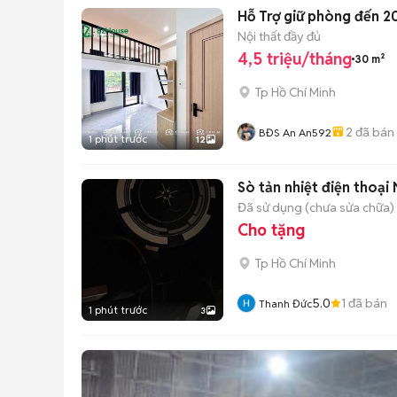
Hỗ Trợ giữ phòng đến 20-
Nội thất đầy đủ
4,5 triệu/tháng
30 m²
Tp Hồ Chí Minh
2
đã bán
BĐS An An592
1 phút trước
12
Sò tản nhiệt điện thoạ
Đã sử dụng (chưa sửa chữa)
Cho tặng
Tp Hồ Chí Minh
5.0
1
đã bán
Thanh Đức
1 phút trước
3