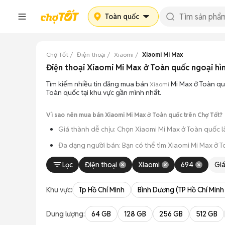
Toàn quốc
Chợ Tốt
Điện thoại
Xiaomi
Xiaomi Mi Max
Điện thoại Xiaomi Mi Max ở Toàn quốc ngoại hì
Tìm kiếm nhiều tin đăng mua bán
Mi Max ở Toàn qu
Xiaomi
Toàn quốc tại khu vực gần mình nhất.
Vì sao nên mua bán Xiaomi Mi Max ở Toàn quốc trên Chợ Tốt?
Giá thành dễ chịu: Chọn Xiaomi Mi Max ở Toàn quốc l
Đa dạng người bán: Bạn có thể tìm Xiaomi Mi Max ở T
An tâm kiểm tra máy: Cơ chế mua bán hẹn gặp mặt gi
Lọc
Điện thoại
Xiaomi
694
Gi
Tiết kiệm thời gian: Quy trình trao đổi trực tiếp, kh
Khu vực:
Tp Hồ Chí Minh
Bình Dương (TP Hồ Chí Minh
Dung lượng:
64 GB
128 GB
256 GB
512 GB