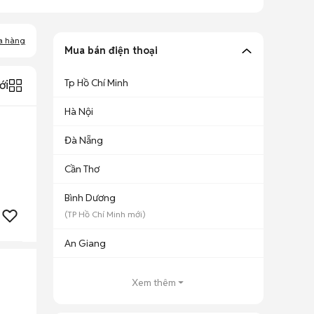
a hàng
Mua bán điện thoại
Tp Hồ Chí Minh
ới
Hà Nội
Đà Nẵng
Cần Thơ
Bình Dương
(
TP Hồ Chí Minh
mới)
An Giang
Xem thêm