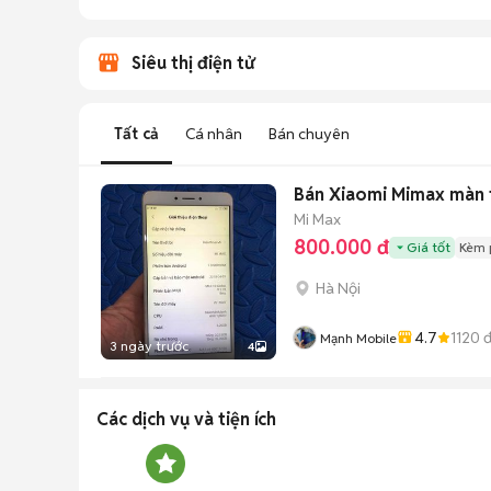
Siêu thị điện tử
Tất cả
Cá nhân
Bán chuyên
Bán Xiaomi Mimax màn t
Mi Max
800.000 đ
Giá tốt
Kèm 
Hà Nội
4.7
1120
đ
Mạnh Mobile
3 ngày trước
4
Các dịch vụ và tiện ích