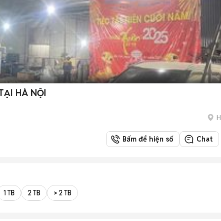
TẠI HÀ NỘI
H
Bấm để hiện số
Chat
1 TB
2 TB
> 2 TB