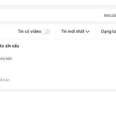
Xem Cử
Tin có video
Tin mới nhất
Dạng lư
o zin xấu
phụ kiện
ã bán