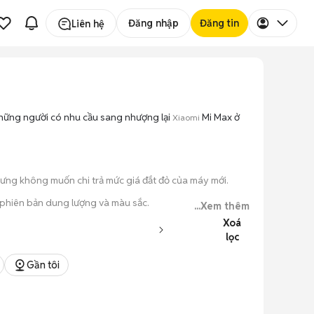
Đăng nhập
Đăng tin
Liên hệ
những người có nhu cầu sang nhượng lại
Mi Max ở
Xiaomi
hưng không muốn chi trả mức giá đắt đỏ của máy mới.
 phiên bản dung lượng và màu sắc.
...Xem thêm
Xoá
o máy hoạt động ổn định.
lọc
 kiểm tra xong.
Gần tôi