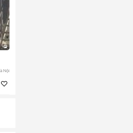
1
à Nội