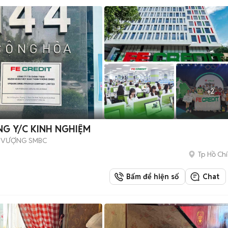
+
2
NG Y/C KINH NGHIỆM
H VƯỢNG SMBC
Tp Hồ Chí
Bấm để hiện số
Chat