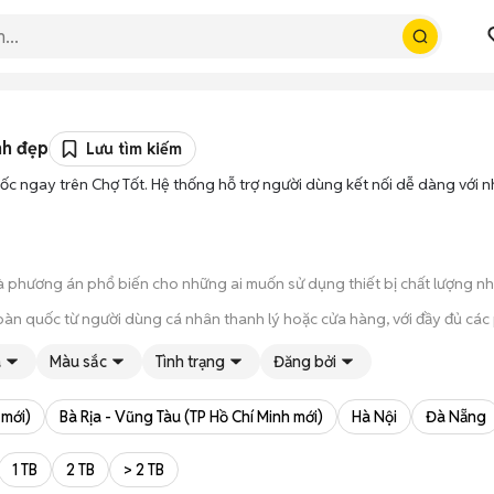
nh đẹp
Lưu tìm kiếm
ốc ngay trên Chợ Tốt. Hệ thống hỗ trợ người dùng kết nối dễ dàng với 
à phương án phổ biến cho những ai muốn sử dụng thiết bị chất lượng n
oàn quốc từ người dùng cá nhân thanh lý hoặc cửa hàng, với đầy đủ các
úp bạn trực tiếp cầm nắm, thử nghiệm các tính năng của máy để đảm bả
á
Màu sắc
Tình trạng
Đăng bởi
ông qua các bước chờ đợi vận chuyển rườm rà, tiền trao cháo múc ngay khi
 mới)
Bà Rịa - Vũng Tàu (TP Hồ Chí Minh mới)
Hà Nội
Đà Nẵng
1 TB
2 TB
> 2 TB