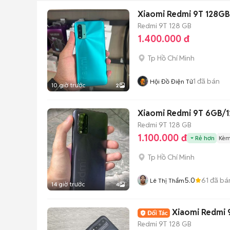
Xiaomi Redmi 9T 128GB
Redmi 9T
128 GB
1.400.000 đ
Tp Hồ Chí Minh
1
đã bán
Hội Đồ Điện Tử
10 giờ trước
2
Xiaomi Redmi 9T 6GB/
Redmi 9T
128 GB
1.100.000 đ
Rẻ hơn
Kèm
Tp Hồ Chí Minh
5.0
61
đã bá
Lê Thị Thẩm
14 giờ trước
4
Xiaomi Redmi
Redmi 9T
128 GB