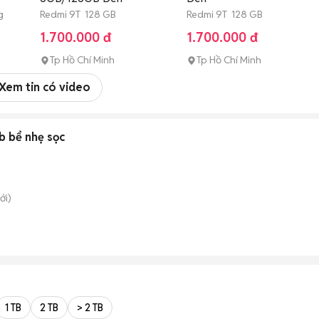
g
Redmi 9T 128 GB
Redmi 9T 128 GB
1.700.000 đ
1.700.000 đ
Tp Hồ Chí Minh
Tp Hồ Chí Minh
Xem tin có video
b bể nhẹ sọc
ới)
1 TB
2 TB
> 2 TB