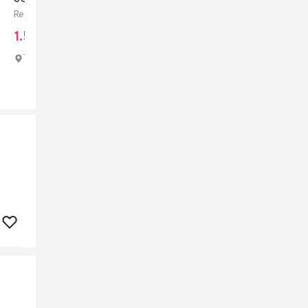
Redmi 9T 128 GB
1.500.000 đ
Tp Hồ Chí Minh