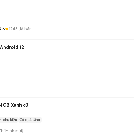
4.6
1243
đã bán
Android 12
4GB Xanh cũ
m phụ kiện
Có quà tặng
Chí Minh
mới)