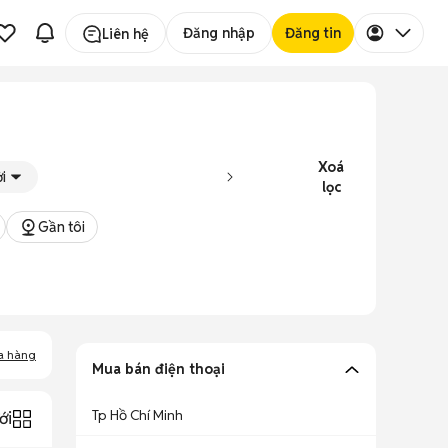
Đăng nhập
Đăng tin
Liên hệ
Xoá
i
lọc
Gần tôi
a hàng
Mua bán điện thoại
Tp Hồ Chí Minh
ới