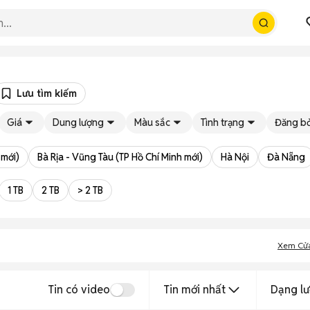
Lưu tìm kiếm
Giá
Dung lượng
Màu sắc
Tình trạng
Đăng bở
 mới)
Bà Rịa - Vũng Tàu (TP Hồ Chí Minh mới)
Hà Nội
Đà Nẵng
1 TB
2 TB
> 2 TB
Xem Cử
Tin có video
Tin mới nhất
Dạng lư