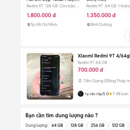
99%
Redmi 9T 128 GB Còn bảo
Redmi 9T 64 GB 1 thán
hành
1.800.000 đ
1.350.000 đ
Tp Hồ Chí Minh
Bình Dương
Xiaomi Redmi 9T 4/64g
Redmi 9T
64 GB
700.000 đ
Tiền Giang
(
Đồng Tháp
m
5.0
7
đã bán
Tạ Văn Hậu
1 tuần trước
3
Bạn cần tìm
dung lượng
nào ?
Dung lượng:
64 GB
128 GB
256 GB
512 GB