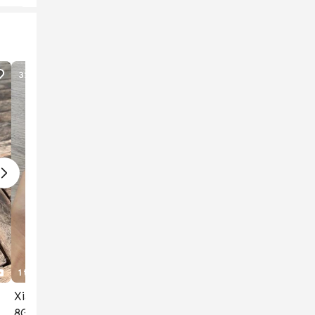
32
lượt xem
1 tháng trước
6
1
Xiaomi Redmi 9T
8GB/128GB Đen