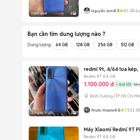
4.3
85
đã b
Nguyễn Anh
hôm qua
5
Bạn cần tìm
dung lượng
nào ?
Dung lượng:
64 GB
128 GB
256 GB
512 GB
redmi 9t, 4/64 loa kép,
Redmi 9T
64 GB
1.100.000 đ
Giá tốt
Kèm
Bình Dương
(
TP Hồ Chí Mi
4.6
7232
đã
Phước Mobile
2 ngày trước
3
Máy Xiaomi Redmi 9T P
Redmi 9T
64 GB