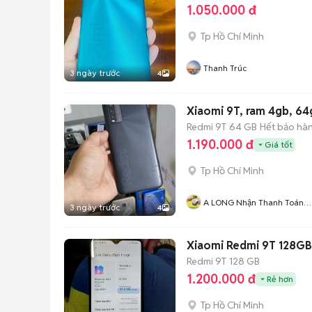
1.050.000 đ
Tp Hồ Chí Minh
Thanh Trúc
3 ngày trước
4
Xiaomi 9T, ram 4gb, 64
Redmi 9T
64 GB
Hết bảo hà
1.190.000 đ
Giá tốt
Tp Hồ Chí Minh
A LONG Nhận Thanh Toán
3 ngày trước
4
THẺ TÍN DỤNG
Xiaomi Redmi 9T 128GB
Redmi 9T
128 GB
1.200.000 đ
Rẻ hơn
Tp Hồ Chí Minh