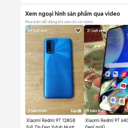
Xem ngoại hình sản phẩm qua video
Mua bán dễ dàng khi xem tin có video
24
lượt xem
31
lượt xem
2 tuần trước
6
1
3 tuần trước
Xiaomi Redmi 9T 128GB
Xiaomi Redmi 9T 64
Full Zin Đẹp Yutub Mượt
Đen( mới)