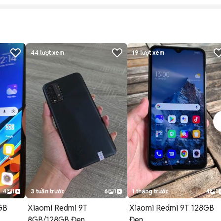
44
lượt xem
19
lượt xem
4
1
3 tuần trước
6
1
1 tháng trước
4
1
GB
Xiaomi Redmi 9T
Xiaomi Redmi 9T 128GB
8GB/128GB Đen
Đen