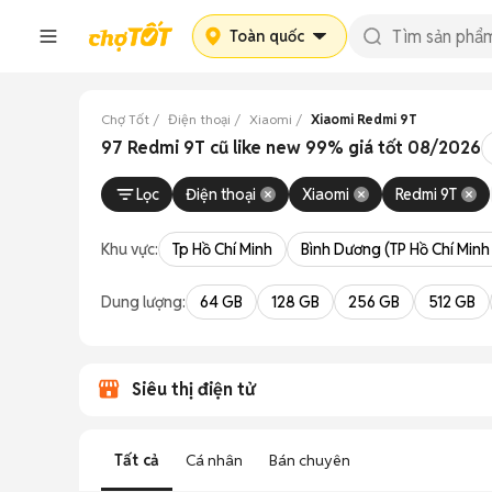
Toàn quốc
Chợ Tốt
Điện thoại
Xiaomi
Xiaomi Redmi 9T
97 Redmi 9T cũ like new 99% giá tốt 08/2026
Lọc
Điện thoại
Xiaomi
Redmi 9T
Khu vực:
Tp Hồ Chí Minh
Bình Dương (TP Hồ Chí Minh
Dung lượng:
64 GB
128 GB
256 GB
512 GB
Siêu thị điện tử
Tất cả
Cá nhân
Bán chuyên