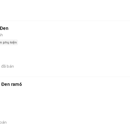
 Đen
nh
m phụ kiện
1
đã bán
 Đen ram6
bán