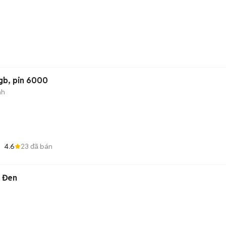
gb, pin 6000
nh
4.6
23
đã bán
 Đen