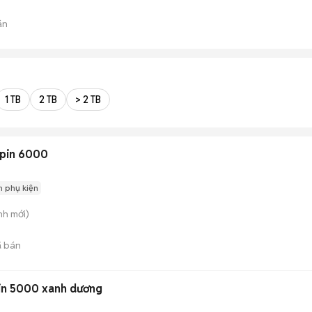
án
1 TB
2 TB
> 2 TB
 pin 6000
 phụ kiện
nh
mới)
 bán
in 5000 xanh dương