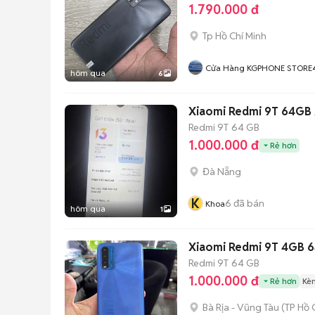
1.790.000 đ
Tp Hồ Chí Minh
Cửa Hàng KGPHONE STORE
hôm qua
6
Xiaomi Redmi 9T 64GB 
Redmi 9T
64 GB
1.000.000 đ
Rẻ hơn
Đà Nẵng
K
6
đã bán
Khoa
hôm qua
1
Xiaomi Redmi 9T 4GB 6
Redmi 9T
64 GB
1.000.000 đ
Rẻ hơn
Kè
Bà Rịa - Vũng Tàu
(
TP Hồ 