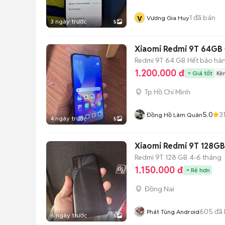
v
1
đã bán
Vương Gia Huy
3 ngày trước
5
Xiaomi Redmi 9T 64GB
Redmi 9T
64 GB
Hết bảo hà
1.200.000 đ
Giá tốt
Kè
Tp Hồ Chí Minh
5.0
3
Đồng Hồ Lâm Quân
4 ngày trước
5
Xiaomi Redmi 9T 128GB
Redmi 9T
128 GB
4-6 tháng
1.150.000 đ
Rẻ hơn
Đồng Nai
605
đã 
Phát Tùng Android
6 ngày trước
5