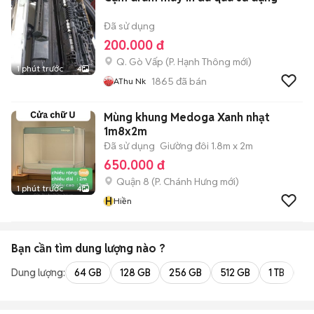
Đã sử dụng
200.000 đ
Q. Gò Vấp
(
P. Hạnh Thông
mới)
1 phút trước
4
1865
đã bán
AThu Nk
Mùng khung Medoga Xanh nhạt
1m8x2m
Đã sử dụng
Giường đôi 1.8m x 2m
650.000 đ
Quận 8
(
P. Chánh Hưng
mới)
1 phút trước
4
H
Hiền
Bạn cần tìm
dung lượng
nào ?
Dung lượng:
64 GB
128 GB
256 GB
512 GB
1 TB
2 