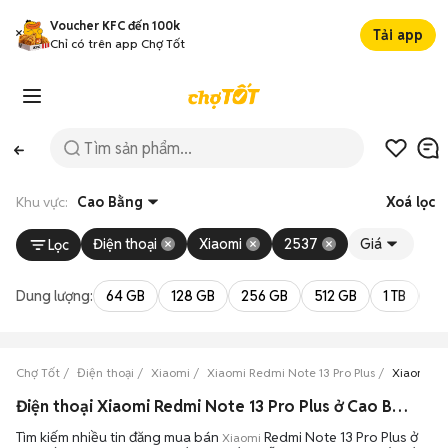
Voucher KFC đến 100k
Tải app
Chỉ có trên app Chợ Tốt
Khu vực:
Cao Bằng
Xoá lọc
Điện thoại
Xiaomi
2537
Giá
Lọc
Dung lượng:
64 GB
128 GB
256 GB
512 GB
1 TB
2 
Chợ Tốt
Điện thoại
Xiaomi
Xiaomi Redmi Note 13 Pro Plus
Xiaomi Re
Điện thoại Xiaomi Redmi Note 13 Pro Plus ở Cao Bằng ngoại hình đẹp
Tìm kiếm nhiều tin đăng mua bán
Redmi Note 13 Pro Plus ở
Xiaomi