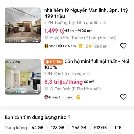
nhà hẻm 19 Nguyễn Văn linh, 3pn, 1 tỷ
499 triệu
3 PN
Hướng Tây
Nhà phố liền kề
1,499 tỷ
15 tr/m²
100 m²
Huyện Hòa Thành
(
P. Long Hoa
mới)
1 phút trước
12
N
1.0
1
đã bán
Nhà Đất Lê Nam
Căn hộ mini full nội thất - Mới
100%
1 PN
Căn hộ dịch vụ, mini
8,3 triệu/tháng
40 m²
Q. Tân Bình
(
P. Tân Hòa
mới)
1 phút trước
8
Trọng Uniliving
Bạn cần tìm
dung lượng
nào ?
Dung lượng:
64 GB
128 GB
256 GB
512 GB
1 TB
2 