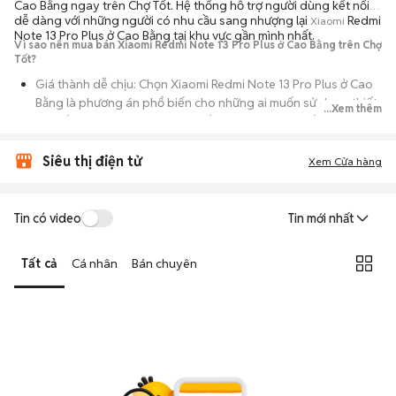
Cao Bằng ngay trên Chợ Tốt. Hệ thống hỗ trợ người dùng kết nối
dễ dàng với những người có nhu cầu sang nhượng lại
Redmi
Xiaomi
Note 13 Pro Plus ở Cao Bằng tại khu vực gần mình nhất.
Vì sao nên mua bán Xiaomi Redmi Note 13 Pro Plus ở Cao Bằng trên Chợ
Tốt?
Giá thành dễ chịu: Chọn Xiaomi Redmi Note 13 Pro Plus ở Cao
Bằng là phương án phổ biến cho những ai muốn sử dụng thiết
...Xem thêm
bị chất lượng nhưng không muốn chi trả mức giá đắt đỏ của
máy mới.
Siêu thị điện tử
Xem Cửa hàng
Đa dạng người bán: Bạn có thể tìm Xiaomi Redmi Note 13 Pro
Plus ở Cao Bằng từ người dùng cá nhân thanh lý hoặc cửa
hàng, với đầy đủ các phiên bản dung lượng và màu sắc.
Tin có video
Tin mới nhất
An tâm kiểm tra máy: Cơ chế mua bán hẹn gặp mặt giúp bạn
trực tiếp cầm nắm, thử nghiệm các tính năng của máy để đảm
Tất cả
Cá nhân
Bán chuyên
bảo máy hoạt động ổn định.
Tiết kiệm thời gian: Quy trình trao đổi trực tiếp, không qua các
bước chờ đợi vận chuyển rườm rà, tiền trao cháo múc ngay khi
kiểm tra xong.