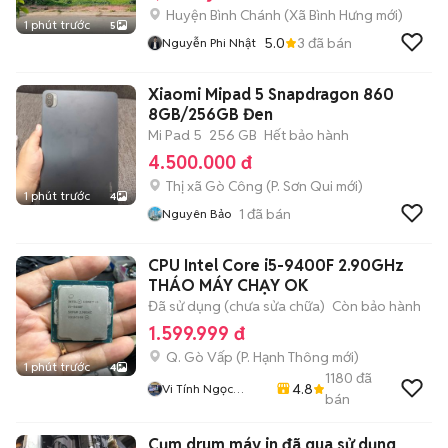
Huyện Bình Chánh
(
Xã Bình Hưng
mới)
1 phút trước
5
5.0
3
đã bán
Nguyễn Phi Nhật
Xiaomi Mipad 5 Snapdragon 860
8GB/256GB Đen
Mi Pad 5
256 GB
Hết bảo hành
4.500.000 đ
Thị xã Gò Công
(
P. Sơn Qui
mới)
1 phút trước
4
1
đã bán
Nguyên Bảo
CPU Intel Core i5-9400F 2.90GHz
THÁO MÁY CHẠY OK
Đã sử dụng (chưa sửa chữa)
Còn bảo hành
1.599.999 đ
Q. Gò Vấp
(
P. Hạnh Thông
mới)
1 phút trước
4
1180
đã
4.8
Vi Tính Ngọc
bán
Trang
Cụm drum máy in đã qua sử dụng