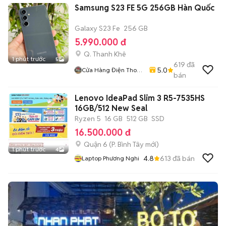
Samsung S23 FE 5G 256GB Hàn Quốc
Galaxy S23 Fe
256 GB
5.990.000 đ
Q. Thanh Khê
1 phút trước
5
619
đã
5.0
Cửa Hàng Điện Thoại
bán
Thương Mobile
Lenovo IdeaPad Slim 3 R5-7535HS
16GB/512 New Seal
Ryzen 5
16 GB
512 GB
SSD
16.500.000 đ
Quận 6
(
P. Bình Tây
mới)
1 phút trước
4
4.8
613
đã bán
Laptop Phương Nghi