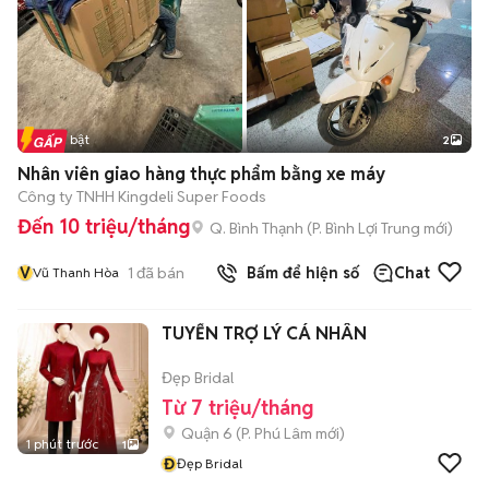
Tin nổi bật
2
Nhân viên giao hàng thực phẩm bằng xe máy
Công ty TNHH Kingdeli Super Foods
Đến 10 triệu/tháng
Q. Bình Thạnh
(
P. Bình Lợi Trung
mới)
V
1
đã bán
Bấm để hiện số
Chat
Vũ Thanh Hòa
TUYỂN TRỢ LÝ CÁ NHÂN
Đẹp Bridal
Từ 7 triệu/tháng
Quận 6
(
P. Phú Lâm
mới)
1 phút trước
1
Đ
Đẹp Bridal