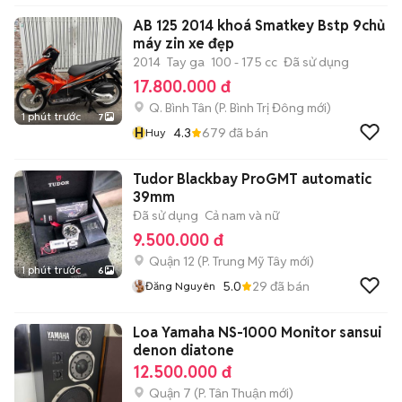
AB 125 2014 khoá Smatkey Bstp 9chủ
máy zin xe đẹp
2014
Tay ga
100 - 175 cc
Đã sử dụng
17.800.000 đ
Q. Bình Tân
(
P. Bình Trị Đông
mới)
1 phút trước
7
H
4.3
679
đã bán
Huy
Tudor Blackbay ProGMT automatic
39mm
Đã sử dụng
Cả nam và nữ
9.500.000 đ
Quận 12
(
P. Trung Mỹ Tây
mới)
1 phút trước
6
5.0
29
đã bán
Đăng Nguyên
Loa Yamaha NS-1000 Monitor sansui
denon diatone
12.500.000 đ
Quận 7
(
P. Tân Thuận
mới)