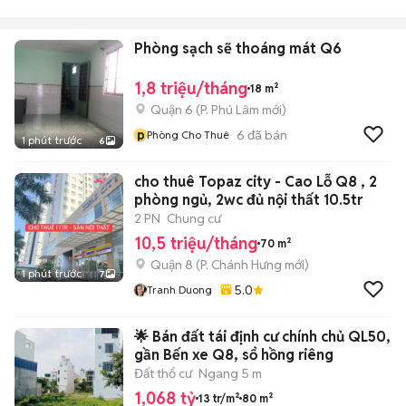
Phòng sạch sẽ thoáng mát Q6
1,8 triệu/tháng
18 m²
Quận 6
(
P. Phú Lâm
mới)
p
6
đã bán
Phòng Cho Thuê
1 phút trước
6
cho thuê Topaz city - Cao Lỗ Q8 , 2
phòng ngủ, 2wc đủ nội thất 10.5tr
2 PN
Chung cư
10,5 triệu/tháng
70 m²
Quận 8
(
P. Chánh Hưng
mới)
1 phút trước
7
5.0
Tranh Duong
🌟 Bán đất tái định cư chính chủ QL50,
gần Bến xe Q8, sổ hồng riêng
Đất thổ cư
Ngang 5 m
1,068 tỷ
13 tr/m²
80 m²