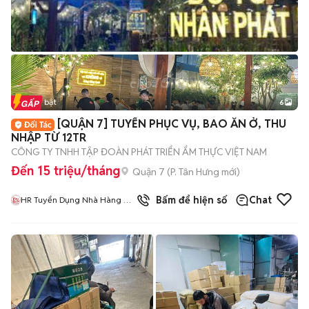
Tin nổi bật
6
+
2
[QUẬN 7] TUYỂN PHỤC VỤ, BAO ĂN Ở, THU
NHẬP TỪ 12TR
CÔNG TY TNHH TẬP ĐOÀN PHÁT TRIỂN ẨM THỰC VIỆT NAM
Đến 15 triệu/tháng
Quận 7
(
P. Tân Hưng
mới)
Bấm để hiện số
Chat
HR Tuyển Dụng Nhà Hàng Bò
Tơ Nhân Phát