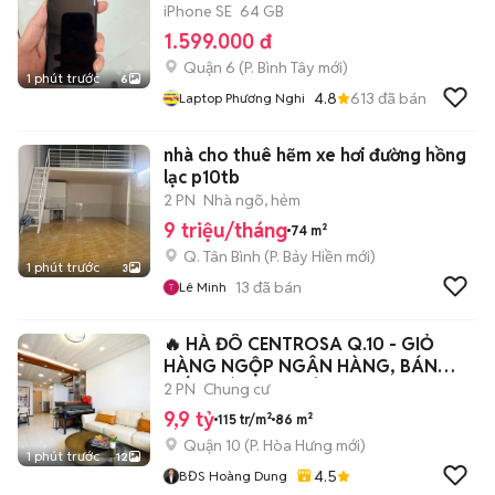
iPhone SE
64 GB
1.599.000 đ
Quận 6
(
P. Bình Tây
mới)
1 phút trước
6
4.8
613
đã bán
Laptop Phương Nghi
nhà cho thuê hẽm xe hơi đường hồng
lạc p10tb
2 PN
Nhà ngõ, hẻm
9 triệu/tháng
74 m²
Q. Tân Bình
(
P. Bảy Hiền
mới)
1 phút trước
3
13
đã bán
Lê Minh
🔥 HÀ ĐÔ CENTROSA Q.10 - GIỎ
HÀNG NGỘP NGÂN HÀNG, BÁN
GẤP GIÁ TỪ 9,9 TỶ
2 PN
Chung cư
9,9 tỷ
115 tr/m²
86 m²
Quận 10
(
P. Hòa Hưng
mới)
1 phút trước
12
4.5
BĐS Hoàng Dung