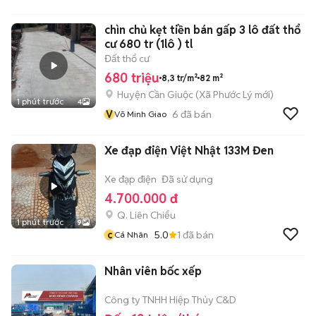
chìn chủ kẹt tiền bán gấp 3 lô đất thổ
cư 680 tr (1lô ) tl
Đất thổ cư
680 triệu
8,3 tr/m²
82 m²
Huyện Cần Giuộc
(
Xã Phước Lý
mới)
1 phút trước
4
V
6
đã bán
Võ Minh Giao
Xe đạp điện Việt Nhật 133M Đen
Xe đạp điện
Đã sử dụng
4.700.000 đ
Q. Liên Chiểu
1 phút trước
9
c
5.0
1
đã bán
Cá Nhân
Nhân viên bốc xếp
Công ty TNHH Hiệp Thủy C&D