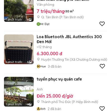
Văn phòng
7 triệu/tháng
30 m²
Q. Tân Bình
(
P. Tân Bình
mới)
1 phút trước
5
Mr Đạt
Loa Bluetooth JBL Authentics 300
Đen Mới
>12 tháng
6.300.000 đ
Huyện Thường Tín
(
Xã Chương Dương
mới)
1 phút trước
5
H
3
đã bán
Hue
tuyển phục vụ quán cafe
Anh
Đến 25.000 đ/giờ
Thành phố Thủ Đức
(
P. Hiệp Bình
mới)
1 phút trước
3
A
2
đã bán
Anh