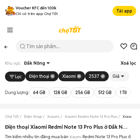
Voucher KFC đến 100k
Tải app
Chỉ có trên app Chợ Tốt
Khu vực:
Đắk Nông
Xoá lọc
Điện thoại
Xiaomi
2537
Giá
Lọc
Dung lượng:
64 GB
128 GB
256 GB
512 GB
1 TB
2 
Chợ Tốt
Điện thoại
Xiaomi
Xiaomi Redmi Note 13 Pro Plus
Xiaomi Re
Điện thoại Xiaomi Redmi Note 13 Pro Plus ở Đắk Nông ngoại hình đẹp
Tìm kiếm nhiều tin đăng mua bán
Redmi Note 13 Pro Plus ở
Xiaomi