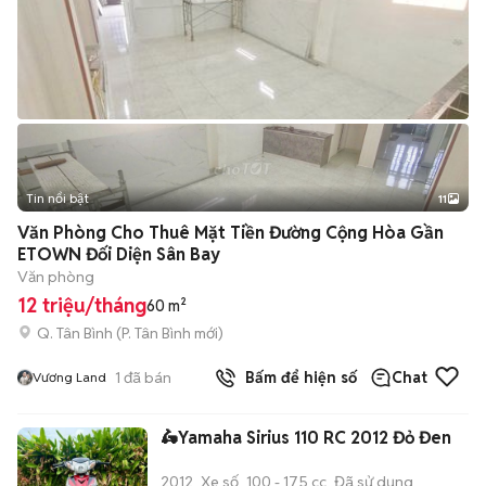
Tin nổi bật
11
+
2
Văn Phòng Cho Thuê Mặt Tiền Đường Cộng Hòa Gần
ETOWN Đối Diện Sân Bay
Văn phòng
12 triệu/tháng
60 m²
Q. Tân Bình
(
P. Tân Bình
mới)
1
đã bán
Bấm để hiện số
Chat
Vương Land
🛵Yamaha Sirius 110 RC 2012 Đỏ Đen
2012
Xe số
100 - 175 cc
Đã sử dụng