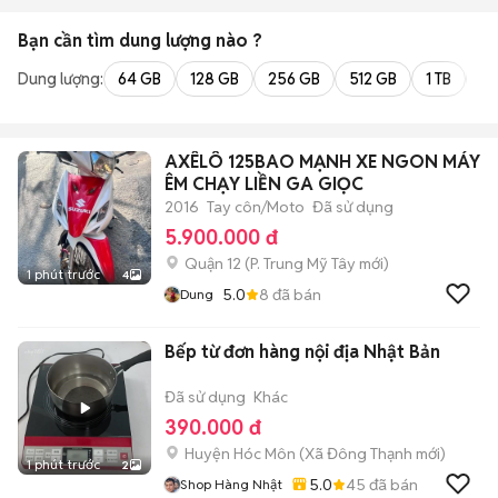
Bạn cần tìm
dung lượng
nào ?
Dung lượng:
64 GB
128 GB
256 GB
512 GB
1 TB
2 
AXÊLÔ 125BAO MẠNH XE NGON MÁY
ÊM CHẠY LIỀN GA GIỌC
2016
Tay côn/Moto
Đã sử dụng
5.900.000 đ
Quận 12
(
P. Trung Mỹ Tây
mới)
1 phút trước
4
5.0
8
đã bán
Dung
Bếp từ đơn hàng nội địa Nhật Bản
Đã sử dụng
Khác
390.000 đ
Huyện Hóc Môn
(
Xã Đông Thạnh
mới)
1 phút trước
2
5.0
45
đã bán
Shop Hàng Nhật