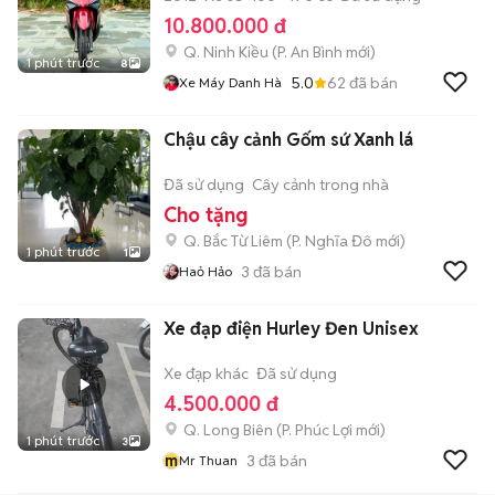
10.800.000 đ
Q. Ninh Kiều
(
P. An Bình
mới)
1 phút trước
8
5.0
62
đã bán
Xe Máy Danh Hà
Chậu cây cảnh Gốm sứ Xanh lá
Đã sử dụng
Cây cảnh trong nhà
Cho tặng
Q. Bắc Từ Liêm
(
P. Nghĩa Đô
mới)
1 phút trước
1
3
đã bán
Haỏ Hảo
Xe đạp điện Hurley Đen Unisex
Xe đạp khác
Đã sử dụng
4.500.000 đ
Q. Long Biên
(
P. Phúc Lợi
mới)
1 phút trước
3
m
3
đã bán
Mr Thuan