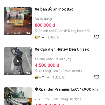
Xe bán đồ ăn Inox Bạc
Đã sử dụng
800.000 đ
Thành phố Dĩ An
(
P. Đông Hòa
mới)
1 phút trước
1
C
2
đã bán
Chinh
Xe đạp điện Hurley Đen Unisex
Xe đạp khác
Đã sử dụng
4.500.000 đ
Q. Long Biên
(
P. Phúc Lợi
mới)
1 phút trước
3
m
3
đã bán
Mr Thuan
🛑Xpander Premium Lướt 17.900 km
2023
17.900 km
Xăng
Tự động