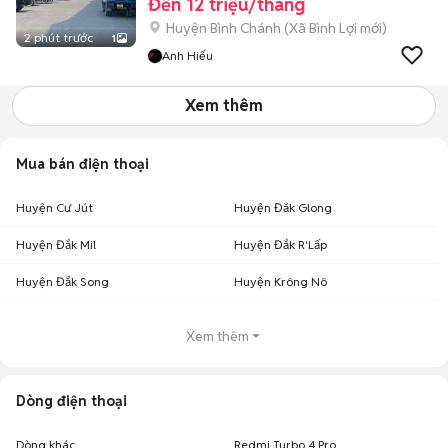
Đến 12 triệu/tháng
Huyện Bình Chánh
(
Xã Bình Lợi
mới)
2 phút trước
1
Anh Hiếu
Xem thêm
Mua bán điện thoại
Huyện Cư Jút
Huyện Đăk Glong
Huyện Đắk Mil
Huyện Đắk R'Lấp
Huyện Đắk Song
Huyện Krông Nô
Xem thêm
Dòng điện thoại
Dòng khác
Redmi Turbo 4 Pro