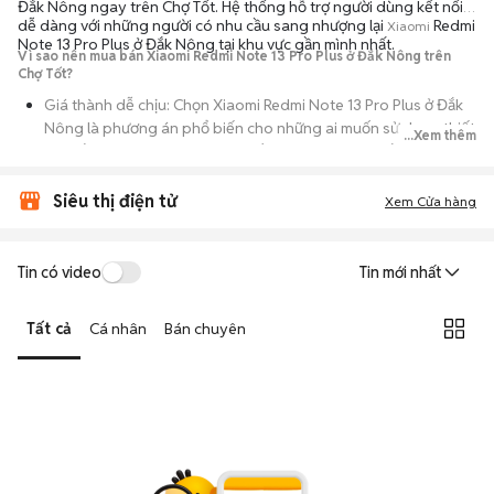
Đắk Nông ngay trên Chợ Tốt. Hệ thống hỗ trợ người dùng kết nối
dễ dàng với những người có nhu cầu sang nhượng lại
Redmi
Xiaomi
Note 13 Pro Plus ở Đắk Nông tại khu vực gần mình nhất.
Vì sao nên mua bán Xiaomi Redmi Note 13 Pro Plus ở Đắk Nông trên
Chợ Tốt?
Giá thành dễ chịu: Chọn Xiaomi Redmi Note 13 Pro Plus ở Đắk
Nông là phương án phổ biến cho những ai muốn sử dụng thiết
...Xem thêm
bị chất lượng nhưng không muốn chi trả mức giá đắt đỏ của
máy mới.
Siêu thị điện tử
Xem Cửa hàng
Đa dạng người bán: Bạn có thể tìm Xiaomi Redmi Note 13 Pro
Plus ở Đắk Nông từ người dùng cá nhân thanh lý hoặc cửa
hàng, với đầy đủ các phiên bản dung lượng và màu sắc.
Tin có video
Tin mới nhất
An tâm kiểm tra máy: Cơ chế mua bán hẹn gặp mặt giúp bạn
trực tiếp cầm nắm, thử nghiệm các tính năng của máy để đảm
Tất cả
Cá nhân
Bán chuyên
bảo máy hoạt động ổn định.
Tiết kiệm thời gian: Quy trình trao đổi trực tiếp, không qua các
bước chờ đợi vận chuyển rườm rà, tiền trao cháo múc ngay khi
kiểm tra xong.