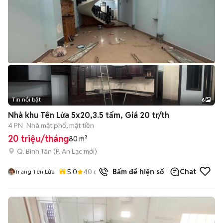
Tin nổi bật
6
+
2
Nhà khu Tên Lửa 5x20,3.5 tấm, Giá 20 tr/th
4 PN
Nhà mặt phố, mặt tiền
20 triệu/tháng
80 m²
Q. Bình Tân
(
P. An Lạc
mới)
5.0
40
đã bán
Bấm để hiện số
Chat
Trang Tên Lửa