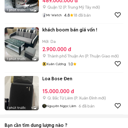
489.000.000 đ
Quận 12
(
P. Trung Mỹ Tây
mới)
1 phút trước
18
4.8
18
đã bán
Mr Watch
khách boom bán giá vốn !
Mới
Da
2.900.000 đ
Thành phố Thuận An
(
P. Thuận Giao
mới)
1 phút trước
1
X
1.0
Xuân Cương
Loa Bose Đen
15.000.000 đ
Q. Bắc Từ Liêm
(
P. Xuân Đỉnh
mới)
6
đã bán
Nguyên Ngọc Lâm
1 phút trước
5
Bạn cần tìm
dung lượng
nào ?