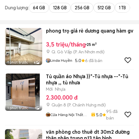
Dung lượng:
64 GB
128 GB
256 GB
512 GB
1 TB
2 
phong trọ giá rẻ dương quang hàm gv
3,5 triệu/tháng
25 m²
Q. Gò Vấp
(
P. An Nhơn
mới)
5.0
6
đã bán
Linda Huyền
1 phút trước
6
Tủ quần áo Nhựa }}*-Tủ nhựa --*-Tủ
nhựa ,, tủ nhưa
Mới
Nhựa
2.300.000 đ
Quận 8
(
P. Chánh Hưng
mới)
1 phút trước
1
95
đã
5.0
Cửa Hàng Nội Thất
bán
Đồ Gỗ
văn phòng cho thuê dt 30m2 đường
thân nhân trung p13 tân bình