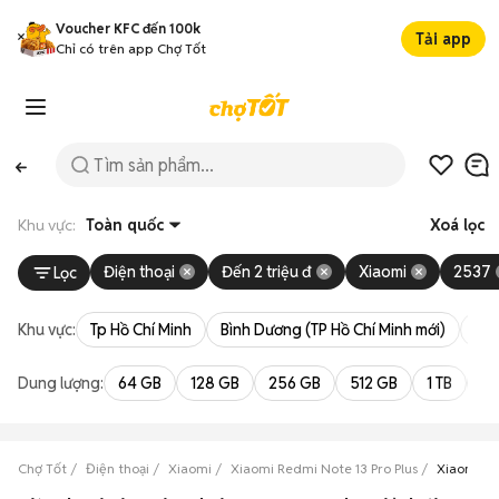
Voucher KFC đến 100k
Tải app
Chỉ có trên app Chợ Tốt
Khu vực:
Toàn quốc
Xoá lọc
Điện thoại
Đến 2 triệu đ
Xiaomi
2537
Lọc
Khu vực:
Tp Hồ Chí Minh
Bình Dương (TP Hồ Chí Minh mới)
Bà 
Dung lượng:
64 GB
128 GB
256 GB
512 GB
1 TB
2 
Chợ Tốt
Điện thoại
Xiaomi
Xiaomi Redmi Note 13 Pro Plus
Xiaomi Red