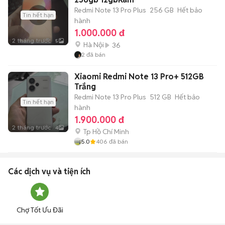
kiểm tra xong.
Redmi Note 13 Pro Plus
256 GB
Hết bảo
Tin hết hạn
hành
1.000.000 đ
2 tháng trước
5
Hà Nội
36
2
đã bán
Xiaomi Redmi Note 13 Pro+ 512GB
Trắng
Redmi Note 13 Pro Plus
512 GB
Hết bảo
Tin hết hạn
hành
1.900.000 đ
2 tháng trước
4
Tp Hồ Chí Minh
5.0
406
đã bán
Các dịch vụ và tiện ích
Chợ Tốt Ưu Đãi