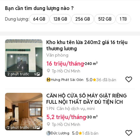
Bạn cần tìm
dung lượng
nào ?
Dung lượng:
64 GB
128 GB
256 GB
512 GB
1 TB
2 
Kho khu tên lửa 240m2 giá 16 triệu
thương lương
Văn phòng
16 triệu/tháng
240 m²
Tp Hồ Chí Minh
2 phút trước
5
H
5.0
36
đã bán
Hưng Phát Sài Gòn
CĂN HỘ CỬA SỔ MÁY GIẶT RIÊNG
FULL NỘI THẤT ĐẦY ĐỦ TIỆN ÍCH
1 PN
Căn hộ dịch vụ, mini
5,2 triệu/tháng
30 m²
Tp Hồ Chí Minh
2 phút trước
12
5.0
1
đã bán
Đức Lương