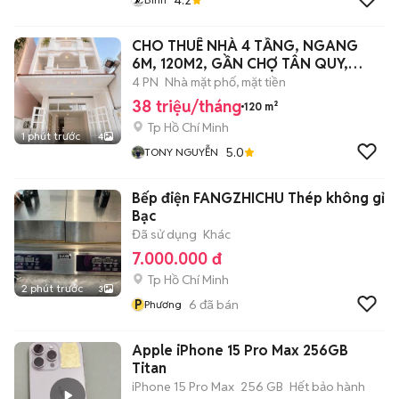
CHO THUÊ NHÀ 4 TẦNG, NGANG
6M, 120M2, GẦN CHỢ TÂN QUY,
QUẬN 7
4 PN
Nhà mặt phố, mặt tiền
38 triệu/tháng
120 m²
Tp Hồ Chí Minh
1 phút trước
4
5.0
TONY NGUYỄN
Bếp điện FANGZHICHU Thép không gỉ
Bạc
Đã sử dụng
Khác
7.000.000 đ
Tp Hồ Chí Minh
2 phút trước
3
P
6
đã bán
Phương
Apple iPhone 15 Pro Max 256GB
Titan
iPhone 15 Pro Max
256 GB
Hết bảo hành