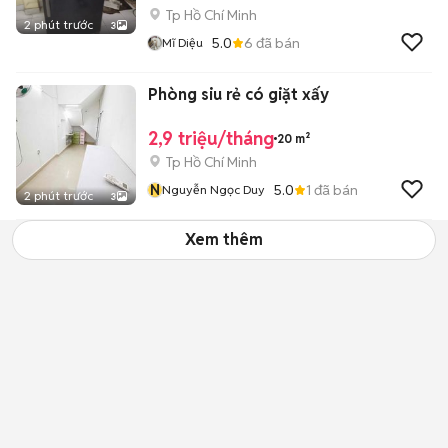
Tp Hồ Chí Minh
2 phút trước
3
5.0
6
đã bán
Mĩ Diệu
Phòng siu rẻ có giặt xấy
2,9 triệu/tháng
20 m²
Tp Hồ Chí Minh
N
5.0
1
đã bán
Nguyễn Ngọc Duy
2 phút trước
3
Xem thêm