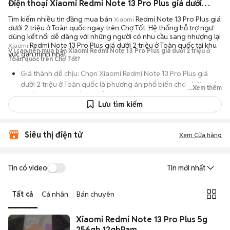
Điện thoại Xiaomi Redmi Note 13 Pro Plus giá dưới 2 triệu ở Toàn quốc ngoại hình đẹp
Tìm kiếm nhiều tin đăng mua bán
Redmi Note 13 Pro Plus giá
Xiaomi
dưới 2 triệu ở Toàn quốc ngay trên Chợ Tốt. Hệ thống hỗ trợ người
dùng kết nối dễ dàng với những người có nhu cầu sang nhượng lại
Redmi Note 13 Pro Plus giá dưới 2 triệu ở Toàn quốc tại khu
Xiaomi
Vì sao nên mua bán Xiaomi Redmi Note 13 Pro Plus giá dưới 2 triệu ở
vực gần mình nhất.
Toàn quốc trên Chợ Tốt?
Giá thành dễ chịu: Chọn Xiaomi Redmi Note 13 Pro Plus giá
dưới 2 triệu ở Toàn quốc là phương án phổ biến cho những ai
...Xem thêm
muốn sử dụng thiết bị chất lượng nhưng không muốn chi trả
Lưu tìm kiếm
mức giá đắt đỏ của máy mới.
Đa dạng người bán: Bạn có thể tìm Xiaomi Redmi Note 13 Pro
Plus giá dưới 2 triệu ở Toàn quốc từ người dùng cá nhân thanh
Siêu thị điện tử
Xem Cửa hàng
lý hoặc cửa hàng, với đầy đủ các phiên bản dung lượng và màu
sắc.
Tin có video
Tin mới nhất
An tâm kiểm tra máy: Cơ chế mua bán hẹn gặp mặt giúp bạn
trực tiếp cầm nắm, thử nghiệm các tính năng của máy để đảm
bảo máy hoạt động ổn định.
Tất cả
Cá nhân
Bán chuyên
Tiết kiệm thời gian: Quy trình trao đổi trực tiếp, không qua các
Xiaomi Redmi Note 13 Pro Plus 5g
bước chờ đợi vận chuyển rườm rà, tiền trao cháo múc ngay khi
256gb 12gbRam