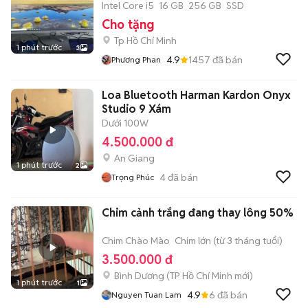
Intel Core i5
16 GB
256 GB
SSD
Cho tặng
Tp Hồ Chí Minh
1 phút trước
3
4.9
1457
đã bán
Phương Phan
Loa Bluetooth Harman Kardon Onyx
Studio 9 Xám
Dưới 100W
4.500.000 đ
An Giang
1 phút trước
2
4
đã bán
Trọng Phúc
Chim cảnh trắng đang thay lông 50%
Chim Chào Mào
Chim lớn (từ 3 tháng tuổi)
3.500.000 đ
Bình Dương
(
TP Hồ Chí Minh
mới)
1 phút trước
1
4.9
6
đã bán
Nguyen Tuan Lam