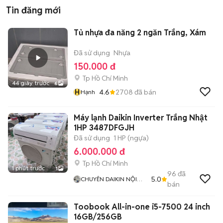
Tin đăng mới
Tủ nhựa đa năng 2 ngăn Trắng, Xám
Đã sử dụng
Nhựa
150.000 đ
Tp Hồ Chí Minh
44 giây trước
6
H
4.6
2708
đã bán
Hạnh
Máy lạnh Daikin Inverter Trắng Nhật
1HP 3487DFGJH
Đã sử dụng
1 HP (ngựa)
6.000.000 đ
Tp Hồ Chí Minh
1 phút trước
1
96
đã
5.0
CHUYÊN DAIKIN NỘI
bán
ĐỊA
Toobook All-in-one i5-7500 24 inch
16GB/256GB