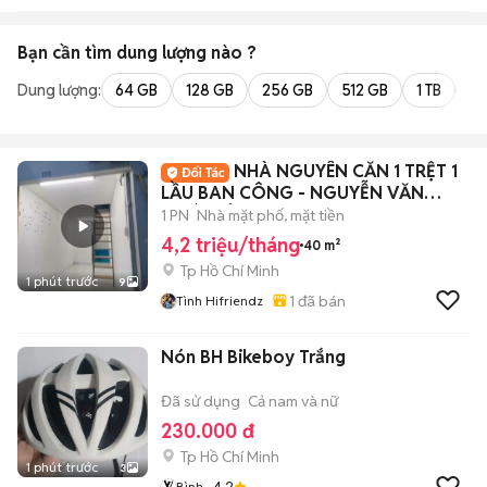
Bạn cần tìm
dung lượng
nào ?
Dung lượng:
64 GB
128 GB
256 GB
512 GB
1 TB
2 
NHÀ NGUYÊN CĂN 1 TRỆT 1
LẦU BAN CÔNG - NGUYỄN VĂN
QUÁ, ĐÔNG HƯNG THUẬN
1 PN
Nhà mặt phố, mặt tiền
4,2 triệu/tháng
40 m²
Tp Hồ Chí Minh
1 phút trước
9
1
đã bán
Tình Hifriendz
Nón BH Bikeboy Trắng
Đã sử dụng
Cả nam và nữ
230.000 đ
Tp Hồ Chí Minh
1 phút trước
3
4.2
Bình