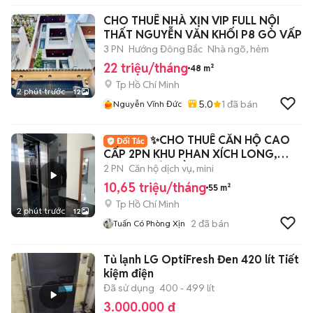
CHO THUÊ NHÀ XỊN VIP FULL NỘI
THẤT NGUYỄN VĂN KHỐI P8 GÒ VẤP
3 PN
Hướng Đông Bắc
Nhà ngõ, hẻm
22 triệu/tháng
48 m²
Tp Hồ Chí Minh
2 phút trước
12
5.0
1
đã bán
Nguyễn Vĩnh Đức
✨️CHO THUÊ CĂN HỘ CAO
CẤP 2PN KHU PHAN XÍCH LONG,
THANG MÁY, HẦM XE✨️
2 PN
Căn hộ dịch vụ, mini
10,65 triệu/tháng
55 m²
Tp Hồ Chí Minh
2 phút trước
12
2
đã bán
Tuấn Có Phòng Xịn
Tủ lạnh LG OptiFresh Đen 420 lít Tiết
kiệm điện
Đã sử dụng
400 - 499 lít
3.000.000 đ