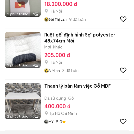
18.200.000 đ
Hà Nội
2 phút trước
3
B
9
đã bán
Bùi Thị Lan
Ruột gối định hình Sợi polyester
48x74cm Mới
Mới
Khác
205.000 đ
Hà Nội
2 phút trước
4
A
3
đã bán
A Minh
Thanh lý bàn làm việc Gỗ MDF
Đã sử dụng
Gỗ
400.000 đ
Tp Hồ Chí Minh
2 phút trước
3
5.0
MY