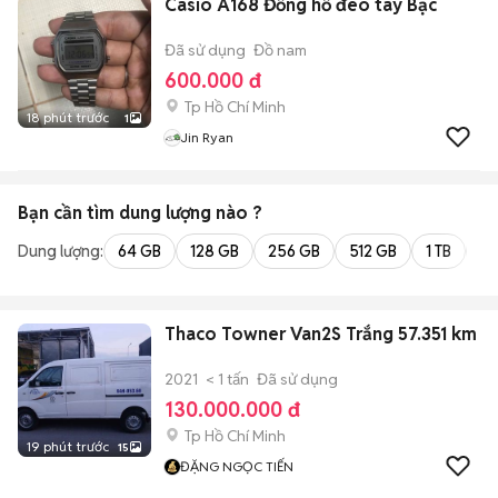
Casio A168 Đồng hồ đeo tay Bạc
Đã sử dụng
Đồ nam
600.000 đ
Tp Hồ Chí Minh
18 phút trước
1
Jin Ryan
Bạn cần tìm
dung lượng
nào ?
Dung lượng:
64 GB
128 GB
256 GB
512 GB
1 TB
2 
Thaco Towner Van2S Trắng 57.351 km
2021
< 1 tấn
Đã sử dụng
130.000.000 đ
Tp Hồ Chí Minh
19 phút trước
15
ĐẶNG NGỌC TIẾN