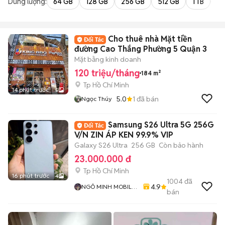
Dung lượng:
64 GB
128 GB
256 GB
512 GB
1 TB
2 
Cho thuê nhà Mặt tiền
đường Cao Thắng Phường 5 Quận 3
Mặt bằng kinh doanh
120 triệu/tháng
184 m²
Tp Hồ Chí Minh
14 phút trước
5
5.0
1
đã bán
Ngọc Thúy
Samsung S26 Ultra 5G 256G
V/N ZIN ÁP KEN 99.9% VIP
Galaxy S26 Ultra
256 GB
Còn bảo hành
23.000.000 đ
Tp Hồ Chí Minh
16 phút trước
4
1004
đã
4.9
NGÔ MINH MOBILE
bán
SHOP