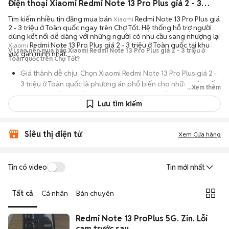
Điện thoại Xiaomi Redmi Note 13 Pro Plus giá 2 - 3 triệu ở Toàn quốc ngoại hình đẹp
Tìm kiếm nhiều tin đăng mua bán
Redmi Note 13 Pro Plus giá
Xiaomi
2 - 3 triệu ở Toàn quốc ngay trên Chợ Tốt. Hệ thống hỗ trợ người
dùng kết nối dễ dàng với những người có nhu cầu sang nhượng lại
Redmi Note 13 Pro Plus giá 2 - 3 triệu ở Toàn quốc tại khu
Xiaomi
Vì sao nên mua bán Xiaomi Redmi Note 13 Pro Plus giá 2 - 3 triệu ở
vực gần mình nhất.
Toàn quốc trên Chợ Tốt?
Giá thành dễ chịu: Chọn Xiaomi Redmi Note 13 Pro Plus giá 2 -
3 triệu ở Toàn quốc là phương án phổ biến cho những ai muốn
...Xem thêm
sử dụng thiết bị chất lượng nhưng không muốn chi trả mức giá
Lưu tìm kiếm
đắt đỏ của máy mới.
Đa dạng người bán: Bạn có thể tìm Xiaomi Redmi Note 13 Pro
Plus giá 2 - 3 triệu ở Toàn quốc từ người dùng cá nhân thanh lý
Siêu thị điện tử
Xem Cửa hàng
hoặc cửa hàng, với đầy đủ các phiên bản dung lượng và màu
sắc.
Tin có video
Tin mới nhất
An tâm kiểm tra máy: Cơ chế mua bán hẹn gặp mặt giúp bạn
trực tiếp cầm nắm, thử nghiệm các tính năng của máy để đảm
bảo máy hoạt động ổn định.
Tất cả
Cá nhân
Bán chuyên
Tiết kiệm thời gian: Quy trình trao đổi trực tiếp, không qua các
Redmi Note 13 ProPlus 5G. Zin. Lỗi
bước chờ đợi vận chuyển rườm rà, tiền trao cháo múc ngay khi
cam trước sau