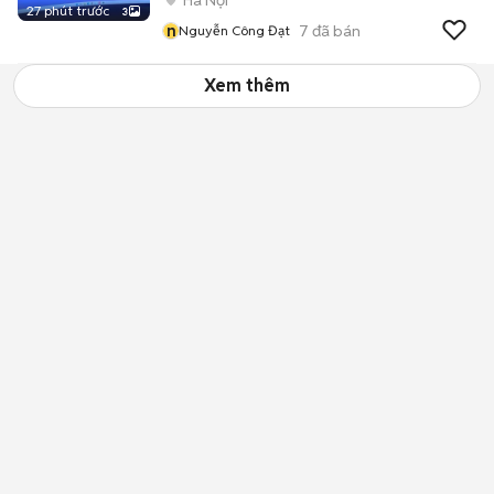
Hà Nội
27 phút trước
3
n
7
đã bán
Nguyễn Công Đạt
Xem thêm