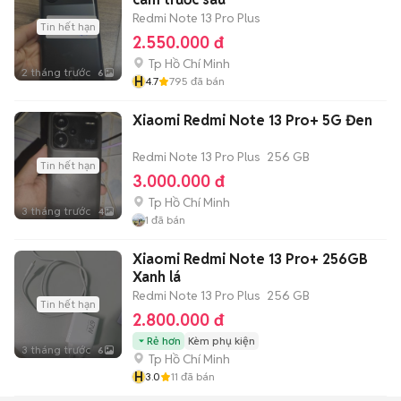
kiểm tra xong.
Redmi Note 13 Pro Plus
Tin hết hạn
2.550.000 đ
Tp Hồ Chí Minh
2 tháng trước
6
H
4.7
795
đã bán
Xiaomi Redmi Note 13 Pro+ 5G Đen
Redmi Note 13 Pro Plus
256 GB
Tin hết hạn
3.000.000 đ
Tp Hồ Chí Minh
3 tháng trước
4
1
đã bán
Xiaomi Redmi Note 13 Pro+ 256GB
Xanh lá
Redmi Note 13 Pro Plus
256 GB
Tin hết hạn
2.800.000 đ
Rẻ hơn
Kèm phụ kiện
3 tháng trước
6
Tp Hồ Chí Minh
H
3.0
11
đã bán