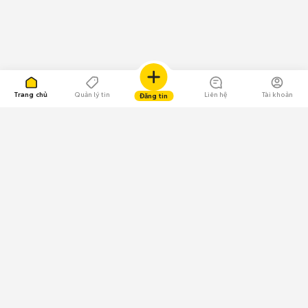
Trang chủ
Quản lý tin
Liên hệ
Tài khoản
Đăng tin
109.000 Bình chọn
Tải ứng dụng Chợ Tốt
Về Chợ Tốt
Quy chế sàn