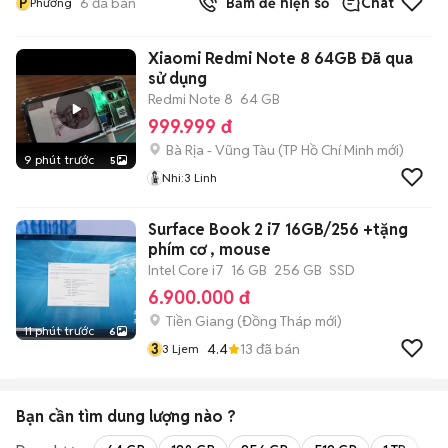
P
6
đã bán
Bấm để hiện số
Chat
Phương
Xiaomi Redmi Note 8 64GB Đã qua
sử dụng
Redmi Note 8
64 GB
999.999 đ
Bà Rịa - Vũng Tàu
(
TP Hồ Chí Minh
mới)
9 phút trước
5
Nhi:3 Linh
Surface Book 2 i7 16GB/256 +tặng
phím cơ , mouse
Intel Core i7
16 GB
256 GB
SSD
6.900.000 đ
Tiền Giang
(
Đồng Tháp
mới)
11 phút trước
6
3
4.4
13
đã bán
3 Ljem
Bạn cần tìm
dung lượng
nào ?