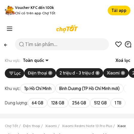
Voucher KFC đến 100k
Tải app
Chỉ có trên app Chợ Tốt
Khu vực:
Toàn quốc
Xoá lọc
Điện thoại
2 triệu đ - 3 triệu đ
Xiaomi
Lọc
Khu vực:
Tp Hồ Chí Minh
Bình Dương (TP Hồ Chí Minh mới)
Bà 
Dung lượng:
64 GB
128 GB
256 GB
512 GB
1 TB
2 
Chợ Tốt
Điện thoại
Xiaomi
Xiaomi Redmi Note 13 Pro Plus
Xiaomi Red