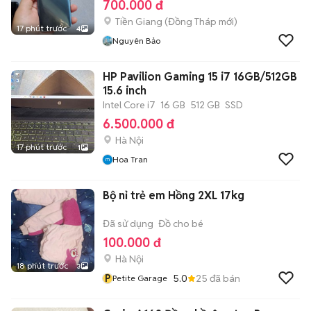
700.000 đ
Tiền Giang
(
Đồng Tháp
mới)
17 phút trước
4
Nguyên Bảo
HP Pavilion Gaming 15 i7 16GB/512GB
15.6 inch
Intel Core i7
16 GB
512 GB
SSD
6.500.000 đ
Hà Nội
17 phút trước
1
Hoa Tran
Bộ nỉ trẻ em Hồng 2XL 17kg
Đã sử dụng
Đồ cho bé
100.000 đ
Hà Nội
18 phút trước
3
P
5.0
25
đã bán
Petite Garage