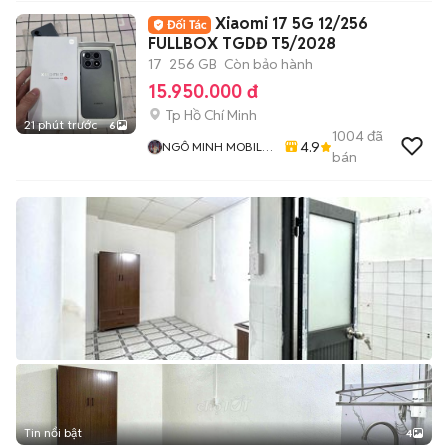
Xiaomi 17 5G 12/256
FULLBOX TGDĐ T5/2028
17
256 GB
Còn bảo hành
15.950.000 đ
Tp Hồ Chí Minh
21 phút trước
6
1004
đã
4.9
NGÔ MINH MOBILE
bán
SHOP
Tin nổi bật
4