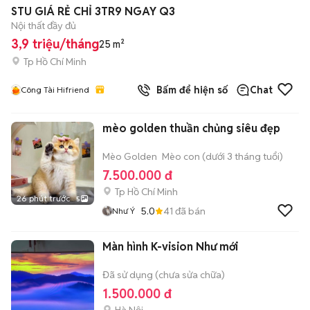
STU GIÁ RẺ CHỈ 3TR9 NGAY Q3
Nội thất đầy đủ
3,9 triệu/tháng
25 m²
Tp Hồ Chí Minh
Bấm để hiện số
Chat
Công Tài Hifriend
mèo golden thuần chủng siêu đẹp
Mèo Golden
Mèo con (dưới 3 tháng tuổi)
7.500.000 đ
Tp Hồ Chí Minh
26 phút trước
5
5.0
41
đã bán
Như Ý
Màn hình K-vision Như mới
Đã sử dụng (chưa sửa chữa)
1.500.000 đ