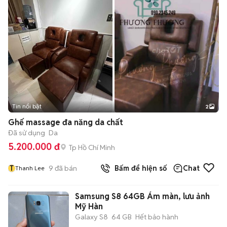
Tin nổi bật
2
Ghế massage đa năng da chất
Đã sử dụng
Da
5.200.000 đ
Tp Hồ Chí Minh
T
9
đã bán
Bấm để hiện số
Chat
Thanh Lee
Samsung S8 64GB Ám màn, lưu ảnh
Mỹ Hàn
Galaxy S8
64 GB
Hết bảo hành