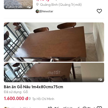
Quảng Bình
(
Quảng Trị
mới)
6 phút trước
3
源Newstar
Tin nổi bật
3
Bàn ăn Gỗ Nâu 1m4x80cmx75cm
Đã sử dụng
Gỗ
1.600.000 đ
Tp Hồ Chí Minh