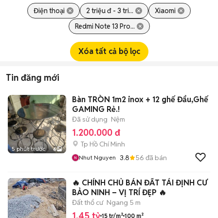
Điện thoại
2 triệu đ - 3 tri...
Xiaomi
Redmi Note 13 Pro...
Xóa tất cả bộ lọc
Tin đăng mới
Bàn TRÒN 1m2 inox + 12 ghế Đẩu,Ghế
GAMING Rẻ.!
Đã sử dụng
Nệm
1.200.000 đ
Tp Hồ Chí Minh
5 phút trước
6
3.8
56
đã bán
Nhut Nguyen
🔥 CHÍNH CHỦ BÁN ĐẤT TÁI ĐỊNH CƯ
BẢO NINH – VỊ TRÍ ĐẸP 🔥
Đất thổ cư
Ngang 5 m
1,45 tỷ
15 tr/m²
100 m²