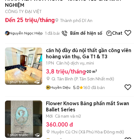
NGHIỆM
CÔNG TY ĐẠI VIỆT
Đến 25 triệu/tháng
Thành phố Dĩ An
1
đã bán
Bấm để hiện số
Chat
Nguyễn Ngọc Hiệp
căn hộ đầy đủ nội thất gần công viên
hoàng văn thụ, Ga T1 & T3
1 PN
Căn hộ dịch vụ, mini
3,8 triệu/tháng
20 m²
Q. Tân Bình
(
P. Tân Sơn Nhất
mới)
1 phút trước
4
H
5.0
160
đã bán
Huyền Diệu
Flower Knows Bảng phấn mắt Swan
Ballet Series
Mới
Cả nam và nữ
360.000 đ
Huyện Củ Chi
(
Xã Phú Hòa Đông
mới)
1 phút trước
1