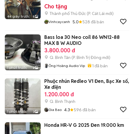
Cho tặng
Thành phố Thủ Đức
(
P. Cát Lái
mới)
44 giây trước
5
5.0
528
đã bán
Vinhcaycanh
Bass loa 30 Neo coil 86 WN12-88
MAX B W AUDIO
3.800.000 đ
Q. Bình Tân
(
P. Bình Trị Đông
mới)
1
đã bán
Ông Hoàng Audio Vip
1 phút trước
2
Phuộc nhún Redleo V1 Đen, Bạc Xe số,
Xe điện
1.200.000 đ
Q. Bình Thạnh
4.3
596
đã bán
Gia Bao
1 phút trước
3
Honda HR-V G 2025 Đen 19.000 km