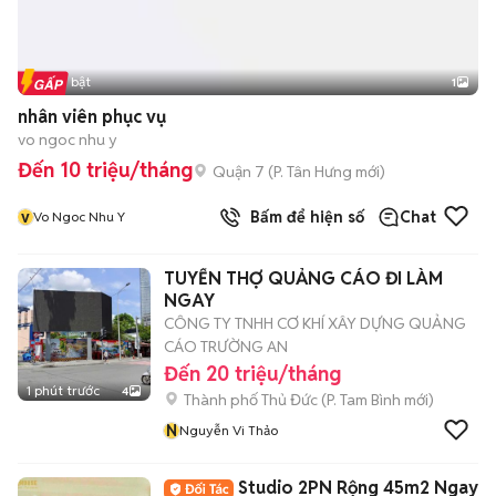
Tin nổi bật
1
nhân viên phục vụ
vo ngoc nhu y
Đến 10 triệu/tháng
Quận 7
(
P. Tân Hưng
mới)
v
Bấm để hiện số
Chat
Vo Ngoc Nhu Y
TUYỂN THỢ QUẢNG CÁO ĐI LÀM
NGAY
CÔNG TY TNHH CƠ KHÍ XÂY DỰNG QUẢNG
CÁO TRƯỜNG AN
Đến 20 triệu/tháng
1 phút trước
4
Thành phố Thủ Đức
(
P. Tam Bình
mới)
N
Nguyễn Vi Thảo
Studio 2PN Rộng 45m2 Ngay