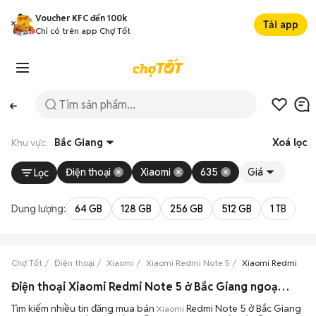
Voucher KFC đến 100k
Tải app
Chỉ có trên app Chợ Tốt
Khu vực:
Bắc Giang
Xoá lọc
Điện thoại
Xiaomi
635
Giá
Lọc
Dung lượng:
64 GB
128 GB
256 GB
512 GB
1 TB
2 
Chợ Tốt
Điện thoại
Xiaomi
Xiaomi Redmi Note 5
Xiaomi Redmi Note
Điện thoại Xiaomi Redmi Note 5 ở Bắc Giang ngoại hình đẹp
Tìm kiếm nhiều tin đăng mua bán
Redmi Note 5 ở Bắc Giang
Xiaomi