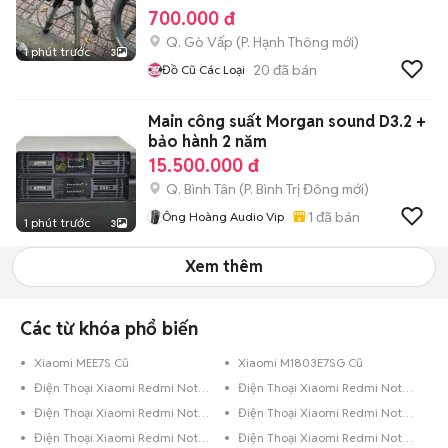
700.000 đ
Q. Gò Vấp
(
P. Hạnh Thông
mới)
1 phút trước
3
20
đã bán
Đồ Cũ Các Loại
Main công suất Morgan sound D3.2 +
bảo hành 2 năm
15.500.000 đ
Q. Bình Tân
(
P. Bình Trị Đông
mới)
1
đã bán
Ông Hoàng Audio Vip
1 phút trước
3
Xem thêm
Các từ khóa phổ biến
Xiaomi MEE7S Cũ
Xiaomi M1803E7SG Cũ
Điện Thoại Xiaomi Redmi Note 5 Xanh Dương
Điện Thoại Xiaomi Redmi Note 5 Dưới 8GB Xanh Lá
Điện Thoại Xiaomi Redmi Note 5 Dưới 8GB Hồng
Điện Thoại Xiaomi Redmi Note 5 Dưới 8GB Đỏ
Điện Thoại Xiaomi Redmi Note 5 Dưới 8GB Đen
Điện Thoại Xiaomi Redmi Note 5 Đen