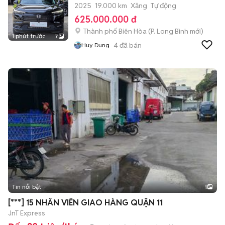
2025
19.000 km
Xăng
Tự động
625.000.000 đ
Thành phố Biên Hòa
(
P. Long Bình
mới)
1 phút trước
7
4
đã bán
Huy Dung
Tin nổi bật
1
[***] 15 NHÂN VIÊN GIAO HÀNG QUẬN 11
JnT Express