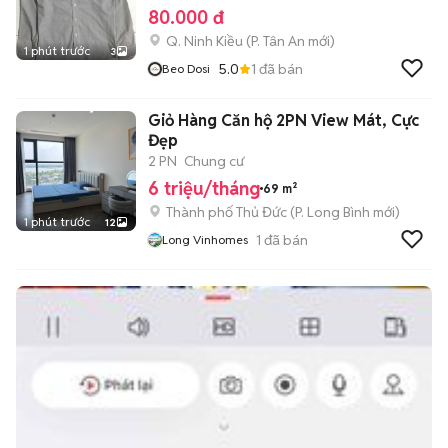
80.000 đ
Q. Ninh Kiều
(
P. Tân An
mới)
1 phút trước
3
5.0
1
đã bán
Beo Dosi
Giỏ Hàng Căn hộ 2PN View Mát, Cực
Đẹp
2 PN
Chung cư
6 triệu/tháng
69 m²
Thành phố Thủ Đức
(
P. Long Bình
mới)
1 phút trước
12
1
đã bán
Long Vinhomes