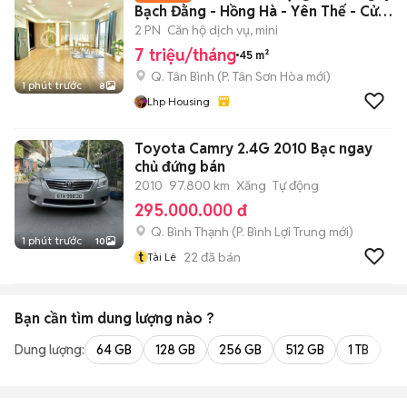
Bạch Đằng - Hồng Hà - Yên Thế - Cửu
Long
2 PN
Căn hộ dịch vụ, mini
7 triệu/tháng
45 m²
Q. Tân Bình
(
P. Tân Sơn Hòa
mới)
1 phút trước
8
Lhp Housing
Toyota Camry 2.4G 2010 Bạc ngay
chủ đứng bán
2010
97.800 km
Xăng
Tự động
295.000.000 đ
Q. Bình Thạnh
(
P. Bình Lợi Trung
mới)
1 phút trước
10
t
22
đã bán
Tài Lê
Bạn cần tìm
dung lượng
nào ?
Dung lượng:
64 GB
128 GB
256 GB
512 GB
1 TB
2 