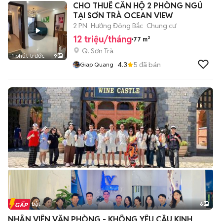
CHO THUÊ CĂN HỘ 2 PHÒNG NGỦ
TẠI SƠN TRÀ OCEAN VIEW
2 PN
Hướng Đông Bắc
Chung cư
12 triệu/tháng
77 m²
Q. Sơn Trà
1 phút trước
9
4.3
5
đã bán
Giap Quang
Tin nổi bật
6
+
2
NHÂN VIÊN VĂN PHÒNG - KHÔNG YÊU CẦU KINH