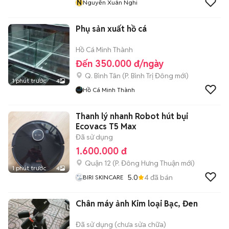
N
Nguyễn Xuân Nghi
Phụ sản xuất hồ cá
Hồ Cá Minh Thành
Đến 350.000 đ/ngày
Q. Bình Tân
(
P. Bình Trị Đông
mới)
1 phút trước
4
Hồ Cá Minh Thành
Thanh lý nhanh Robot hút bụi
Ecovacs T5 Max
Đã sử dụng
1.600.000 đ
Quận 12
(
P. Đông Hưng Thuận
mới)
1 phút trước
4
5.0
4
đã bán
BIRI SKINCARE
Chân máy ảnh Kim loại Bạc, Đen
Đã sử dụng (chưa sửa chữa)