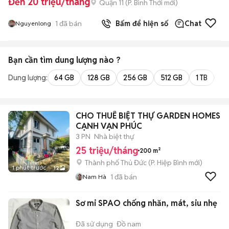
Đến 20 triệu/tháng
Quận 11
(
P. Bình Thới
mới)
1
đã bán
Bấm để hiện số
Chat
Nguyenlong
Bạn cần tìm
dung lượng
nào ?
Dung lượng:
64 GB
128 GB
256 GB
512 GB
1 TB
2 
CHO THUÊ BIỆT THỰ GARDEN HOMES
CẠNH VẠN PHÚC
3 PN
Nhà biệt thự
25 triệu/tháng
200 m²
Thành phố Thủ Đức
(
P. Hiệp Bình
mới)
1 phút trước
12
1
đã bán
Nam Hà
Sơ mi SPAO chống nhăn, mát, siu nhẹ
Đã sử dụng
Đồ nam