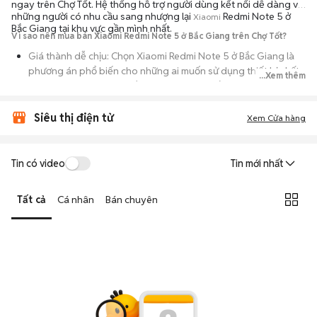
ngay trên Chợ Tốt. Hệ thống hỗ trợ người dùng kết nối dễ dàng với
những người có nhu cầu sang nhượng lại
Redmi Note 5 ở
Xiaomi
Bắc Giang tại khu vực gần mình nhất.
Vì sao nên mua bán Xiaomi Redmi Note 5 ở Bắc Giang trên Chợ Tốt?
Giá thành dễ chịu: Chọn Xiaomi Redmi Note 5 ở Bắc Giang là
phương án phổ biến cho những ai muốn sử dụng thiết bị chất
...Xem thêm
lượng nhưng không muốn chi trả mức giá đắt đỏ của máy mới.
Đa dạng người bán: Bạn có thể tìm Xiaomi Redmi Note 5 ở Bắc
Siêu thị điện tử
Xem Cửa hàng
Giang từ người dùng cá nhân thanh lý hoặc cửa hàng, với đầy
đủ các phiên bản dung lượng và màu sắc.
An tâm kiểm tra máy: Cơ chế mua bán hẹn gặp mặt giúp bạn
Tin có video
Tin mới nhất
trực tiếp cầm nắm, thử nghiệm các tính năng của máy để đảm
bảo máy hoạt động ổn định.
Tất cả
Cá nhân
Bán chuyên
Tiết kiệm thời gian: Quy trình trao đổi trực tiếp, không qua các
bước chờ đợi vận chuyển rườm rà, tiền trao cháo múc ngay khi
kiểm tra xong.