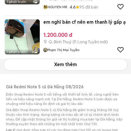
1 phút trước
1
N
4.6
95
đã bán
NGUYEN MR
em nghĩ bán cf nên em thanh lý gấp ạ
1.200.000 đ
Q. Bình Thuỷ
(
P. Long Tuyền
mới)
Phạm Thị Mai Tuyền
1 phút trước
2
Xem thêm
Giá Redmi Note 5 cũ Đà Nẵng 08/2026
Điện thoại Redmi Note 5 nổi tiếng với thiết kế tinh tế, công nghệ tiên
tiến và hiệu năng mạnh mẽ. Tại Đà Nẵng, Redmi Note 5 luôn được ưa
chuộng nhờ hiệu năng ổn định và giá trị lâu dài.
Giá điện thoại Redmi Note 5 cũ Đà Nẵng đã giảm trong tháng 08 tuỳ
thuộc vào tình trạng, dung lượng và màu sắc sẽ có sự chênh lệch khác
nhau. Để cập nhật thông tin giá và thị trường mua bán tại Đà Nẵng, hãy
thường xuyên theo dõi những tin mới nhất trên Chợ Tốt.
Lưu ý:
Giá được tổng hợp từ các tin đăng trên Chợ Tốt và chỉ mang tính