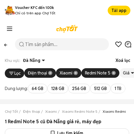
Voucher KFC đến 100k
Tải app
Chỉ có trên app Chợ Tốt
Khu vực:
Đà Nẵng
Xoá lọc
Điện thoại
Xiaomi
Redmi Note 5
Giá
Lọc
Dung lượng:
64 GB
128 GB
256 GB
512 GB
1 TB
2 
Chợ Tốt
Điện thoại
Xiaomi
Xiaomi Redmi Note 5
Xiaomi Redmi Not
1 Redmi Note 5 cũ Đà Nẵng giá rẻ, máy đẹp
Lưu tìm kiếm