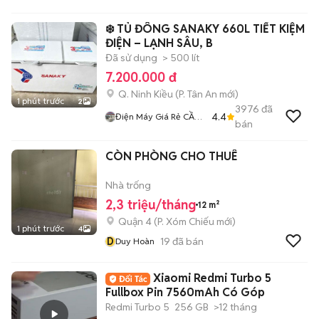
❄️ TỦ ĐÔNG SANAKY 660L TIẾT KIỆM
ĐIỆN – LẠNH SÂU, B
Đã sử dụng
> 500 lít
7.200.000 đ
Q. Ninh Kiều
(
P. Tân An
mới)
1 phút trước
2
3976
đã
4.4
Điện Máy Giá Rẻ CẦN
bán
THƠ
CÒN PHÒNG CHO THUÊ
Nhà trống
2,3 triệu/tháng
12 m²
Quận 4
(
P. Xóm Chiếu
mới)
1 phút trước
4
D
19
đã bán
Duy Hoàn
Xiaomi Redmi Turbo 5
Fullbox Pin 7560mAh Có Góp
Redmi Turbo 5
256 GB
>12 tháng