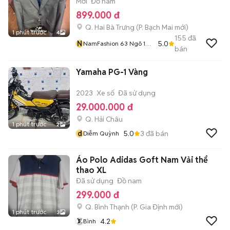
Mới
Đồ nam
899.000 đ
Q. Hai Bà Trưng
(
P. Bạch Mai
mới)
1 phút trước
4
155
đã
N
5.0
NamFashion 63 Ngõ 105
bán
Bạch Mai
Yamaha PG-1 Vàng
2023
Xe số
Đã sử dụng
29.000.000 đ
Q. Hải Châu
1 phút trước
2
d
5.0
3
đã bán
Diễm Quỳnh
Áo Polo Adidas Goft Nam Vải thể
thao XL
Đã sử dụng
Đồ nam
299.000 đ
Q. Bình Thạnh
(
P. Gia Định
mới)
1 phút trước
3
4.2
Bình