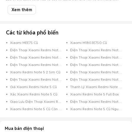
chất tham khảo.
Xem thêm
Chợ Tốt - Địa chỉ mua bán Redmi Note 5 cũ giá tốt nhất tại Đà Nẵng!
Các từ khóa phổ biến
Xiaomi MEE7S Cũ
Xiaomi M1803E7SG Cũ
Điện Thoại Xiaomi Redmi Note 5 Xanh Dương
Điện Thoại Xiaomi Redmi Note 5 Dưới 8GB Xanh Lá
Điện Thoại Xiaomi Redmi Note 5 Dưới 8GB Hồng
Điện Thoại Xiaomi Redmi Note 5 Dưới 8GB Đỏ
Điện Thoại Xiaomi Redmi Note 5 Dưới 8GB Đen
Điện Thoại Xiaomi Redmi Note 5 Đen
Xiaomi Redmi Note 5 2 Sim Cũ
Điện Thoại Xiaomi Redmi Note 5 128GB Xanh Dương
Điện Thoại Xiaomi Redmi Note 5 128GB Vàng
Điện Thoại Xiaomi Redmi Note 5 128GB Đen Bóng
Giá Xiaomi Redmi Note 5 Cũ
Thanh Lý Xiaomi Redmi Note 5 Cũ
Xác Xiaomi Redmi Note 5 Cũ
Xiaomi Redmi Note 5 Full Box
Giao Lưu Điện Thoại Xiaomi Redmi Note 5
Điện Thoại Xiaomi Redmi Note 5 Trả Góp
Xiaomi Redmi Note 5 Cũ Còn Bảo Hành
Xiaomi Redmi Note 5 Cũ Nguyên Zin
Mua bán điện thoại