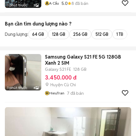
A
5.0
8
đã bán
A Cẩu
1 phút trước
3
Bạn cần tìm
dung lượng
nào ?
Dung lượng:
64 GB
128 GB
256 GB
512 GB
1 TB
2 
Samsung Galaxy S21 FE 5G 128GB
Xanh 2 SIM
Galaxy S21 FE
128 GB
3.450.000 đ
Huyện Củ Chi
1 phút trước
4
H
7
đã bán
HieuTran