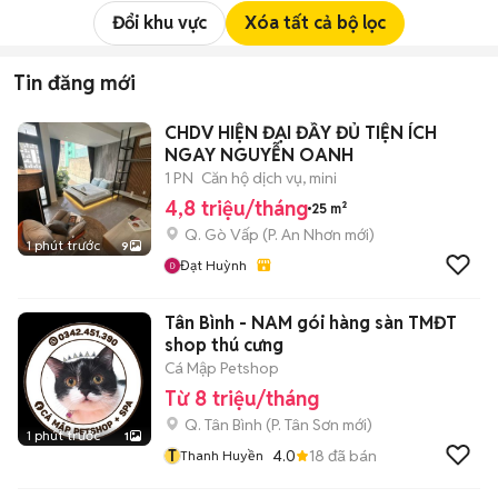
Đổi khu vực
Xóa tất cả bộ lọc
Tin đăng mới
CHDV HIỆN ĐẠI ĐẦY ĐỦ TIỆN ÍCH
NGAY NGUYỄN OANH
1 PN
Căn hộ dịch vụ, mini
4,8 triệu/tháng
25 m²
Q. Gò Vấp
(
P. An Nhơn
mới)
1 phút trước
9
Đạt Huỳnh
Tân Bình - NAM gói hàng sàn TMĐT
shop thú cưng
Cá Mập Petshop
Từ 8 triệu/tháng
Q. Tân Bình
(
P. Tân Sơn
mới)
1 phút trước
1
T
4.0
18
đã bán
Thanh Huyền