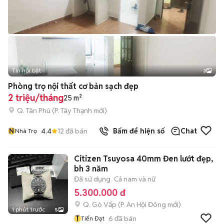
Tin nổi bật
3
Phòng trọ nội thất cơ bản sạch đẹp
2 triệu/tháng
25 m²
Q. Tân Phú
(
P. Tây Thạnh
mới)
N
4.4
12
đã bán
Bấm để hiện số
Chat
Nhà Trọ
Citizen Tsuyosa 40mm Đen lướt đẹp,
bh 3 năm
Đã sử dụng
Cả nam và nữ
5.300.000 đ
Q. Gò Vấp
(
P. An Hội Đông
mới)
1 phút trước
5
T
6
đã bán
Tiến Đạt