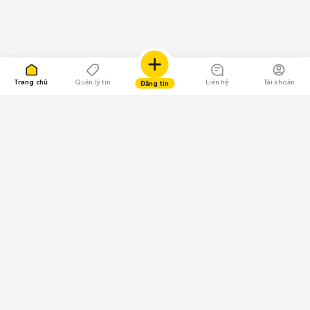
Trang chủ
Quản lý tin
Liên hệ
Tài khoản
Đăng tin
109.000 Bình chọn
Tải ứng dụng Chợ Tốt
Về Chợ Tốt
Quy chế sàn
Chính sách bảo mật
Giải quyết tranh chấp
CÔNG TY TNHH CHỢ TỐT - Người đại diện theo pháp luật:
Nguyễn Trọng Tấn; GPDKKD: 0312120782 do Sở KH & ĐT TP.HCM cấp ngày