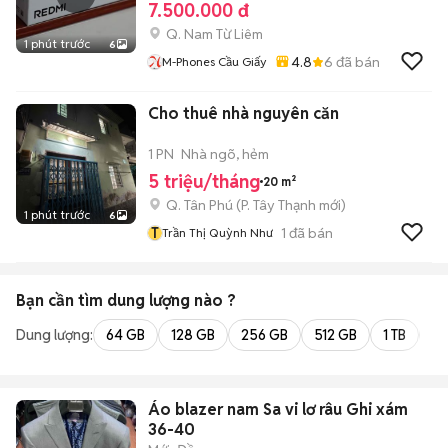
7.500.000 đ
Q. Nam Từ Liêm
1 phút trước
6
4.8
6
đã bán
M-Phones Cầu Giấy
Cho thuê nhà nguyên căn
1 PN
Nhà ngõ, hẻm
5 triệu/tháng
20 m²
Q. Tân Phú
(
P. Tây Thạnh
mới)
1 phút trước
6
T
1
đã bán
Trần Thị Quỳnh Như
Bạn cần tìm
dung lượng
nào ?
Dung lượng:
64 GB
128 GB
256 GB
512 GB
1 TB
2 
Áo blazer nam Sa vi lơ râu Ghi xám
36-40