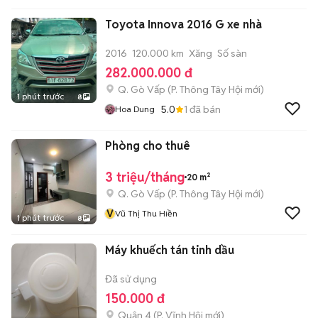
Toyota Innova 2016 G xe nhà
2016
120.000 km
Xăng
Số sàn
282.000.000 đ
Q. Gò Vấp
(
P. Thông Tây Hội
mới)
1 phút trước
8
5.0
1
đã bán
Hoa Dung
Phòng cho thuê
3 triệu/tháng
20 m²
Q. Gò Vấp
(
P. Thông Tây Hội
mới)
V
Vũ Thị Thu Hiền
1 phút trước
8
Máy khuếch tán tinh dầu
Đã sử dụng
150.000 đ
Quận 4
(
P. Vĩnh Hội
mới)