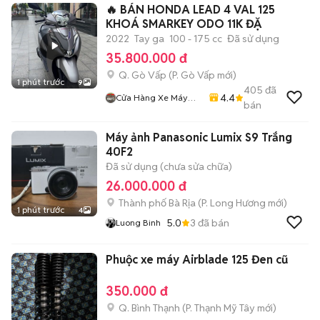
🔥 BÁN HONDA LEAD 4 VAL 125
KHOÁ SMARKEY ODO 11K ĐẶ
2022
Tay ga
100 - 175 cc
Đã sử dụng
35.800.000 đ
Q. Gò Vấp
(
P. Gò Vấp
mới)
1 phút trước
9
405
đã
4.4
Cửa Hàng Xe Máy
bán
Long Thịnh
Máy ảnh Panasonic Lumix S9 Trắng
40F2
Đã sử dụng (chưa sửa chữa)
26.000.000 đ
Thành phố Bà Rịa
(
P. Long Hương
mới)
1 phút trước
4
5.0
3
đã bán
Luong Binh
Phuộc xe máy Airblade 125 Đen cũ
350.000 đ
Q. Bình Thạnh
(
P. Thạnh Mỹ Tây
mới)