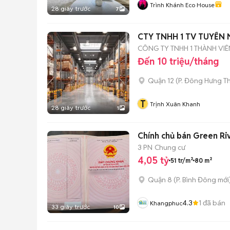
Trình Khánh Eco House
28 giây trước
7
CTY TNHH 1 TV TUYỂN
CÔNG TY TNHH 1 THÀNH VI
Đến 10 triệu/tháng
Quận 12
(
P. Đông Hưng T
T
Trịnh Xuân Khanh
28 giây trước
1
Chính chủ bán Green R
3 PN
Chung cư
4,05 tỷ
51 tr/m²
80 m²
Quận 8
(
P. Bình Đông
mới
4.3
1
đã bán
Khangphuc
33 giây trước
10