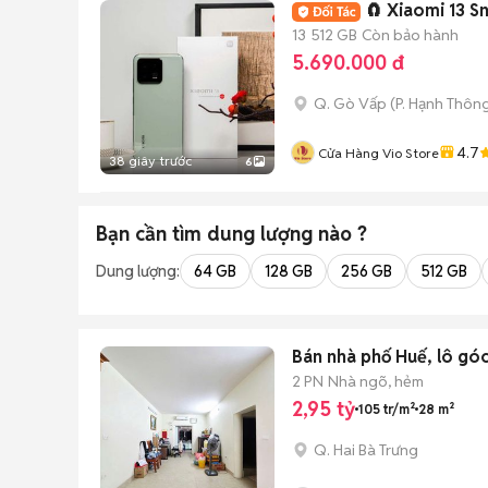
🧲 Xiaomi 13 
13
512 GB
Còn bảo hành
5.690.000 đ
Q. Gò Vấp
(
P. Hạnh Thôn
4.7
Cửa Hàng Vio Store
38 giây trước
6
Bạn cần tìm
dung lượng
nào ?
Dung lượng:
64 GB
128 GB
256 GB
512 GB
Bán nhà phố Huế, lô góc
2 PN
Nhà ngõ, hẻm
2,95 tỷ
105 tr/m²
28 m²
Q. Hai Bà Trưng