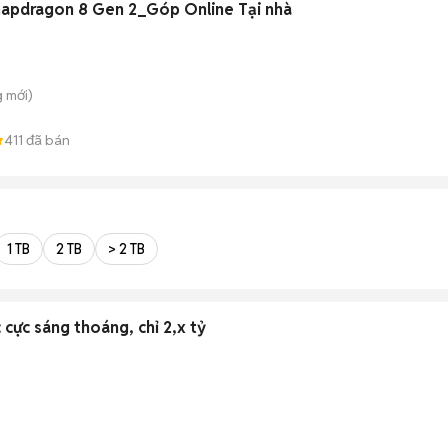
Snapdragon 8 Gen 2_Góp Online Tại nhà
g
mới)
411
đã bán
1 TB
2 TB
> 2 TB
 cực sáng thoáng, chỉ 2,x tỷ