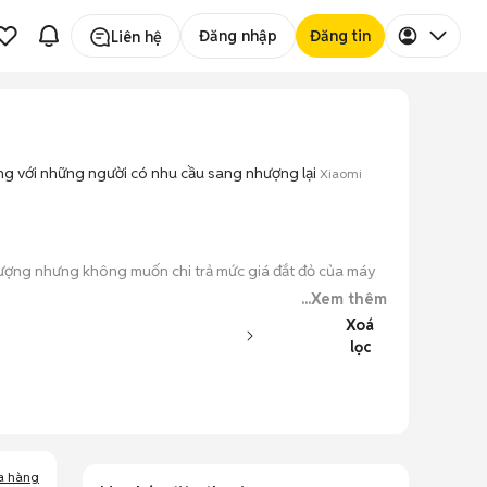
Đăng nhập
Đăng tin
Liên hệ
àng với những người có nhu cầu sang nhượng lại
Xiaomi
 lượng nhưng không muốn chi trả mức giá đắt đỏ của máy
...Xem thêm
Xoá
y đủ các phiên bản dung lượng và màu sắc.
lọc
o máy hoạt động ổn định.
 kiểm tra xong.
a hàng