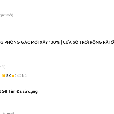
Ngạc
mới)
G PHÒNG GÁC MỚI XÂY 100% | CỬA SỔ TRỜI RỘNG RÃI Ở
ới)
5.0
2
đã bán
6GB Tím Đã sử dụng
huận
mới)