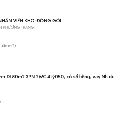
 NHÂN VIÊN KHO-ĐÓNG GÓI
ÊN PHƯƠNG TRANG
huận
mới)
iver Dt80m2 3PN 2WC 4tỷ050, có sổ hồng, vay Nh dc
)