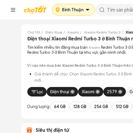
Bình Thuận
Chợ Tốt
Điện thoại
Xiaomi
Xiaomi Redmi Turbo 3
Xia
Điện thoại Xiaomi Redmi Turbo 3 ở Bình Thuận 
Tìm kiếm nhiều tin đăng mua bán
Redmi Turbo 3 ở 
Xiaomi
Redmi Turbo 3 ở Bình Thuận tại khu vực gần mình nhất.
Vì sao nên mua bán Xiaomi Redmi Turbo 3 ở Bình Thuận trên 
Giá thành dễ chịu: Chọn Xiaomi Redmi Turbo 3 ở Bình
mới.
Đa dạng người bán: Bạn có thể tìm Xiaomi Redmi Turb
Lọc
Điện thoại
Xiaomi
2579
G
An tâm kiểm tra máy: Cơ chế mua bán hẹn gặp mặt gi
Dung lượng:
64 GB
128 GB
256 GB
512 GB
Tiết kiệm thời gian: Quy trình trao đổi trực tiếp, kh
Siêu thị điện tử