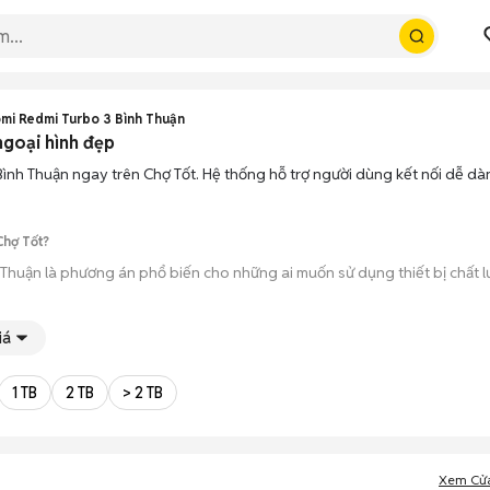
omi Redmi Turbo 3 Bình Thuận
ngoại hình đẹp
Bình Thuận ngay trên Chợ Tốt. Hệ thống hỗ trợ người dùng kết nối dễ d
Chợ Tốt?
 Thuận là phương án phổ biến cho những ai muốn sử dụng thiết bị chất
o 3 ở Bình Thuận từ người dùng cá nhân thanh lý hoặc cửa hàng, với đầ
iá
úp bạn trực tiếp cầm nắm, thử nghiệm các tính năng của máy để đảm bả
1 TB
2 TB
> 2 TB
ông qua các bước chờ đợi vận chuyển rườm rà, tiền trao cháo múc ngay khi
Xem Cử