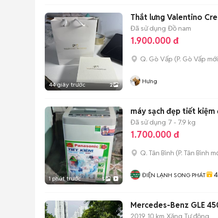
Thắt lưng Valentino Cr
Đã sử dụng
Đồ nam
1.900.000 đ
Q. Gò Vấp
(
P. Gò Vấp
mới
Hưng
44 giây trước
2
máy sạch đẹp tiết kiệm 
Đã sử dụng
7 - 7.9 kg
1.700.000 đ
Q. Tân Bình
(
P. Tân Bình
mớ
4
ĐIỆN LẠNH SONG PHÁT
1 phút trước
5
Mercedes-Benz GLE 450
2019
10 km
Xăng
Tự động