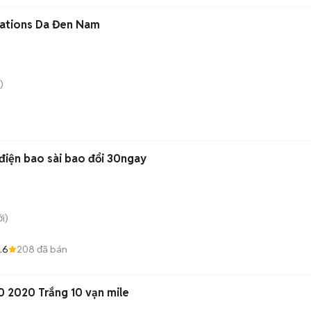
eations Da Đen Nam
)
điện bao sài bao đổi 30ngay
i)
.6
208
đã bán
 2020 Trắng 10 vạn mile