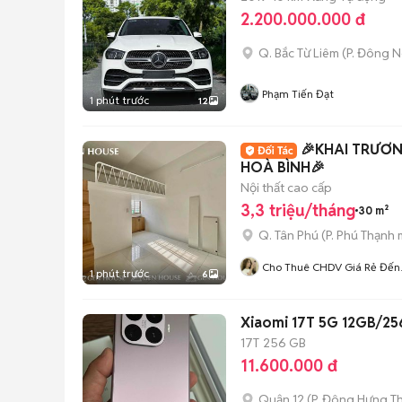
2.200.000.000 đ
Q. Bắc Từ Liêm
(
P. Đông 
Phạm Tiến Đạt
1 phút trước
12
🎉KHAI TRƯƠN
HOÀ BÌNH🎉
Nội thất cao cấp
3,3 triệu/tháng
30 m²
Q. Tân Phú
(
P. Phú Thạnh
m
Cho Thuê CHDV Giá Rẻ Đến
1 phút trước
6
Cao Cấp Tại Tân Phú - Bình
Tân
Xiaomi 17T 5G 12GB/25
17T
256 GB
11.600.000 đ
Quận 12
(
P. Đông Hưng T