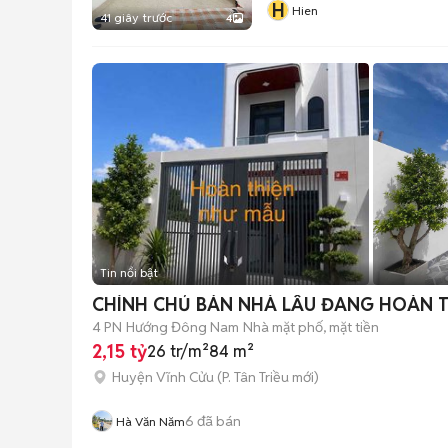
H
Hien
41 giây trước
4
Tin nổi bật
CHÍNH CHỦ BÁN NHÀ LẦU ĐANG HOÀN T
4 PN
Hướng Đông Nam
Nhà mặt phố, mặt tiền
2,15 tỷ
26 tr/m²
84 m²
Huyện Vĩnh Cửu
(
P. Tân Triều
mới)
6
đã bán
Hà Văn Năm