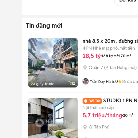
Tin đăng mới
nhà 8.5 x 20m . đường s
4 PN
Nhà mặt phố, mặt tiền
28,5 tỷ
168 tr/m²
170 m²
Quận 7
(
P. Tân Hưng
mới)
5.0
16
đã b
Trần Duy Hải
23 giây trước
3
STUDIO 1 PN 
Nội thất cao cấp
5,7 triệu/tháng
20 m²
Q. Tân Phú