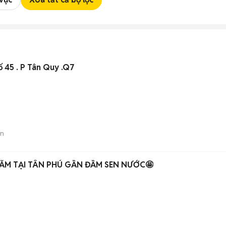
ố 45 . P Tân Quy .Q7
án
NẰM TẠI TÂN PHÚ GẦN ĐẦM SEN NƯỚC🤩