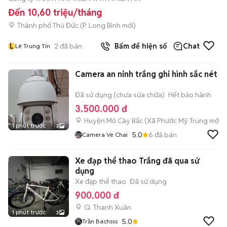
Đến 10,60 triệu/tháng
Thành phố Thủ Đức
(
P. Long Bình
mới)
L
2
đã bán
Bấm để hiện số
Chat
Lê Trung Tín
Camera an ninh trắng ghi hình sắc nét
Đã sử dụng (chưa sửa chữa)
Hết bảo hành
3.500.000 đ
Huyện Mỏ Cày Bắc
(
Xã Phước Mỹ Trung
mới)
1 phút trước
3
5.0
6
đã bán
Camera Ve Chai
Xe đạp thể thao Trắng đã qua sử
dụng
Xe đạp thể thao
Đã sử dụng
900.000 đ
Q. Thanh Xuân
1 phút trước
3
5.0
Trần Bachsss