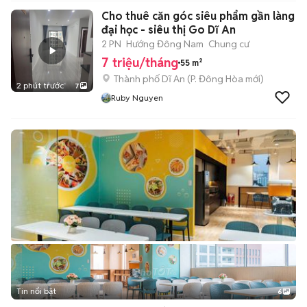
Cho thuê căn góc siêu phẩm gần làng
đại học - siêu thị Go Dĩ An
2 PN
Hướng Đông Nam
Chung cư
7 triệu/tháng
55 m²
Thành phố Dĩ An
(
P. Đông Hòa
mới)
2 phút trước
7
Ruby Nguyen
Tin nổi bật
6
+
2