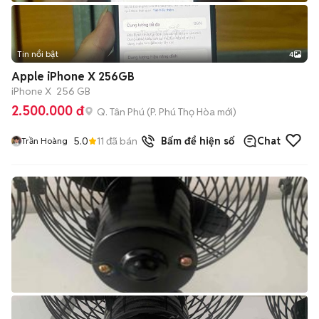
Tin nổi bật
4
Apple iPhone X 256GB
iPhone X
256 GB
2.500.000 đ
Q. Tân Phú
(
P. Phú Thọ Hòa
mới)
5.0
11
đã bán
Bấm để hiện số
Chat
Trần Hoàng