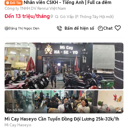
Nhân viên CSKH - Tiếng Anh | Full ca đêm
Công ty TNHH DV Renrui Việt Nam
Đến 13 triệu/tháng
Q. Gò Vấp
(
P. Thông Tây Hội
mới)
Bấm để hiện số
Chat
Đặng Thị Ngọc Dẹn
Tin nổi bật
3
Mì Cay Haseyo Cần Tuyển Đồng Đội Lương 25k-32k/1h
Mì Cay Haseyo