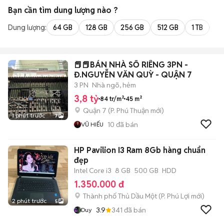
Bạn cần tìm
dung lượng
nào ?
Dung lượng:
64 GB
128 GB
256 GB
512 GB
1 TB
2 
📕📕BÁN NHÀ SỔ RIÊNG 3PN -
Đ.NGUYỄN VĂN QUỲ - QUẬN 7
3 PN
Nhà ngõ, hẻm
3,8 tỷ
84 tr/m²
45 m²
Quận 7
(
P. Phú Thuận
mới)
1 phút trước
7
10
đã bán
VŨ HIẾU
HP Pavilion I3 Ram 8Gb hàng chuẩn
đẹp
Intel Core i3
8 GB
500 GB
HDD
1.350.000 đ
Thành phố Thủ Dầu Một
(
P. Phú Lợi
mới)
2 phút trước
5
3.9
341
đã bán
Duy