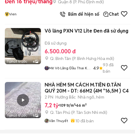
Đến 16 triệu/tháng
Quận 8
(
P. Phú Định
mới)
V
Bấm để hiện số
Chat
Vien
Vô lăng PXN V12 Lite Đen đã sử dụng
Đã sử dụng
6.500.000 đ
Q. Bình Tân
(
P. Bình Hưng Hòa
mới)
1 phút trước
6
93
đã
4.9
Mê Vô Lăng Đầu Thai K
bán
Hết
NHÀ HẺM 5M CÁCH M.TIỀN Đ.TÂN
QUÝ 20M - DT: 66M2 (4M *16,5M ) C4
2 PN
Hướng Bắc
Nhà ngõ, hẻm
7,2 tỷ
109 tr/m²
66 m²
Q. Tân Phú
(
P. Tân Sơn Nhì
mới)
1 phút trước
5
10
đã bán
Văn Thuyết