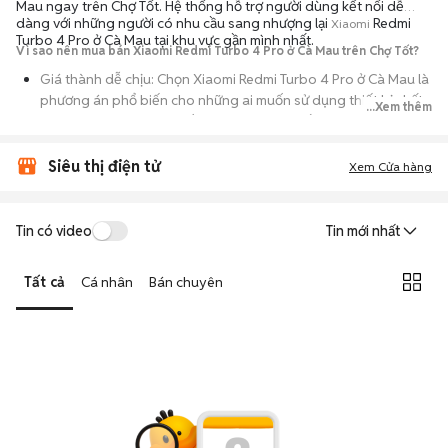
Mau ngay trên Chợ Tốt. Hệ thống hỗ trợ người dùng kết nối dễ
dàng với những người có nhu cầu sang nhượng lại
Redmi
Xiaomi
Turbo 4 Pro ở Cà Mau tại khu vực gần mình nhất.
Vì sao nên mua bán Xiaomi Redmi Turbo 4 Pro ở Cà Mau trên Chợ Tốt?
Giá thành dễ chịu: Chọn Xiaomi Redmi Turbo 4 Pro ở Cà Mau là
phương án phổ biến cho những ai muốn sử dụng thiết bị chất
...Xem thêm
lượng nhưng không muốn chi trả mức giá đắt đỏ của máy mới.
Đa dạng người bán: Bạn có thể tìm Xiaomi Redmi Turbo 4 Pro ở
Siêu thị điện tử
Xem Cửa hàng
Cà Mau từ người dùng cá nhân thanh lý hoặc cửa hàng, với đầy
đủ các phiên bản dung lượng và màu sắc.
An tâm kiểm tra máy: Cơ chế mua bán hẹn gặp mặt giúp bạn
Tin có video
Tin mới nhất
trực tiếp cầm nắm, thử nghiệm các tính năng của máy để đảm
bảo máy hoạt động ổn định.
Tất cả
Cá nhân
Bán chuyên
Tiết kiệm thời gian: Quy trình trao đổi trực tiếp, không qua các
bước chờ đợi vận chuyển rườm rà, tiền trao cháo múc ngay khi
kiểm tra xong.