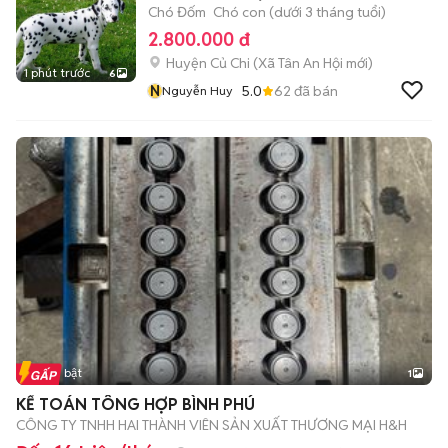
Chó Đốm
Chó con (dưới 3 tháng tuổi)
2.800.000 đ
Huyện Củ Chi
(
Xã Tân An Hội
mới)
1 phút trước
6
N
5.0
62
đã bán
Nguyễn Huy
Tin nổi bật
1
KẾ TOÁN TÔNG HỢP BÌNH PHÚ
CÔNG TY TNHH HAI THÀNH VIÊN SẢN XUẤT THƯƠNG MẠI H&H