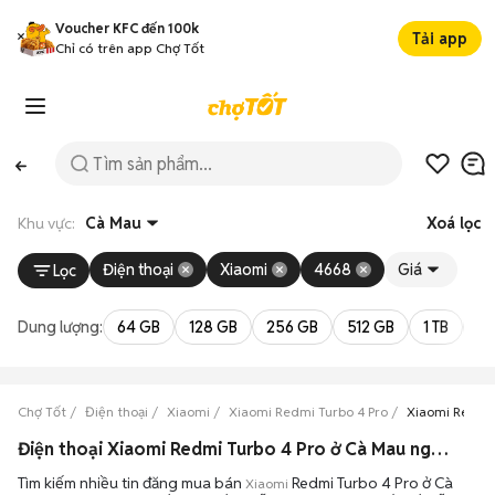
Voucher KFC đến 100k
Tải app
Chỉ có trên app Chợ Tốt
Khu vực:
Cà Mau
Xoá lọc
Điện thoại
Xiaomi
4668
Giá
Lọc
Dung lượng:
64 GB
128 GB
256 GB
512 GB
1 TB
2 
Chợ Tốt
Điện thoại
Xiaomi
Xiaomi Redmi Turbo 4 Pro
Xiaomi Redmi 
Điện thoại Xiaomi Redmi Turbo 4 Pro ở Cà Mau ngoại hình đẹp
Tìm kiếm nhiều tin đăng mua bán
Redmi Turbo 4 Pro ở Cà
Xiaomi