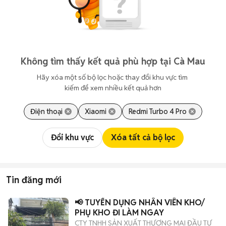
Không tìm thấy kết quả phù hợp tại Cà Mau
Hãy xóa một số bộ lọc hoặc thay đổi khu vực tìm 
kiếm để xem nhiều kết quả hơn
Điện thoại
Xiaomi
Redmi Turbo 4 Pro
Đổi khu vực
Xóa tất cả bộ lọc
Tin đăng mới
📢 TUYỂN DỤNG NHÂN VIÊN KHO/
PHỤ KHO ĐI LÀM NGAY
CTY TNHH SẢN XUẤT THƯƠNG MẠI ĐẦU TƯ