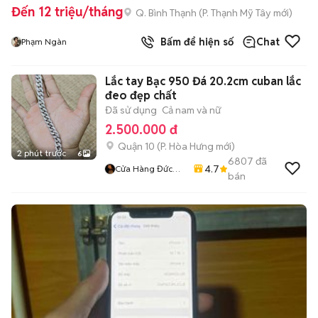
Đến 12 triệu/tháng
Q. Bình Thạnh
(
P. Thạnh Mỹ Tây
mới)
Bấm để hiện số
Chat
Phạm Ngàn
Lắc tay Bạc 950 Đá 20.2cm cuban lắc
đeo đẹp chất
Đã sử dụng
Cả nam và nữ
2.500.000 đ
Quận 10
(
P. Hòa Hưng
mới)
2 phút trước
6
6807
đã
4.7
Cửa Hàng Đức
bán
Tuấn