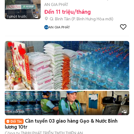
AN GIA PHÁT
Đến 11 triệu/tháng
1 phút trước
1
Q. Bình Tân
(
P. Bình Hưng Hòa
mới)
AN GIA PHÁT
Tin nổi bật
4
Cần tuyển 03 giao hàng Gạo & Nước Bình
lương 10tr
Công ty TNHH PHÁT TRIỂN TMTH THIÊN AN