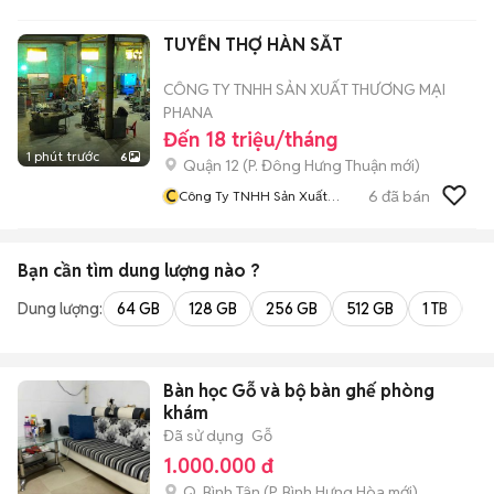
TUYỂN THỢ HÀN SẮT
CÔNG TY TNHH SẢN XUẤT THƯƠNG MẠI
PHANA
Đến 18 triệu/tháng
1 phút trước
6
Quận 12
(
P. Đông Hưng Thuận
mới)
C
6
đã bán
Công Ty TNHH Sản Xuất
Thương Mại PhaNa
Bạn cần tìm
dung lượng
nào ?
Dung lượng:
64 GB
128 GB
256 GB
512 GB
1 TB
2 
Bàn học Gỗ và bộ bàn ghế phòng
khám
Đã sử dụng
Gỗ
1.000.000 đ
Q. Bình Tân
(
P. Bình Hưng Hòa
mới)