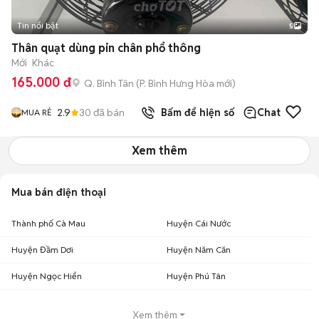
Tin nổi bật
5
Thân quạt dùng pin chân phổ thông
Mới
Khác
165.000 đ
Q. Bình Tân
(
P. Bình Hưng Hòa
mới)
2.9
30
đã bán
Bấm để hiện số
Chat
MUA RẺ
Xem thêm
Mua bán điện thoại
Thành phố Cà Mau
Huyện Cái Nước
Huyện Đầm Dơi
Huyện Năm Căn
Huyện Ngọc Hiển
Huyện Phú Tân
Xem thêm