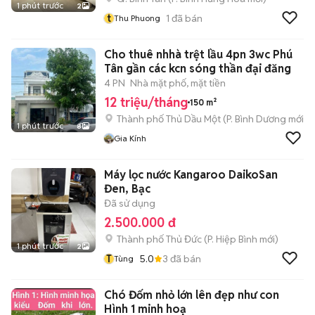
1 phút trước
2
t
1
đã bán
Thu Phuong
Cho thuê nhhà trệt lầu 4pn 3wc Phú
Tân gần các kcn sóng thần đại đăng
4 PN
Nhà mặt phố, mặt tiền
12 triệu/tháng
150 m²
Thành phố Thủ Dầu Một
(
P. Bình Dương
mới)
1 phút trước
8
Gia Kính
Máy lọc nước Kangaroo DaikoSan
Đen, Bạc
Đã sử dụng
2.500.000 đ
Thành phố Thủ Đức
(
P. Hiệp Bình
mới)
1 phút trước
2
T
5.0
3
đã bán
Tùng
Chó Đốm nhỏ lớn lên đẹp như con
Hình 1 minh hoạ