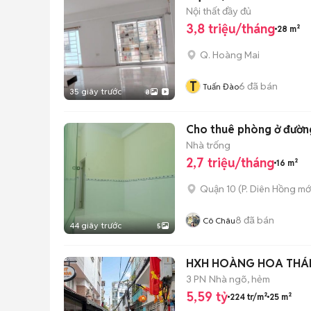
Nội thất đầy đủ
3,8 triệu/tháng
28 m²
Q. Hoàng Mai
T
6
đã bán
Tuấn Đào
35 giây trước
8
Cho thuê phòng ở đường
Nhà trống
2,7 triệu/tháng
16 m²
Quận 10
(
P. Diên Hồng
mớ
8
đã bán
Cô Châu
44 giây trước
5
HXH HOÀNG HOA THÁM,
3 PN
Nhà ngõ, hẻm
5,59 tỷ
224 tr/m²
25 m²