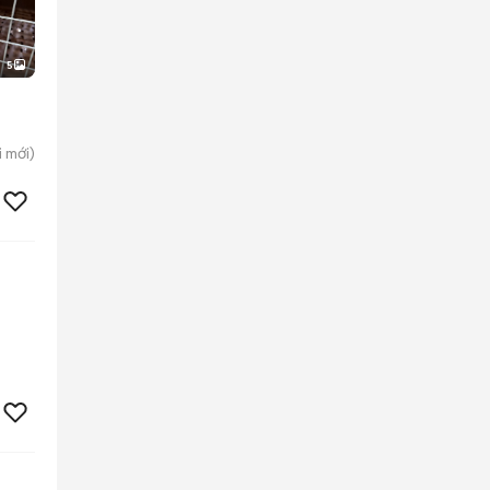
5
i
mới)