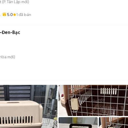
t
(
P. Tân Lập
mới)
5.0
1
đã bán
-Đen-Bạc
 Hòa
mới)