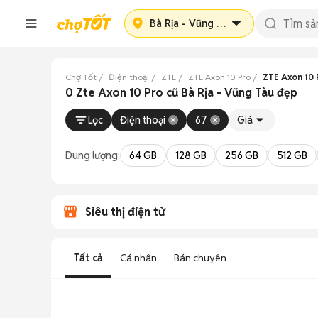
Bà Rịa - Vũng Tàu
Chợ Tốt
Điện thoại
ZTE
ZTE Axon 10 Pro
ZTE Axon 10 
0 Zte Axon 10 Pro cũ Bà Rịa - Vũng Tàu đẹp
Lọc
Điện thoại
67
Giá
Dung lượng:
64 GB
128 GB
256 GB
512 GB
Siêu thị điện tử
Tất cả
Cá nhân
Bán chuyên