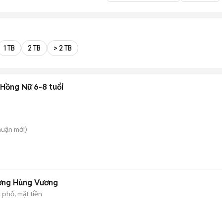
1 TB
2 TB
> 2 TB
 Hồng Nữ 6-8 tuổi
huận
mới)
ường Hùng Vương
 phố, mặt tiền