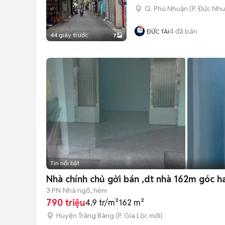
Q. Phú Nhuận
(
P. Đức Nh
4
đã bán
ĐỨC TÀI
44 giây trước
7
Tin nổi bật
Nhà chính chủ gởi bán ,dt nhà 162m góc ha
3 PN
Nhà ngõ, hẻm
790 triệu
4,9 tr/m²
162 m²
Huyện Trảng Bàng
(
P. Gia Lộc
mới)