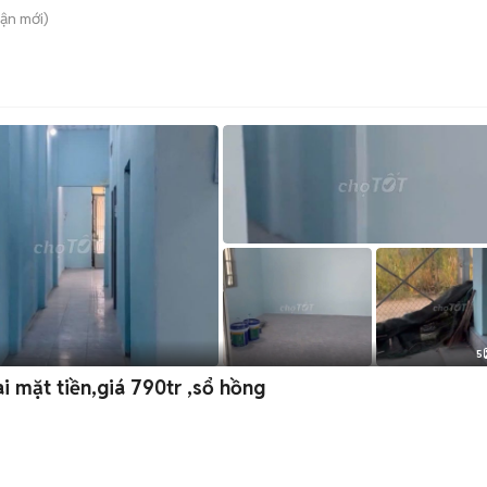
uận
mới)
5
i mặt tiền,giá 790tr ,sổ hồng