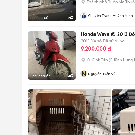
Thành phố Buôn Ma Thuộ
Chuyên Trang Huỳnh Minh
1 phút trước
9
Hải
Honda Wave @ 2013 Đỏ
2013
Xe số
Đã sử dụng
9.200.000 đ
Q. Bình Tân
(
P. Bình Hưng
N
Nguyễn Tuấn Vũ
1 phút trước
4