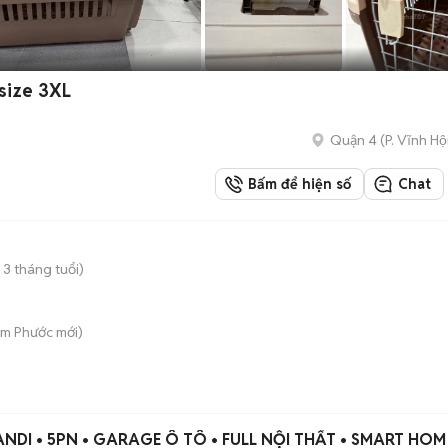
 size 3XL
Quận 4
(
P. Vĩnh Hộ
Bấm để hiện số
Chat
 3 tháng tuổi)
Tam Phước
mới)
NDI • 5PN • GARAGE Ô TÔ • FULL NỘI THẤT • SMART HOM