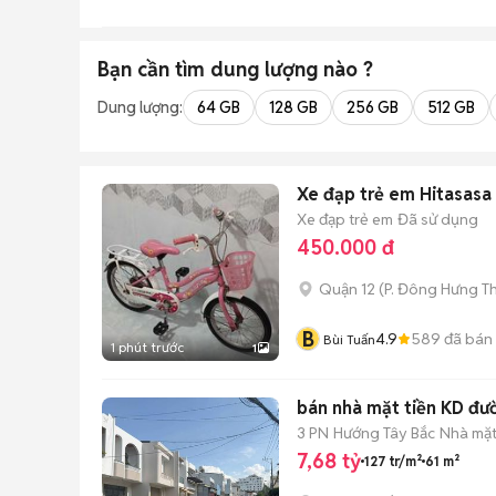
Bạn cần tìm
dung lượng
nào ?
Dung lượng:
64 GB
128 GB
256 GB
512 GB
Xe đạp trẻ em Hitasasa
Xe đạp trẻ em
Đã sử dụng
450.000 đ
Quận 12
(
P. Đông Hưng T
B
4.9
589
đã bán
Bùi Tuấn
1 phút trước
1
bán nhà mặt tiền KD đ
3 PN
Hướng Tây Bắc
Nhà mặt
7,68 tỷ
127 tr/m²
61 m²