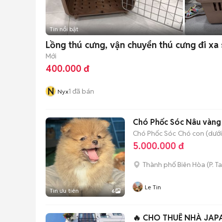
Tin nổi bật
Lồng thú cưng, vận chuyển thú cưng đi xa
Mới
400.000 đ
N
1
đã bán
Nyx
Chó Phốc Sóc Nâu vàng
Chó Phốc Sóc
Chó con (dưới
5.000.000 đ
Thành phố Biên Hòa
(
P. 
Le Tin
Tin ưu tiên
6
🔥 CHO THUÊ NHÀ JAPA