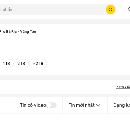
Pro Bà Rịa - Vũng Tàu
1 TB
2 TB
> 2 TB
Xem Cử
Tin có video
Tin mới nhất
Dạng lư