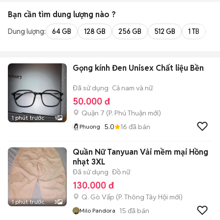
Bạn cần tìm
dung lượng
nào ?
Dung lượng:
64 GB
128 GB
256 GB
512 GB
1 TB
2 
Gọng kính Đen Unisex Chất liệu Bền
Đã sử dụng
Cả nam và nữ
50.000 đ
Quận 7
(
P. Phú Thuận
mới)
1 phút trước
1
5.0
16
đã bán
Phuong
Quần Nữ Tanyuan Vải mềm mại Hồng
nhạt 3XL
Đã sử dụng
Đồ nữ
130.000 đ
Q. Gò Vấp
(
P. Thông Tây Hội
mới)
1 phút trước
3
15
đã bán
Milo Pandora