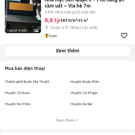
sầm uất – Vỉa hè 7m
3 PN
Nhà mặt phố, mặt tiền
8,8 tỷ
383 tr/m²
23 m²
Quận 3
(
P. Nhiêu Lộc
mới)
1 phút trước
3
T
Tuan
Xem thêm
Mua bán điện thoại
Thành phố Buôn Ma Thuột
Huyện Buôn Đôn
Huyện Cư Kuin
Huyện Cư M'gar
Huyện Ea H'leo
Huyện Ea Kar
Xem thêm