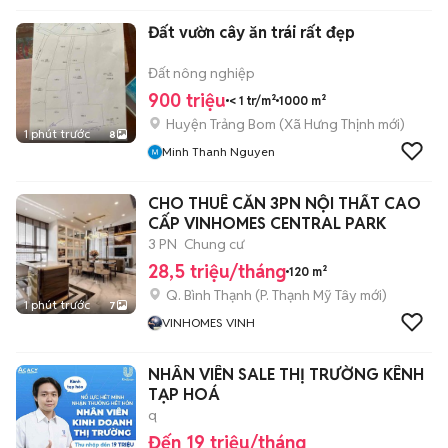
Đất vườn cây ăn trái rất đẹp
Đất nông nghiệp
900 triệu
< 1 tr/m²
1000 m²
Huyện Trảng Bom
(
Xã Hưng Thịnh
mới)
1 phút trước
8
Minh Thanh Nguyen
CHO THUÊ CĂN 3PN NỘI THẤT CAO
CẤP VINHOMES CENTRAL PARK
3 PN
Chung cư
28,5 triệu/tháng
120 m²
Q. Bình Thạnh
(
P. Thạnh Mỹ Tây
mới)
1 phút trước
7
VINHOMES VINH
NHÂN VIÊN SALE THỊ TRƯỜNG KÊNH
TẠP HOÁ
q
Đến 19 triệu/tháng