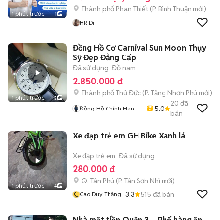
Thành phố Phan Thiết
(
P. Bình Thuận
mới)
1 phút trước
1
HR Di
Đồng Hồ Cơ Carnival Sun Moon Thụy
Sỹ Đẹp Đẳng Cấp
Đã sử dụng
Đồ nam
2.850.000 đ
Thành phố Thủ Đức
(
P. Tăng Nhơn Phú
mới)
1 phút trước
5
20
đã
5.0
Đồng Hồ Chính Hãng
bán
Hiếu Nguyễn
Xe đạp trẻ em GH Bike Xanh lá
Xe đạp trẻ em
Đã sử dụng
280.000 đ
Q. Tân Phú
(
P. Tân Sơn Nhì
mới)
1 phút trước
4
C
3.3
515
đã bán
Cao Duy Thắng
Nhà mặt tiền Quận 3 – Phố hàng ăn