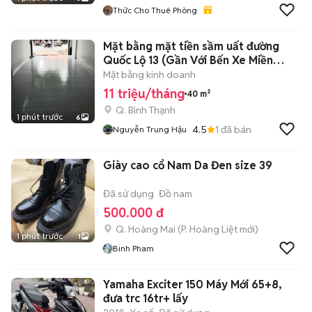
Thức Cho Thuê Phòng
Mặt bằng mặt tiền sầm uất đường
Quốc Lộ 13 (Gần Với Bến Xe Miền
Đông)
Mặt bằng kinh doanh
11 triệu/tháng
40 m²
Q. Bình Thạnh
1 phút trước
6
4.5
1
đã bán
Nguyễn Trung Hậu
Giày cao cổ Nam Da Đen size 39
Đã sử dụng
Đồ nam
500.000 đ
Q. Hoàng Mai
(
P. Hoàng Liệt
mới)
1 phút trước
1
Binh Pham
Yamaha Exciter 150 Máy Mới 65+8,
đưa trc 16tr+ lấy