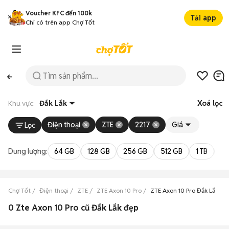
Voucher KFC đến 100k
Tải app
Chỉ có trên app Chợ Tốt
Khu vực:
Đắk Lắk
Xoá lọc
Điện thoại
ZTE
2217
Giá
Lọc
Dung lượng:
64 GB
128 GB
256 GB
512 GB
1 TB
2 
Chợ Tốt
Điện thoại
ZTE
ZTE Axon 10 Pro
ZTE Axon 10 Pro Đắk Lắk
0 Zte Axon 10 Pro cũ Đắk Lắk đẹp