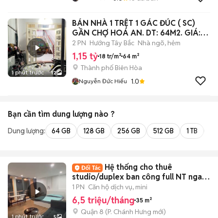
BÁN NHÀ 1 TRỆT 1 GÁC ĐÚC ( SC)
GẦN CHỢ HOÁ AN. DT: 64M2. GIÁ:
1ty150
2 PN
Hướng Tây Bắc
Nhà ngõ, hẻm
1,15 tỷ
18 tr/m²
64 m²
Thành phố Biên Hòa
1 phút trước
12
1.0
Nguyễn Đức Hiếu
Bạn cần tìm
dung lượng
nào ?
Dung lượng:
64 GB
128 GB
256 GB
512 GB
1 TB
2 
Hệ thống cho thuê
studio/duplex ban công full NT ngay
trung tâm
1 PN
Căn hộ dịch vụ, mini
6,5 triệu/tháng
35 m²
Quận 8
(
P. Chánh Hưng
mới)
1 phút trước
5