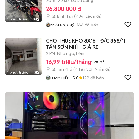
2018
Xe số
Đã sử dụng
26.800.000 đ
Q. Bình Tân
(
P. An Lạc
mới)
1 phút trước
8
166
đã bán
Khưu Nhị Quý
CHO THUÊ KHO 8X16 - Đ/C 368/11
TÂN SƠN NHÌ - GIÁ RẺ
2 PN
Nhà ngõ, hẻm
16,99 triệu/tháng
128 m²
Q. Tân Phú
(
P. Tân Sơn Nhì
mới)
1 phút trước
3
5.0
129
đã bán
PHẠM HIỂN