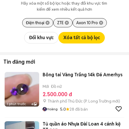
Hãy xóa một số bộ lọc hoặc thay đổi khu vực tìm 
kiếm để xem nhiều kết quả hơn
Điện thoại
ZTE
Axon 10 Pro
Đổi khu vực
Xóa tất cả bộ lọc
Tin đăng mới
Bông tai Vàng Trắng 14k Đá Amerhys
Mới
Đồ nữ
2.500.000 đ
Thành phố Thủ Đức
(
P. Long Trường
mới)
1 phút trước
6
5.0
28
đã bán
Hoàng
Tủ quần áo Nhựa Đài Loan 4 cánh kệ