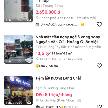
TT nop
Đã sử dụng
Nhựa
2.650.000 đ
Thành phố Biên Hòa
(
P. Tam Hiệp
mới)
1 phút trước
1
TỦ NHỰA ĐÀI LOAN KHÁNH
HUYỀN 678
Nhà mặt tiền ngay ngã 5 vòng xoay
Nguyễn Văn Cừ - Hoàng Quốc Việt
3 PN
Hướng Tây Bắc
Nhà mặt phố, mặt tiền
13,5 tỷ
184 tr/m²
73 m²
Q. Ninh Kiều
(
P. An Bình
mới)
1 phút trước
11
L
Lâm Vĩ Nhiệm
tiệm lẩu nướng Làng Chài
tiệm lẩu nướng Làng Chài
Đến 8 triệu/tháng
Q. Gò Vấp
(
P. An Nhơn
mới)
1 phút trước
1
3.6
15
đã bán
Hoài Phước