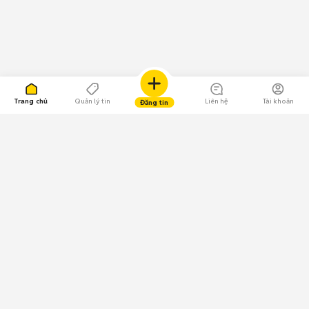
Trang chủ
Quản lý tin
Liên hệ
Tài khoản
Đăng tin
109.000 Bình chọn
Tải ứng dụng Chợ Tốt
Về Chợ Tốt
Quy chế sàn
Chính sách bảo mật
Giải quyết tranh chấp
CÔNG TY TNHH CHỢ TỐT - Người đại diện theo pháp luật: