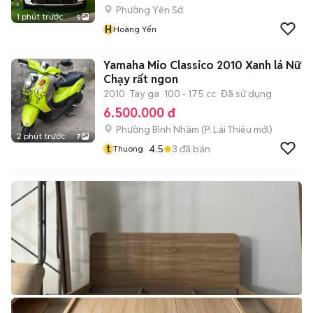
Phường Yên Sở
1 phút trước
5
H
Hoàng Yến
Yamaha Mio Classico 2010 Xanh lá Nữ
Chạy rất ngon
2010
Tay ga
100 - 175 cc
Đã sử dụng
6.500.000 đ
Phường Bình Nhâm
(
P. Lái Thiêu
mới)
2 phút trước
7
t
4.5
3
đã bán
Thuong