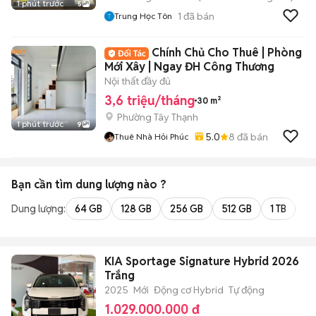
1 phút trước
5
1
đã bán
Trung Học Tôn
Chính Chủ Cho Thuê | Phòng
Mới Xây | Ngay ĐH Công Thương
Nội thất đầy đủ
3,6 triệu/tháng
30 m²
Phường Tây Thạnh
1 phút trước
9
5.0
8
đã bán
Thuê Nhà Hỏi Phúc
Bạn cần tìm
dung lượng
nào ?
Dung lượng:
64 GB
128 GB
256 GB
512 GB
1 TB
2 
KIA Sportage Signature Hybrid 2026
Trắng
2025
Mới
Động cơ Hybrid
Tự động
1.029.000.000 đ