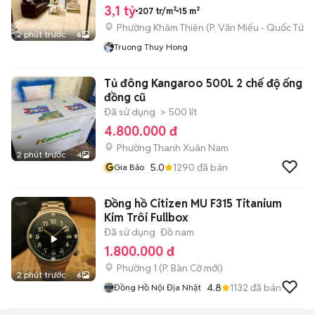
3,1 tỷ
207 tr/m²
15 m²
Phường Khâm Thiên
(
P. Văn Miếu - Quốc Tử 
2 phút trước
6
Truong Thuy Hong
Tủ đông Kangaroo 500L 2 chế độ ống
đồng cũ
Đã sử dụng
> 500 lít
4.800.000 đ
Phường Thanh Xuân Nam
2 phút trước
4
G
5.0
1290
đã bán
Gia Bảo
Đồng hồ Citizen MU F315 Titanium
Kim Trôi Fullbox
Đã sử dụng
Đồ nam
1.800.000 đ
Phường 1
(
P. Bàn Cờ
mới)
2 phút trước
6
4.8
1132
đã bán
Đồng Hồ Nội Địa Nhật