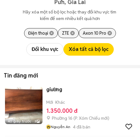
Pưh, Gia Lai
Hãy xóa một số bộ lọc hoặc thay đổi khu vực tìm 
kiếm để xem nhiều kết quả hơn
Điện thoại
ZTE
Axon 10 Pro
Đổi khu vực
Xóa tất cả bộ lọc
Tin đăng mới
giường
Mới
Khác
1.350.000 đ
Phường 16
(
P. Xóm Chiếu
mới)
40 giây trước
3
n
4
đã bán
Nguyễn An