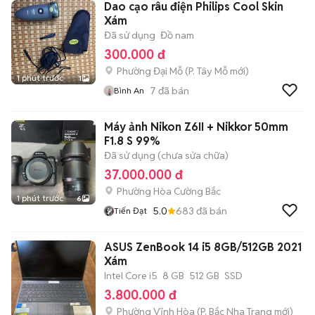
Dao cạo râu điện Philips Cool Skin
Xám
Đã sử dụng
Đồ nam
300.000 đ
Phường Đại Mỗ
(
P. Tây Mỗ
mới)
1 phút trước
1
7
đã bán
Bình An
Máy ảnh Nikon Z6II + Nikkor 50mm
F1.8 S 99%
Đã sử dụng (chưa sửa chữa)
37.000.000 đ
Phường Hòa Cường Bắc
1 phút trước
6
5.0
683
đã bán
Tiến Đạt
ASUS ZenBook 14 i5 8GB/512GB 2021
Xám
Intel Core i5
8 GB
512 GB
SSD
3.800.000 đ
Phường Vĩnh Hòa
(
P. Bắc Nha Trang
mới)