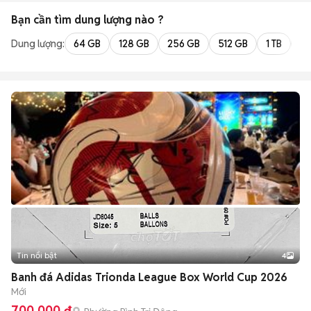
Bạn cần tìm
dung lượng
nào ?
Dung lượng:
64 GB
128 GB
256 GB
512 GB
1 TB
2 
Tin nổi bật
4
Banh đá Adidas Trionda League Box World Cup 2026
Mới
700.000 đ