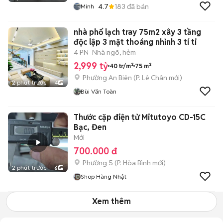
4.7
183
đã bán
Minh
nhà phố lạch tray 75m2 xây 3 tầng
độc lập 3 mặt thoáng nhỉnh 3 tí ti
4 PN
Nhà ngõ, hẻm
2,999 tỷ
40 tr/m²
75 m²
Phường An Biên
(
P. Lê Chân
mới)
2 phút trước
4
Bùi Văn Toàn
Thước cặp điện tử Mitutoyo CD-15C
Bạc, Đen
Mới
700.000 đ
Phường 5
(
P. Hòa Bình
mới)
2 phút trước
6
Shop Hàng Nhật
Xem thêm