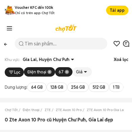
Voucher KFC đến 100k
Tải app
Chỉ có trên app Chợ Tốt
Khu vực:
Gia Lai, Huyện Chư Pưh
Xoá lọc
Điện thoại
67
Giá
Lọc
Dung lượng:
64 GB
128 GB
256 GB
512 GB
1 TB
2 
Chợ Tốt
Điện thoại
ZTE
ZTE Axon 10 Pro
ZTE Axon 10 Pro Gia Lai
Z
0 Zte Axon 10 Pro cũ Huyện Chư Pưh, Gia Lai đẹp