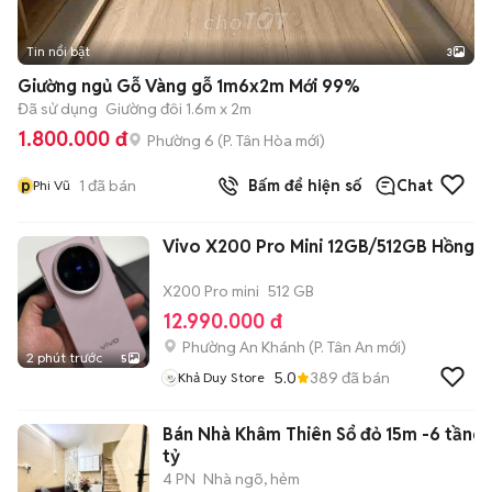
Tin nổi bật
3
Giường ngủ Gỗ Vàng gỗ 1m6x2m Mới 99%
Đã sử dụng
Giường đôi 1.6m x 2m
1.800.000 đ
Phường 6
(
P. Tân Hòa
mới)
p
1
đã bán
Bấm để hiện số
Chat
Phi Vũ
Vivo X200 Pro Mini 12GB/512GB Hồng
X200 Pro mini
512 GB
12.990.000 đ
Phường An Khánh
(
P. Tân An
mới)
2 phút trước
5
5.0
389
đã bán
Khả Duy Store
Bán Nhà Khâm Thiên Sổ đỏ 15m -6 tầng g
tỷ
4 PN
Nhà ngõ, hẻm