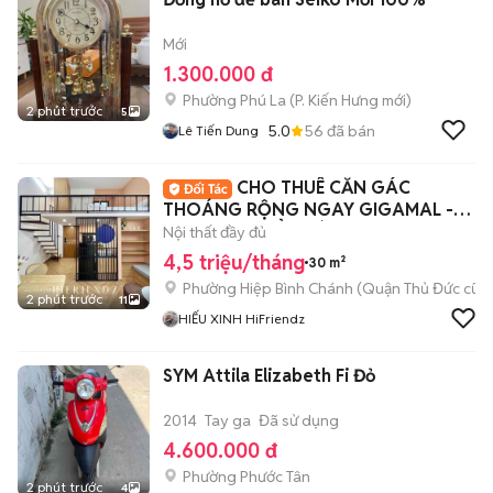
Mới
1.300.000 đ
Phường Phú La
(
P. Kiến Hưng
mới)
2 phút trước
5
5.0
56
đã bán
Lê Tiến Dung
CHO THUÊ CĂN GÁC
THOÁNG RỘNG NGAY GIGAMAL -
TIỆN Di CHUYỂN CÁC QUẬN
Nội thất đầy đủ
4,5 triệu/tháng
30 m²
Phường Hiệp Bình Chánh (Quận Thủ Đức cũ)
2 phút trước
11
HIẾU XINH HiFriendz
SYM Attila Elizabeth Fi Đỏ
2014
Tay ga
Đã sử dụng
4.600.000 đ
Phường Phước Tân
2 phút trước
4