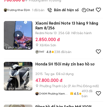
Phường Bình Trị Đông
1
đã bán
Bấm để hiện số
Chat
Trương Khai Định
Xiaomi Redmi Note 13 hàng 9 hãng
Ram 8/256
Redmi Note 13
256 GB
Hết bảo hành
2.850.000 đ
Xã Kim Sơn
2 phút trước
6
4.8
238
đã bán
TMT
Honda SH 150i máy zin bao hồ sơ
2015
Tay ga
Đã sử dụng
47.800.000 đ
Phường Thạnh Lộc
(
P. An Phú Đông
mới)
2 phút trước
8
493
đã
4.5
CHXM Phương Nam
bán
Chuyên Bán Xe Trả
Góp
Đồng hồ để bàn Seiko Mới 100%