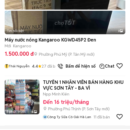
Tin nổi bật
3
Máy nước nóng Kangaroo KGWD45P2 Đen
Mới
Kangaroo
1.500.000 đ
Phường Phú Mỹ
(
P. Tân Mỹ
mới)
T
4.4
27
đã bán
Bấm để hiện số
Chat
Thái Nguyễn
TUYỂN 1 NHÂN VIÊN BÁN HÀNG KHU
VỰC SƠN TÂY - BA VÌ
Npp Minh Kiên
Đến 16 triệu/tháng
Phường Phú Thịnh
(
P. Sơn Tây
mới)
1 phút trước
6
11
đã bán
Công Ty Sữa Cô Gái Hà Lan