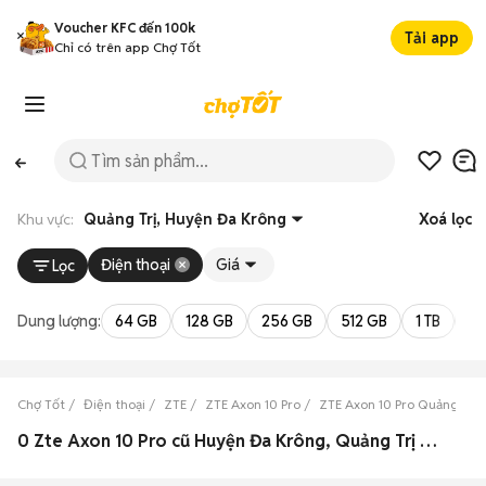
Voucher KFC đến 100k
Tải app
Chỉ có trên app Chợ Tốt
Khu vực:
Quảng Trị, Huyện Đa Krông
Xoá lọc
Điện thoại
Giá
Lọc
Dung lượng:
64 GB
128 GB
256 GB
512 GB
1 TB
2 
Chợ Tốt
Điện thoại
ZTE
ZTE Axon 10 Pro
ZTE Axon 10 Pro Quảng Trị
0 Zte Axon 10 Pro cũ Huyện Đa Krông, Quảng Trị đẹp