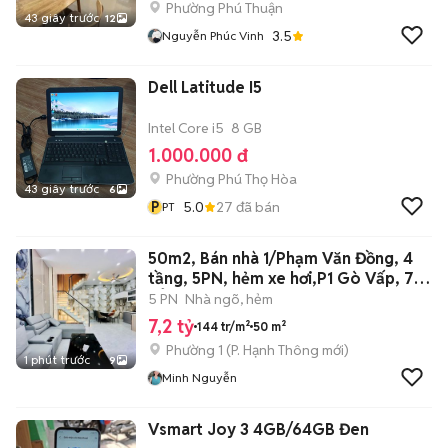
Phường Phú Thuận
43 giây trước
12
3.5
Nguyễn Phúc Vinh
Dell Latitude I5
Intel Core i5
8 GB
1.000.000 đ
Phường Phú Thọ Hòa
43 giây trước
6
P
5.0
27
đã bán
PT
50m2, Bán nhà 1/Phạm Văn Đồng, 4
tầng, 5PN, hẻm xe hơi,P1 Gò Vấp, 7
TỶ
5 PN
Nhà ngõ, hẻm
7,2 tỷ
144 tr/m²
50 m²
Phường 1
(
P. Hạnh Thông
mới)
1 phút trước
9
Minh Nguyễn
Vsmart Joy 3 4GB/64GB Đen