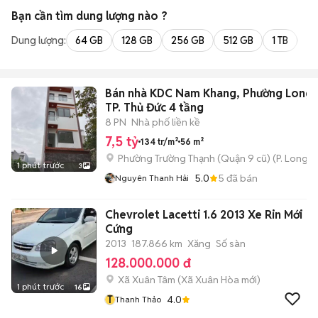
Bạn cần tìm
dung lượng
nào ?
Dung lượng:
64 GB
128 GB
256 GB
512 GB
1 TB
2 
Bán nhà KDC Nam Khang, Phường Long 
TP. Thủ Đức 4 tầng
8 PN
Nhà phố liền kề
7,5 tỷ
134 tr/m²
56 m²
Phường Trường Thạnh (Quận 9 cũ)
(
P. Long 
1 phút trước
3
5.0
5
đã bán
Nguyên Thanh Hải
Chevrolet Lacetti 1.6 2013 Xe Rin Mới
Cứng
2013
187.866 km
Xăng
Số sàn
128.000.000 đ
Xã Xuân Tâm
(
Xã Xuân Hòa
mới)
1 phút trước
16
T
4.0
Thanh Thảo