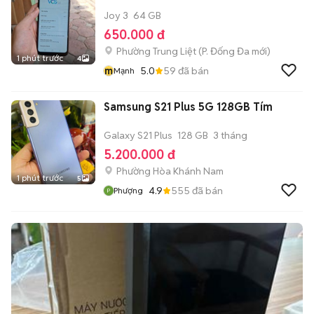
Joy 3
64 GB
650.000 đ
Phường Trung Liệt
(
P. Đống Đa
mới)
1 phút trước
4
m
5.0
59
đã bán
Mạnh
Samsung S21 Plus 5G 128GB Tím
Galaxy S21 Plus
128 GB
3 tháng
5.200.000 đ
Phường Hòa Khánh Nam
1 phút trước
5
4.9
555
đã bán
Phượng