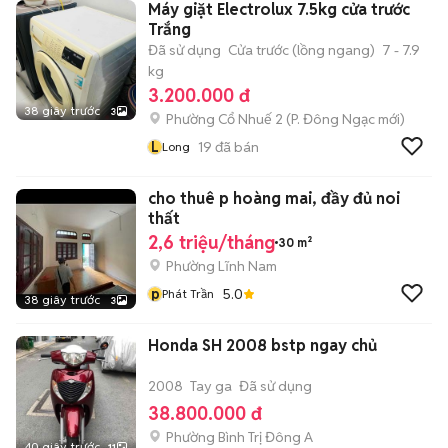
Máy giặt Electrolux 7.5kg cửa trước
Trắng
Đã sử dụng
Cửa trước (lồng ngang)
7 - 7.9
kg
3.200.000 đ
38 giây trước
3
Phường Cổ Nhuế 2
(
P. Đông Ngạc
mới)
L
19
đã bán
Long
cho thuê p hoàng mai, đầy đủ noi
thất
2,6 triệu/tháng
30 m²
Phường Lĩnh Nam
p
5.0
Phát Trần
38 giây trước
3
Honda SH 2008 bstp ngay chủ
2008
Tay ga
Đã sử dụng
38.800.000 đ
Phường Bình Trị Đông A
40 giây trước
11