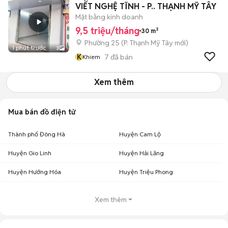
VIẾT NGHỆ TĨNH - P.. THẠNH MỸ TÂY
Mặt bằng kinh doanh
9,5 triệu/tháng
30 m²
Phường 25
(
P. Thạnh Mỹ Tây
mới)
1 phút trước
3
K
7
đã bán
Khiem
Xem thêm
Mua bán đồ điện tử
Thành phố Đông Hà
Huyện Cam Lộ
Huyện Gio Linh
Huyện Hải Lăng
Huyện Hướng Hóa
Huyện Triệu Phong
Xem thêm