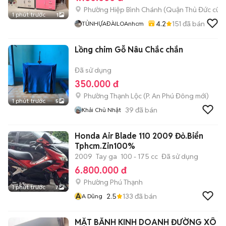
Phường Hiệp Bình Chánh (Quận Thủ Đức cũ)
1 phút trước
1
4.2
151
đã bán
TỦNHỰAĐÀILOAnhcm
Lồng chim Gỗ Nâu Chắc chắn
Đã sử dụng
350.000 đ
Phường Thạnh Lộc
(
P. An Phú Đông
mới)
1 phút trước
5
39
đã bán
Khải Chủ Nhật
Honda Air Blade 110 2009 Đỏ.Biển
Tphcm.Zin100%
2009
Tay ga
100 - 175 cc
Đã sử dụng
6.800.000 đ
Phường Phú Thạnh
1 phút trước
7
A
2.5
133
đã bán
A Dũng
MẶT BẰNH KINH DOANH ĐƯỜNG XÔ