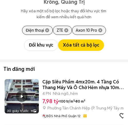
Krông, Quảng Trị
Hãy xóa một số bộ lọc hoặc thay đổi khu vực tìm 
kiếm để xem nhiều kết quả hơn
Điện thoại
ZTE
Axon 10 Pro
Đổi khu vực
Xóa tất cả bộ lọc
Tin đăng mới
Cặp Siêu Phẩm 4mx20m. 4 Tầng Có
Thang Máy Và Ô Chờ Hẻm nhựa 10m
TCH 10
4 PN
Nhà ngõ, hẻm
7,98 tỷ
100 tr/m²
80 m²
Phường Tân Chánh Hiệp
(
P. Trung Mỹ Tây
mới
30 giây trước
11
BĐS Nhà Phố Quận 12