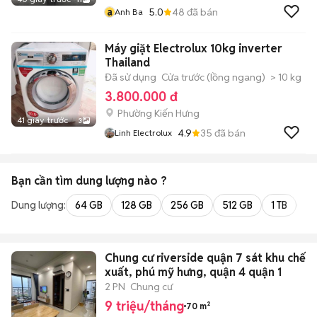
a
5.0
48
đã bán
Anh Ba
Máy giặt Electrolux 10kg inverter
Thailand
Đã sử dụng
Cửa trước (lồng ngang)
> 10 kg
3.800.000 đ
Phường Kiến Hưng
41 giây trước
3
4.9
35
đã bán
Linh Electrolux
Bạn cần tìm
dung lượng
nào ?
Dung lượng:
64 GB
128 GB
256 GB
512 GB
1 TB
2 
Chung cư riverside quận 7 sát khu chế
xuất, phú mỹ hưng, quận 4 quận 1
2 PN
Chung cư
9 triệu/tháng
70 m²