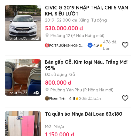
CIVIC G 2019 NHẬP THÁI, CHỈ 5 VẠN
KM, SIÊU LƯỚT
2019
52.000 km
Xăng
Tự động
530.000.000 đ
Phường 12
(
P. Hòa Hưng
mới)
1 phút trước
20
476
đã
4.9
PC TRƯƠNG HONDA
bán
AUTO
Bàn gấp Gỗ, Kim loại Nâu, Trắng Mới
95%
Đã sử dụng
Gỗ
800.000 đ
Phường Yên Phụ
(
P. Hồng Hà
mới)
1 phút trước
4
4.8
208
đã bán
Phạm Tiên
Tủ quần áo Nhựa Đài Loan 83x180
Mới
Nhựa
1.150.000 đ