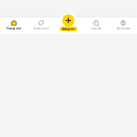
Trang chủ
Quản lý tin
Liên hệ
Tài khoản
Đăng tin
109.000 Bình chọn
Tải ứng dụng Chợ Tốt
Về Chợ Tốt
Quy chế sàn
Chính sách bảo mật
Giải quyết tranh chấp
CÔNG TY TNHH CHỢ TỐT - Người đại diện theo pháp luật:
Nguyễn Trọng Tấn; GPDKKD: 0312120782 do Sở KH & ĐT TP.HCM cấp ngày
11/01/2013;
GPMXH: 185/GP-BTTTT do Bộ Thông tin và Truyền thông