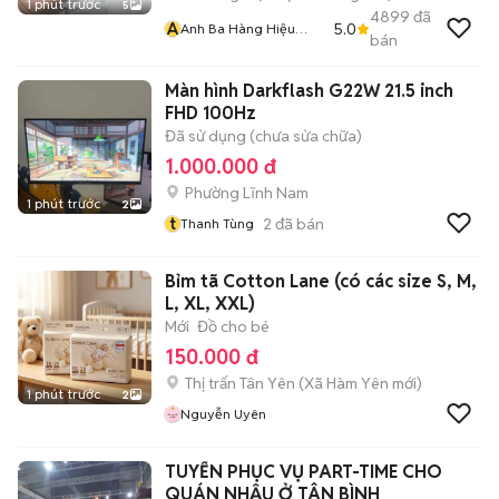
1 phút trước
5
4899
đã
A
5.0
Anh Ba Hàng Hiệu
bán
Tuyển Online 2
Màn hình Darkflash G22W 21.5 inch
FHD 100Hz
Đã sử dụng (chưa sửa chữa)
1.000.000 đ
Phường Lĩnh Nam
1 phút trước
2
t
2
đã bán
Thanh Tùng
Bỉm tã Cotton Lane (có các size S, M,
L, XL, XXL)
Mới
Đồ cho bé
150.000 đ
Thị trấn Tân Yên
(
Xã Hàm Yên
mới)
1 phút trước
2
Nguyễn Uyên
TUYỂN PHỤC VỤ PART-TIME CHO
QUÁN NHẬU Ở TÂN BÌNH