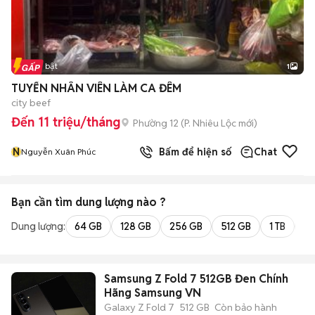
Tin nổi bật
1
TUYỂN NHÂN VIÊN LÀM CA ĐÊM
city beef
Đến 11 triệu/tháng
Phường 12
(
P. Nhiêu Lộc
mới)
N
Bấm để hiện số
Chat
Nguyễn Xuân Phúc
Bạn cần tìm
dung lượng
nào ?
Dung lượng:
64 GB
128 GB
256 GB
512 GB
1 TB
2 
Samsung Z Fold 7 512GB Đen Chính
Hãng Samsung VN
Galaxy Z Fold 7
512 GB
Còn bảo hành