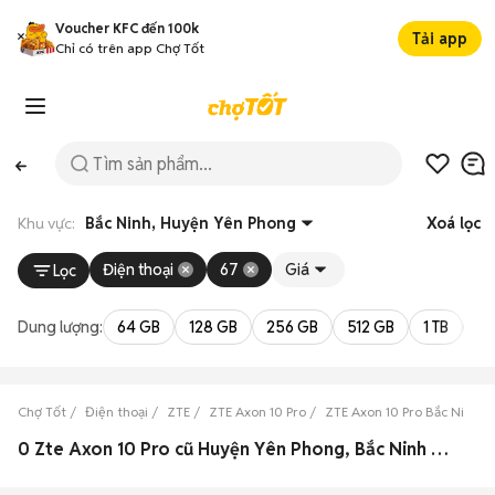
Voucher KFC đến 100k
Tải app
Chỉ có trên app Chợ Tốt
Khu vực:
Bắc Ninh, Huyện Yên Phong
Xoá lọc
Điện thoại
67
Giá
Lọc
Dung lượng:
64 GB
128 GB
256 GB
512 GB
1 TB
2 
Chợ Tốt
Điện thoại
ZTE
ZTE Axon 10 Pro
ZTE Axon 10 Pro Bắc Ninh
0 Zte Axon 10 Pro cũ Huyện Yên Phong, Bắc Ninh đẹp