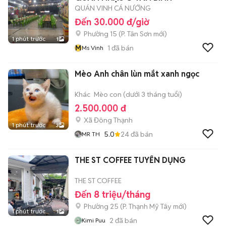
QUÁN VINH CÁ NƯỚNG
Đến 30.000 đ/giờ
Phường 15
(
P. Tân Sơn
mới)
1 phút trước
1
M
1
đã bán
Ms Vinh
Mèo Anh chân lùn mắt xanh ngọc
Khác
Mèo con (dưới 3 tháng tuổi)
2.500.000 đ
Xã Đông Thạnh
1 phút trước
3
5.0
24
đã bán
MR TH
THE ST COFFEE TUYỂN DỤNG
THE ST COFFEE
Đến 8 triệu/tháng
Phường 25
(
P. Thạnh Mỹ Tây
mới)
1 phút trước
1
2
đã bán
Kimi Puu