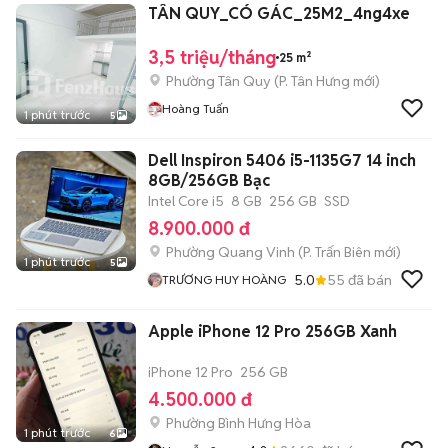
TÂN QUY_CÓ GÁC_25M2_4ng4xe
3,5 triệu/tháng
25 m²
Phường Tân Quy
(
P. Tân Hưng
mới)
Hoàng Tuấn
1 phút trước
5
Dell Inspiron 5406 i5-1135G7 14 inch
8GB/256GB Bạc
Intel Core i5
8 GB
256 GB
SSD
8.900.000 đ
Phường Quang Vinh
(
P. Trấn Biên
mới)
1 phút trước
5
5.0
55
đã bán
TRƯƠNG HUY HOÀNG
Apple iPhone 12 Pro 256GB Xanh
iPhone 12 Pro
256 GB
4.500.000 đ
Phường Bình Hưng Hòa
1 phút trước
6