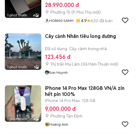
28.990.000 đ
Phường 15
(
P. Phú Thọ
mới)
1 phút trước
6
4.9
620
đã bán
HOÀNG SANH
Cây cảnh Nhãn tiêu long đường
Đã sử dụng
Cây cảnh trong nhà
123.456 đ
Thị trấn Ma Lâm
(
Xã Hàm Thuận
mới)
1 phút trước
1
Son Huynh
iPhone 14 Pro Max 128GB VN/A zin
hết pin 100%
iPhone 14 Pro Max
128 GB
9.000.000 đ
Phường Tân Định
1 phút trước
4
H
Hoàng Anh