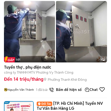
Tin nổi bật
2
Tuyển thợ , phụ điện nước
công ty TNHHH MTV Phương Vy Thành Công
Đến 14 triệu/tháng
Phường Thanh Khê Đông
N
1
đã bán
Bấm để hiện số
Chat
Nguyễn Văn Thành
[TP. Hồ Chí Minh] Tuyển NV
Tư Vấn Bán Hàng LG