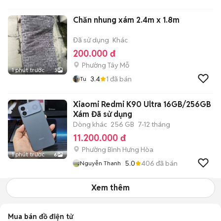
Chăn nhung xám 2.4m x 1.8m
Đã sử dụng
Khác
200.000 đ
Phường Tây Mỗ
1 phút trước
3
3.4
1
đã bán
Tu
Xiaomi Redmi K90 Ultra 16GB/256GB
Xám Đã sử dụng
Dòng khác
256 GB
7-12 tháng
11.200.000 đ
Phường Bình Hưng Hòa
1 phút trước
6
5.0
406
đã bán
Nguyễn Thanh
Xem thêm
Mua bán đồ điện tử