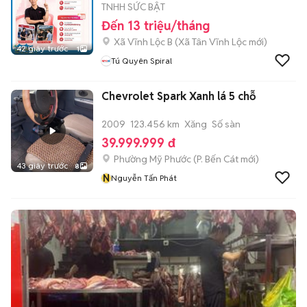
TNHH SỨC BẬT
Đến 13 triệu/tháng
Xã Vĩnh Lộc B
(
Xã Tân Vĩnh Lộc
mới)
42 giây trước
1
Tú Quyên Spiral
Chevrolet Spark Xanh lá 5 chỗ
2009
123.456 km
Xăng
Số sàn
39.999.999 đ
Phường Mỹ Phước
(
P. Bến Cát
mới)
43 giây trước
8
N
Nguyễn Tấn Phát