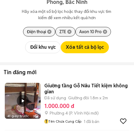
Phong, Bắc Ninh
Hãy xóa một số bộ lọc hoặc thay đổi khu vực tìm 
kiếm để xem nhiều kết quả hơn
Điện thoại
ZTE
Axon 10 Pro
Đổi khu vực
Xóa tất cả bộ lọc
Tin đăng mới
Giường tầng Gỗ Nâu Tiết kiệm không
gian
Đã sử dụng
Giường đôi 1.8m x 2m
1.000.000 đ
Phường 4
(
P. Vĩnh Hội
mới)
41 giây trước
3
T
1
đã bán
Tên Chưa Cung Cấp