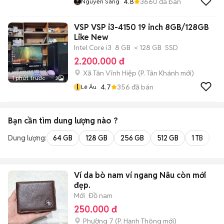
4.8
3660
đã bán
Nguyễn Sang
VSP VSP i3-4150 19 inch 8GB/128GB
Like New
Intel Core i3
8 GB
< 128 GB
SSD
2.200.000 đ
Xã Tân Vĩnh Hiệp
(
P. Tân Khánh
mới)
1 phút trước
3
l
4.7
356
đã bán
Lê Âu
Bạn cần tìm
dung lượng
nào ?
Dung lượng:
64 GB
128 GB
256 GB
512 GB
1 TB
2 
Ví da bò nam ví ngang Nâu còn mới
đẹp.
Mới
Đồ nam
250.000 đ
Phường 7
(
P. Hạnh Thông
mới)