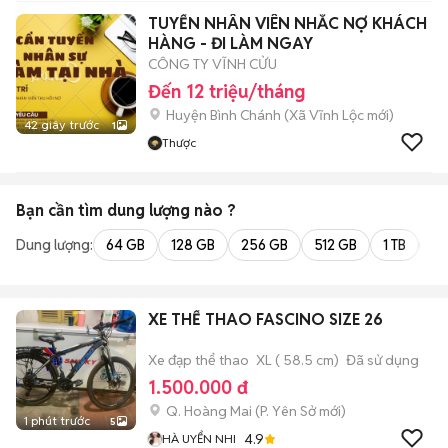
TUYỂN NHÂN VIÊN NHẮC NỢ KHÁCH
HÀNG - ĐI LÀM NGAY
CÔNG TY VĨNH CỬU
Đến 12 triệu/tháng
Huyện Bình Chánh
(
Xã Vĩnh Lộc
mới)
42 giây trước
1
Thược
Bạn cần tìm
dung lượng
nào ?
Dung lượng:
64 GB
128 GB
256 GB
512 GB
1 TB
2 
XE THỂ THAO FASCINO SIZE 26
Xe đạp thể thao
XL ( 58.5 cm)
Đã sử dụng
1.500.000 đ
Q. Hoàng Mai
(
P. Yên Sở
mới)
1 phút trước
5
4.9
HÀ UYỂN NHI