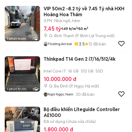
VIP 50m2 -8.2 tỷ về 7.45 Tỷ nhà HXH
Hoàng Hoa Thám
3 PN
Nhà ngõ, hẻm
7,45 tỷ
149 tr/m²
50 m²
Q. Bình Thạnh
(
P. Bình Lợi Trung
mới)
1 phút trước
7
2.5
12
đã bán
Thương.anreal
Thinkpad T14 Gen 2 i7/16/512/4k
Intel Core i7
16 GB
512 GB
SSD
10.000.000 đ
Q. Ba Đình
(
P. Ngọc Hà
mới)
1 phút trước
3
20
đã bán
Ngô Ngọc Nam
Bộ điều khiển Liteguide Controller
AE1000
Đã sử dụng (chưa sửa chữa)
1.800.000 đ