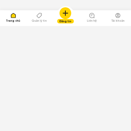
Trang chủ
Quản lý tin
Liên hệ
Tài khoản
Đăng tin
109.000 Bình chọn
Tải ứng dụng Chợ Tốt
Về Chợ Tốt
Quy chế sàn
Chính sách bảo mật
Giải quyết tranh chấp
CÔNG TY TNHH CHỢ TỐT - Người đại diện theo pháp luật:
Nguyễn Trọng Tấn; GPDKKD: 0312120782 do Sở KH & ĐT TP.HCM cấp ngày
11/01/2013;
GPMXH: 185/GP-BTTTT do Bộ Thông tin và Truyền thông
cấp ngày 09/07/2024 - Chịu trách nhiệm