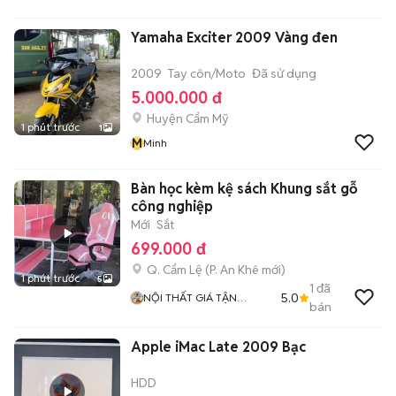
Yamaha Exciter 2009 Vàng đen
2009
Tay côn/Moto
Đã sử dụng
5.000.000 đ
Huyện Cẩm Mỹ
1 phút trước
1
M
Minh
Bàn học kèm kệ sách Khung sắt gỗ
công nghiệp
Mới
Sắt
699.000 đ
Q. Cẩm Lệ
(
P. An Khê
mới)
1 phút trước
5
1
đã
5.0
NỘI THẤT GIÁ TẬN
bán
XƯỞNG
Apple iMac Late 2009 Bạc
HDD