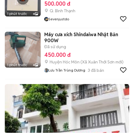
500.000 đ
Q. Bình Thạnh
1 phút trước
4
Sevenjustdo
Máy cưa xích Shindaiwa Nhật Bản
900W
Đã sử dụng
450.000 đ
Huyện Hóc Môn
(
Xã Xuân Thới Sơn
mới)
1 phút trước
4
3
đã bán
Lưu Trần Trùng Dương