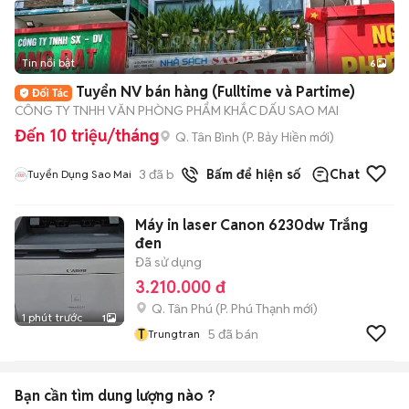
Tin nổi bật
6
+
2
Tuyển NV bán hàng (Fulltime và Partime)
CÔNG TY TNHH VĂN PHÒNG PHẨM KHẮC DẤU SAO MAI
Đến 10 triệu/tháng
Q. Tân Bình
(
P. Bảy Hiền
mới)
3
đã bán
Bấm để hiện số
Chat
Tuyển Dụng Sao Mai
Máy in laser Canon 6230dw Trắng
đen
Đã sử dụng
3.210.000 đ
Q. Tân Phú
(
P. Phú Thạnh
mới)
1 phút trước
1
T
5
đã bán
Trungtran
Bạn cần tìm
dung lượng
nào ?