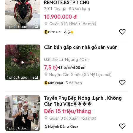
REMOTE.BSTP 1 CHỦ
2011
Tay ga
Đã sử dụng
10.900.000 đ
Quận 3
(
P. Nhiêu Lộc
mới)
1 phút trước
8
B
4.5
Bích Chi
Cần bán gấp căn nhà gỗ sân vườn
Đất thổ cư
Ngang 40 m
7,5 tỷ
13 tr/m²
600 m²
Huyện Cần Giuộc
(
Xã Mỹ Lộc
mới)
1 phút trước
6
K
5
đã bán
Kim Hoai
Tuyển Phụ Bếp Nóng ,Lạnh , Không
Cần Thử Việc🌟🌟🌟🌟
Đến 15 triệu/tháng
Quận 3
(
P. Xuân Hòa
mới)
Huỳnh Đăng Khoa
1 phút trước
4