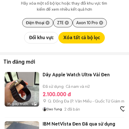
Hãy xóa một số bộ lọc hoặc thay đổi khu vực tìm 
kiếm để xem nhiều kết quả hơn
Điện thoại
ZTE
Axon 10 Pro
Đổi khu vực
Xóa tất cả bộ lọc
Tin đăng mới
Dây Apple Watch Ultra Vải Đen
Đã sử dụng
Cả nam và nữ
2.100.000 đ
Q. Đống Đa
(
P. Văn Miếu - Quốc Tử Giám
mới)
35 giây trước
5
2
đã bán
Dao Tung
IBM NetVista Đen Đã qua sử dụng