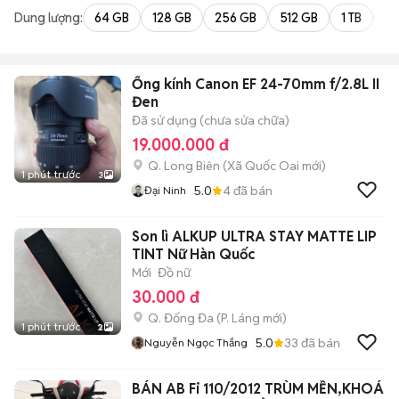
Dung lượng:
64 GB
128 GB
256 GB
512 GB
1 TB
2 
Ống kính Canon EF 24-70mm f/2.8L II
Đen
Đã sử dụng (chưa sửa chữa)
19.000.000 đ
Q. Long Biên
(
Xã Quốc Oai
mới)
1 phút trước
3
5.0
4
đã bán
Đại Ninh
Son lì ALKUP ULTRA STAY MATTE LIP
TINT Nữ Hàn Quốc
Mới
Đồ nữ
30.000 đ
Q. Đống Đa
(
P. Láng
mới)
1 phút trước
2
5.0
33
đã bán
Nguyễn Ngọc Thắng
BÁN AB Fi 110/2012 TRÙM MỀN,KHOÁ