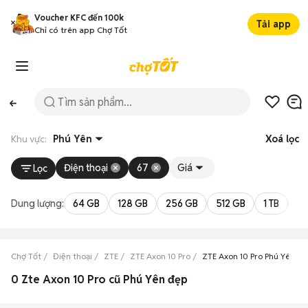
Voucher KFC đến 100k
Tải app
Chỉ có trên app Chợ Tốt
Khu vực:
Phú Yên
Xoá lọc
Điện thoại
67
Giá
Lọc
Dung lượng:
64 GB
128 GB
256 GB
512 GB
1 TB
2 
Chợ Tốt
Điện thoại
ZTE
ZTE Axon 10 Pro
ZTE Axon 10 Pro Phú Yên
0 Zte Axon 10 Pro cũ Phú Yên đẹp