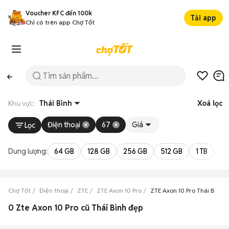
Voucher KFC đến 100k
Tải app
Chỉ có trên app Chợ Tốt
Khu vực:
Thái Bình
Xoá lọc
Điện thoại
67
Giá
Lọc
Dung lượng:
64 GB
128 GB
256 GB
512 GB
1 TB
2 
Chợ Tốt
Điện thoại
ZTE
ZTE Axon 10 Pro
ZTE Axon 10 Pro Thái Bình
0 Zte Axon 10 Pro cũ Thái Bình đẹp