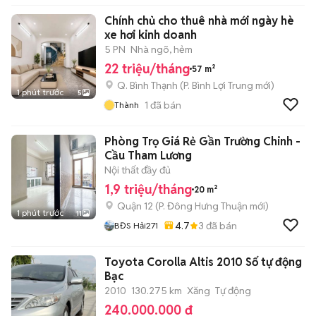
Chính chủ cho thuê nhà mới ngày hè
xe hơi kinh doanh
5 PN
Nhà ngõ, hẻm
22 triệu/tháng
57 m²
Q. Bình Thạnh
(
P. Bình Lợi Trung
mới)
1 phút trước
5
1
đã bán
Thành
Phòng Trọ Giá Rẻ Gần Trường Chinh -
Cầu Tham Lương
Nội thất đầy đủ
1,9 triệu/tháng
20 m²
Quận 12
(
P. Đông Hưng Thuận
mới)
1 phút trước
11
4.7
3
đã bán
BĐS Hải271
Toyota Corolla Altis 2010 Số tự động
Bạc
2010
130.275 km
Xăng
Tự động
240.000.000 đ