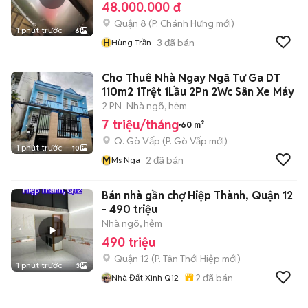
48.000.000 đ
Quận 8
(
P. Chánh Hưng
mới)
1 phút trước
6
H
3
đã bán
Hùng Trần
Cho Thuê Nhà Ngay Ngã Tư Ga DT
110m2 1Trệt 1Lầu 2Pn 2Wc Sân Xe Máy
2 PN
Nhà ngõ, hẻm
7 triệu/tháng
60 m²
Q. Gò Vấp
(
P. Gò Vấp
mới)
1 phút trước
10
M
2
đã bán
Ms Nga
Bán nhà gần chợ Hiệp Thành, Quận 12
- 490 triệu
Nhà ngõ, hẻm
490 triệu
Quận 12
(
P. Tân Thới Hiệp
mới)
1 phút trước
3
2
đã bán
Nhà Đất Xinh Q12