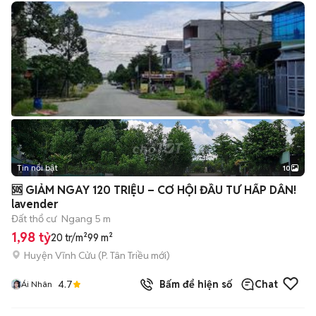
Tin nổi bật
10
+
2
🆘️ GIẢM NGAY 120 TRIỆU – CƠ HỘI ĐẦU TƯ HẤP DẪN!
lavender
Đất thổ cư
Ngang 5 m
1,98 tỷ
20 tr/m²
99 m²
Huyện Vĩnh Cửu
(
P. Tân Triều
mới)
4.7
Bấm để hiện số
Chat
Ái Nhân