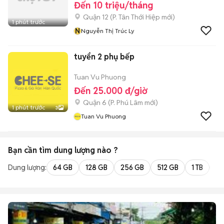
Đến 10 triệu/tháng
Quận 12
(
P. Tân Thới Hiệp
mới)
1 phút trước
N
Nguyễn Thị Trúc Ly
tuyển 2 phụ bếp
Tuan Vu Phuong
Đến 25.000 đ/giờ
Quận 6
(
P. Phú Lâm
mới)
1 phút trước
3
Tuan Vu Phuong
Bạn cần tìm
dung lượng
nào ?
Dung lượng:
64 GB
128 GB
256 GB
512 GB
1 TB
2 