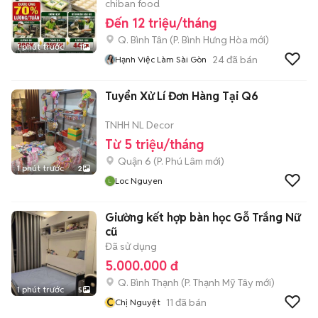
chiban food
Đến 12 triệu/tháng
Q. Bình Tân
(
P. Bình Hưng Hòa
mới)
1 phút trước
1
24
đã bán
Hạnh Việc Làm Sài Gòn
Tuyển Xử Lí Đơn Hàng Tại Q6
TNHH NL Decor
Từ 5 triệu/tháng
Quận 6
(
P. Phú Lâm
mới)
1 phút trước
2
Loc Nguyen
Giường kết hợp bàn học Gỗ Trắng Nữ
cũ
Đã sử dụng
5.000.000 đ
Q. Bình Thạnh
(
P. Thạnh Mỹ Tây
mới)
1 phút trước
5
C
11
đã bán
Chị Nguyệt