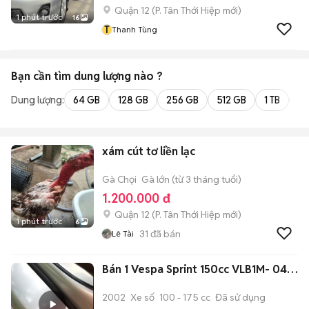
Quận 12
(
P. Tân Thới Hiệp
mới)
1 phút trước
16
T
Thanh Tùng
Bạn cần tìm
dung lượng
nào ?
Dung lượng:
64 GB
128 GB
256 GB
512 GB
1 TB
2 
xám cút tơ liền lạc
Gà Chọi
Gà lớn (từ 3 tháng tuổi)
1.200.000 đ
Quận 12
(
P. Tân Thới Hiệp
mới)
1 phút trước
6
31
đã bán
Lê Tài
Bán 1 Vespa Sprint 150cc VLB1M- 04…
2002
Xe số
100 - 175 cc
Đã sử dụng