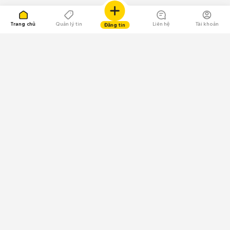
Trang chủ
Quản lý tin
Liên hệ
Tài khoản
Đăng tin
109.000 Bình chọn
Tải ứng dụng Chợ Tốt
Về Chợ Tốt
Quy chế sàn
Chính sách bảo mật
Giải quyết tranh chấp
CÔNG TY TNHH CHỢ TỐT - Người đại diện theo pháp luật:
Nguyễn Trọng Tấn; GPDKKD: 0312120782 do Sở KH & ĐT TP.HCM cấp ngày
11/01/2013;
GPMXH: 185/GP-BTTTT do Bộ Thông tin và Truyền thông
cấp ngày 09/07/2024 - Chịu trách nhiệm
nội dung: Trần Hoàng Ly.
Chính sách sử dụng