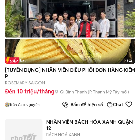
Tin nổi bật
6
+
2
[TUYỂN DỤNG] NHÂN VIÊN ĐIỀU PHỐI ĐƠN HÀNG KIÊM
P
ROSEMARY SAIGON
Đến 10 triệu/tháng
Q. Bình Thạnh
(
P. Thạnh Mỹ Tây
mới)
Bấm để hiện số
Chat
Trần Cao Nguyên
NHÂN VIÊN BÁCH HÓA XANH QUẬN
12
BÁCH HOÁ XANH