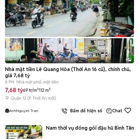
Tin nổi bật
9
+
2
Nhà mặt tiền Lê Quang Hòa (Thới An 16 cũ), chính chủ,
giá 7,68 tỷ
6 PN
Nhà mặt phố, mặt tiền
7,68 tỷ
69 tr/m²
112 m²
Quận 12
(
P. Thới An
mới)
Bấm để hiện số
Chat
AnhNguyet Tran
Nam thời vụ đóng gói đậu hũ Bình Tân