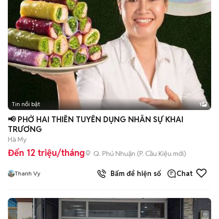
Tin nổi bật
1
📢 PHỞ HAI THIỀN TUYỂN DỤNG NHÂN SỰ KHAI
TRƯƠNG
Hà My
Đến 12 triệu/tháng
Q. Phú Nhuận
(
P. Cầu Kiệu
mới)
Bấm để hiện số
Chat
Thanh Vy