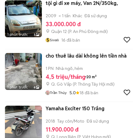
tội gì đi xe máy, Van 2N/350kg,
2009
< 1 tấn
Khác
Đã sử dụng
33.000.000 đ
Quận 12
(
P. An Phú Đông
mới)
1 phút trước
5
S
16
đã bán
Sivali
cho thuê lâu dài không lên tiền nhà
1 PN
Nhà ngõ, hẻm
4,5 triệu/tháng
20 m²
Q. Gò Vấp
(
P. Thông Tây Hội
mới)
1 phút trước
6
5.0
18
đã bán
Trần Thúy
Yamaha Exciter 150 Trắng
2018
Tay côn/Moto
Đã sử dụng
11.900.000 đ
Q. Long Biên
(
P. Việt Hưng
mới)