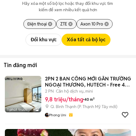
Hãy xóa một số bộ lọc hoặc thay đổi khu vực tìm 
kiếm để xem nhiều kết quả hơn
Điện thoại
ZTE
Axon 10 Pro
Đổi khu vực
Xóa tất cả bộ lọc
Tin đăng mới
2PN 2 BAN CÔNG MỚI GẦN TRƯỜNG
NGOẠI THƯƠNG, HUTECH - Free 4
xe
2 PN
Căn hộ dịch vụ, mini
9,8 triệu/tháng
40 m²
Q. Bình Thạnh
(
P. Thạnh Mỹ Tây
mới)
1 phút trước
9
Phong Uni