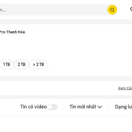
Pro Thanh Hóa
1 TB
2 TB
> 2 TB
Xem Cử
Tin có video
Tin mới nhất
Dạng lư