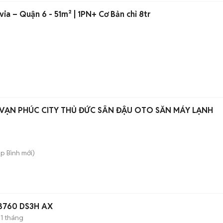
via – Quận 6 - 51m² | 1PN+ Cơ Bản chỉ 8tr
)
 VẠN PHÚC CITY THỦ ĐỨC SÂN ĐẬU OTO SẴN MÁY LẠNH
ệp Bình
mới)
 B760 DS3H AX
1 tháng