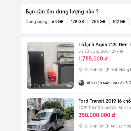
Bạn cần tìm
dung lượng
nào ?
Dung lượng:
64 GB
128 GB
256 GB
512 GB
Tủ lạnh Aqua 212L Đen T
Đã sử dụng
200 - 299 lít
1.755.000 đ
Q. Bình Tân
(
P. Bình Hưng
5.
HIỀN ĐIỆN MÁY TRẢ GÓP
41 giây trước
1
Ford Transit 2019 16 ch
2019
115.000 km
Dầu
Số sàn
358.000.000 đ
Q. Bình Tân
(
P. An Lạc
mới