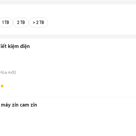
1 TB
2 TB
> 2 TB
iết kiệm điện
 Hòa
mới)
0
ỗ máy zin cam zin
)