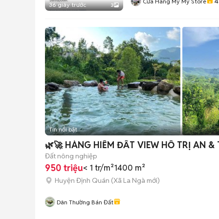
4
Cửa Hàng Mỹ Mỹ Store
36 giây trước
3
Tin nổi bật
🌿🚀 HÀNG HIẾM ĐẤT VIEW HỒ TRỊ AN & 
Đất nông nghiệp
950 triệu
< 1 tr/m²
1400 m²
Huyện Định Quán
(
Xã La Ngà
mới)
Dân Thường Bán Đất