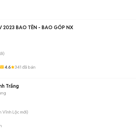
 4V 2023 BAO TÊN - BAO GÓP NX
i)
4.6
341
đã bán
nh Trắng
ụng
n Vĩnh Lộc
mới)
n