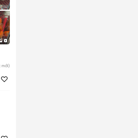
c
mới)