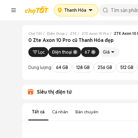
Thanh Hóa
Chợ Tốt
Điện thoại
ZTE
ZTE Axon 10 Pro
ZTE Axon 10 
0 Zte Axon 10 Pro cũ Thanh Hóa đẹp
Lọc
Điện thoại
67
Giá
Dung lượng:
64 GB
128 GB
256 GB
512 GB
Siêu thị điện tử
Tất cả
Cá nhân
Bán chuyên