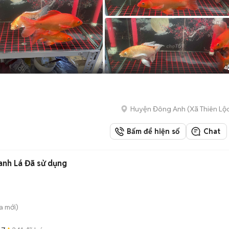
4
Huyện Đông Anh
(
Xã Thiên Lộ
Bấm để hiện số
Chat
nh Lá Đã sử dụng
a
mới)