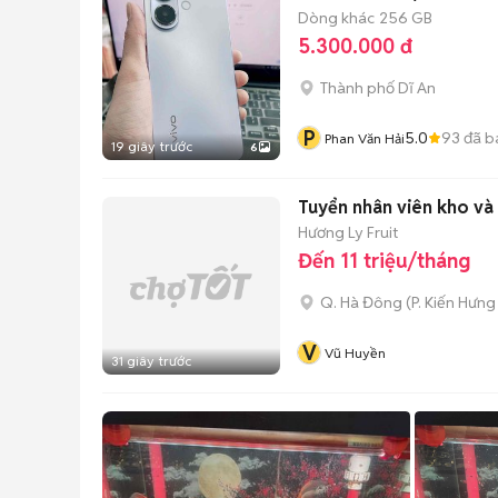
Dòng khác
256 GB
5.300.000 đ
Thành phố Dĩ An
P
5.0
93
đã b
Phan Văn Hải
19 giây trước
6
Tuyển nhân viên kho và
Hương Ly Fruit
Đến 11 triệu/tháng
Q. Hà Đông
(
P. Kiến Hưng
V
Vũ Huyền
31 giây trước