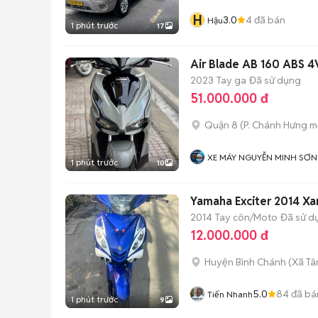
H
3.0
4
đã bán
Hậu
1 phút trước
17
Air Blade AB 160 ABS
2023
Tay ga
Đã sử dụng
51.000.000 đ
Quận 8
(
P. Chánh Hưng
mớ
XE MÁY NGUYỄN MINH SƠN
1 phút trước
10
Yamaha Exciter 2014 Xa
2014
Tay côn/Moto
Đã sử d
12.000.000 đ
Huyện Bình Chánh
(
Xã Tâ
5.0
84
đã bá
Tiến Nhanh
1 phút trước
9