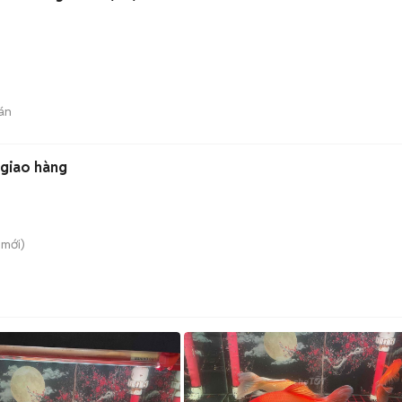
án
 giao hàng
mới)