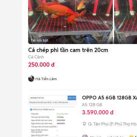
Tin nổi bật
Cá chép phi tần cam trên 20cm
Cá Cảnh
250.000 đ
Hà Tiến Lâm
OPPO A5 6GB 128GB Xa
A5
128 GB
3.590.000 đ
Q. Tân Phú
(
P. Phú Thọ Hò