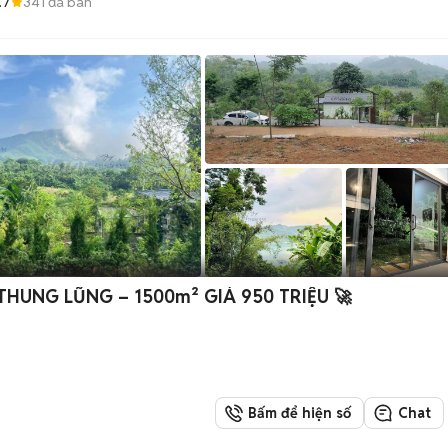
.7
341
đã bán
THUNG LŨNG – 1500m² GIÁ 950 TRIỆU 🚀
Bấm để hiện số
Chat