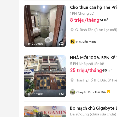
Cho thuê căn hộ The Pri
1 PN
Chung cư
8 triệu/tháng
51 m²
Q. Bình Tân
(
P. An Lạc
mới
N
Nguyễn Minh
1 phút trước
2
NHÀ MỚI 100% 5PN KẾ
5 PN
Nhà phố liền kề
25 triệu/tháng
80 m²
Thành phố Thủ Đức
(
P. Hi
Chuyên Bds Thủ Đức
1 phút trước
7
Bo mạch chủ Gigabyte
Đã sử dụng (chưa sửa chữa)