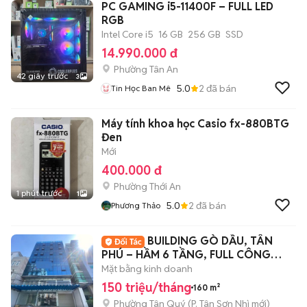
PC GAMING i5-11400F – FULL LED
RGB
Intel Core i5
16 GB
256 GB
SSD
14.990.000 đ
Phường Tân An
42 giây trước
3
5.0
2
đã bán
Tin Học Ban Mê
Máy tính khoa học Casio fx-880BTG
Đen
Mới
400.000 đ
Phường Thới An
1 phút trước
1
5.0
2
đã bán
Phương Thảo
BUILDING GÒ DẦU, TÂN
PHÚ – HẦM 6 TẦNG, FULL CÔNG
NĂNG
Mặt bằng kinh doanh
150 triệu/tháng
160 m²
Phường Tân Quý
(
P. Tân Sơn Nhì
mới)