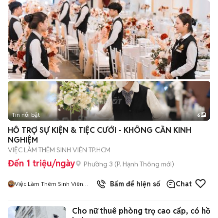
Tin nổi bật
6
+
2
HỖ TRỢ SỰ KIỆN & TIỆC CƯỚI - KHÔNG CẦN KINH
NGHIỆM
VIỆC LÀM THÊM SINH VIÊN TP.HCM
Đến 1 triệu/ngày
Phường 3
(
P. Hạnh Thông
mới)
5
đã bán
Bấm để hiện số
Chat
Việc Làm Thêm Sinh Viên
HCM
Cho nữ thuê phòng trọ cao cấp, có hồ