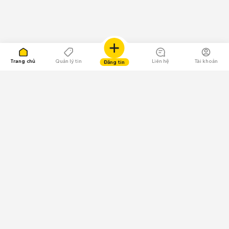
Trang chủ
Quản lý tin
Liên hệ
Tài khoản
Đăng tin
109.000 Bình chọn
Tải ứng dụng Chợ Tốt
Về Chợ Tốt
Quy chế sàn
Chính sách bảo mật
Giải quyết tranh chấp
CÔNG TY TNHH CHỢ TỐT - Người đại diện theo pháp luật:
Nguyễn Trọng Tấn; GPDKKD: 0312120782 do Sở KH & ĐT TP.HCM cấp ngày