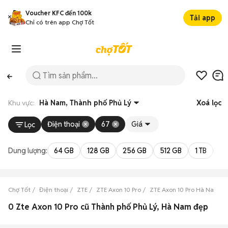
Voucher KFC đến 100k
Tải app
Chỉ có trên app Chợ Tốt
Khu vực:
Hà Nam, Thành phố Phủ Lý
Xoá lọc
Điện thoại
67
Giá
Lọc
Dung lượng:
64 GB
128 GB
256 GB
512 GB
1 TB
2 
Chợ Tốt
Điện thoại
ZTE
ZTE Axon 10 Pro
ZTE Axon 10 Pro Hà Nam
0 Zte Axon 10 Pro cũ Thành phố Phủ Lý, Hà Nam đẹp