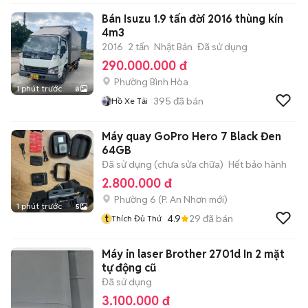
Bán Isuzu 1.9 tấn đời 2016 thùng kín
4m3
2016
2 tấn
Nhật Bản
Đã sử dụng
290.000.000 đ
Phường Bình Hòa
1 phút trước
8
395
đã bán
Hồ Xe Tải
Máy quay GoPro Hero 7 Black Đen
64GB
Đã sử dụng (chưa sửa chữa)
Hết bảo hành
2.800.000 đ
Phường 6
(
P. An Nhơn
mới)
1 phút trước
5
t
4.9
29
đã bán
Thích Đủ Thứ
Máy in laser Brother 2701d In 2 mặt
tự động cũ
Đã sử dụng
3.100.000 đ