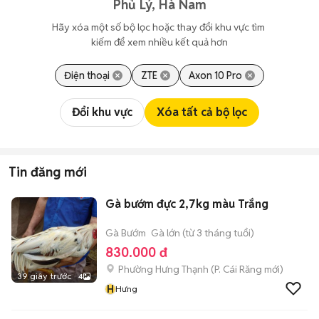
Phủ Lý, Hà Nam
Hãy xóa một số bộ lọc hoặc thay đổi khu vực tìm 
kiếm để xem nhiều kết quả hơn
Điện thoại
ZTE
Axon 10 Pro
Đổi khu vực
Xóa tất cả bộ lọc
Tin đăng mới
Gà bướm đực 2,7kg màu Trắng
Gà Bướm
Gà lớn (từ 3 tháng tuổi)
830.000 đ
Phường Hưng Thạnh
(
P. Cái Răng
mới)
39 giây trước
4
H
Hưng