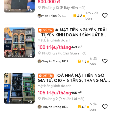
800.000 đ
Phường 10
(
P. Bảy Hiền
mới)
1 phút trước
2
1797
đã
4.8
Phan Thịnh (AT1
bán
COMPUTER)
🔥 MẶT TIỀN NGUYỄN TRÃI
– TUYẾN KINH DOANH SẦM UẤT BẬC
NHẤT QUẬN 5 🔥
Mặt bằng kinh doanh
100 triệu/tháng
163 m²
Phường 2
(
P. Chợ Quán
mới)
1 phút trước
3
6
đã
4.3
Chuyên Trang BĐS
bán
HOME CITY
TOÀ NHÀ MẶT TIỀN NGÔ
GIA TỰ, Q10 – 6 TẦNG, THANG MÁY,
SÀN SUỐT
Mặt bằng kinh doanh
105 triệu/tháng
105 m²
Phường 9
(
P. Vườn Lài
mới)
1 phút trước
4
6
đã
4.3
Chuyên Trang BĐS
bán
HOME CITY