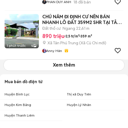
18
đã bán
PHAN DUY ANH
CHÚ NĂM ĐI ĐỊNH CƯ NÊN BÁN
NHANH LÔ ĐẤT 359M2 SHR TẠI TÂN
PHÚ TRUNG
Đất thổ cư
Ngang 22,61 m
890 triệu
2,5 tr/m²
359 m²
Xã Tân Phú Trung
(
Xã Củ Chi
mới)
1 phút trước
5
Anny Hân
Xem thêm
Mua bán đồ điện tử
Huyện Bình Lục
Thị xã Duy Tiên
Huyện Kim Bảng
Huyện Lý Nhân
Huyện Thanh Liêm