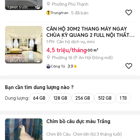
Phường Phú Thạnh
1 phút trước
1
T
5
đã bán
Trungtran
CĂN HỘ 30M2 THANG MÁY NGAY
CHÙA KỲ QUANG 2 FULL NỘI THẤT
GÒ VẤP
1 PN
Căn hộ dịch vụ, mini
4,5 triệu/tháng
30 m²
Phường 16
(
P. An Hội Đông
mới)
1 phút trước
5
3.9
Công Tú
Bạn cần tìm
dung lượng
nào ?
Dung lượng:
64 GB
128 GB
256 GB
512 GB
1 TB
2 
Chim bồ câu đực màu Trắng
Chim Bồ Câu
Chim lớn (từ 3 tháng tuổi)