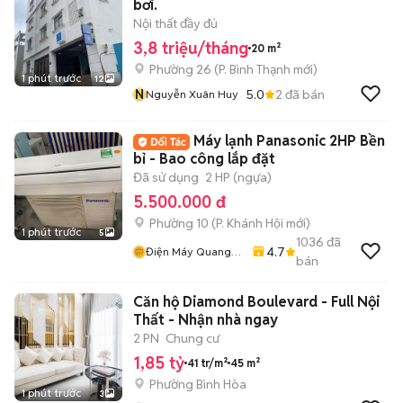
bơi.
Nội thất đầy đủ
3,8 triệu/tháng
20 m²
Phường 26
(
P. Bình Thạnh
mới)
1 phút trước
12
N
5.0
2
đã bán
Nguyễn Xuân Huy
Máy lạnh Panasonic 2HP Bền
bỉ - Bao công lắp đặt
Đã sử dụng
2 HP (ngựa)
5.500.000 đ
Phường 10
(
P. Khánh Hội
mới)
1 phút trước
5
1036
đã
4.7
Điện Máy Quang
bán
Phát
Căn hộ Diamond Boulevard - Full Nội
Thất - Nhận nhà ngay
2 PN
Chung cư
1,85 tỷ
41 tr/m²
45 m²
Phường Bình Hòa
1 phút trước
3