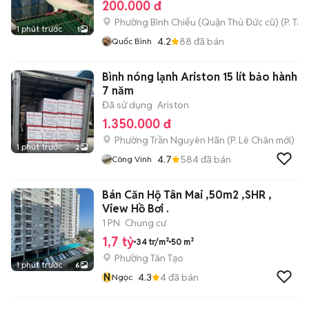
200.000 đ
Phường Bình Chiểu (Quận Thủ Đức cũ)
(
P. Ta
1 phút trước
1
4.2
88
đã bán
Quốc Bình
Bình nóng lạnh Ariston 15 lít bảo hành
7 năm
Đã sử dụng
Ariston
1.350.000 đ
Phường Trần Nguyên Hãn
(
P. Lê Chân
mới)
1 phút trước
2
4.7
584
đã bán
Công Vinh
Bán Căn Hộ Tân Mai ,50m2 ,SHR ,
View Hồ Bơi .
1 PN
Chung cư
1,7 tỷ
34 tr/m²
50 m²
Phường Tân Tạo
1 phút trước
6
N
4.3
4
đã bán
Ngọc