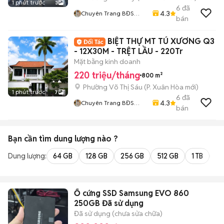
1 phút trước
3
6
đã
4.3
Chuyên Trang BĐS
bán
HOME CITY
BIỆT THỰ MT TÚ XƯƠNG Q3
- 12X30M - TRỆT LẦU - 220Tr
Mặt bằng kinh doanh
220 triệu/tháng
800 m²
Phường Võ Thị Sáu
(
P. Xuân Hòa
mới)
1 phút trước
7
6
đã
4.3
Chuyên Trang BĐS
bán
HOME CITY
Bạn cần tìm
dung lượng
nào ?
Dung lượng:
64 GB
128 GB
256 GB
512 GB
1 TB
2 
Ổ cứng SSD Samsung EVO 860
250GB Đã sử dụng
Đã sử dụng (chưa sửa chữa)