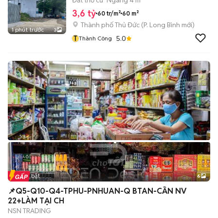
Đất thổ cư
Ngang 4 m
3,6 tỷ
60 tr/m²
60 m²
Thành phố Thủ Đức
(
P. Long Bình
mới)
1 phút trước
3
T
5.0
Thành Công
Tin nổi bật
6
+
2
📌Q5-Q10-Q4-TPHU-PNHUAN-Q BTAN-CẦN NV
22+LÀM TẠI CH
NSN TRADING