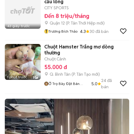
cầu lông
CITY SPORTS
Đến 8 triệu/tháng
Quận 12
(
P. Tân Thới Hiệp
mới)
43 giây trước
T
4.3
30
đã bán
Trương Bích Thảo
Chuột Hamster Trắng mơ dòng
thường
Chuột Cảnh
55.000 đ
Q. Bình Tân
(
P. Tân Tạo
mới)
1 phút trước
2
24
đã
5.0
Ở Trọ Bày Đặt Bán
bán
Chụtt