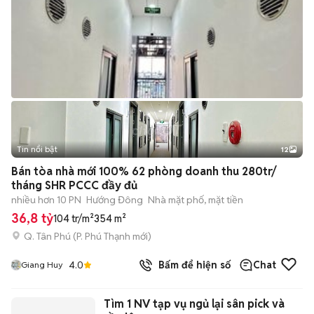
Tin nổi bật
12
+
2
Bán tòa nhà mới 100% 62 phòng doanh thu 280tr/
tháng SHR PCCC đầy đủ
nhiều hơn 10 PN
Hướng Đông
Nhà mặt phố, mặt tiền
36,8 tỷ
104 tr/m²
354 m²
Q. Tân Phú
(
P. Phú Thạnh
mới)
4.0
Bấm để hiện số
Chat
Giang Huy
Tìm 1 NV tạp vụ ngủ lại sân pick và