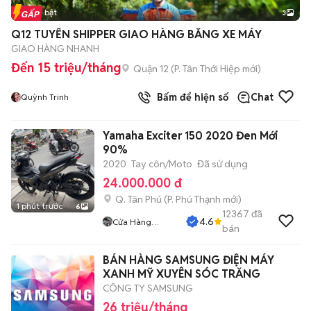
Tin nổi bật
3
Q12 TUYỂN SHIPPER GIAO HÀNG BẰNG XE MÁY
GIAO HÀNG NHANH
Đến 15 triệu/tháng
Quận 12
(
P. Tân Thới Hiệp
mới)
Bấm để hiện số
Chat
Quỳnh Trinh
Yamaha Exciter 150 2020 Đen Mới
90%
2020
Tay côn/Moto
Đã sử dụng
24.000.000 đ
Q. Tân Phú
(
P. Phú Thạnh
mới)
1 phút trước
6
12367
đã
4.6
Cửa Hàng
bán
Tuanduy
BÁN HÀNG SAMSUNG ĐIỆN MÁY
XANH MỸ XUYÊN SÓC TRĂNG
CÔNG TY SAMSUNG
26 triệu/tháng