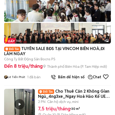
Tin nổi bật
4
TUYỂN SALE BĐS TẠI VINCOM BIÊN HOÀ,ĐI
LÀM NGAY
Công Ty Bất Động Sản Bocns PS
Đến 8 triệu/tháng
Thành phố Biên Hòa
(
P. Tam Hiệp
mới)
1
đã bán
Bấm để hiện số
Chat
Lê Tiến Phát
Cho Thuê Căn 2 Không Gian
Ngủ_4ng3xe_Ngay Hoà Hảo Kế UEH
Quận 10
2 PN
Căn hộ dịch vụ, mini
7,5 triệu/tháng
30 m²
Quận 10
(
P. Diên Hồng
mới)