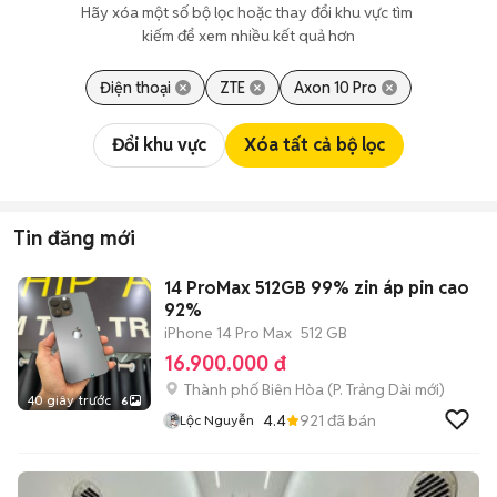
Hãy xóa một số bộ lọc hoặc thay đổi khu vực tìm 
kiếm để xem nhiều kết quả hơn
Điện thoại
ZTE
Axon 10 Pro
Đổi khu vực
Xóa tất cả bộ lọc
Tin đăng mới
14 ProMax 512GB 99% zin áp pin cao
92%
iPhone 14 Pro Max
512 GB
16.900.000 đ
Thành phố Biên Hòa
(
P. Trảng Dài
mới)
40 giây trước
6
4.4
921
đã bán
Lộc Nguyễn