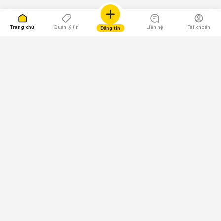
Trang chủ
Quản lý tin
Liên hệ
Tài khoản
Đăng tin
109.000 Bình chọn
Tải ứng dụng Chợ Tốt
Về Chợ Tốt
Quy chế sàn
Chính sách bảo mật
Giải quyết tranh chấp
CÔNG TY TNHH CHỢ TỐT - Người đại diện theo pháp luật:
Nguyễn Trọng Tấn; GPDKKD: 0312120782 do Sở KH & ĐT TP.HCM cấp ngày
11/01/2013;
GPMXH: 185/GP-BTTTT do Bộ Thông tin và Truyền thông
cấp ngày 09/07/2024 - Chịu trách nhiệm
nội dung: Trần Hoàng Ly.
Chính sách sử dụng