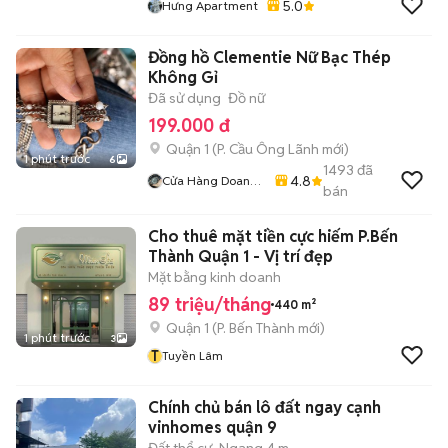
5.0
Hưng Apartment
Đồng hồ Clementie Nữ Bạc Thép
Không Gỉ
Đã sử dụng
Đồ nữ
199.000 đ
Quận 1
(
P. Cầu Ông Lãnh
mới)
1 phút trước
6
1493
đã
4.8
Cửa Hàng Doan
bán
Vu
Cho thuê mặt tiền cực hiếm P.Bến
Thành Quận 1 - Vị trí đẹp
Mặt bằng kinh doanh
89 triệu/tháng
440 m²
Quận 1
(
P. Bến Thành
mới)
1 phút trước
3
T
Tuyền Lâm
Chính chủ bán lô đất ngay cạnh
vinhomes quận 9