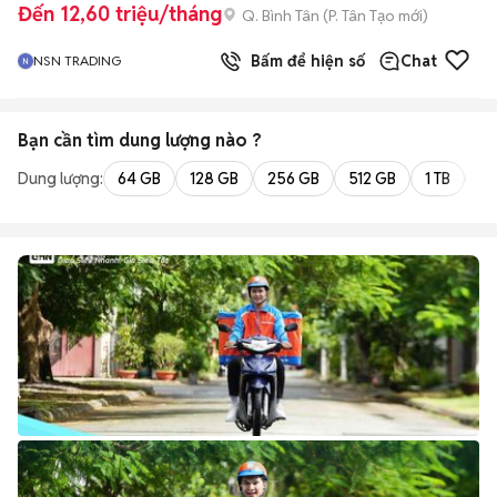
Đến 12,60 triệu/tháng
Q. Bình Tân
(
P. Tân Tạo
mới)
Bấm để hiện số
Chat
NSN TRADING
Bạn cần tìm
dung lượng
nào ?
Dung lượng:
64 GB
128 GB
256 GB
512 GB
1 TB
2 