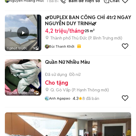
1
đã bán
Bấm để hiện số
Chat
Nguyễn Hoàng Phúc
🌿DUPLEX BAN CÔNG CHỈ 4tr2 NGAY
NGUYỄN DUY TRINH🌿
4,2 triệu/tháng
25 m²
Thành phố Thủ Đức
(
P. Bình Trưng
mới)
Bùi Thanh Khởi
1 phút trước
9
Quần Nữ Nhiều Màu
Đã sử dụng
Đồ nữ
Cho tặng
Q. Gò Vấp
(
P. Hạnh Thông
mới)
1 phút trước
1
4.3
8
đã bán
Anh Agapao