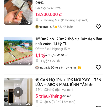
98%
Galaxy S24 Ultra
13.200.000 đ
Q. Hoàng Mai
(
P. Hoàng Liệt
mới)
1 phút trước
5
H
4.5
88
đã bán
Hoàng
1150m2 có 120m2 thổ cư. Đất đẹp làm
nhà vườn. 1,1 tỷ TL
Đất thổ cư
Ngang 15 m
1,1 tỷ
< 1 tr/m²
1150 m²
Huyện Gò Dầu
1 phút trước
7
Phát Bất Động Sản Tây Ninh
🌟 CĂN HỘ 1PN + 1PK MỚI XÂY – TÊN
LỬA – AEON MALL BÌNH TÂN 🌟
2 PN
Căn hộ dịch vụ, mini
5 triệu/tháng
35 m²
Quận 6
(
P. Phú Lâm
mới)
1 phút trước
4