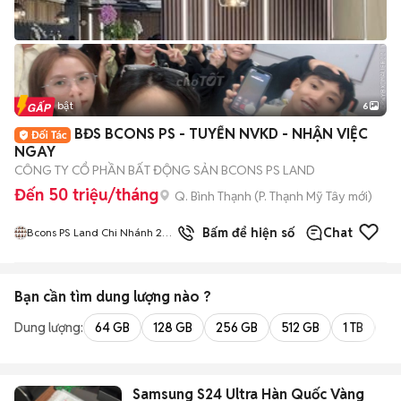
Tin nổi bật
6
+
2
BĐS BCONS PS - TUYỂN NVKD - NHẬN VIỆC
NGAY
CÔNG TY CỔ PHẦN BẤT ĐỘNG SẢN BCONS PS LAND
Đến 50 triệu/tháng
Q. Bình Thạnh
(
P. Thạnh Mỹ Tây
mới)
2
đã bán
Bấm để hiện số
Chat
Bcons PS Land Chi Nhánh 2
Bình Dương
Bạn cần tìm
dung lượng
nào ?
Dung lượng:
64 GB
128 GB
256 GB
512 GB
1 TB
2 
Samsung S24 Ultra Hàn Quốc Vàng