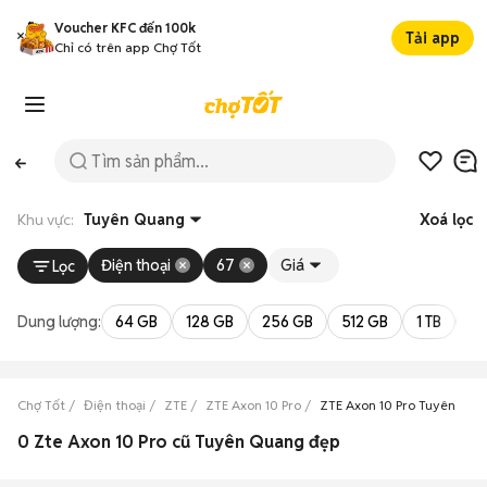
Voucher KFC đến 100k
Tải app
Chỉ có trên app Chợ Tốt
Khu vực:
Tuyên Quang
Xoá lọc
Điện thoại
67
Giá
Lọc
Dung lượng:
64 GB
128 GB
256 GB
512 GB
1 TB
2 
Chợ Tốt
Điện thoại
ZTE
ZTE Axon 10 Pro
ZTE Axon 10 Pro Tuyên Qu
0 Zte Axon 10 Pro cũ Tuyên Quang đẹp