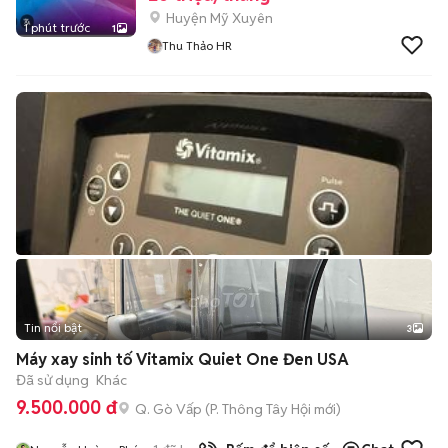
Huyện Mỹ Xuyên
1 phút trước
1
Thu Thảo HR
Tin nổi bật
3
Máy xay sinh tố Vitamix Quiet One Đen USA
Đã sử dụng
Khác
9.500.000 đ
Q. Gò Vấp
(
P. Thông Tây Hội
mới)