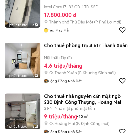
Intel Core i7
32 GB
1 TB
SSD
17.800.000 đ
Thành phố Thủ Dầu Một
(
P. Phú Lợi
mới)
1 phút trước
6
T
Taxi May Mắn
Cho thuê phòng trọ 4.6tr Thanh Xuân
Nội thất đầy đủ
4,6 triệu/tháng
Q. Thanh Xuân
(
P. Khương Đình
mới)
1 phút trước
5
Cộng Đồng Nhà Đất
Cho thuê nhà nguyên căn mặt ngõ
230 Định Công Thượng, Hoàng Mai
3 PN
Nhà mặt phố, mặt tiền
9 triệu/tháng
40 m²
Q. Hoàng Mai
(
P. Định Công
mới)
1 phút trước
5
Cộng Đồng Nhà Đất