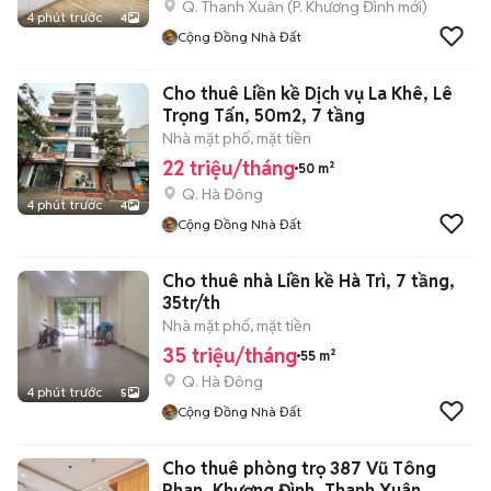
Q. Thanh Xuân
(
P. Khương Đình
mới)
4 phút trước
4
Cộng Đồng Nhà Đất
Cho thuê Liền kề Dịch vụ La Khê, Lê
Trọng Tấn, 50m2, 7 tầng
Nhà mặt phố, mặt tiền
22 triệu/tháng
50 m²
Q. Hà Đông
4 phút trước
4
Cộng Đồng Nhà Đất
Cho thuê nhà Liền kề Hà Trì, 7 tầng,
35tr/th
Nhà mặt phố, mặt tiền
35 triệu/tháng
55 m²
Q. Hà Đông
4 phút trước
5
Cộng Đồng Nhà Đất
Cho thuê phòng trọ 387 Vũ Tông
Phan, Khương Đình, Thanh Xuân