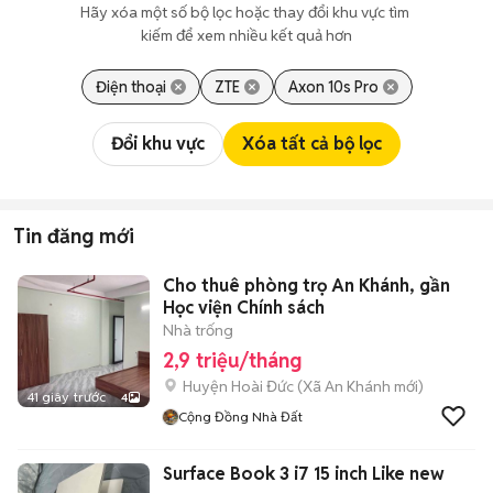
Hãy xóa một số bộ lọc hoặc thay đổi khu vực tìm 
kiếm để xem nhiều kết quả hơn
Điện thoại
ZTE
Axon 10s Pro
Đổi khu vực
Xóa tất cả bộ lọc
Tin đăng mới
Cho thuê phòng trọ An Khánh, gần
Học viện Chính sách
Nhà trống
2,9 triệu/tháng
Huyện Hoài Đức
(
Xã An Khánh
mới)
41 giây trước
4
Cộng Đồng Nhà Đất
Surface Book 3 i7 15 inch Like new