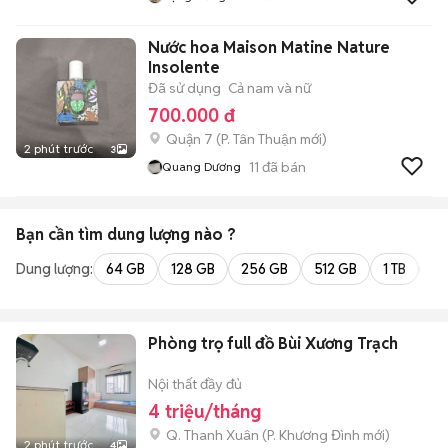
Nước hoa Maison Matine Nature
Insolente
Đã sử dụng
Cả nam và nữ
700.000 đ
Quận 7
(
P. Tân Thuận
mới)
2 phút trước
3
11
đã bán
Quang Dương
Bạn cần tìm
dung lượng
nào ?
Dung lượng:
64 GB
128 GB
256 GB
512 GB
1 TB
2 
Phòng trọ full đồ Bùi Xương Trạch
Nội thất đầy đủ
4 triệu/tháng
Q. Thanh Xuân
(
P. Khương Đình
mới)
2 phút trước
4