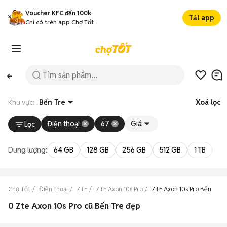
Voucher KFC đến 100k
Tải app
Chỉ có trên app Chợ Tốt
Khu vực:
Bến Tre
Xoá lọc
Điện thoại
67
Giá
Lọc
Dung lượng:
64 GB
128 GB
256 GB
512 GB
1 TB
2 
Chợ Tốt
Điện thoại
ZTE
ZTE Axon 10s Pro
ZTE Axon 10s Pro Bến Tre
0 Zte Axon 10s Pro cũ Bến Tre đẹp