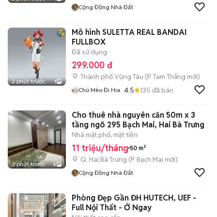
Cộng Đồng Nhà Đất
Mô hình SULETTA REAL BANDAI
FULLBOX
Đã sử dụng
299.000 đ
Thành phố Vũng Tàu
(
P. Tam Thắng
mới)
2 phút trước
1
4.5
135
đã bán
Chú Mèo Đi Hia
Cho thuê nhà nguyên căn 50m x 3
tầng ngõ 295 Bạch Mai, Hai Bà Trưng
Nhà mặt phố, mặt tiền
11 triệu/tháng
50 m²
Q. Hai Bà Trưng
(
P. Bạch Mai
mới)
2 phút trước
5
Cộng Đồng Nhà Đất
Phòng Đẹp Gần ĐH HUTECH, UEF -
Full Nội Thất - Ở Ngay