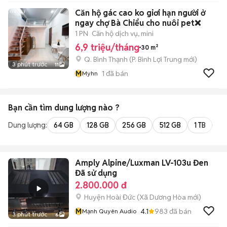
Căn hộ gác cao ko giơi hạn người ở
ngay chợ Bà Chiểu cho nuôi pet❌
1 PN
Căn hộ dịch vụ, mini
6,9 triệu/tháng
30 m²
Q. Bình Thạnh
(
P. Bình Lợi Trung
mới)
3 phút trước
11
M
1
đã bán
Myhn
Bạn cần tìm
dung lượng
nào ?
Dung lượng:
64 GB
128 GB
256 GB
512 GB
1 TB
2 
Amply Alpine/Luxman LV-103u Đen
Đã sử dụng
2.800.000 đ
Huyện Hoài Đức
(
Xã Dương Hòa
mới)
M
4.1
983
đã bán
Mạnh Quyên Audio
3 phút trước
6