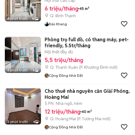
Nội thất cao cấp
6 triệu/tháng
45 m²
Q. Bình Thạnh
3 phút trước
10
Bảo Khang
Phòng trọ full đồ, có thang máy, pet-
friendly, 5.5tr/tháng
Nội thất đầy đủ
5,5 triệu/tháng
Q. Thanh Xuân
(
P. Khương Đình
mới)
3 phút trước
5
Cộng Đồng Nhà Đất
Cho thuê nhà nguyên căn Giải Phóng,
Hoàng Mai
5 PN
Nhà ngõ, hẻm
12 triệu/tháng
40 m²
Q. Hoàng Mai
(
P. Tương Mai
mới)
3 phút trước
4
Cộng Đồng Nhà Đất