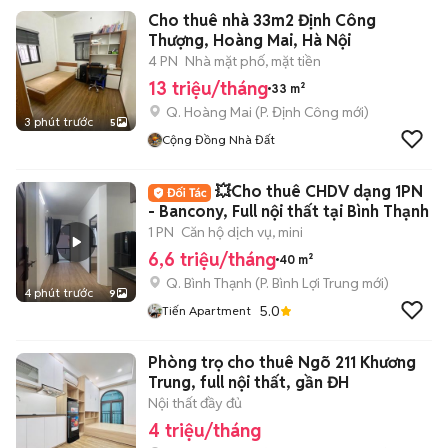
Cho thuê nhà 33m2 Định Công
Thượng, Hoàng Mai, Hà Nội
4 PN
Nhà mặt phố, mặt tiền
13 triệu/tháng
33 m²
Q. Hoàng Mai
(
P. Định Công
mới)
3 phút trước
5
Cộng Đồng Nhà Đất
💥Cho thuê CHDV dạng 1PN
- Bancony, Full nội thất tại Bình Thạnh
1 PN
Căn hộ dịch vụ, mini
6,6 triệu/tháng
40 m²
Q. Bình Thạnh
(
P. Bình Lợi Trung
mới)
4 phút trước
9
5.0
Tiến Apartment
Phòng trọ cho thuê Ngõ 211 Khương
Trung, full nội thất, gần ĐH
Nội thất đầy đủ
4 triệu/tháng