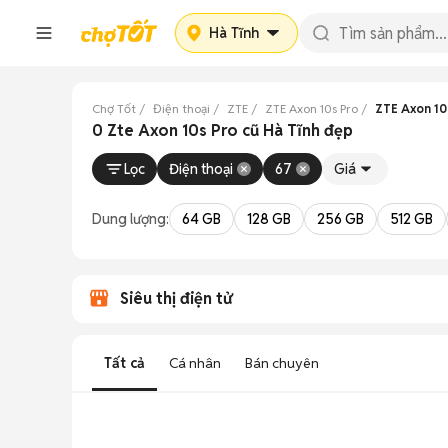
Hà Tĩnh
Chợ Tốt
Điện thoại
ZTE
ZTE Axon 10s Pro
ZTE Axon 10
0 Zte Axon 10s Pro cũ Hà Tĩnh đẹp
Lọc
Điện thoại
67
Giá
Dung lượng:
64 GB
128 GB
256 GB
512 GB
Siêu thị điện tử
Tất cả
Cá nhân
Bán chuyên