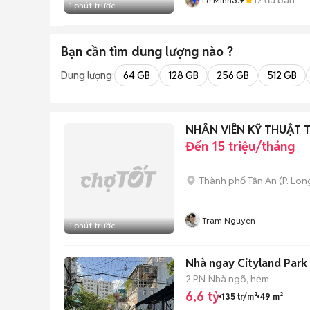
Lê Minh
1 phút trước
Bạn cần tìm
dung lượng
nào ?
Dung lượng:
64 GB
128 GB
256 GB
512 GB
NHÂN VIÊN KỸ THUẬT 
Đến 15 triệu/tháng
Thành phố Tân An
(
P. Lon
Tram Nguyen
1 phút trước
Nhà ngay Cityland Park 
2 PN
Nhà ngõ, hẻm
6,6 tỷ
135 tr/m²
49 m²