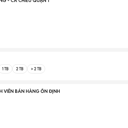
NG - CA CHIỀU QUẬN 1
1 TB
2 TB
> 2 TB
NH VIÊN BÁN HÀNG ỔN ĐỊNH
)