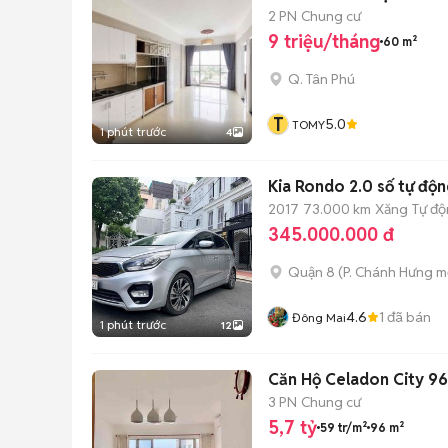
2 PN
Chung cư
9 triệu/tháng
60 m²
Q. Tân Phú
T
5.0
TOMY
1 phút trước
4
Kia Rondo 2.0 số tự độ
2017
73.000 km
Xăng
Tự đ
345.000.000 đ
Quận 8
(
P. Chánh Hưng
mớ
4.6
1
đã bán
Đông Mai
1 phút trước
12
Căn Hộ Celadon City 96m
3 PN
Chung cư
5,7 tỷ
59 tr/m²
96 m²