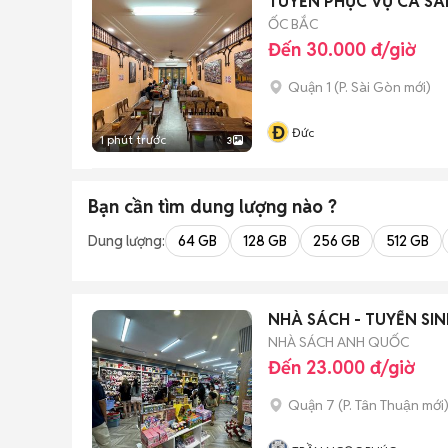
TUYỂN PHỤC VỤ CA SÁ
ỐC BẮC
Đến 30.000 đ/giờ
Quận 1
(
P. Sài Gòn
mới)
Đ
Đức
1 phút trước
3
Bạn cần tìm
dung lượng
nào ?
Dung lượng:
64 GB
128 GB
256 GB
512 GB
NHÀ SÁCH - TUYỂN SI
NHÀ SÁCH ANH QUỐC
Đến 23.000 đ/giờ
Quận 7
(
P. Tân Thuận
mới