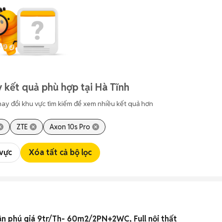
 kết quả phù hợp tại Hà Tĩnh
hay đổi khu vực tìm kiếm để xem nhiều kết quả hơn
ZTE
Axon 10s Pro
 vực
Xóa tất cả bộ lọc
ân phú giá 9tr/Th- 60m2/2PN+2WC, Full nội thất