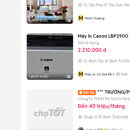
Q. Tân Phú
(
P. Tân Sơn Nhì
M
Minh Hoàng
1 phút trước
5
Máy in Canon LBP2900 
Đã sử dụng
2.210.000 đ
Q. Bình Tân
(
P. Bình Trị Đ
M
4
đã bán
Máy In Cũ Giá Rẻ
1 phút trước
1
*** TRƯỞNG/
Công Ty TNHH Tm Xd Dv Nhà
Đến 40 triệu/tháng
Quận 11
(
P. Bình Thới
mới)
3.9
12
đã bán