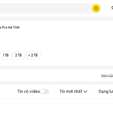
s Pro Hà Tĩnh
1 TB
2 TB
> 2 TB
Xem Cử
Tin có video
Tin mới nhất
Dạng lư