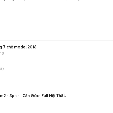
ng 7 chỗ model 2018
ộng
i)
2 - 3pn - . Căn Góc- Full Nội Thất.