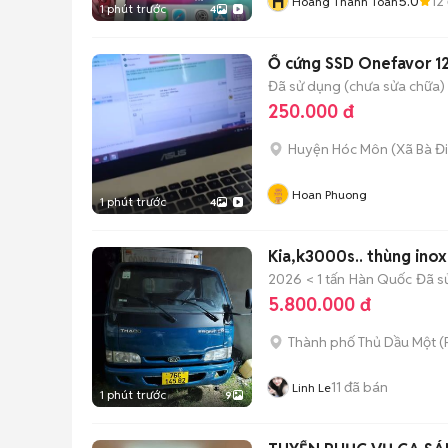
H
5.0
12
Hoang Thanh Toan
1 phút trước
4
Ổ cứng SSD Onefavor 1
Đã sử dụng (chưa sửa chữa)
250.000 đ
Huyện Hóc Môn
(
Xã Bà Đ
Hoan Phuong
1 phút trước
4
Kia,k3000s.. thùng ino
2026
< 1 tấn
Hàn Quốc
Đã s
5.800.000 đ
Thành phố Thủ Dầu Một
(
11
đã bán
Linh Le
1 phút trước
9