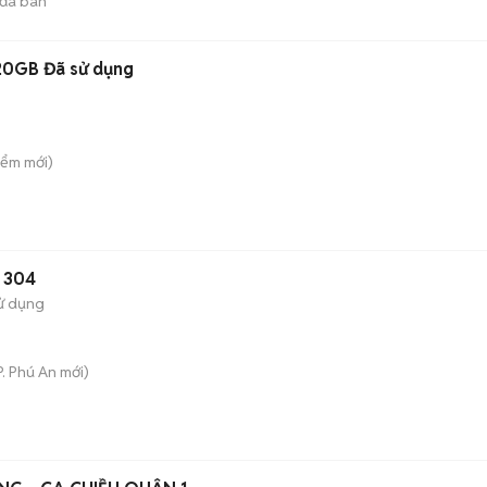
đã bán
20GB Đã sử dụng
iểm
mới)
x 304
ử dụng
P. Phú An
mới)