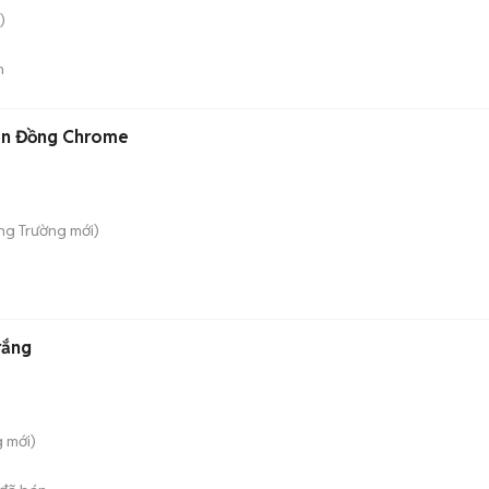
)
n
hén Đồng Chrome
ong Trường
mới)
rắng
g
mới)