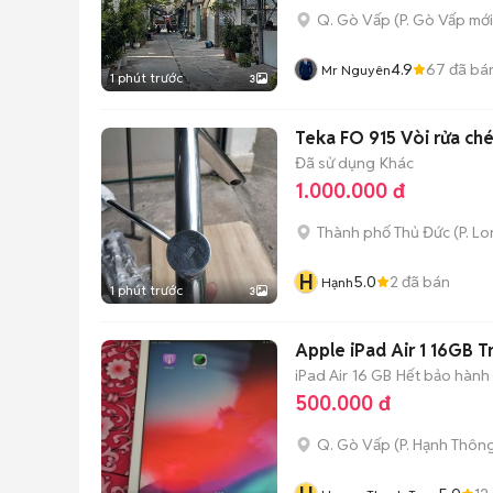
Q. Gò Vấp
(
P. Gò Vấp
mới
4.9
67
đã bá
Mr Nguyên
1 phút trước
3
Teka FO 915 Vòi rửa c
Đã sử dụng
Khác
1.000.000 đ
Thành phố Thủ Đức
(
P. L
H
5.0
2
đã bán
Hạnh
1 phút trước
3
Apple iPad Air 1 16GB T
iPad Air
16 GB
Hết bảo hành
500.000 đ
Q. Gò Vấp
(
P. Hạnh Thôn