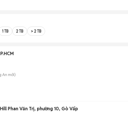
1 TB
2 TB
> 2 TB
TP.HCM
g An
mới)
Hill Phan Văn Trị, phường 10, Gò Vấp