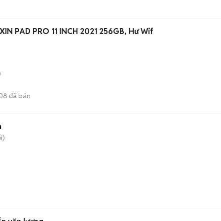
N PAD PRO 11 INCH 2021 256GB, Hư Wif
)
08
đã bán
n
i)