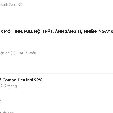
 Hành Sơn
mới)
X MỚI TINH, FULL NỘI THẤT, ÁNH SÁNG TỰ NHIÊN- NGAY 
ận 2 cũ)
(
P. Cát Lái
mới)
 5 Combo Đen Mới 99%
7-12 tháng
)
95
đã bán