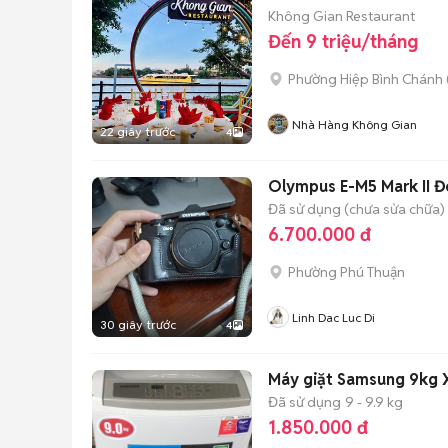
Không Gian Restaurant
Đến 9 triệu/tháng
Phường Hiệp Bình Chánh 
Nhà Hàng Không Gian
22 giây trước
4
Olympus E-M5 Mark II Đ
Đã sử dụng (chưa sửa chữa)
6.700.000 đ
Phường Phú Thuận
Linh Dac Luc Di
30 giây trước
4
Máy giặt Samsung 9kg
Đã sử dụng
9 - 9.9 kg
1.850.000 đ