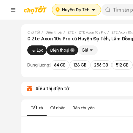
Huyện Đạ Tẻh
Chợ Tốt
Điện thoại
ZTE
ZTE Axon 10s Pro
ZTE Axon 10
0 Zte Axon 10s Pro cũ Huyện Đạ Tẻh, Lâm Đồn
Lọc
Điện thoại
Giá
Dung lượng:
64 GB
128 GB
256 GB
512 GB
Siêu thị điện tử
Tất cả
Cá nhân
Bán chuyên