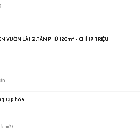
)
N VƯỜN LÀI Q.TÂN PHÚ 120m² - CHỈ 19 TRIỆU
bán
ng tạp hóa
Hải
mới)