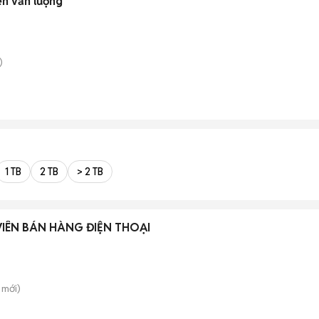
ễn văn lượng
)
1 TB
2 TB
> 2 TB
IÊN BÁN HÀNG ĐIỆN THOẠI
mới)