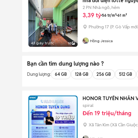
nhà đối diện lotte nguy
2 PN
Nhà ngõ, hẻm
3,39 tỷ
56 tr/m²
61 m²
Phường 17
(
P. Gò Vấp
mới
Hồng Jessica
43 giây trước
10
Bạn cần tìm
dung lượng
nào ?
Dung lượng:
64 GB
128 GB
256 GB
512 GB
HONOR TUYỂN NHÂN V
spiral
Đến 19 triệu/tháng
Xã Tân Kim
(
Xã Cần Giuộc