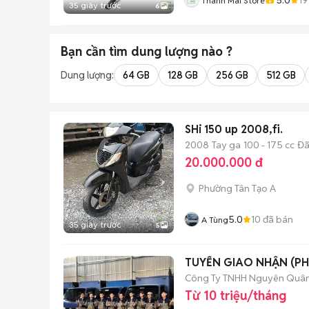
Thanh Mai Store
35 giây trước
6
Bạn cần tìm
dung lượng
nào ?
Dung lượng:
64 GB
128 GB
256 GB
512 GB
SHi 150 up 2008,fi.
2008
Tay ga
100 - 175 cc
Đã
20.000.000 đ
Phường Tân Tạo A
5.0
10
đã bán
A Tùng
35 giây trước
5
TUYỂN GIAO NHẬN (PH
Công Ty TNHH Nguyên Quâ
Từ 10 triệu/tháng