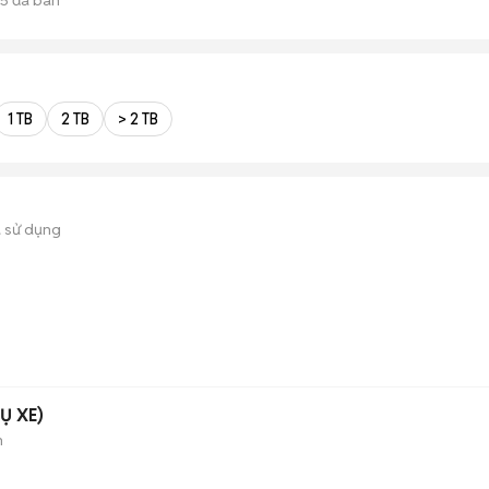
1 TB
2 TB
> 2 TB
 sử dụng
Ụ XE)
n