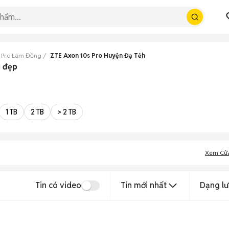
s Pro Lâm Đồng
ZTE Axon 10s Pro Huyện Đạ Tẻh
g đẹp
1 TB
2 TB
> 2 TB
Xem Cử
Tin có video
Tin mới nhất
Dạng lư