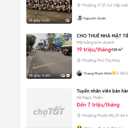
Phường 17
(
P. Gò Vấp
mới
Nguyên Quân
35 giây trước
1
CHO THUÊ NHÀ MẶT TIỀ
Mặt bằng kinh doanh
19 triệu/tháng
120 m²
Phường Phú Thọ Hòa
5
đã 
Thang Pham Minh
38 giây trước
3
Tuyển nhân viên bán hà
Hồ Ngọc Thiện
Đến 7 triệu/tháng
Phường Phước Mỹ
(
P. An 