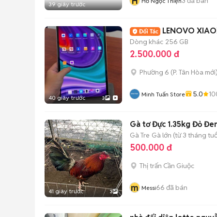
H
3
đã bán
Hồ Ngọc Thiện
39 giây trước
LENOVO XIAOXI
Dòng khác
256 GB
2.500.000 đ
Phường 6
(
P. Tân Hòa
mới
5.0
10
Minh Tuấn Store
40 giây trước
3
Gà tơ Đực 1.35kg Đỏ Đe
Gà Tre
Gà lớn (từ 3 tháng tuổ
500.000 đ
Thị trấn Cần Giuộc
m
66
đã bán
Messi
41 giây trước
3