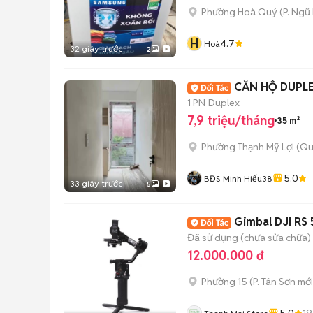
Phường Hoà Quý
(
P. Ngũ
H
4.7
Hoà
32 giây trước
2
CĂN HỘ DUPLE
1 PN
Duplex
7,9 triệu/tháng
35 m²
Phường Thạnh Mỹ Lợi (Qu
5.0
BĐS Minh Hiếu38
33 giây trước
5
Gimbal DJI RS
Đã sử dụng (chưa sửa chữa)
12.000.000 đ
Phường 15
(
P. Tân Sơn
mới
5.0
1