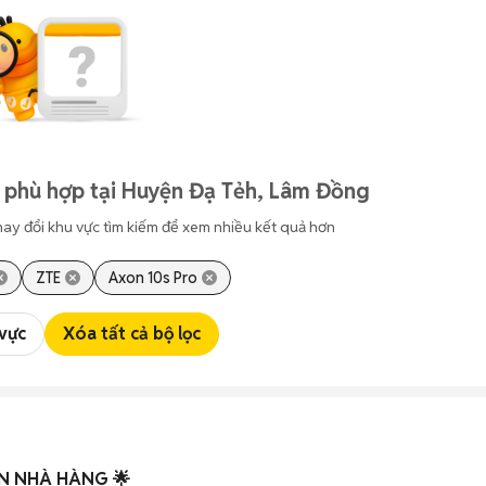
 phù hợp tại Huyện Đạ Tẻh, Lâm Đồng
hay đổi khu vực tìm kiếm để xem nhiều kết quả hơn
ZTE
Axon 10s Pro
 vực
Xóa tất cả bộ lọc
N NHÀ HÀNG 🌟