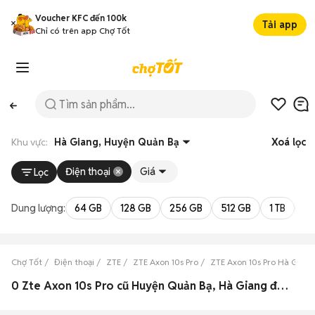
Voucher KFC đến 100k
Tải app
Chỉ có trên app Chợ Tốt
Khu vực:
Hà Giang, Huyện Quản Bạ
Xoá lọc
Điện thoại
Giá
Lọc
Dung lượng:
64 GB
128 GB
256 GB
512 GB
1 TB
2 
Chợ Tốt
Điện thoại
ZTE
ZTE Axon 10s Pro
ZTE Axon 10s Pro Hà Giang
0 Zte Axon 10s Pro cũ Huyện Quản Bạ, Hà Giang đẹp