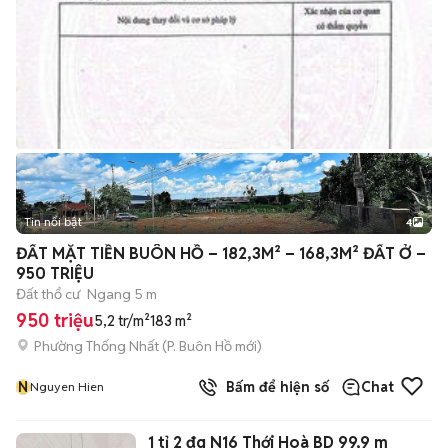
Tin nổi bật
4
ĐẤT MẶT TIỀN BUÔN HỒ – 182,3M² – 168,3M² ĐẤT Ở –
950 TRIỆU
Đất thổ cư
Ngang 5 m
950 triệu
5,2 tr/m²
183 m²
Phường Thống Nhất
(
P. Buôn Hồ
mới)
N
Bấm để hiện số
Chat
Nguyen Hien
1 tỉ 2 đg N16 Thới Hoà BD 99,9 m