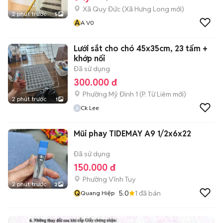
Xã Quy Đức
(
Xã Hưng Long
mới)
2 phút trước
5
A
A V0
Lưới sắt cho chó 45x35cm, 23 tấm +
khớp nối
Đã sử dụng
300.000 đ
Phường Mỹ Đình 1
(
P. Từ Liêm
mới)
2 phút trước
1
Ck Lee
Mũi phay TIDEMAY A9 1/2x6x22
Đã sử dụng
150.000 đ
Phường Vĩnh Tuy
2 phút trước
2
Q
5.0
1
đã bán
Quang Hiệp