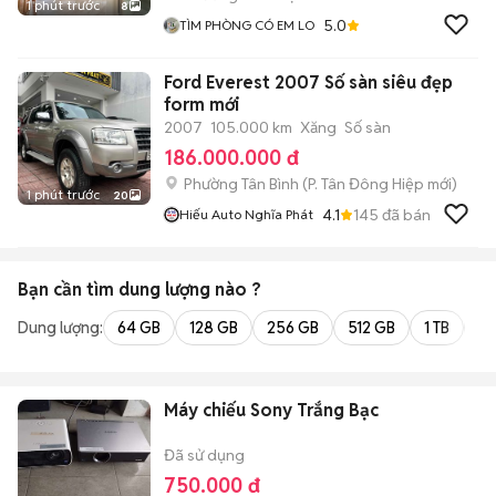
1 phút trước
8
5.0
TÌM PHÒNG CÓ EM LO
Ford Everest 2007 Số sàn siêu đẹp
form mới
2007
105.000 km
Xăng
Số sàn
186.000.000 đ
Phường Tân Bình
(
P. Tân Đông Hiệp
mới)
1 phút trước
20
4.1
145
đã bán
Hiếu Auto Nghĩa Phát
Bạn cần tìm
dung lượng
nào ?
Dung lượng:
64 GB
128 GB
256 GB
512 GB
1 TB
2 
Máy chiếu Sony Trắng Bạc
Đã sử dụng
750.000 đ