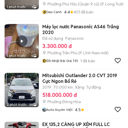
Phường Phú Hữu (Quận 9 cũ)
(
P. Long Trường
1 phút trước
3
d
4.4
401
đã bán
Dao Canh
Máy lọc nước Panasonic AS46 Trắng
2020
Đã sử dụng
Panasonic
3.300.000 đ
Phường Trần Phú
(
P. Lĩnh Nam
mới)
1 phút trước
5
Đ
1
đã bán
Đồ Nhật Bãi Giá Tốt
Mitsubishi Outlander 2.0 CVT 2019
Cực Ngon Bổ Rẻ
2019
70.000 km
Xăng
Tự động
518.000.000 đ
Phường Đông Hòa
2 phút trước
20
4.5
Auto Xuyên Việt
EX 135,2 CÀNG UP XÉM FULL LC