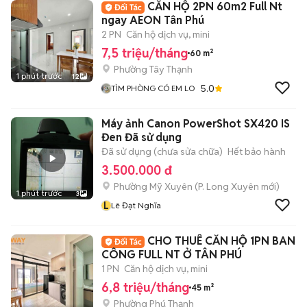
CĂN HỘ 2PN 60m2 Full Nt
ngay AEON Tân Phú
2 PN
Căn hộ dịch vụ, mini
7,5 triệu/tháng
60 m²
Phường Tây Thạnh
1 phút trước
12
5.0
TÌM PHÒNG CÓ EM LO
Máy ảnh Canon PowerShot SX420 IS
Đen Đã sử dụng
Đã sử dụng (chưa sửa chữa)
Hết bảo hành
3.500.000 đ
Phường Mỹ Xuyên
(
P. Long Xuyên
mới)
1 phút trước
3
L
Lê Đạt Nghĩa
CHO THUÊ CĂN HỘ 1PN BAN
CÔNG FULL NT Ở TÂN PHÚ
1 PN
Căn hộ dịch vụ, mini
6,8 triệu/tháng
45 m²
Phường Phú Thạnh