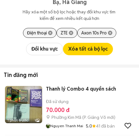
Bạ, Hà Giang
Hãy xóa một số bộ lọc hoặc thay đổi khu vực tìm 
kiếm để xem nhiều kết quả hơn
Điện thoại
ZTE
Axon 10s Pro
Đổi khu vực
Xóa tất cả bộ lọc
Tin đăng mới
Thanh lý Combo 4 quyển sách
Đã sử dụng
70.000 đ
Phường Kim Mã
(
P. Giảng Võ
mới)
1 phút trước
1
5.0
41
đã bán
Nguyen Thanh Mai