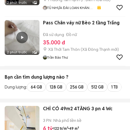
2 phút trước
1
TỦ NHỰA ĐÀI LOAN KHÁNH
HUYỀN 678
Pass Chân váy nữ Bèo 2 tầng Trắng
Đã sử dụng
Đồ nữ
35.000 đ
Xã Thới Tam Thôn
(
Xã Đông Thạnh
mới)
2 phút trước
3
Trần Bảo Thư
Bạn cần tìm
dung lượng
nào ?
Dung lượng:
64 GB
128 GB
256 GB
512 GB
1 TB
2 
CHỈ CÓ 49m2 4TẦNG 3 pn 4 Wc
3 PN
Nhà phố liền kề
6 tỷ
122 tr/m²
49 m²