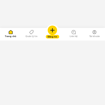
Trang chủ
Quản lý tin
Liên hệ
Tài khoản
Đăng tin
109.000 Bình chọn
Tải ứng dụng Chợ Tốt
Về Chợ Tốt
Quy chế sàn
Chính sách bảo mật
Giải quyết tranh chấp