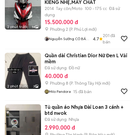
KIỂNG NHẸ,MÁY CHẤT
2014
Tay côn/Moto
100 - 175 cc
Đã sử
dụng
15.500.000 đ
2 phút trước
14
Phường 2
(
P. Phú Lợi
mới)
201
đã
4.7
Nguyễn Sướng CÓ BÁN
bán
GÓP GIAO XE CÁC TỈNH
Quần dài Christian Dior Nữ Đen L Vải
mềm
Đã sử dụng
Đồ nữ
40.000 đ
Phường 8
(
P. Thông Tây Hội
mới)
2 phút trước
3
15
đã bán
Milo Pandora
Tủ quần áo Nhựa Đài Loan 3 cánh +
btd nwok
Đã sử dụng
Nhựa
2.990.000 đ
Phường Tân Hạnh
(
P. Biên Hòa
mới)