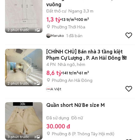
vuông
Đất thổ cư
Ngang 3,3 m
1,3 tỷ
13 tr/m²
100 m²
Phường Thới Hòa
2 phút trước
3
1
đã bán
Maruko
[CHÍNH CHỦ] Bán nhà 3 tầng kiệt
Phạm Cự Lượng , P. An Hải Đông 🌺
4 PN
Nhà ngõ, hẻm
8,6 tỷ
141 tr/m²
61 m²
Phường An Hải Đông
2 phút trước
9
A Việt
Quần short Nữ Be size M
Đã sử dụng
Đồ nữ
30.000 đ
Phường 8
(
P. Thông Tây Hội
mới)
3 phút trước
2