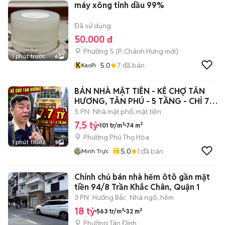
máy xông tinh dầu 99%
Đã sử dụng
50.000 đ
Phường 5
(
P. Chánh Hưng
mới)
1 phút trước
6
K
5.0
7
đã bán
KaoPi
BÁN NHÀ MẶT TIỀN - KẾ CHỢ TÂN
HƯƠNG, TÂN PHÚ - 5 TẦNG - CHỈ 7.x
tỷ
5 PN
Nhà mặt phố, mặt tiền
7,5 tỷ
101 tr/m²
74 m²
Phường Phú Thọ Hòa
1 phút trước
5
5.0
1
đã bán
Minh Trực
Chính chủ bán nhà hẽm ôtô gần mặt
tiền 94/8 Trần Khắc Chân, Quận 1
3 PN
Hướng Bắc
Nhà ngõ, hẻm
18 tỷ
563 tr/m²
32 m²
Phường Tân Định