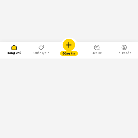
Trang chủ
Quản lý tin
Liên hệ
Tài khoản
Đăng tin
109.000 Bình chọn
Tải ứng dụng Chợ Tốt
Về Chợ Tốt
Quy chế sàn
Chính sách bảo mật
Giải quyết tranh chấp