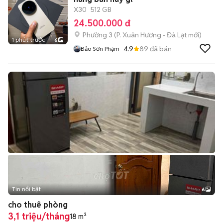
X30
512 GB
24.500.000 đ
Phường 3
(
P. Xuân Hương - Đà Lạt
mới)
1 phút trước
6
4.9
89
đã bán
Bảo Sơn Phạm
Tin nổi bật
6
+
2
cho thuê phòng
3,1 triệu/tháng
18 m²