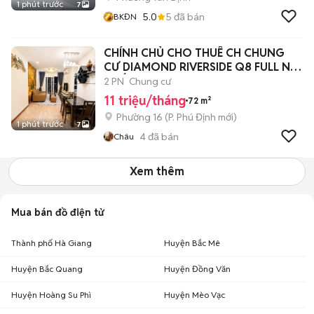
1 phút trước
7
5.0
5
đã bán
BKĐN
CHÍNH CHỦ CHO THUÊ CH CHUNG
CƯ DIAMOND RIVERSIDE Q8 FULL NỘI
THẤT
2 PN
Chung cư
11 triệu/tháng
72 m²
Phường 16
(
P. Phú Định
mới)
1 phút trước
7
4
đã bán
Châu
Xem thêm
Mua bán đồ điện tử
Thành phố Hà Giang
Huyện Bắc Mê
Huyện Bắc Quang
Huyện Đồng Văn
Huyện Hoàng Su Phì
Huyện Mèo Vạc