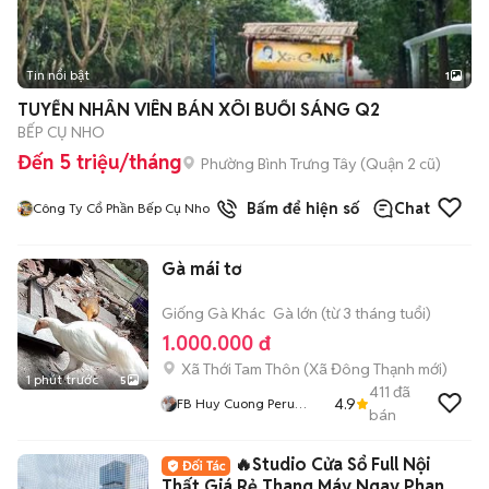
Tin nổi bật
1
TUYỂN NHÂN VIÊN BÁN XÔI BUỔI SÁNG Q2
BẾP CỤ NHO
Đến 5 triệu/tháng
Phường Bình Trưng Tây (Quận 2 cũ)
Bấm để hiện số
Chat
Công Ty Cổ Phần Bếp Cụ Nho
Gà mái tơ
Giống Gà Khác
Gà lớn (từ 3 tháng tuổi)
1.000.000 đ
Xã Thới Tam Thôn
(
Xã Đông Thạnh
mới)
1 phút trước
5
411
đã
4.9
FB Huy Cuong Peru
bán
Gallos
🔥Studio Cửa Sổ Full Nội
Thất Giá Rẻ Thang Máy Ngay Phan