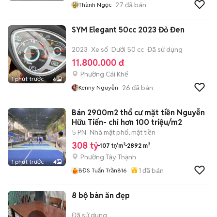
27
đã bán
Thành Ngọc
SYM Elegant 50cc 2023 Đỏ Đen
2023
Xe số
Dưới 50 cc
Đã sử dụng
11.800.000 đ
Phường Cái Khế
1 phút trước
6
26
đã bán
Kenny Nguyễn
Bán 2900m2 thổ cư mặt tiền Nguyễn
Hữu Tiến- chỉ hơn 100 triệu/m2
5 PN
Nhà mặt phố, mặt tiền
308 tỷ
107 tr/m²
2892 m²
Phường Tây Thạnh
1 phút trước
4
1
đã bán
BĐS Tuấn Trần816
8 bộ bàn ăn đẹp
Đã sử dụng