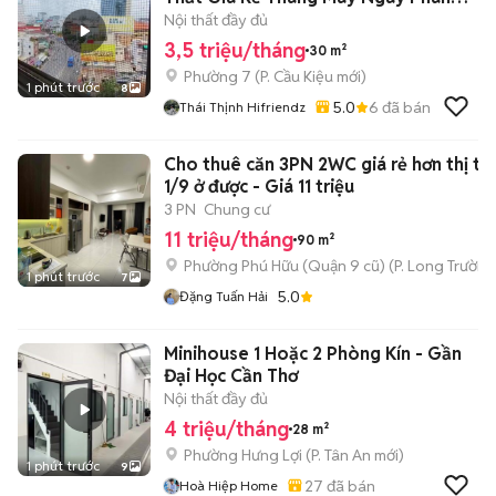
Xích Long
Nội thất đầy đủ
3,5 triệu/tháng
30 m²
Phường 7
(
P. Cầu Kiệu
mới)
1 phút trước
8
5.0
6
đã bán
Thái Thịnh Hifriendz
Cho thuê căn 3PN 2WC giá rẻ hơn thị tr
1/9 ở được - Giá 11 triệu
3 PN
Chung cư
11 triệu/tháng
90 m²
Phường Phú Hữu (Quận 9 cũ)
(
P. Long Trường
1 phút trước
7
5.0
Đặng Tuấn Hải
Minihouse 1 Hoặc 2 Phòng Kín - Gần
Đại Học Cần Thơ
Nội thất đầy đủ
4 triệu/tháng
28 m²
Phường Hưng Lợi
(
P. Tân An
mới)
1 phút trước
9
27
đã bán
Hoà Hiệp Home