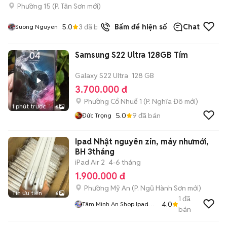
Phường 15
(
P. Tân Sơn
mới)
5.0
3
đã bán
Bấm để hiện số
Chat
Suong Nguyen
Samsung S22 Ultra 128GB Tím
Galaxy S22 Ultra
128 GB
3.700.000 đ
Phường Cổ Nhuế 1
(
P. Nghĩa Đô
mới)
1 phút trước
6
5.0
9
đã bán
Đức Trọng
Ipad Nhật nguyên zin, máy nhưmới,
BH 3tháng
iPad Air 2
4-6 tháng
1.900.000 đ
Phường Mỹ An
(
P. Ngũ Hành Sơn
mới)
Tin ưu tiên
6
1
đã
4.0
Tâm Minh An Shop Ipad
bán
Thanh Lý Nhật Giá Rẻ