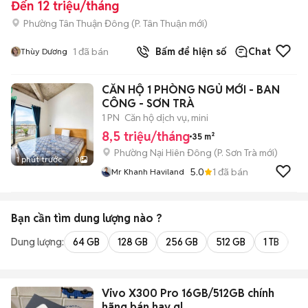
Đến 12 triệu/tháng
Phường Tân Thuận Đông
(
P. Tân Thuận
mới)
1
đã bán
Bấm để hiện số
Chat
Thùy Dương
CĂN HỘ 1 PHÒNG NGỦ MỚI - BAN
CÔNG - SƠN TRÀ
1 PN
Căn hộ dịch vụ, mini
8,5 triệu/tháng
35 m²
Phường Nại Hiên Đông
(
P. Sơn Trà
mới)
1 phút trước
8
5.0
1
đã bán
Mr Khanh Haviland
Bạn cần tìm
dung lượng
nào ?
Dung lượng:
64 GB
128 GB
256 GB
512 GB
1 TB
2 
Vivo X300 Pro 16GB/512GB chính
hãng bán hay gl