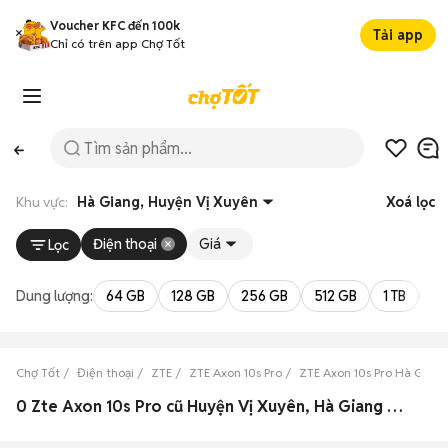
Voucher KFC đến 100k
Tải app
Chỉ có trên app Chợ Tốt
Khu vực:
Hà Giang, Huyện Vị Xuyên
Xoá lọc
Điện thoại
Giá
Lọc
Dung lượng:
64 GB
128 GB
256 GB
512 GB
1 TB
2 
Chợ Tốt
Điện thoại
ZTE
ZTE Axon 10s Pro
ZTE Axon 10s Pro Hà Giang
0 Zte Axon 10s Pro cũ Huyện Vị Xuyên, Hà Giang đẹp