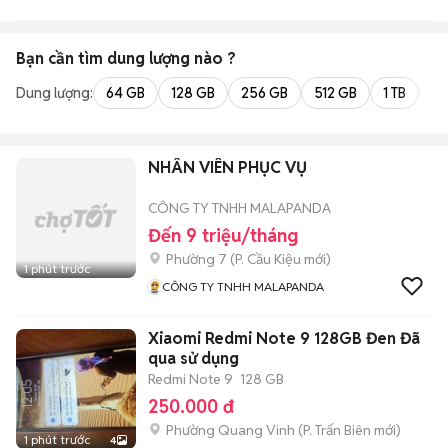
Bạn cần tìm
dung lượng
nào ?
Dung lượng:
64 GB
128 GB
256 GB
512 GB
1 TB
2 
NHÂN VIÊN PHỤC VỤ
CÔNG TY TNHH MALAPANDA
Đến 9 triệu/tháng
Phường 7
(
P. Cầu Kiệu
mới)
1 phút trước
CÔNG TY TNHH MALAPANDA
Xiaomi Redmi Note 9 128GB Đen Đã
qua sử dụng
Redmi Note 9
128 GB
250.000 đ
Phường Quang Vinh
(
P. Trấn Biên
mới)
1 phút trước
4