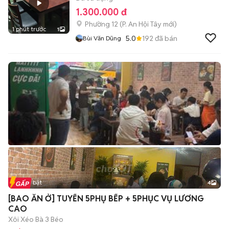
1.300.000 đ
Phường 12
(
P. An Hội Tây
mới)
1 phút trước
1
5.0
192
đã bán
Bùi Văn Dũng
Tin nổi bật
4
[BAO ĂN Ở] TUYỂN 5PHỤ BẾP + 5PHỤC VỤ LƯƠNG
CAO
Xôi Xéo Bà 3 Béo