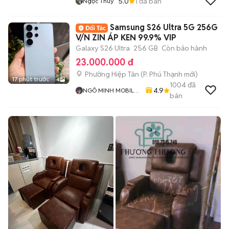
5.0
1
đã bán
Ngọc Thúy
Samsung S26 Ultra 5G 256G
V/N ZIN ÁP KEN 99.9% VIP
Galaxy S26 Ultra
256 GB
Còn bảo hành
23.000.000 đ
Phường Hiệp Tân
(
P. Phú Thạnh
mới)
17 phút trước
4
1004
đã
4.9
NGÔ MINH MOBILE
bán
SHOP