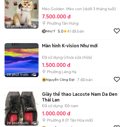
Mèo Golden
Mèo con (dưới 3 tháng tuổi)
7.500.000 đ
Phường Tân Hưng
27 phút trước
5
5.0
41
đã bán
Như Ý
Màn hình K-vision Như mới
Đã sử dụng (chưa sửa chữa)
1.500.000 đ
Phường Láng Hạ
28 phút trước
3
n
7
đã bán
Nguyễn Công Đạt
Giày thể thao Lacoste Nam Da Đen
Thái Lan
Đã sử dụng
Đồ nam
1.000.000 đ
Phường 8
(
P. Tân Hòa
mới)
28 phút trước
3