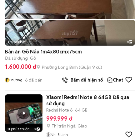
Tin nổi bật
3
Bàn ăn Gỗ Nâu 1m4x80cmx75cm
Đã sử dụng
Gỗ
1.600.000 đ
Phường Long Bình (Quận 9 cũ)
P
6
đã bán
Bấm để hiện số
Chat
Phương
Xiaomi Redmi Note 8 64GB Đã qua
sử dụng
Redmi Note 8
64 GB
999.999 đ
Thị trấn Ngãi Giao
11 phút trước
5
Nhi:3 Linh