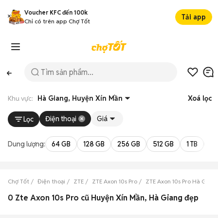
Voucher KFC đến 100k
Tải app
Chỉ có trên app Chợ Tốt
Khu vực:
Hà Giang, Huyện Xín Mần
Xoá lọc
Điện thoại
Giá
Lọc
Dung lượng:
64 GB
128 GB
256 GB
512 GB
1 TB
2 
Chợ Tốt
Điện thoại
ZTE
ZTE Axon 10s Pro
ZTE Axon 10s Pro Hà Giang
0 Zte Axon 10s Pro cũ Huyện Xín Mần, Hà Giang đẹp