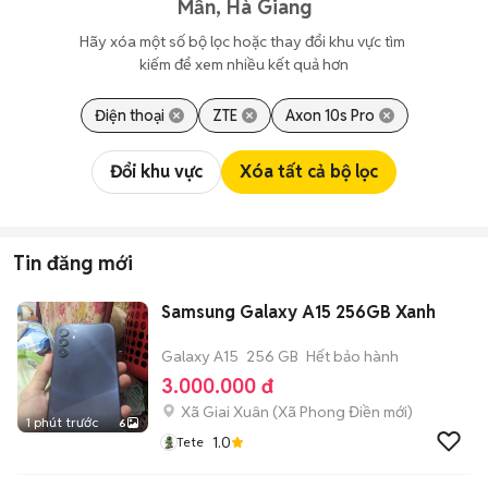
Mần, Hà Giang
Hãy xóa một số bộ lọc hoặc thay đổi khu vực tìm 
kiếm để xem nhiều kết quả hơn
Điện thoại
ZTE
Axon 10s Pro
Đổi khu vực
Xóa tất cả bộ lọc
Tin đăng mới
Samsung Galaxy A15 256GB Xanh
Galaxy A15
256 GB
Hết bảo hành
3.000.000 đ
Xã Giai Xuân
(
Xã Phong Điền
mới)
1 phút trước
6
1.0
Tete