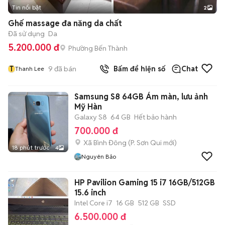
Tin nổi bật
2
Ghế massage đa năng da chất
Đã sử dụng
Da
5.200.000 đ
Phường Bến Thành
T
9
đã bán
Bấm để hiện số
Chat
Thanh Lee
Samsung S8 64GB Ám màn, lưu ảnh
Mỹ Hàn
Galaxy S8
64 GB
Hết bảo hành
700.000 đ
Xã Bình Đông
(
P. Sơn Qui
mới)
18 phút trước
4
Nguyên Bảo
HP Pavilion Gaming 15 i7 16GB/512GB
15.6 inch
Intel Core i7
16 GB
512 GB
SSD
6.500.000 đ