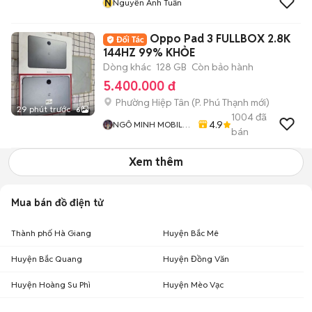
N
Nguyễn Anh Tuấn
Oppo Pad 3 FULLBOX 2.8K
144HZ 99% KHỎE
Dòng khác
128 GB
Còn bảo hành
5.400.000 đ
Phường Hiệp Tân
(
P. Phú Thạnh
mới)
29 phút trước
6
1004
đã
4.9
NGÔ MINH MOBILE
bán
SHOP
Xem thêm
Mua bán đồ điện tử
Thành phố Hà Giang
Huyện Bắc Mê
Huyện Bắc Quang
Huyện Đồng Văn
Huyện Hoàng Su Phì
Huyện Mèo Vạc