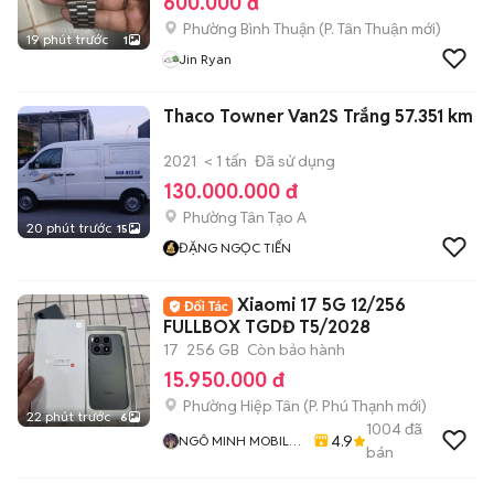
600.000 đ
Phường Bình Thuận
(
P. Tân Thuận
mới)
19 phút trước
1
Jin Ryan
Thaco Towner Van2S Trắng 57.351 km
2021
< 1 tấn
Đã sử dụng
130.000.000 đ
Phường Tân Tạo A
20 phút trước
15
ĐẶNG NGỌC TIẾN
Xiaomi 17 5G 12/256
FULLBOX TGDĐ T5/2028
17
256 GB
Còn bảo hành
15.950.000 đ
Phường Hiệp Tân
(
P. Phú Thạnh
mới)
22 phút trước
6
1004
đã
4.9
NGÔ MINH MOBILE
bán
SHOP