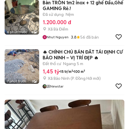
Bàn TRÒN 1m2 inox + 12 ghế Đẩu,Ghế
GAMING Rẻ.!
Đã sử dụng
Nệm
1.200.000 đ
Xã Bà Điểm
6 phút trước
6
3.8
56
đã bán
Nhut Nguyen
🔥 CHÍNH CHỦ BÁN ĐẤT TÁI ĐỊNH CƯ
BẢO NINH – VỊ TRÍ ĐẸP 🔥
Đất thổ cư
Ngang 5 m
1,45 tỷ
15 tr/m²
100 m²
Xã Bảo Ninh
(
P. Đồng Hới
mới)
7 phút trước
3
源Newstar