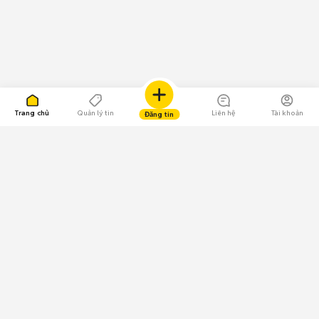
Trang chủ
Quản lý tin
Liên hệ
Tài khoản
Đăng tin
109.000 Bình chọn
Tải ứng dụng Chợ Tốt
Về Chợ Tốt
Quy chế sàn
Chính sách bảo mật
Giải quyết tranh chấp