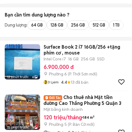
Bạn cần tìm
dung lượng
nào ?
Dung lượng:
64 GB
128 GB
256 GB
512 GB
1 TB
2 
Surface Book 2 i7 16GB/256 +tặng
phím cơ , mouse
Intel Core i7
16 GB
256 GB
SSD
6.900.000 đ
Phường 6
(
P. Thới Sơn
mới)
12 phút trước
6
3
4.4
13
đã bán
3 Ljem
Cho thuê nhà Mặt tiền
đường Cao Thắng Phường 5 Quận 3
Mặt bằng kinh doanh
120 triệu/tháng
184 m²
Phường 5
(
P. Bàn Cờ
mới)
15 phút trước
5