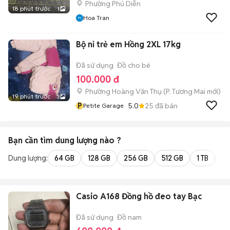
Phường Phú Diễn
18 phút trước
1
Hoa Tran
Bộ nỉ trẻ em Hồng 2XL 17kg
Đã sử dụng
Đồ cho bé
100.000 đ
Phường Hoàng Văn Thụ
(
P. Tương Mai
mới)
19 phút trước
3
P
5.0
25
đã bán
Petite Garage
Bạn cần tìm
dung lượng
nào ?
Dung lượng:
64 GB
128 GB
256 GB
512 GB
1 TB
2 
Casio A168 Đồng hồ đeo tay Bạc
Đã sử dụng
Đồ nam