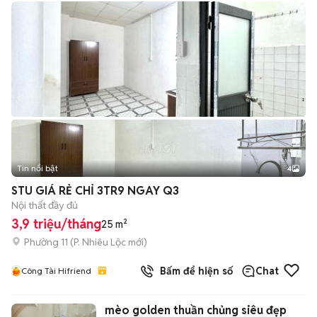
Tin nổi bật
4
STU GIÁ RẺ CHỈ 3TR9 NGAY Q3
Nội thất đầy đủ
3,9 triệu/tháng
25 m²
Phường 11
(
P. Nhiêu Lộc
mới)
Bấm để hiện số
Chat
Công Tài Hifriend
mèo golden thuần chủng siêu đẹp