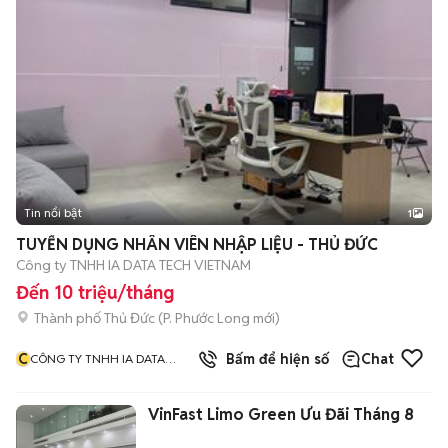
Tin nổi bật
1
TUYỂN DỤNG NHÂN VIÊN NHẬP LIỆU - THỦ ĐỨC
Công ty TNHH IA DATA TECH VIETNAM
Đến 10 triệu/tháng
Thành phố Thủ Đức
(
P. Phước Long
mới)
C
Bấm để hiện số
Chat
CÔNG TY TNHH IA DATA
TECH VIETNAM
VinFast Limo Green Ưu Đãi Tháng 8