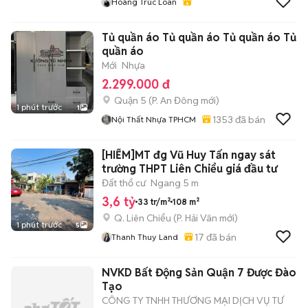
Hoàng Trúc Loan
Tủ quần áo Tủ quần áo Tủ quần áo Tủ
quần áo
Mới
Nhựa
2.299.000 đ
Quận 5
(
P. An Đông
mới)
1 phút trước
1
1353
đã bán
Nội Thất Nhựa TPHCM
[HIẾM]MT đg Vũ Huy Tấn ngay sát
trường THPT Liên Chiểu giá đầu tư
Đất thổ cư
Ngang 5 m
3,6 tỷ
33 tr/m²
108 m²
Q. Liên Chiểu
(
P. Hải Vân
mới)
1 phút trước
5
17
đã bán
Thanh Thuy Land
NVKD Bất Động Sản Quận 7 Được Đào
Tạo
CÔNG TY TNHH THƯƠNG MẠI DỊCH VỤ TƯ