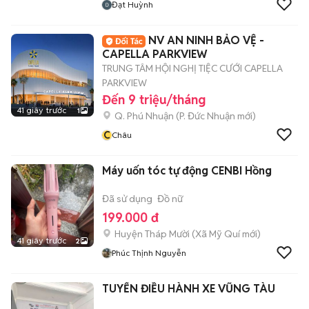
Đạt Huỳnh
NV AN NINH BẢO VỆ -
CAPELLA PARKVIEW
TRUNG TÂM HỘI NGHỊ TIỆC CƯỚI CAPELLA
PARKVIEW
Đến 9 triệu/tháng
41 giây trước
1
Q. Phú Nhuận
(
P. Đức Nhuận
mới)
C
Châu
Máy uốn tóc tự động CENBI Hồng
Đã sử dụng
Đồ nữ
199.000 đ
Huyện Tháp Mười
(
Xã Mỹ Quí
mới)
41 giây trước
2
Phúc Thịnh Nguyễn
TUYỂN ĐIỀU HÀNH XE VŨNG TÀU