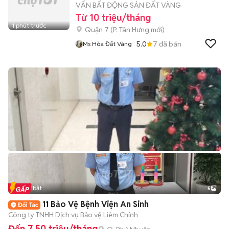
VẤN BẤT ĐỘNG SẢN ĐẤT VÀNG
Từ 10 triệu/tháng
1 phút trước
Quận 7
(
P. Tân Hưng
mới)
5.0
7
đã bán
Ms Hòa Đất Vàng
Tin nổi bật
5
11 Bảo Vệ Bệnh Viện An Sinh
Công ty TNHH Dịch vụ Bảo vệ Liêm Chính
Đến 7,50 triệu/tháng