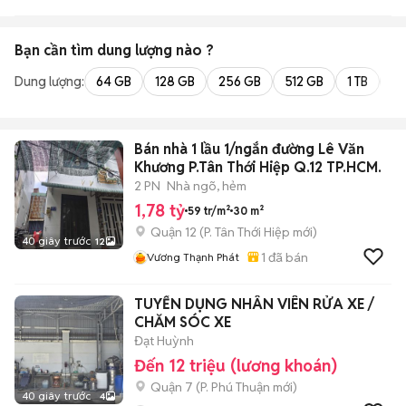
- UY TÍN & LUÔN ĐỒNG
HÀNH CÙNG BẠN
Bạn cần tìm
dung lượng
nào ?
Dung lượng:
64 GB
128 GB
256 GB
512 GB
1 TB
2 
Bán nhà 1 lầu 1/ngắn đường Lê Văn
Khương P.Tân Thới Hiệp Q.12 TP.HCM.
2 PN
Nhà ngõ, hẻm
1,78 tỷ
59 tr/m²
30 m²
Quận 12
(
P. Tân Thới Hiệp
mới)
40 giây trước
12
1
đã bán
Vương Thạnh Phát
TUYỂN DỤNG NHÂN VIÊN RỬA XE /
CHĂM SÓC XE
Đạt Huỳnh
Đến 12 triệu (lương khoán)
Quận 7
(
P. Phú Thuận
mới)
40 giây trước
4