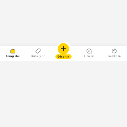
Trang chủ
Quản lý tin
Liên hệ
Tài khoản
Đăng tin
109.000 Bình chọn
Tải ứng dụng Chợ Tốt
Về Chợ Tốt
Quy chế sàn