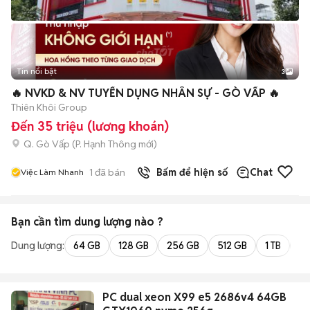
Tin nổi bật
3
🔥 NVKD & NV TUYỂN DỤNG NHÂN SỰ - GÒ VẤP 🔥
Thiên Khôi Group
Đến 35 triệu (lương khoán)
Q. Gò Vấp
(
P. Hạnh Thông
mới)
1
đã bán
Bấm để hiện số
Chat
Việc Làm Nhanh
Bạn cần tìm
dung lượng
nào ?
Dung lượng:
64 GB
128 GB
256 GB
512 GB
1 TB
2 
PC dual xeon X99 e5 2686v4 64GB