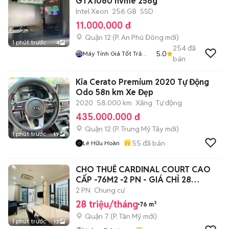
GTX1060 nvme 256g
Intel Xeon
256 GB
SSD
11.000.000 đ
Quận 12
(
P. An Phú Đông
mới)
1 phút trước
4
254
đã
5.0
Máy Tính Giá Tốt Trả
bán
Góp HCM BD
Kia Cerato Premium 2020 Tự Động
Odo 58n km Xe Đẹp
2020
58.000 km
Xăng
Tự động
435.000.000 đ
Quận 12
(
P. Trung Mỹ Tây
mới)
1 phút trước
19
55
đã bán
Lê Hữu Hoàn
CHO THUÊ CARDINAL COURT CAO
CẤP -76M2 -2 PN - GIÁ CHỈ 28
TRIỆU/TH
2 PN
Chung cư
28 triệu/tháng
76 m²
Quận 7
(
P. Tân Mỹ
mới)
1 phút trước
12