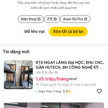
Hãy xóa một số bộ lọc hoặc thay đổi khu vực tìm 
kiếm để xem nhiều kết quả hơn
Điện thoại
ZTE
Axon 10s Pro
Đổi khu vực
Xóa tất cả bộ lọc
Tin đăng mới
KTX NGAY LÀNG ĐẠI HỌC, KHU CNC,
GẦN HUTECH, ĐH CÔNG NGHỆ KỸ
THUẬT HCM
Nội thất đầy đủ
1,65 triệu/tháng
65 m²
Thành phố Thủ Đức
(
P. Linh Xuân
mới)
30 giây trước
8
5.0
Ngô Thùy Trang