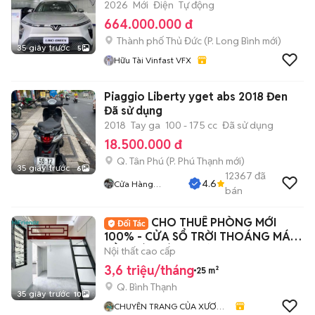
2026
Mới
Điện
Tự động
664.000.000 đ
Thành phố Thủ Đức
(
P. Long Bình
mới)
35 giây trước
5
Hữu Tài Vinfast VFX
Piaggio Liberty yget abs 2018 Đen
Đã sử dụng
2018
Tay ga
100 - 175 cc
Đã sử dụng
18.500.000 đ
Q. Tân Phú
(
P. Phú Thạnh
mới)
35 giây trước
6
12367
đã
4.6
Cửa Hàng
bán
Tuanduy
CHO THUÊ PHÒNG MỚI
100% - CỬA SỔ TRỜI THOÁNG MÁT
NẰM SÁT CÁC TRƯỜNG ĐH
Nội thất cao cấp
3,6 triệu/tháng
25 m²
Q. Bình Thạnh
35 giây trước
10
CHUYÊN TRANG CỦA XƯƠNG