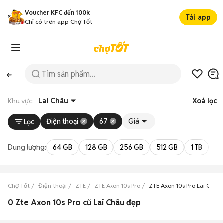
Voucher KFC đến 100k
Tải app
Chỉ có trên app Chợ Tốt
Khu vực:
Lai Châu
Xoá lọc
Điện thoại
67
Giá
Lọc
Dung lượng:
64 GB
128 GB
256 GB
512 GB
1 TB
2 
Chợ Tốt
Điện thoại
ZTE
ZTE Axon 10s Pro
ZTE Axon 10s Pro Lai Châu
0 Zte Axon 10s Pro cũ Lai Châu đẹp