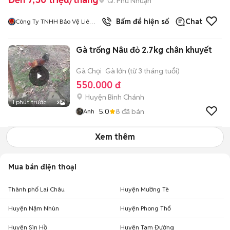
Q. Phú Nhuận
1
đã bán
Bấm để hiện số
Chat
Công Ty TNHH Bảo Vệ Liêm
Chính
Gà trống Nâu đỏ 2.7kg chân khuyết
Gà Chọi
Gà lớn (từ 3 tháng tuổi)
550.000 đ
Huyện Bình Chánh
1 phút trước
3
5.0
8
đã bán
Anh
Xem thêm
Mua bán điện thoại
Thành phố Lai Châu
Huyện Mường Tè
Huyện Nậm Nhùn
Huyện Phong Thổ
Huyện Sìn Hồ
Huyện Tam Đường