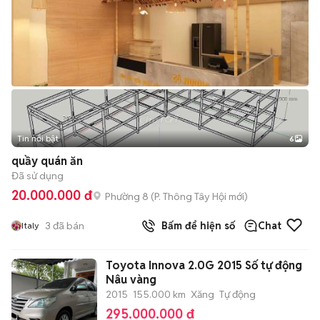
Tin nổi bật
6
+
2
quầy quán ăn
Đã sử dụng
20.000.000 đ
Phường 8
(
P. Thông Tây Hội
mới)
3
đã bán
Bấm để hiện số
Chat
Italy
Toyota Innova 2.0G 2015 Số tự động
Nâu vàng
2015
155.000 km
Xăng
Tự động
295.000.000 đ