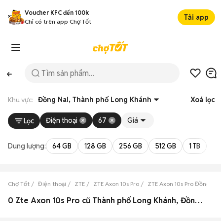
Voucher KFC đến 100k
Tải app
Chỉ có trên app Chợ Tốt
Khu vực:
Đồng Nai, Thành phố Long Khánh
Xoá lọc
Điện thoại
67
Giá
Lọc
Dung lượng:
64 GB
128 GB
256 GB
512 GB
1 TB
2 
Chợ Tốt
Điện thoại
ZTE
ZTE Axon 10s Pro
ZTE Axon 10s Pro Đồng Nai
0 Zte Axon 10s Pro cũ Thành phố Long Khánh, Đồng Nai đẹp