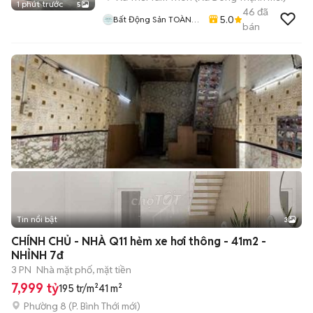
1 phút trước
5
46
đã
5.0
Bất Động Sản TOÀN
bán
CẦU LAND
Tin nổi bật
3
CHÍNH CHỦ - NHÀ Q11 hẻm xe hơi thông - 41m2 -
NHỈNH 7đ
3 PN
Nhà mặt phố, mặt tiền
7,999 tỷ
195 tr/m²
41 m²
Phường 8
(
P. Bình Thới
mới)