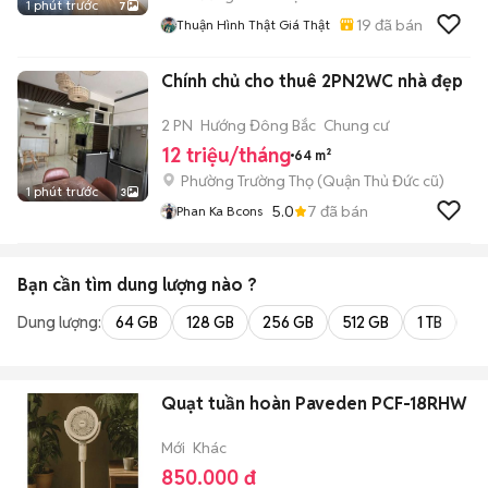
1 phút trước
7
19
đã bán
Thuận Hình Thật Giá Thật
Chính chủ cho thuê 2PN2WC nhà đẹp
2 PN
Hướng Đông Bắc
Chung cư
12 triệu/tháng
64 m²
Phường Trường Thọ (Quận Thủ Đức cũ)
1 phút trước
3
5.0
7
đã bán
Phan Ka Bcons
Bạn cần tìm
dung lượng
nào ?
Dung lượng:
64 GB
128 GB
256 GB
512 GB
1 TB
2 
Quạt tuần hoàn Paveden PCF-18RHW
Mới
Khác
850.000 đ