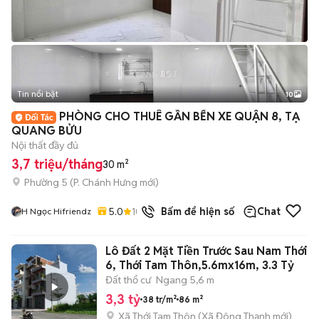
Tin nổi bật
10
+
2
PHÒNG CHO THUÊ GẦN BẾN XE QUẬN 8, TẠ
QUANG BỬU
Nội thất đầy đủ
3,7 triệu/tháng
30 m²
Phường 5
(
P. Chánh Hưng
mới)
5.0
10
đã bán
Bấm để hiện số
Chat
H Ngọc Hifriendz
Lô Đất 2 Mặt Tiền Trước Sau Nam Thới
6, Thới Tam Thôn,5.6mx16m, 3.3 Tỷ
Đất thổ cư
Ngang 5,6 m
3,3 tỷ
38 tr/m²
86 m²
Xã Thới Tam Thôn
(
Xã Đông Thạnh
mới)