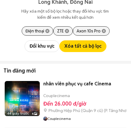
Long Khánh, Đồng Nai
Hãy xóa một số bộ lọc hoặc thay đổi khu vực tìm 
kiếm để xem nhiều kết quả hơn
Điện thoại
ZTE
Axon 10s Pro
Đổi khu vực
Xóa tất cả bộ lọc
Tin đăng mới
nhân viên phục vụ cafe Cinema
Couplecinema
Đến 26.000 đ/giờ
Phường Hiệp Phú (Quận 9 cũ)
(
P. Tăng Nhơn 
44 giây trước
6
Couplecinema