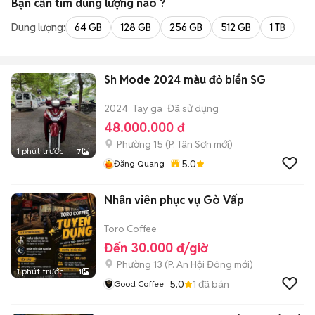
Bạn cần tìm
dung lượng
nào ?
Dung lượng:
64 GB
128 GB
256 GB
512 GB
1 TB
2 
Sh Mode 2024 màu đỏ biển SG
2024
Tay ga
Đã sử dụng
48.000.000 đ
Phường 15
(
P. Tân Sơn
mới)
1 phút trước
7
5.0
Đăng Quang
Nhân viên phục vụ Gò Vấp
Toro Coffee
Đến 30.000 đ/giờ
Phường 13
(
P. An Hội Đông
mới)
1 phút trước
1
5.0
1
đã bán
Good Coffee