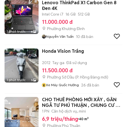
Lenovo ThinkPad X1 Carbon Gen 8
Đen 4K
Intel Core i7
16 GB
512 GB
11.000.000 đ
Phường Khương Đình
1 phút trước
6
10
đã bán
Nguyễn Văn Tuấn
Honda Vision Trắng
2012
Tay ga
Đã sử dụng
11.500.000 đ
Phường Sở Dầu
(
P. Hồng Bàng
mới)
1 phút trước
5
x
26
đã bán
Xe Máy Quốc Hưởng
CHO THUÊ PHÒNG MỚI XÂY , GẦN
NGÃ TƯ PHÚ THUẬN , CHUNG CƯ Q7
RIVERSIDER
1 PN
Căn hộ dịch vụ, mini
6,9 triệu/tháng
40 m²
Phường Phú Thuận