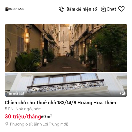
Bấm để hiện số
Chat
Xuân Mai
Tin nổi bật
9
+
2
Chính chủ cho thuê nhà 183/14/8 Hoàng Hoa Thám
5 PN
Nhà ngõ, hẻm
30 triệu/tháng
60 m²
Phường 6
(
P. Bình Lợi Trung
mới)