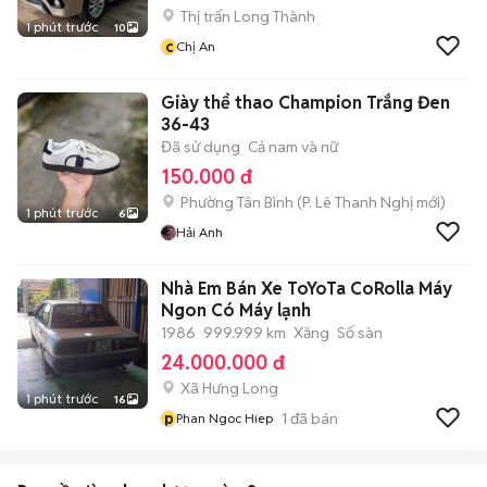
Thị trấn Long Thành
1 phút trước
10
c
Chị An
Giày thể thao Champion Trắng Đen
36-43
Đã sử dụng
Cả nam và nữ
150.000 đ
Phường Tân Bình
(
P. Lê Thanh Nghị
mới)
1 phút trước
6
Hải Anh
Nhà Em Bán Xe ToYoTa CoRolla Máy
Ngon Có Máy lạnh
1986
999.999 km
Xăng
Số sàn
24.000.000 đ
Xã Hưng Long
1 phút trước
16
p
1
đã bán
Phan Ngoc Hiep