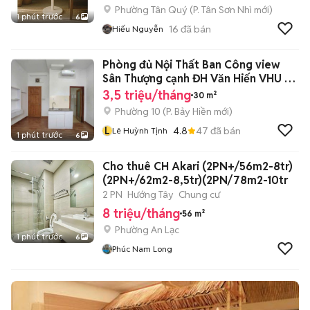
Phường Tân Quý
(
P. Tân Sơn Nhì
mới)
1 phút trước
6
16
đã bán
Hiếu Nguyễn
Phòng đủ Nội Thất Ban Công view
Sân Thượng cạnh ĐH Văn Hiến VHU 5
phút
3,5 triệu/tháng
30 m²
Phường 10
(
P. Bảy Hiền
mới)
L
4.8
47
đã bán
Lê Huỳnh Tịnh
1 phút trước
6
Cho thuê CH Akari (2PN+/56m2-8tr)
(2PN+/62m2-8,5tr)(2PN/78m2-10tr
2 PN
Hướng Tây
Chung cư
8 triệu/tháng
56 m²
Phường An Lạc
1 phút trước
6
Phúc Nam Long