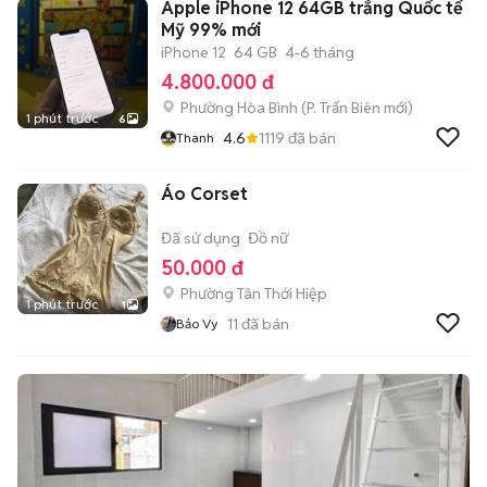
Apple iPhone 12 64GB trắng Quốc tế
Mỹ 99% mới
iPhone 12
64 GB
4-6 tháng
4.800.000 đ
Phường Hòa Bình
(
P. Trấn Biên
mới)
1 phút trước
6
4.6
1119
đã bán
Thanh
Áo Corset
Đã sử dụng
Đồ nữ
50.000 đ
Phường Tân Thới Hiệp
1 phút trước
1
11
đã bán
Bảo Vy