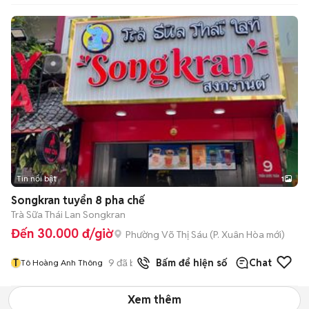
Tin nổi bật
1
Songkran tuyển 8 pha chế
Trà Sữa Thái Lan Songkran
Đến 30.000 đ/giờ
Phường Võ Thị Sáu
(
P. Xuân Hòa
mới)
T
9
đã bán
Bấm để hiện số
Chat
Tô Hoàng Anh Thông
Xem thêm