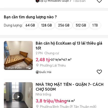
1
đã bán
Đại Lý Mitsubishi Quận 7
Bạn cần tìm
dung lượng
nào ?
Dung lượng:
64 GB
128 GB
256 GB
512 GB
1 TB
2 
Bán căn hộ EcoXuan ql 13 lái thiêu giá
tốt
2 PN
Chung cư
2,48 tỷ
37 tr/m²
67 m²
Phường Lái Thiêu
1 phút trước
9
Quốc Hải
NHÀ TRỌ MẶT TIỀN - QUẬN 7- CÁCH
CHỢ 500M
Nhà trống
3,8 triệu/tháng
16 m²
Phường Bình Thuận
(
P. Tân Thuận
mới)