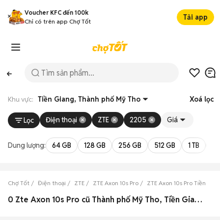
Voucher KFC đến 100k
Tải app
Chỉ có trên app Chợ Tốt
Khu vực:
Tiền Giang, Thành phố Mỹ Tho
Xoá lọc
Điện thoại
ZTE
2205
Giá
Lọc
Dung lượng:
64 GB
128 GB
256 GB
512 GB
1 TB
2 
Chợ Tốt
Điện thoại
ZTE
ZTE Axon 10s Pro
ZTE Axon 10s Pro Tiền Gia
0 Zte Axon 10s Pro cũ Thành phố Mỹ Tho, Tiền Giang đẹp