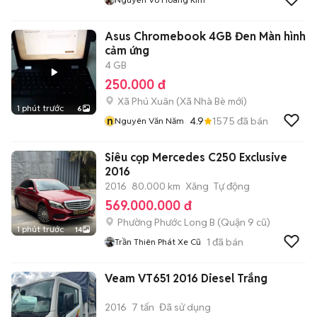
Asus Chromebook 4GB Đen Màn hình
cảm ứng
4 GB
250.000 đ
Xã Phú Xuân
(
Xã Nhà Bè
mới)
1 phút trước
6
n
4.9
1575
đã bán
Nguyên Văn Năm
Siêu cọp Mercedes C250 Exclusive
2016
2016
80.000 km
Xăng
Tự động
569.000.000 đ
Phường Phước Long B (Quận 9 cũ)
1 phút trước
14
1
đã bán
Trần Thiên Phát Xe Cũ
Veam VT651 2016 Diesel Trắng
2016
7 tấn
Đã sử dụng