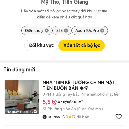
Mỹ Tho, Tiền Giang
Hãy xóa một số bộ lọc hoặc thay đổi khu vực tìm 
kiếm để xem nhiều kết quả hơn
Điện thoại
ZTE
Axon 10s Pro
Đổi khu vực
Xóa tất cả bộ lọc
Tin đăng mới
NHÀ 118M KỀ TƯỜNG CHINH MẶT
TIỀN BUÔN BÁN 🍀🌹
3 PN
Hướng Tây Bắc
Nhà mặt phố, mặt tiền
5,5 tỷ
47 tr/m²
118 m²
Phường Hòa An
(
P. An Khê
mới)
42 giây trước
12
5.0
17
đã bán
Hạ Trinh