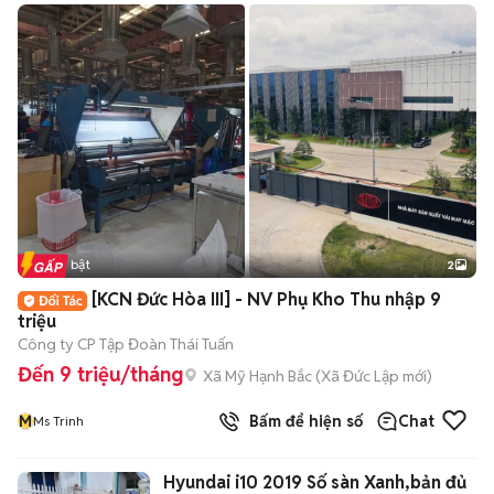
Tin nổi bật
2
[KCN Đức Hòa III] - NV Phụ Kho Thu nhập 9
triệu
Công ty CP Tập Đoàn Thái Tuấn
Đến 9 triệu/tháng
Xã Mỹ Hạnh Bắc
(
Xã Đức Lập
mới)
M
Bấm để hiện số
Chat
Ms Trinh
Hyundai i10 2019 Số sàn Xanh,bản đủ