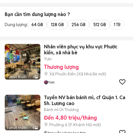
Bạn cần tìm
dung lượng
nào ?
Dung lượng:
64 GB
128 GB
256 GB
512 GB
1 TB
2 
Nhân viên phục vụ khu vực Phước
kiển, xã nhà bè
Yuki
Thương lượng
Xã Phước Kiển
(
Xã Nhà Bè
mới)
1 phút trước
1
Yuki
Tuyển NV bán bánh mì, cf Quận 1. Ca
5h. Lương cao
Bánh mì Út Thương
Đến 4,80 triệu/tháng
Phường 6
(
P. Khánh Hội
mới)
1 phút trước
5
Nguyễn Võ Hoàng KIm