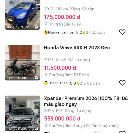
2019
139 km
Xăng
Số sàn
175.000.000 đ
Thị trấn Dầu Giây
44 giây trước
5
N
5.0
37
đã bán
Nguyenvanhoa
Honda Wave RSX FI 2023 Đen
2023
Xe số
Đã sử dụng
11.500.000 đ
Phường Bình Trị Đông
1 phút trước
5
T
5.0
215
đã bán
Thanh Thảo
Xpander Premium 2026 |100% TB| Đủ
màu giao ngay
2025
Mới
Xăng
Tự động
559.000.000 đ
Phường Bình Thuận
(
P. Tân Thuận
mới)
1 phút trước
5