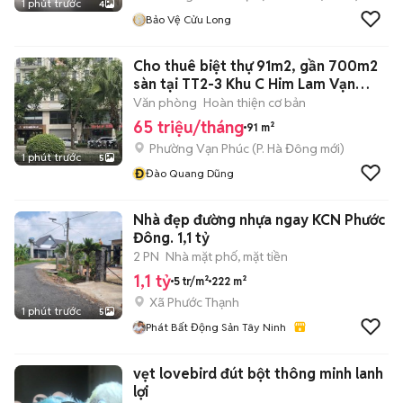
1 phút trước
4
Bảo Vệ Cửu Long
Cho thuê biệt thự 91m2, gần 700m2
sàn tại TT2-3 Khu C Him Lam Vạn
Phúc
Văn phòng
Hoàn thiện cơ bản
65 triệu/tháng
91 m²
Phường Vạn Phúc
(
P. Hà Đông
mới)
1 phút trước
5
Đ
Đào Quang Dũng
Nhà đẹp đường nhựa ngay KCN Phước
Đông. 1,1 tỷ
2 PN
Nhà mặt phố, mặt tiền
1,1 tỷ
5 tr/m²
222 m²
Xã Phước Thạnh
1 phút trước
5
Phát Bất Động Sản Tây Ninh
vẹt lovebird đút bột thông minh lanh
lợi