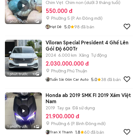
Chim Vẹt
Chim non (dưới 3 tháng tuổi)
550.000 đ
Phường 5
(
P. An Đông
mới)
1 phút trước
1
5.0
98
đã bán
Hạt Dẻ
Viloran Special President 4 Ghế Lên
Gói Độ 600Tr
2024
6.000 km
Xăng
Tự động
2.030.000.000 đ
Phường Phú Thuận
1 phút trước
13
5.0
38
đã bán
Tuấn Sài Gòn Car Auto
Honda ab 2019 SMK FI 2019 Xám Việt
Nam
2019
Tay ga
Đã sử dụng
21.900.000 đ
Phường 6
(
P. Bình Đông
mới)
1 phút trước
6
1.8
60
đã bán
Tran X Thanh