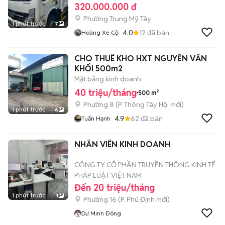
320.000.000 đ
Phường Trung Mỹ Tây
1 phút trước
7
4.0
12
đã bán
Hoàng Xe Cộ
CHO THUÊ KHO HXT NGUYỄN VĂN
KHỐI 500m2
Mặt bằng kinh doanh
40 triệu/tháng
500 m²
Phường 8
(
P. Thông Tây Hội
mới)
1 phút trước
6
4.9
62
đã bán
Tuấn Hạnh
NHÂN VIÊN KINH DOANH
CÔNG TY CỔ PHẦN TRUYỀN THÔNG KINH TẾ
PHÁP LUẬT VIỆT NAM
Đến 20 triệu/tháng
1 phút trước
1
Phường 16
(
P. Phú Định
mới)
Dư Minh Đông